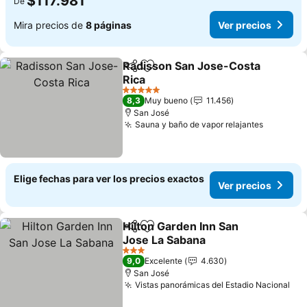
$117.981
De
Mira precios de
8 páginas
Ver precios
Radisson San Jose-Costa
Compartir
Agregar a favoritos
Rica
Ver precios
5 Estrellas
8,3
Muy bueno
11.456
San José
Sauna y baño de vapor relajantes
Ver prec
Elige fechas para ver los precios exactos
Ver precios
Hilton Garden Inn San
Compartir
Agregar a favoritos
Jose La Sabana
Ver precios
3 Estrellas
9,0
Excelente
4.630
San José
Vistas panorámicas del Estadio Nacional
Ver