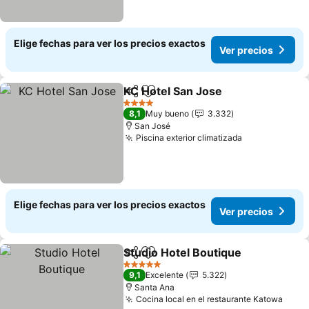
Elige fechas para ver los precios exactos
Ver precios
KC Hotel San Jose
Compartir
Agregar a favoritos
Ver prec
4 Estrellas
8,1
Muy bueno
3.332
San José
Piscina exterior climatizada
Ver precios
Elige fechas para ver los precios exactos
Ver precios
Studio Hotel Boutique
Compartir
Agregar a favoritos
Ver 
5 Estrellas
9,1
Excelente
5.322
Santa Ana
Cocina local en el restaurante Katowa
Ver 