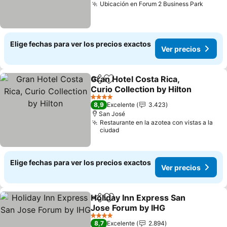
Ubicación en Forum 2 Business Park
Ver pr
Elige fechas para ver los precios exactos
Ver precios
Gran Hotel Costa Rica,
Compartir
Agregar a favoritos
Curio Collection by Hilton
Ver precios
4 Estrellas
8,9
Excelente
3.423
San José
Restaurante en la azotea con vistas a la
ciudad
Elige fechas para ver los precios exactos
Ver precios
Holiday Inn Express San
Compartir
Agregar a favoritos
Jose Forum by IHG
Ver precios
4 Estrellas
8,7
Excelente
2.894