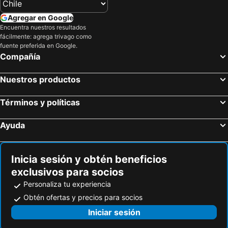
Hoteles en Puerto Plata
Hoteles en Curicó
Agregar en Google
Encuentra nuestros resultados
Hoteles en Puerto Rico
Hoteles en Prefectura Tokio
fácilmente: agrega trivago como
Hoteles en Provincia de San Antonio
Hoteles en Isla Margarita
fuente preferida en Google.
Compañía
Hoteles en Isla de Skiathos
Nuestros productos
Términos y políticas
Ayuda
Inicia sesión y obtén beneficios
exclusivos para socios
Personaliza tu experiencia
Obtén ofertas y precios para socios
Iniciar sesión