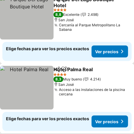
Compartir
Agregar a favoritos
Hotel
Ver precios
4 Estrellas
8,8
Excelente
2.498
San José
Cercanía al Parque Metropolitano La
Sabana
Elige fechas para ver los precios exactos
Ver precios
Hotel Palma Real
Compartir
Agregar a favoritos
Ver preci
4 Estrellas
8,3
Muy bueno
4.214
San José
Acceso a las instalaciones de la piscina
cercana
Elige fechas para ver los precios exactos
Ver precios