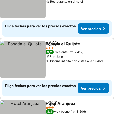
Restaurante en el hotel
Ver precios
Elige fechas para ver los precios exactos
Ver precios
Posada el Quijote
Compartir
Agregar a favoritos
Ver prec
3 Estrellas
9,2
Excelente
2.417
San José
Piscina infinita con vistas a la ciudad
Ver p
Elige fechas para ver los precios exactos
Ver precios
Hotel Aranjuez
Compartir
Agregar a favoritos
Ver precios
3 Estrellas
8,3
Muy bueno
3.506