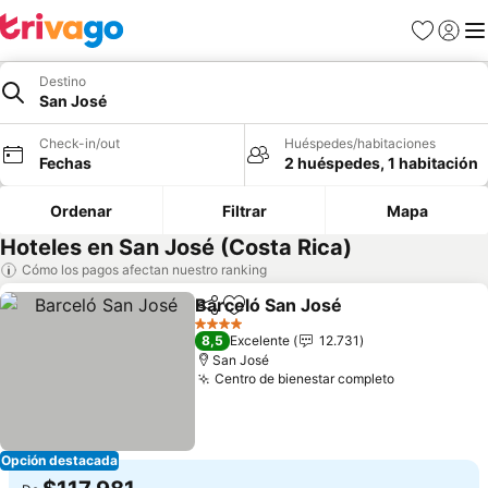
Favoritos
Iniciar 
Me
Destino
San José
Check-in/out
Huéspedes/habitaciones
Fechas
2 huéspedes, 1 habitación
Ordenar
Filtrar
Mapa
Hoteles en San José (Costa Rica)
Cómo los pagos afectan nuestro ranking
Barceló San José
Compartir
Agregar a favoritos
Ver preci
4 Estrellas
8,5
Excelente
12.731
San José
Centro de bienestar completo
Ver precios
Opción destacada