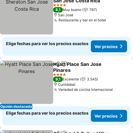
San Jose Costa Rica
Ver precios
4 Estrellas
8,1
Muy bueno
797
San José
Restaurante y bar en el hotel
Ver precios
Elige fechas para ver los precios exactos
Ver precios
Hyatt Place San Jose
Compartir
Agregar a favoritos
Pinares
Ver precios
4 Estrellas
9,1
Excelente
3.545
Curridabat
Variedad de cocina internacional
Ver prec
Opción destacada
Elige fechas para ver los precios exactos
Ver precios