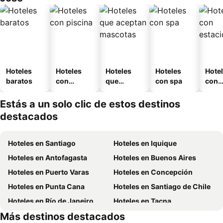
Hoteles
Hoteles
Hoteles
Hoteles
Hote
baratos
con
que
con spa
con
piscina
aceptan
esta
mascotas
mien
Estás a un solo clic de estos destinos
destacados
Hoteles en Santiago
Hoteles en Iquique
Hoteles en Antofagasta
Hoteles en Buenos Aires
Hoteles en Puerto Varas
Hoteles en Concepción
Hoteles en Punta Cana
Hoteles en Santiago de Chile
Hoteles en Río de Janeiro
Hoteles en Tacna
Más destinos destacados
Hoteles en Aruba
Hoteles en Curazao