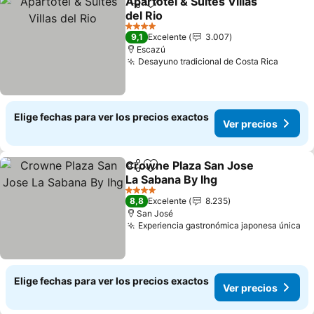
Apartotel & Suites Villas
Compartir
Agregar a favoritos
del Rio
Ver precios
4 Estrellas
9,1
Excelente
3.007
Escazú
Desayuno tradicional de Costa Rica
Ver pr
Elige fechas para ver los precios exactos
Ver precios
Crowne Plaza San Jose
Compartir
Agregar a favoritos
La Sabana By Ihg
Ver precios
4 Estrellas
8,8
Excelente
8.235
San José
Experiencia gastronómica japonesa única
Ve
Elige fechas para ver los precios exactos
Ver precios