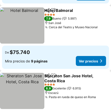
Hotel Balmoral
Compartir
Agregar a favoritos
Ver precios
4 Estrellas
7,9
Bueno
5.997
San José
Cerca del Teatro y Museo Nacional
Ver pre
$75.740
De
Mira precios de
9 páginas
Ver precios
Sheraton San Jose Hotel,
Compartir
Agregar a favoritos
Costa Rica
Ver precios
4 Estrellas
8,9
Excelente
6.915
Escazú
Pasta en rueda de queso en Roma
Ver pre