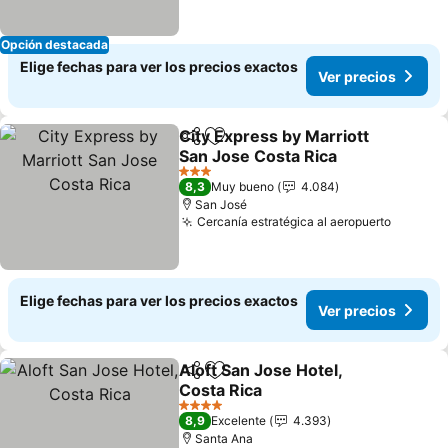
Opción destacada
Elige fechas para ver los precios exactos
Ver precios
City Express by Marriott
Compartir
Agregar a favoritos
San Jose Costa Rica
Ver precios
3 Estrellas
8,3
Muy bueno
4.084
San José
Cercanía estratégica al aeropuerto
Ver pre
Elige fechas para ver los precios exactos
Ver precios
Aloft San Jose Hotel,
Compartir
Agregar a favoritos
Costa Rica
Ver precios
4 Estrellas
8,9
Excelente
4.393
Santa Ana