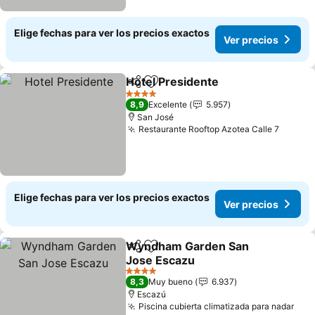
Elige fechas para ver los precios exactos
Ver precios
Hotel Presidente
Compartir
Agregar a favoritos
Ver preci
4 Estrellas
8,9
Excelente
5.957
San José
Restaurante Rooftop Azotea Calle 7
Ver pr
Elige fechas para ver los precios exactos
Ver precios
Wyndham Garden San
Compartir
Agregar a favoritos
Jose Escazu
Ver precios
4 Estrellas
8,3
Muy bueno
6.937
Escazú
Piscina cubierta climatizada para nadar
Ver