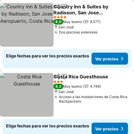
Country Inn & Suites by
Compartir
Agregar a favoritos
Radisson, San Jose
Aeropuerto, Costa Rica
Ver precios
4 Estrellas
8,0
Muy bueno
8.577
San José
Dos piscinas exteriores
Ver precios
Elige fechas para ver los precios exactos
Ver precios
Costa Rica Guesthouse
Compartir
Agregar a favoritos
Ve
3 Estrellas
8,3
Muy bueno
4.749
San José
Acceso a las instalaciones de Costa Rica
Backpackers
Elige fechas para ver los precios exactos
Ver precios