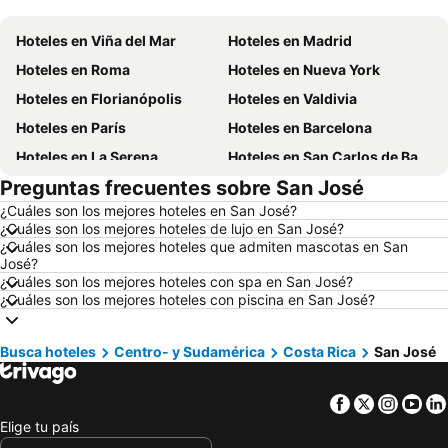
Hoteles en Viña del Mar
Hoteles en Madrid
Hoteles en Roma
Hoteles en Nueva York
Hoteles en Florianópolis
Hoteles en Valdivia
Hoteles en París
Hoteles en Barcelona
Hoteles en La Serena
Hoteles en San Carlos de Bariloche
Preguntas frecuentes sobre San José
Hoteles en Miami Beach
Hoteles en Pucón
¿Cuáles son los mejores hoteles en San José?
Hoteles en Temuco
Hoteles en Puerto Montt
¿Cuáles son los mejores hoteles de lujo en San José?
Hoteles en Las Vegas
Hoteles en Calama
¿Cuáles son los mejores hoteles que admiten mascotas en San
José?
Hoteles en Búzios
Hoteles en São Paulo
¿Cuáles son los mejores hoteles con spa en San José?
¿Cuáles son los mejores hoteles con piscina en San José?
Hoteles en Brasil
Hoteles en Isla de Pascua
Hoteles en República Dominicana
Hoteles en Lacio
Busca hoteles
Centro- y Sudamérica
Costa Rica
San José
Hoteles en Chiloé
Hoteles en Girona
Hoteles en Chile
Hoteles en Costa Rica
Facebook
Twitter
Insta
Yo
Hoteles en Asunción
Hoteles en Provincia de Iquique
Elige tu país
Hoteles en Isla Djerba
Hoteles en Beijing