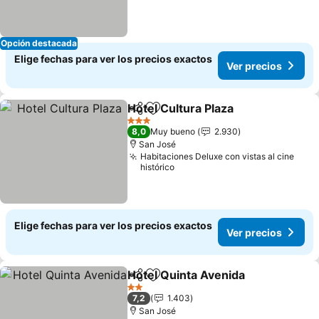
Opción destacada
Elige fechas para ver los precios exactos
Ver precios
Hotel Cultura Plaza
Compartir
Agregar a favoritos
Ver pre
3 Estrellas
8,0
Muy bueno
2.930
San José
Habitaciones Deluxe con vistas al cine
histórico
Elige fechas para ver los precios exactos
Ver precios
Hotel Quinta Avenida
Compartir
Agregar a favoritos
Ver p
2 Estrellas
7,2
1.403
San José