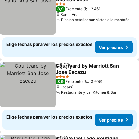
Ver precios
3 Estrellas
8,9
Excelente
2.461
Santa Ana
Piscina exterior con vistas a la montaña
Ver
Elige fechas para ver los precios exactos
Ver precios
Courtyard by Marriott San
Compartir
Agregar a favoritos
Jose Escazu
Ver precios
4 Estrellas
8,9
Excelente
3.605
Escazú
Restaurante y bar Kitchen & Bar
Ver preci
Elige fechas para ver los precios exactos
Ver precios
Parque Del Lago Boutique