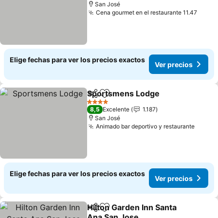
San José
Cena gourmet en el restaurante 11.47
Ver p
Elige fechas para ver los precios exactos
Ver precios
Sportsmens Lodge
Compartir
Agregar a favoritos
Ver pre
4 Estrellas
8,5
Excelente
1.187
San José
Animado bar deportivo y restaurante
Ver pr
Elige fechas para ver los precios exactos
Ver precios
Hilton Garden Inn Santa
Compartir
Agregar a favoritos
Ana San Jose