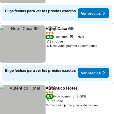
Elige fechas para ver los precios exactos
Ver precios
Hotel Casa 69
Compartir
Agregar a favoritos
Ver precios
3 Estrellas
9,0
Excelente
3.707
San José
Desayuno gourmet costarricense
Ver prec
Elige fechas para ver los precios exactos
Ver precios
Auténtico Hotel
Compartir
Agregar a favoritos
Ver precio
3 Estrellas
8,3
Muy bueno
3.660
San José
Tranquilo jardín y zona de piscina
Ver prec