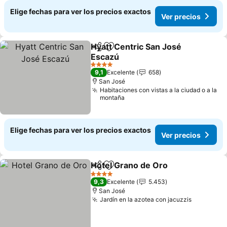
Elige fechas para ver los precios exactos
Ver precios
Hyatt Centric San José
Compartir
Agregar a favoritos
Escazú
Ver precios
4 Estrellas
9,1
Excelente
658
San José
Habitaciones con vistas a la ciudad o a la
montaña
Elige fechas para ver los precios exactos
Ver precios
Hotel Grano de Oro
Compartir
Agregar a favoritos
Ver pr
4 Estrellas
9,3
Excelente
5.453
San José
Jardín en la azotea con jacuzzis
Ver preci