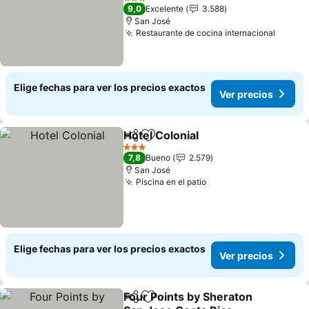
Ver precios
3 Estrellas
9,0
Excelente
3.588
San José
Restaurante de cocina internacional
Ver pr
Elige fechas para ver los precios exactos
Ver precios
Hotel Colonial
Compartir
Agregar a favoritos
Ver precios
3 Estrellas
7,8
Bueno
2.579
San José
Piscina en el patio
Ver precios
Elige fechas para ver los precios exactos
Ver precios
Four Points by Sheraton
Compartir
Agregar a favoritos