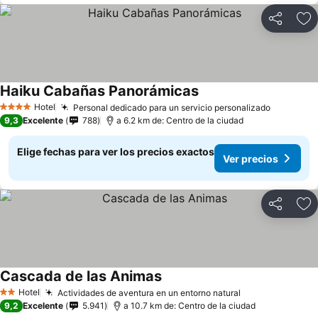
Compartir
Ag
Haiku Cabañas Panorámicas
Ver precios
Hotel
Personal dedicado para un servicio personalizado
Ver prec
4 Estrellas
9,3
Excelente
788
a 6.2 km de: Centro de la ciudad
Elige fechas para ver los precios exactos
Ver precios
Compartir
Ag
Cascada de las Animas
Ver precios
Hotel
Actividades de aventura en un entorno natural
Ver precios
2 Estrellas
9,2
Excelente
5.941
a 10.7 km de: Centro de la ciudad