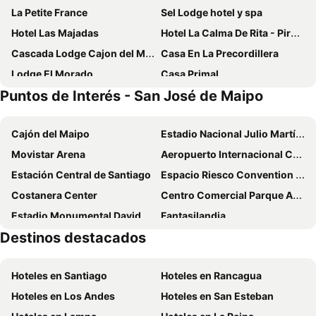
La Petite France
Sel Lodge hotel y spa
Hotel Las Majadas
Hotel La Calma De Rita - Pirque
Cascada Lodge Cajon del Maipo
Casa En La Precordillera
Lodge El Morado
Casa Primal
Puntos de Interés - San José de Maipo
Cabañas La Bella Durmiente
Hotel Altiplanico Cajón del Maipo
Hotel QamaQi
Cascada de las Animas
Cajón del Maipo
Estadio Nacional Julio Martínez Prádanos
Hostería Millahue
Cajon Del Maipo Lodge
Movistar Arena
Aeropuerto Internacional Comodoro Arturo Merino Benítez
Haiku Cabañas Panorámicas
Cabana El Ingenio
Estación Central de Santiago
Espacio Riesco Convention Center
Casa Bosque Lodge
Casa Maipo
Costanera Center
Centro Comercial Parque Arauco
Chalet de Piedra
Maipo Shanti Lodge
Estadio Monumental David Arellano
Fantasilandia
Santuario del Río Lodge
Parque San José - Héroes Parques
Destinos destacados
Festival Internacional Providencia Jazz
Barrio Lastarria
Hostal Chikiyan
San Carlos de Apoquindo
Santa Laura Stadium
Hoteles en Santiago
Hoteles en Rancagua
Templo Votivo de Maipu
Metro de Santiago
Hoteles en Los Andes
Hoteles en San Esteban
Barrio Bellavista
Plaza Ñunoa