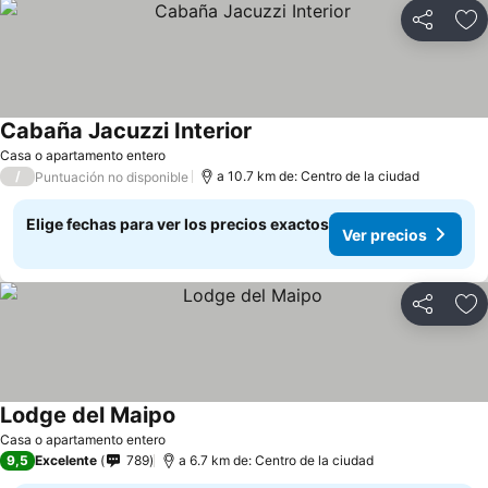
Compartir
Ag
Cabaña Jacuzzi Interior
Ver precios
Casa o apartamento entero
/
a 10.7 km de: Centro de la ciudad
Puntuación no disponible
Elige fechas para ver los precios exactos
Ver precios
Compartir
Ag
Lodge del Maipo
Ver precios
Casa o apartamento entero
9,5
Excelente
789
a 6.7 km de: Centro de la ciudad