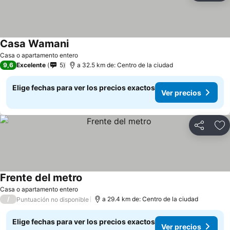
Casa Wamani
Ver precios
Casa o apartamento entero
9,6
Excelente
5
a 32.5 km de: Centro de la ciudad
Elige fechas para ver los precios exactos
Ver precios
Compartir
Ag
Frente del metro
Ver precios
Casa o apartamento entero
/
a 29.4 km de: Centro de la ciudad
Puntuación no disponible
Elige fechas para ver los precios exactos
Ver precios