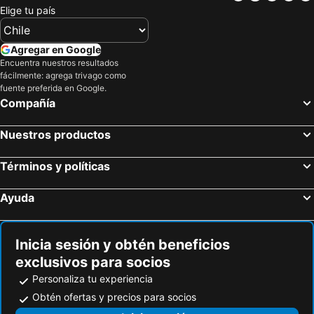
Elige tu país
Concón, Región de Valparaíso Hoteles
El Tabo, Región de Valparaíso Hoteles
Valdivia, Región de Los Ríos Hoteles
Iquique, Región de Tarapacá Hoteles
Agregar en Google
La Serena, Región de Coquimbo Hoteles
Puerto Varas, Región de Los Lagos Hoteles
Encuentra nuestros resultados
Pucón, Región de La Araucanía Hoteles
Antofagasta, Región de Antofagasta Hoteles
fácilmente: agrega trivago como
fuente preferida en Google.
Compañía
Nuestros productos
Términos y políticas
Ayuda
Inicia sesión y obtén beneficios
exclusivos para socios
Personaliza tu experiencia
Obtén ofertas y precios para socios