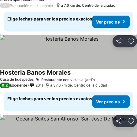
/
a 7.6 km de: Centro de la ciudad
Puntuación no disponible
Elige fechas para ver los precios exactos
Ver precios
Compartir
Ag
Hosteria Banos Morales
Ver precios
Casa de huéspedes
Restaurante con vistas al jardín
Ver precios
9,2
Excelente
231
a 37.6 km de: Centro de la ciudad
Elige fechas para ver los precios exactos
Ver precios
Compartir
Ag