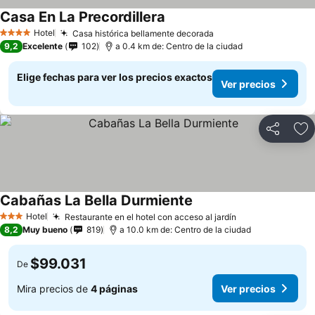
Casa En La Precordillera
Ver precios
Hotel
Casa histórica bellamente decorada
Ver precios
4 Estrellas
9,2
Excelente
102
a 0.4 km de: Centro de la ciudad
Elige fechas para ver los precios exactos
Ver precios
Compartir
Ag
Cabañas La Bella Durmiente
Ver precios
Hotel
Restaurante en el hotel con acceso al jardín
Ver precios
3 Estrellas
8,2
Muy bueno
819
a 10.0 km de: Centro de la ciudad
$99.031
De
Mira precios de
4 páginas
Ver precios