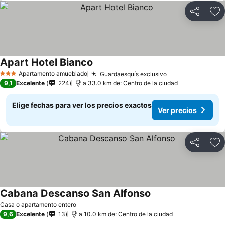
Compartir
Ag
Apart Hotel Bianco
Ver precios
Apartamento amueblado
Guardaesquís exclusivo
Ver precios
3 Estrellas
9,1
Excelente
224
a 33.0 km de: Centro de la ciudad
Elige fechas para ver los precios exactos
Ver precios
Compartir
Ag
Cabana Descanso San Alfonso
Ver precios
Casa o apartamento entero
9,6
Excelente
13
a 10.0 km de: Centro de la ciudad