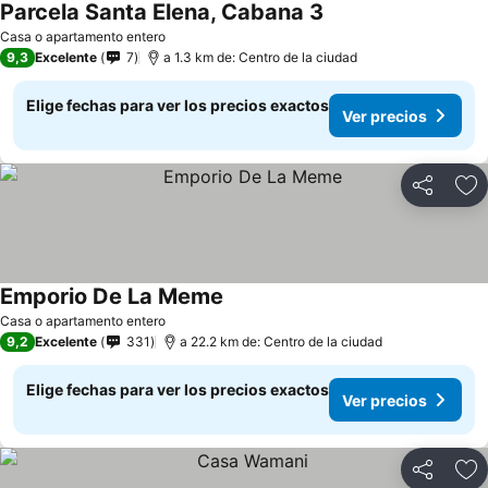
Parcela Santa Elena, Cabana 3
Ver precios
Casa o apartamento entero
9,3
Excelente
7
a 1.3 km de: Centro de la ciudad
Elige fechas para ver los precios exactos
Ver precios
Compartir
Ag
Emporio De La Meme
Ver precios
Casa o apartamento entero
9,2
Excelente
331
a 22.2 km de: Centro de la ciudad
Elige fechas para ver los precios exactos
Ver precios
Compartir
Ag