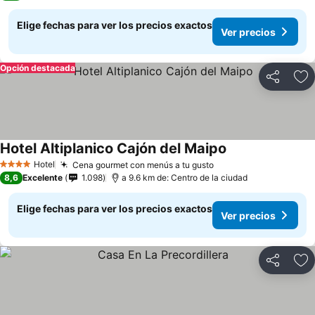
Elige fechas para ver los precios exactos
Ver precios
Opción destacada
Compartir
Ag
Hotel Altiplanico Cajón del Maipo
Ver precios
Hotel
Cena gourmet con menús a tu gusto
Ver precios
4 Estrellas
8,6
Excelente
1.098
a 9.6 km de: Centro de la ciudad
Elige fechas para ver los precios exactos
Ver precios
Compartir
Ag