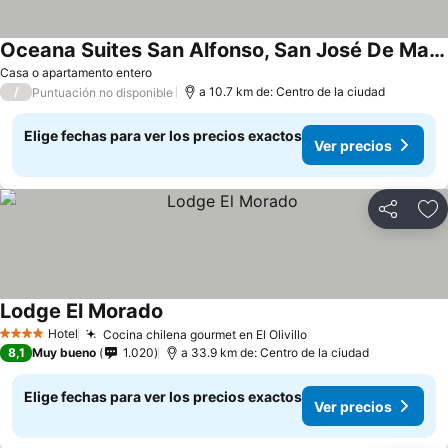
Oceana Suites San Alfonso, San José De Maipo
Ver precios
Casa o apartamento entero
/
a 10.7 km de: Centro de la ciudad
Puntuación no disponible
Elige fechas para ver los precios exactos
Ver precios
Compartir
Ag
Lodge El Morado
Ver precios
Hotel
Cocina chilena gourmet en El Olivillo
Ver precios
4 Estrellas
8,1
Muy bueno
1.020
a 33.9 km de: Centro de la ciudad
Elige fechas para ver los precios exactos
Ver precios