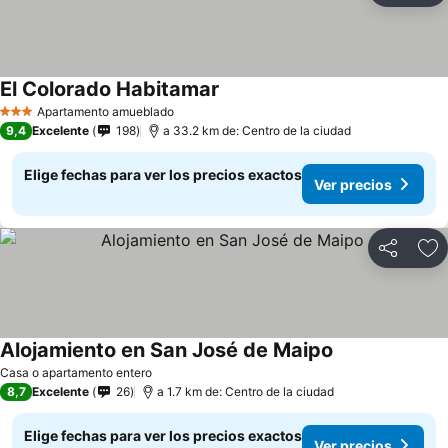
El Colorado Habitamar
Ver precios
Apartamento amueblado
3 Estrellas
9,4
Excelente
198
a 33.2 km de: Centro de la ciudad
Elige fechas para ver los precios exactos
Ver precios
Compartir
Ag
Alojamiento en San José de Maipo
Ver precios
Casa o apartamento entero
8,7
Excelente
26
a 1.7 km de: Centro de la ciudad
Elige fechas para ver los precios exactos
Ver precios