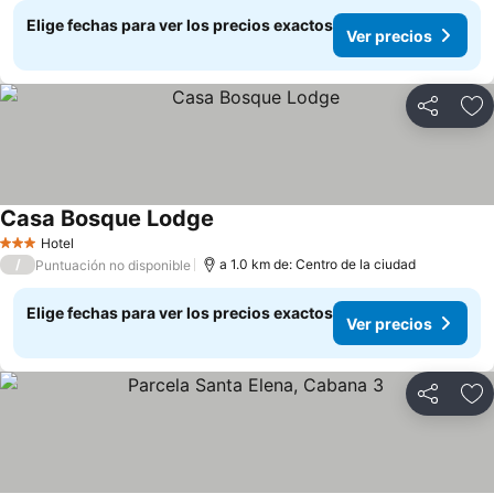
Elige fechas para ver los precios exactos
Ver precios
Compartir
Ag
Casa Bosque Lodge
Ver precios
Hotel
3 Estrellas
/
a 1.0 km de: Centro de la ciudad
Puntuación no disponible
Elige fechas para ver los precios exactos
Ver precios
Compartir
Ag