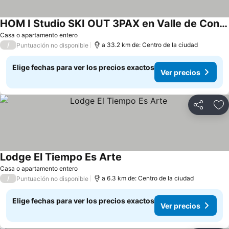
HOM I Studio SKI OUT 3PAX en Valle de Condores 1
Ver precios
Casa o apartamento entero
/
a 33.2 km de: Centro de la ciudad
Puntuación no disponible
Elige fechas para ver los precios exactos
Ver precios
Compartir
Ag
Lodge El Tiempo Es Arte
Ver precios
Casa o apartamento entero
/
a 6.3 km de: Centro de la ciudad
Puntuación no disponible
Elige fechas para ver los precios exactos
Ver precios