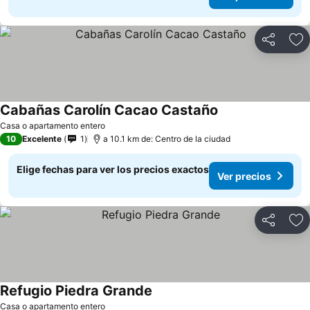
Compartir
Ag
Cabañas Carolín Cacao Castaño
Ver precios
Casa o apartamento entero
10
Excelente
1
a 10.1 km de: Centro de la ciudad
Elige fechas para ver los precios exactos
Ver precios
Compartir
Ag
Refugio Piedra Grande
Ver precios
Casa o apartamento entero