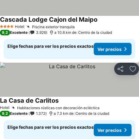
Cascada Lodge Cajon del Maipo
Ver precios
Hotel
Piscina exterior tranquila
Ver precios
4 Estrellas
9,2
Excelente
3.926
a 10.6 km de: Centro de la ciudad
Elige fechas para ver los precios exactos
Ver precios
Compartir
Ag
La Casa de Carlitos
Ver precios
Hotel
Habitaciones rústicas con decoración ecléctica
Ver precios
9,2
Excelente
1.372
a 7.3 km de: Centro de la ciudad
Elige fechas para ver los precios exactos
Ver precios