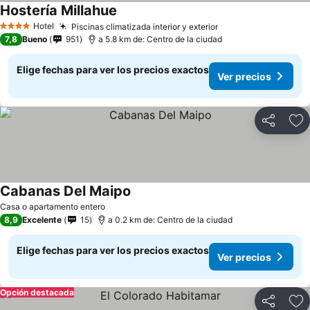
Hostería Millahue
Ver precios
Hotel
Piscinas climatizada interior y exterior
Ver precios
4 Estrellas
7,8
Bueno
951
a 5.8 km de: Centro de la ciudad
Elige fechas para ver los precios exactos
Ver precios
Compartir
Ag
Cabanas Del Maipo
Ver precios
Casa o apartamento entero
8,9
Excelente
15
a 0.2 km de: Centro de la ciudad
Elige fechas para ver los precios exactos
Ver precios
Opción destacada
Compartir
Ag