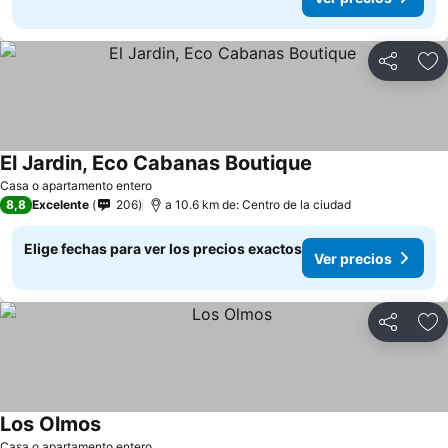
Compartir
Ag
El Jardin, Eco Cabanas Boutique
Ver precios
Casa o apartamento entero
8,8
Excelente
206
a 10.6 km de: Centro de la ciudad
Elige fechas para ver los precios exactos
Ver precios
Compartir
Ag
Los Olmos
Ver precios
Casa o apartamento entero