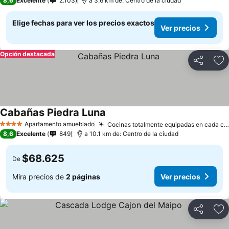
8,6
Excelente
2.103
a 3.6 km de: Centro de la ciudad
Elige fechas para ver los precios exactos
Ver precios
Opción destacada
Compartir
Ag
Cabañas Piedra Luna
Ver precios
Apartamento amueblado
Cocinas totalmente equipadas en cada cabaña
4 Estrellas
8,6
Excelente
849
a 10.1 km de: Centro de la ciudad
$68.625
De
Mira precios de
2 páginas
Ver precios
Compartir
Ag