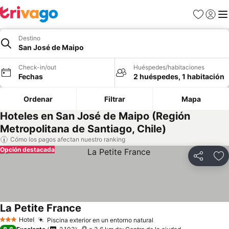
Favoritos
Iniciar 
Me
Destino
San José de Maipo
Check-in/out
Huéspedes/habitaciones
Fechas
2 huéspedes, 1 habitación
Ordenar
Filtrar
Mapa
Hoteles en San José de Maipo (Región
Metropolitana de Santiago, Chile)
Cómo los pagos afectan nuestro ranking
Opción destacada
Compartir
Ag
La Petite France
Ver precios
Hotel
Piscina exterior en un entorno natural
Ver precios
3 Estrellas