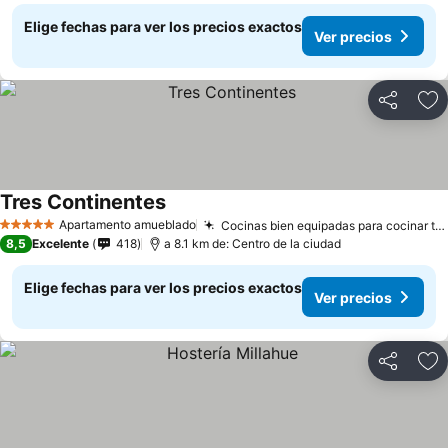
Elige fechas para ver los precios exactos
Ver precios
Compartir
Ag
Tres Continentes
Ver precios
Apartamento amueblado
Cocinas bien equipadas para cocinar tú mismo
5 Estrellas
8,5
Excelente
418
a 8.1 km de: Centro de la ciudad
Elige fechas para ver los precios exactos
Ver precios
Compartir
Ag