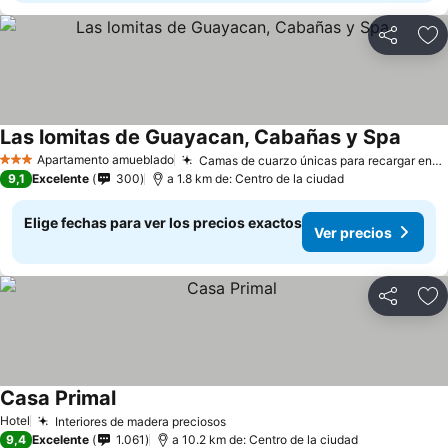
Compartir
Ag
Las lomitas de Guayacan, Cabañas y Spa
Ver pr
Apartamento amueblado
Camas de cuarzo únicas para recargar energías
3 Estrellas
9,1
Excelente
300
a 1.8 km de: Centro de la ciudad
Elige fechas para ver los precios exactos
Ver precios
Compartir
Ag
Casa Primal
Ver precios
Hotel
Interiores de madera preciosos
Ver precios
9,4
Excelente
1.061
a 10.2 km de: Centro de la ciudad