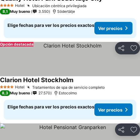
Ver precios
Hotel
Ubicación céntrica privilegiada
Ver precios
4 Estrellas
8,1
Muy bueno
3.550
Södertälje
Elige fechas para ver los precios exactos
Ver precios
Opción destacada
Compartir
Ag
Clarion Hotel Stockholm
Ver precios
Hotel
Tratamientos de spa de servicio completo
Ver precios
4 Estrellas
8,3
Muy bueno
27.570
Estocolmo
Elige fechas para ver los precios exactos
Ver precios
Compartir
Ag