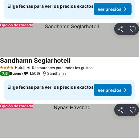
Elige fechas para ver los precios exactos
Ver precios
Opción destacada
Compartir
Ag
Sandhamn Seglarhotell
Ver precios
Hotel
Restaurantes para todos los gustos
Ver precios
4 Estrellas
7,6
Bueno
1.506
Sandhamn
Elige fechas para ver los precios exactos
Ver precios
Opción destacada
Compartir
Ag