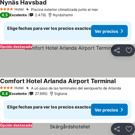
Nynäs Havsbad
Ver precios
Hotel
Piscina exterior climatizada junto al mar
Ver precios
4 Estrellas
8,5
Excelente
2.479
Nynäshamn
Elige fechas para ver los precios exactos
Ver precios
Opción destacada
Compartir
Ag
Comfort Hotel Arlanda Airport Terminal
Ver prec
Hotel
A un paso de las terminales del aeropuerto de Arlanda
Ver pr
4 Estrellas
8,8
Excelente
27.695
Sigtuna
Elige fechas para ver los precios exactos
Ver precios
Opción destacada
Compartir
Ag