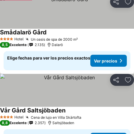
Compartir
Ag
Smådalarö Gård
Ver precios
Hotel
Un oasis de spa de 2000 m²
Ver precios
4 Estrellas
8,5
Excelente
2.135
Dalarö
Elige fechas para ver los precios exactos
Ver precios
Compartir
Ag
Vår Gård Saltsjöbaden
Ver precios
Hotel
Cena de lujo en Villa Skärtofta
Ver precios
4 Estrellas
8,8
Excelente
2.357
Saltsjöbaden