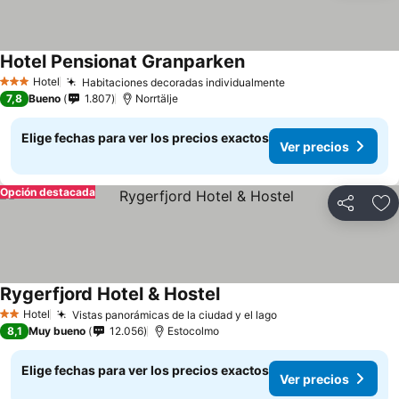
Hotel Pensionat Granparken
Ver precios
Hotel
Habitaciones decoradas individualmente
Ver precios
3 Estrellas
7,8
Bueno
1.807
Norrtälje
Elige fechas para ver los precios exactos
Ver precios
Opción destacada
Compartir
Ag
Rygerfjord Hotel & Hostel
Ver precios
Hotel
Vistas panorámicas de la ciudad y el lago
Ver precios
2 Estrellas
8,1
Muy bueno
12.056
Estocolmo
Elige fechas para ver los precios exactos
Ver precios