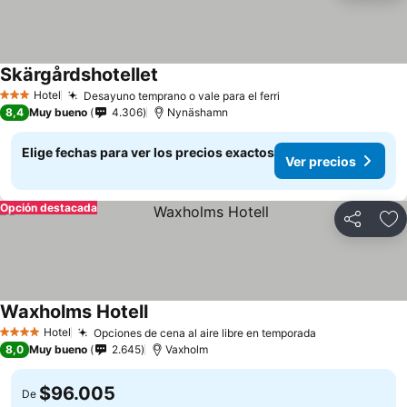
Skärgårdshotellet
Ver precios
Hotel
Desayuno temprano o vale para el ferri
Ver precios
3 Estrellas
8,4
Muy bueno
4.306
Nynäshamn
Elige fechas para ver los precios exactos
Ver precios
Opción destacada
Compartir
Ag
Waxholms Hotell
Ver precios
Hotel
Opciones de cena al aire libre en temporada
Ver precios
4 Estrellas
8,0
Muy bueno
2.645
Vaxholm
$96.005
De