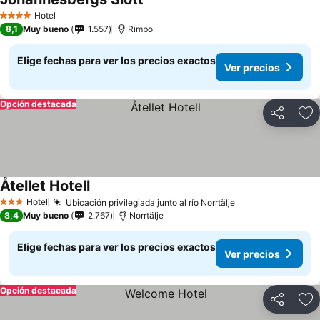
Ver precios
Hotel
4 Estrellas
8,1
Muy bueno
1.557
Rimbo
Elige fechas para ver los precios exactos
Ver precios
Opción destacada
Compartir
Ag
Åtellet Hotell
Ver precios
Hotel
Ubicación privilegiada junto al río Norrtälje
Ver precios
3 Estrellas
8,4
Muy bueno
2.767
Norrtälje
Elige fechas para ver los precios exactos
Ver precios
Opción destacada
Compartir
Ag