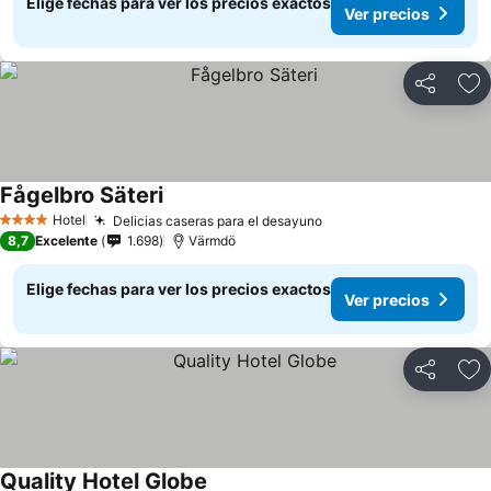
Elige fechas para ver los precios exactos
Ver precios
Compartir
Ag
Fågelbro Säteri
Ver precios
Hotel
Delicias caseras para el desayuno
Ver precios
4 Estrellas
8,7
Excelente
1.698
Värmdö
Elige fechas para ver los precios exactos
Ver precios
Compartir
Ag
Quality Hotel Globe