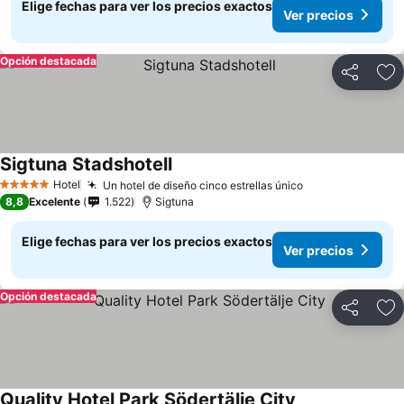
Elige fechas para ver los precios exactos
Ver precios
Opción destacada
Compartir
Ag
Sigtuna Stadshotell
Ver precios
Hotel
Un hotel de diseño cinco estrellas único
Ver precios
5 Estrellas
8,8
Excelente
1.522
Sigtuna
Elige fechas para ver los precios exactos
Ver precios
Opción destacada
Compartir
Ag
Quality Hotel Park Södertälje City