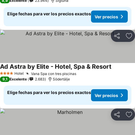
8,9
Excelente
23.944
Sigtuna
Elige fechas para ver los precios exactos
Ver precios
Compartir
Ag
Ad Astra by Elite - Hotel, Spa & Resort
Ver precio
Hotel
Vana Spa con tres piscinas
Ver precios
4 Estrellas
9,1
Excelente
2.683
Södertälje
Elige fechas para ver los precios exactos
Ver precios
Compartir
Ag