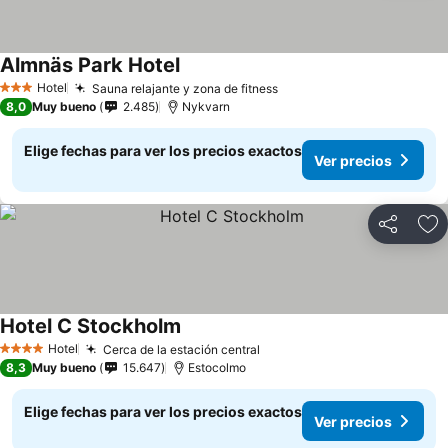
Almnäs Park Hotel
Ver precios
Hotel
Sauna relajante y zona de fitness
Ver precios
3 Estrellas
8,0
Muy bueno
2.485
Nykvarn
Elige fechas para ver los precios exactos
Ver precios
Compartir
Ag
Hotel C Stockholm
Ver precios
Hotel
Cerca de la estación central
Ver precios
4 Estrellas
8,3
Muy bueno
15.647
Estocolmo
Elige fechas para ver los precios exactos
Ver precios