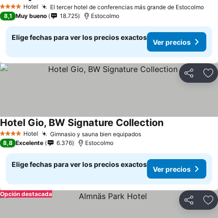
Ver precios
Hotel
El tercer hotel de conferencias más grande de Estocolmo
Ver
4 Estrellas
8,1
Muy bueno
18.725
Estocolmo
Elige fechas para ver los precios exactos
Ver precios
Compartir
Ag
Hotel Gio, BW Signature Collection
Ver precios
Hotel
Gimnasio y sauna bien equipados
Ver precios
4 Estrellas
8,8
Excelente
6.376
Estocolmo
Elige fechas para ver los precios exactos
Ver precios
Opción destacada
Compartir
Ag