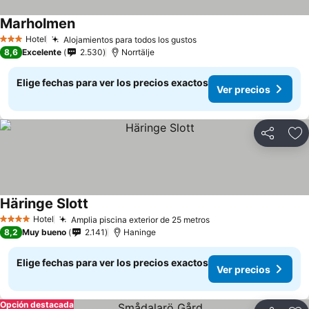
Marholmen
Ver precios
Hotel
Alojamientos para todos los gustos
Ver precios
3 Estrellas
8,6
Excelente
2.530
Norrtälje
Elige fechas para ver los precios exactos
Ver precios
Compartir
Ag
Häringe Slott
Ver precios
Hotel
Amplia piscina exterior de 25 metros
Ver precios
4 Estrellas
8,2
Muy bueno
2.141
Haninge
Elige fechas para ver los precios exactos
Ver precios
Opción destacada