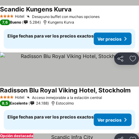
Scandic Kungens Kurva
Ver precios
Hotel
Desayuno buffet con muchas opciones
Ver precios
4 Estrellas
7,6
Bueno
5.284
Kungens Kurva
Elige fechas para ver los precios exactos
Ver precios
Compartir
Ag
Radisson Blu Royal Viking Hotel, Stockholm
Ver
Hotel
Acceso inmejorable a la estación central
Ver precios
4 Estrellas
8,5
Excelente
24.188
Estocolmo
Elige fechas para ver los precios exactos
Ver precios
Opción destacada