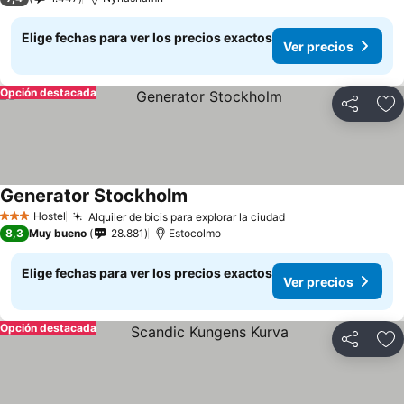
Elige fechas para ver los precios exactos
Ver precios
Opción destacada
Compartir
Ag
Generator Stockholm
Ver precios
Hostel
Alquiler de bicis para explorar la ciudad
Ver precios
3 Estrellas
8,3
Muy bueno
28.881
Estocolmo
Elige fechas para ver los precios exactos
Ver precios
Opción destacada
Compartir
Ag