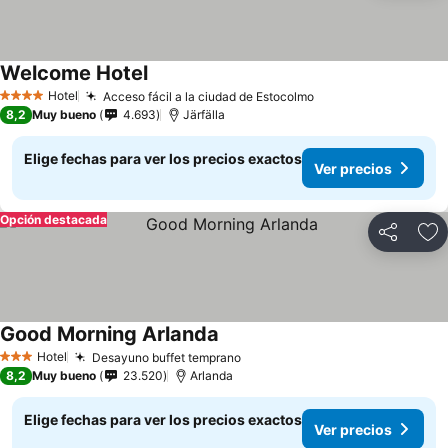
Welcome Hotel
Ver precios
Hotel
Acceso fácil a la ciudad de Estocolmo
Ver precios
4 Estrellas
8,2
Muy bueno
4.693
Järfälla
Elige fechas para ver los precios exactos
Ver precios
Opción destacada
Compartir
Ag
Good Morning Arlanda
Ver precios
Hotel
Desayuno buffet temprano
Ver precios
3 Estrellas
8,2
Muy bueno
23.520
Arlanda
Elige fechas para ver los precios exactos
Ver precios