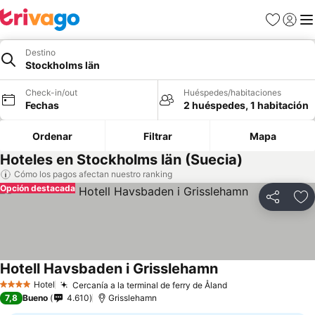
Favoritos
Iniciar 
Me
Destino
Stockholms län
Check-in/out
Huéspedes/habitaciones
Fechas
2 huéspedes, 1 habitación
Ordenar
Filtrar
Mapa
Hoteles en Stockholms län (Suecia)
Cómo los pagos afectan nuestro ranking
Opción destacada
Compartir
Ag
Hotell Havsbaden i Grisslehamn
Ver precios
Hotel
Cercanía a la terminal de ferry de Åland
Ver precios
4 Estrellas
7,8
Bueno
4.610
Grisslehamn