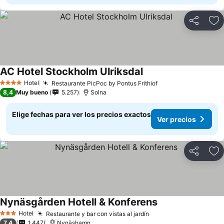
Compartir
Ag
AC Hotel Stockholm Ulriksdal
Ver precios
Hotel
Restaurante PicPoc by Pontus Frithiof
Ver precios
4 Estrellas
8,4
Muy bueno
5.257
Solna
Elige fechas para ver los precios exactos
Ver precios
Compartir
Ag
Nynäsgården Hotell & Konferens
Ver precios
Hotel
Restaurante y bar con vistas al jardín
Ver precios
3 Estrellas
7,4
1.447
Nynäshamn