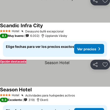
Compartir
Ag
Scandic Infra City
Ver precios
Hotel
Desayuno bufé excepcional
Ver precios
4 Estrellas
8,1
Muy bueno
6.002
Upplands Väsby
Elige fechas para ver los precios exactos
Ver precios
Opción destacada
Compartir
Ag
Season Hotel
Ver precios
Hotel
Actividades para huéspedes activos
Ver precios
4 Estrellas
9,3
Excelente
319
Ekerö