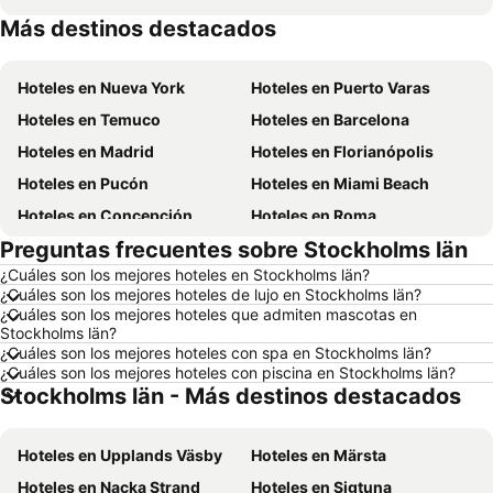
Más destinos destacados
Hoteles en Aruba
Hoteles en Brasil
Hoteles en Nueva York
Hoteles en Puerto Varas
Hoteles en Temuco
Hoteles en Barcelona
Hoteles en Madrid
Hoteles en Florianópolis
Hoteles en Pucón
Hoteles en Miami Beach
Hoteles en Concepción
Hoteles en Roma
Preguntas frecuentes sobre Stockholms län
Hoteles en La Serena
Hoteles en Puerto Montt
¿Cuáles son los mejores hoteles en Stockholms län?
Hoteles en Lima
Hoteles en Valdivia
¿Cuáles son los mejores hoteles de lujo en Stockholms län?
Hoteles en San Andrés
Hoteles en Búzios
¿Cuáles son los mejores hoteles que admiten mascotas en
Stockholms län?
Hoteles en Chillán
Hoteles en Arica
¿Cuáles son los mejores hoteles con spa en Stockholms län?
¿Cuáles son los mejores hoteles con piscina en Stockholms län?
Hoteles en Curazao
Hoteles en Chile
Stockholms län - Más destinos destacados
Hoteles en Región Metropolitana de Santiago
Hoteles en Chiloé
Hoteles en Isla de Pascua
Hoteles en Asunción
Hoteles en Upplands Väsby
Hoteles en Märsta
Hoteles en Cerdeña
Hoteles en Curicó
Hoteles en Nacka Strand
Hoteles en Sigtuna