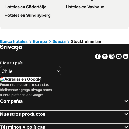
Hoteles en Provincia de Osorno
Hoteles en Jamaica
Hoteles en Södertälje
Hoteles en Vaxholm
Hoteles en Lacio
Hoteles en Puerto Plata
Hoteles en Sundbyberg
Hoteles en Región de Arica y Parinacota
Hoteles en Costa Rica
Hoteles en Colombia
Hoteles en Panamá
Hoteles en Andalucía
Hoteles en Quintana Roo
Busca hoteles
Europa
Suecia
Stockholms län
Hoteles en Prefectura Tokio
Facebook
Twitter
Insta
Yo
Elige tu país
Agregar en Google
Encuentra nuestros resultados
fácilmente: agrega trivago como
fuente preferida en Google.
Compañía
Nuestros productos
Términos y políticas