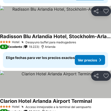
Compartir
Ag
Radisson Blu Arlandia Hotel, Stockholm-Arlanda
Ver precios
Hotel
Desayuno buffet para madrugadores
Ver precios
4 Estrellas
8,7
Excelente
19.223
Arlanda
Elige fechas para ver los precios exactos
Ver precios
Compartir
Ag
Clarion Hotel Arlanda Airport Terminal
Ver preci
Hotel
Acceso inmejorable a la terminal del aeropuerto
Ver precio
4 Estrellas