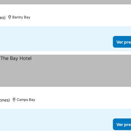
es)
Bantry Bay
Ver pre
ones)
Camps Bay
Ver pre