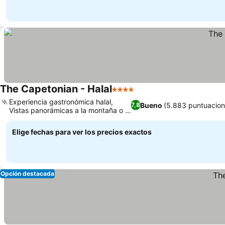
The Capetonian - Halal
4 Estrellas
Experiencia gastronómica halal,
Bueno
(5.883 puntuacion
7,8
Vistas panorámicas a la montaña o al
mar
Elige fechas para ver los precios exactos
Opción destacada