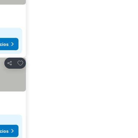
cios
Agregar a favoritos
Compartir
cios