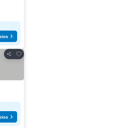
cios
Agregar a favoritos
Compartir
cios