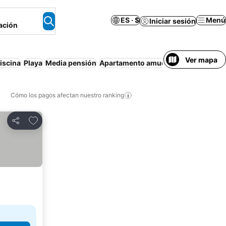
ES · $
Menú
Iniciar sesión
ación
Ver mapa
iscina
Playa
Media pensión
Apartamento amueblado
Wifi
Cance
Cómo los pagos afectan nuestro ranking
Agregar a favoritos
Compartir