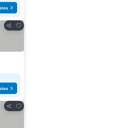
cios
Agregar a favoritos
Compartir
cios
Agregar a favoritos
Compartir