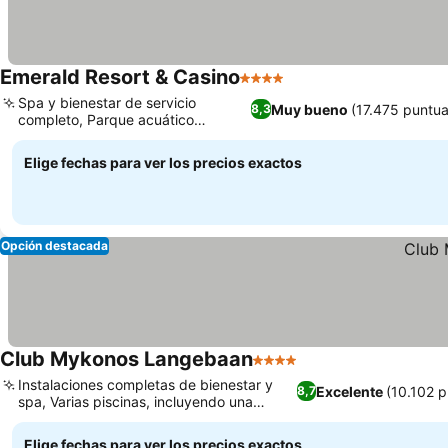
Emerald Resort & Casino
4 Estrellas
Spa y bienestar de servicio
Muy bueno
(17.475 puntua
8,3
completo, Parque acuático
cubierto Aquadome
Elige fechas para ver los precios exactos
Opción destacada
Club Mykonos Langebaan
4 Estrellas
Instalaciones completas de bienestar y
Excelente
(10.102 
8,7
spa, Varias piscinas, incluyendo una
cubierta climatizada
Elige fechas para ver los precios exactos