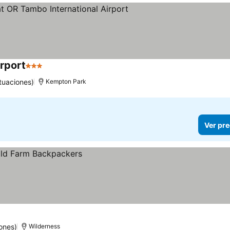
irport
3 Estrellas
tuaciones)
Kempton Park
Ver pre
ones)
Wilderness