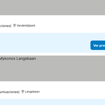
ciones)
Vanderbijlpark
Ver pre
puntuaciones)
Langebaan