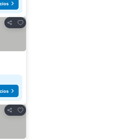
cios
Agregar a favoritos
Compartir
cios
Agregar a favoritos
Compartir