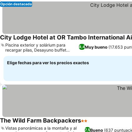
Opción destacada
City Lodge Hotel at OR Tambo International A
Piscina exterior y solárium para
Muy bueno
(17.653 pun
8,4
recargar pilas, Desayuno buffet
desde primera hora
Elige fechas para ver los precios exactos
The Wild Farm Backpackers
2 Estrellas
Vistas panorámicas a la montaña y al
Bueno
(637 puntuaci
7,5