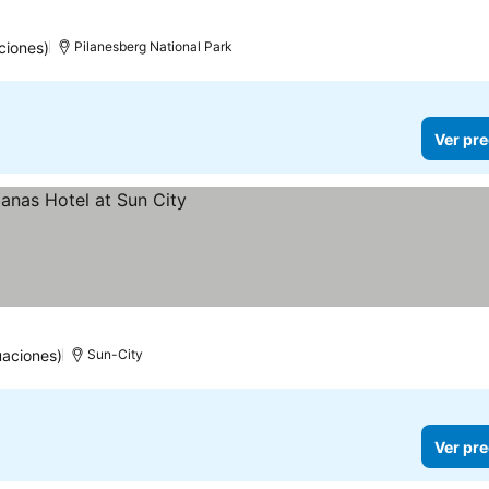
ciones)
Pilanesberg National Park
Ver pre
uaciones)
Sun-City
Ver pre