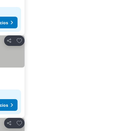
cios
Agregar a favoritos
Compartir
cios
Agregar a favoritos
Compartir