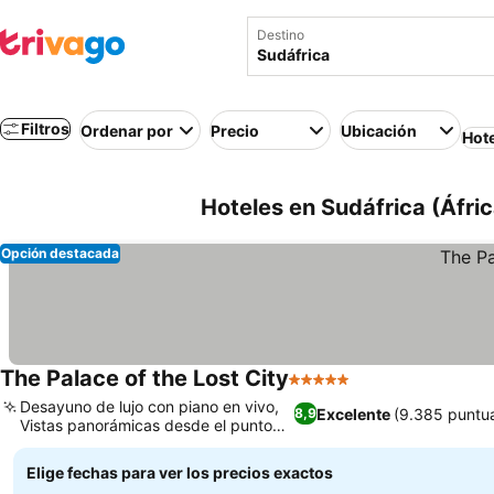
Destino
Filtros
Ordenar por
Precio
Ubicación
Hot
Hoteles en Sudáfrica (Áfric
Opción destacada
The Palace of the Lost City
5 Estrellas
Desayuno de lujo con piano en vivo,
Excelente
(9.385 puntu
8,9
Vistas panorámicas desde el punto
más alto
Elige fechas para ver los precios exactos