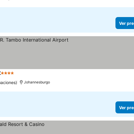
Ver pre
t
4 Estrellas
uaciones)
Johannesburgo
Ver pre