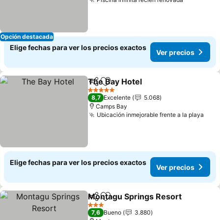
Ver preci
Opción destacada
Elige fechas para ver los precios exactos
Ver precios
The Bay Hotel
Compartir
Agregar a favoritos
Ver precios
5 Estrellas
8,7
Excelente
5.068
Camps Bay
Ubicación inmejorable frente a la playa
Ver 
Elige fechas para ver los precios exactos
Ver precios
Montagu Springs Resort
Compartir
Agregar a favoritos
V
3 Estrellas
7,6
Bueno
3.880