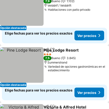
7,9
Bueno
1.102
Velddrif / Velddrift
Habitaciones con patio privado
Ver preci
Opción destacada
Elige fechas para ver los precios exactos
Ver precios
Pine Lodge Resort
Compartir
Agregar a favoritos
Ver pre
3 Estrellas
7,5
Bueno
3.845
Summerstrand
Variedad de opciones gastronómicas en el
establecimiento
Opción destacada
Elige fechas para ver los precios exactos
Ver precios
Victoria & Alfred Hotel