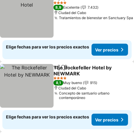
Compartir
Agregar a favoritos
Ver
4 Estrellas
8,9
Excelente
7.432
Ciudad del Cabo
Tratamientos de bienestar en Sanctuary Spa
Elige fechas para ver los precios exactos
Ver precios
The Rockefeller Hotel by
Compartir
Agregar a favoritos
NEWMARK
Ver precios
4 Estrellas
8,1
Muy bueno
915
Ciudad del Cabo
Concepto de santuario urbano
contemporáneo
Elige fechas para ver los precios exactos
Ver precios