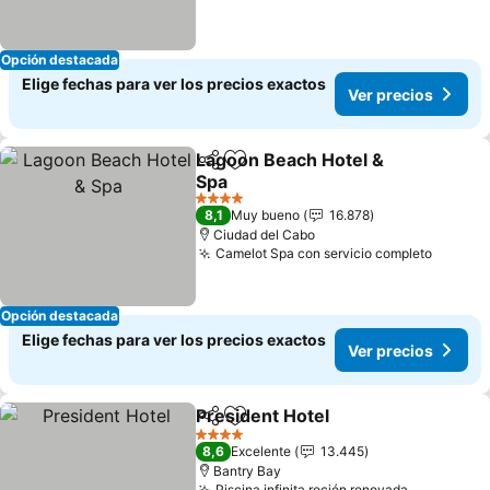
Opción destacada
Elige fechas para ver los precios exactos
Ver precios
Lagoon Beach Hotel &
Compartir
Agregar a favoritos
Spa
Ver precios
4 Estrellas
8,1
Muy bueno
16.878
Ciudad del Cabo
Camelot Spa con servicio completo
Ver pr
Opción destacada
Elige fechas para ver los precios exactos
Ver precios
President Hotel
Compartir
Agregar a favoritos
Ver precio
4 Estrellas
8,6
Excelente
13.445
Bantry Bay
Piscina infinita recién renovada