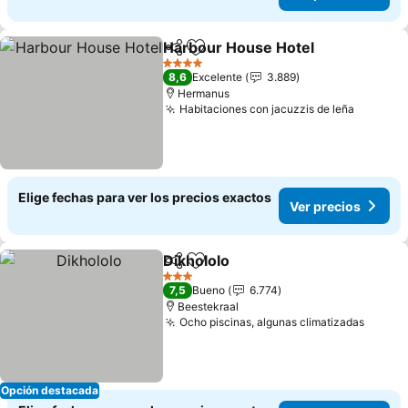
Harbour House Hotel
Compartir
Agregar a favoritos
Ver p
4 Estrellas
8,6
Excelente
3.889
Hermanus
Habitaciones con jacuzzis de leña
Ver pre
Elige fechas para ver los precios exactos
Ver precios
Dikhololo
Compartir
Agregar a favoritos
Ver precios
3 Estrellas
7,5
Bueno
6.774
Beestekraal
Ocho piscinas, algunas climatizadas
Ver pr
Opción destacada