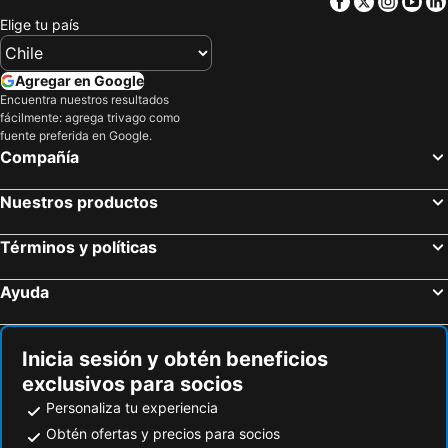
Facebook
Twitter
Insta
Yo
Hoteles en Phalaborwa
Hoteles en White River
Elige tu país
Hoteles en Boeshoek
Hoteles en Mossel Bay
Hoteles en Plettenberg Bay
Hoteles en Franschhoek
Agregar en Google
Hoteles en Wilderness National Park
Hoteles en Worcester
Encuentra nuestros resultados
fácilmente: agrega trivago como
Hoteles en Somerset West
Hoteles en Tamboerskloof
fuente preferida en Google.
Hoteles en Centurion
Hoteles en Parktown
Compañía
Hoteles en Hyde Park
Hoteles en Port Edward
Nuestros productos
Hoteles en Hoedspruit
Hoteles en Upington
Hoteles en Rustenburg
Hoteles en Tsitsikamma National Park
Términos y políticas
Ayuda
Inicia sesión y obtén beneficios
exclusivos para socios
Personaliza tu experiencia
Obtén ofertas y precios para socios