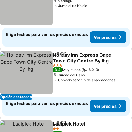
Montagu
Junto al río Keisie
Ver precios
Elige fechas para ver los precios exactos
Ver precios
Holiday Inn Express Cape
Compartir
Agregar a favoritos
Town City Centre By Ihg
Ver precios
3 Estrellas
8,4
Muy bueno
8.019
Ciudad del Cabo
Cómodo servicio de aparcacoches
Ver pre
Opción destacada
Elige fechas para ver los precios exactos
Ver precios
Laaiplek Hotel
Compartir
Agregar a favoritos
Ver precios
2 Estrellas