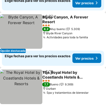
Elige fechas para ver los precios exactos
Ver precios
Blyde Canyon, A Forever
Compartir
Agregar a favoritos
Resort
Ver precios
3 Estrellas
8,2
Muy bueno
5.309
Blyde River Canyon
Actividades para toda la familia
Ver preci
Opción destacada
Elige fechas para ver los precios exactos
Ver precios
The Royal Hotel by
Compartir
Agregar a favoritos
Coastlands Hotels &
Resorts
Ver precios
3 Estrellas
7,7
Bueno
9.369
Durban
Spa y tratamientos de bienestar
Ver preci