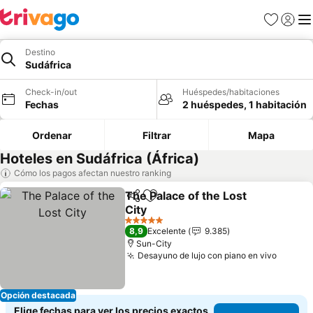
Favoritos
Iniciar 
Me
Destino
Sudáfrica
Check-in/out
Huéspedes/habitaciones
Fechas
2 huéspedes, 1 habitación
Ordenar
Filtrar
Mapa
Hoteles en Sudáfrica (África)
Cómo los pagos afectan nuestro ranking
The Palace of the Lost
Compartir
Agregar a favoritos
City
Ver precios
5 Estrellas
8,9
Excelente
9.385
Sun-City
Desayuno de lujo con piano en vivo
Ver pr
Opción destacada
Elige fechas para ver los precios exactos