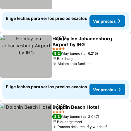
Elige fechas para ver los precios exactos
Ver precios
Holiday Inn Johannesburg
Compartir
Agregar a favoritos
Airport by IHG
Ver precios
4 Estrellas
8,2
Muy bueno
6.215
Boksburg
Alojamiento familiar
Ver precios
Elige fechas para ver los precios exactos
Ver precios
Dolphin Beach Hotel
Compartir
Agregar a favoritos
Ver p
4 Estrellas
8,3
Muy bueno
3.047
Bloubergstrand
Paraíso del kitesurf y windsurf
Ver precio