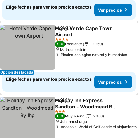
Elige fechas para ver los precios exactos
Ver precios
Hotel Verde Cape Town
Compartir
Agregar a favoritos
Airport
Ver precios
4 Estrellas
9,0
Excelente
12.269
Matroosfontein
Piscina ecológica natural y humedales
Ver 
Opción destacada
Elige fechas para ver los precios exactos
Ver precios
Holiday Inn Express
Compartir
Agregar a favoritos
Sandton - Woodmead By
Ihg
Ver precios
3 Estrellas
8,3
Muy bueno
5.060
Johannesburgo
Acceso al World of Golf desde el alojamiento