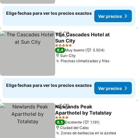
Elige fechas para ver los precios exactos
Ver precios
The Cascades Hotel at
Compartir
Agregar a favoritos
Sun City
Ver precios
5 Estrellas
8,4
Muy bueno
3.504
Sun-City
Piscinas climatizadas y frías
Ver precios
Elige fechas para ver los precios exactos
Ver precios
Newlands Peak
Compartir
Agregar a favoritos
Aparthotel by Totalstay
Ver precios
4 Estrellas
8,5
Excelente
1.191
Ciudad del Cabo
Zonas de barbacoa en la azotea
Ver preci