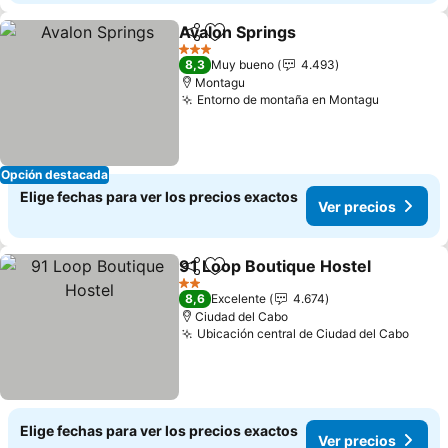
Avalon Springs
Compartir
Agregar a favoritos
Ver precios
3 Estrellas
8,3
Muy bueno
4.493
Montagu
Entorno de montaña en Montagu
Ver prec
Opción destacada
Elige fechas para ver los precios exactos
Ver precios
91 Loop Boutique Hostel
Compartir
Agregar a favoritos
V
2 Estrellas
8,6
Excelente
4.674
Ciudad del Cabo
Ubicación central de Ciudad del Cabo
Ver p
Elige fechas para ver los precios exactos
Ver precios