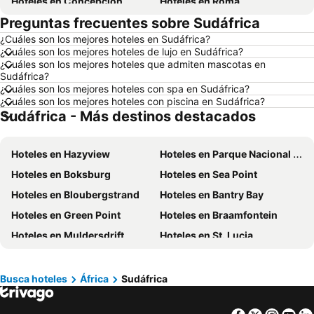
Hoteles en Concepción
Hoteles en Roma
Preguntas frecuentes sobre Sudáfrica
Hoteles en La Serena
Hoteles en Puerto Montt
¿Cuáles son los mejores hoteles en Sudáfrica?
Hoteles en Lima
Hoteles en Valdivia
¿Cuáles son los mejores hoteles de lujo en Sudáfrica?
Hoteles en San Andrés
Hoteles en Búzios
¿Cuáles son los mejores hoteles que admiten mascotas en
Sudáfrica?
Hoteles en Chillán
Hoteles en Arica
¿Cuáles son los mejores hoteles con spa en Sudáfrica?
¿Cuáles son los mejores hoteles con piscina en Sudáfrica?
Hoteles en Curazao
Hoteles en Chile
Sudáfrica - Más destinos destacados
Hoteles en Región Metropolitana de Santiago
Hoteles en Chiloé
Hoteles en Isla de Pascua
Hoteles en Asunción
Hoteles en Hazyview
Hoteles en Parque Nacional Kruger
Hoteles en Cerdeña
Hoteles en Curicó
Hoteles en Boksburg
Hoteles en Sea Point
Hoteles en Provincia de Osorno
Hoteles en Jamaica
Hoteles en Bloubergstrand
Hoteles en Bantry Bay
Hoteles en Lacio
Hoteles en Puerto Plata
Hoteles en Green Point
Hoteles en Braamfontein
Hoteles en Región de Arica y Parinacota
Hoteles en Costa Rica
Hoteles en Muldersdrift
Hoteles en St. Lucia
Hoteles en Colombia
Hoteles en Panamá
Hoteles en Sabi Sand Game Reserve
Hoteles en Nelspruit
Hoteles en Andalucía
Hoteles en Quintana Roo
Hoteles en Port Elizabeth
Hoteles en Panorama
Busca hoteles
África
Sudáfrica
Hoteles en Prefectura Tokio
Hoteles en Camps Bay
Hoteles en Milnerton