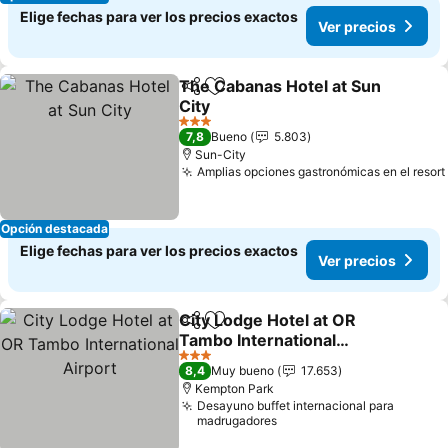
Elige fechas para ver los precios exactos
Ver precios
The Cabanas Hotel at Sun
Compartir
Agregar a favoritos
City
Ver precios
3 Estrellas
7,8
Bueno
5.803
Sun-City
Amplias opciones gastronómicas en el resort
Opción destacada
Elige fechas para ver los precios exactos
Ver precios
City Lodge Hotel at OR
Compartir
Agregar a favoritos
Tambo International
Airport
Ver precios
3 Estrellas
8,4
Muy bueno
17.653
Kempton Park
Desayuno buffet internacional para
madrugadores