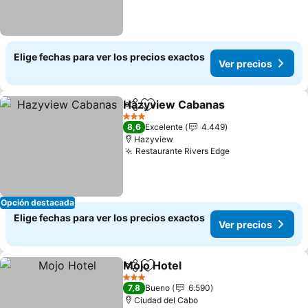
Elige fechas para ver los precios exactos
Ver precios
Hazyview Cabanas
Compartir
Agregar a favoritos
Ver pre
3 Estrellas
8,6
Excelente
4.449
Hazyview
Restaurante Rivers Edge
Ver precios
Opción destacada
Elige fechas para ver los precios exactos
Ver precios
Mojo Hotel
Compartir
Agregar a favoritos
Ver precios
3 Estrellas
7,8
Bueno
6.590
Ciudad del Cabo