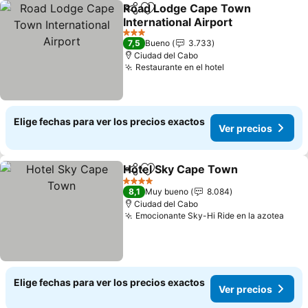
Road Lodge Cape Town
Compartir
Agregar a favoritos
International Airport
Ver precios
3 Estrellas
7,5
Bueno
3.733
Ciudad del Cabo
Restaurante en el hotel
Ver precios
Elige fechas para ver los precios exactos
Ver precios
Hotel Sky Cape Town
Compartir
Agregar a favoritos
Ver 
4 Estrellas
8,1
Muy bueno
8.084
Ciudad del Cabo
Emocionante Sky-Hi Ride en la azotea
Ver 
Elige fechas para ver los precios exactos
Ver precios