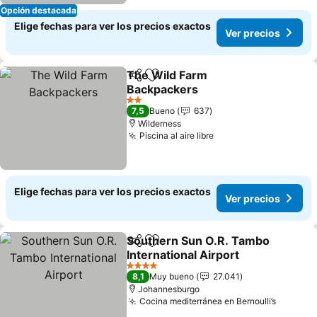
Opción destacada
Elige fechas para ver los precios exactos
Ver precios
The Wild Farm
Compartir
Agregar a favoritos
Backpackers
Ver precios
2 Estrellas
7,5
Bueno
637
Wilderness
Piscina al aire libre
Ver precios
Elige fechas para ver los precios exactos
Ver precios
Southern Sun O.R. Tambo
Compartir
Agregar a favoritos
International Airport
Ver precios
4 Estrellas
8,1
Muy bueno
27.041
Johannesburgo
Cocina mediterránea en Bernoulli’s
Ver pre