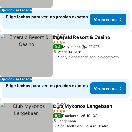
Opción destacada
Elige fechas para ver los precios exactos
Ver precios
Emerald Resort & Casino
Compartir
Agregar a favoritos
V
4 Estrellas
8,3
Muy bueno
17.475
Vanderbijlpark
Spa y bienestar de servicio completo
Ver p
Opción destacada
Elige fechas para ver los precios exactos
Ver precios
Club Mykonos Langebaan
Compartir
Agregar a favoritos
4 Estrellas
8,7
Excelente
10.102
Langebaan
Spa Health and Leisure Centre
Ver precio