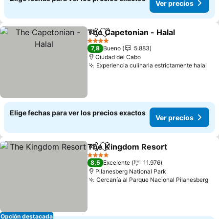
Ver precios
The Capetonian - Halal
Compartir
Agregar a favoritos
Ver
4 Estrellas
7,8
Bueno
5.883
Ciudad del Cabo
Experiencia culinaria estrictamente halal
Ver
Elige fechas para ver los precios exactos
Ver precios
The Kingdom Resort
Compartir
Agregar a favoritos
Ver p
4 Estrellas
8,5
Excelente
11.976
Pilanesberg National Park
Cercanía al Parque Nacional Pilanesberg
Ve
Opción destacada