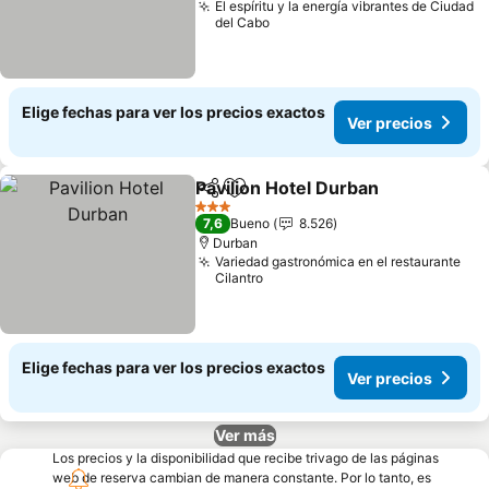
El espíritu y la energía vibrantes de Ciudad
del Cabo
Elige fechas para ver los precios exactos
Ver precios
Pavilion Hotel Durban
Compartir
Agregar a favoritos
Ver 
3 Estrellas
7,6
Bueno
8.526
Durban
Variedad gastronómica en el restaurante
Cilantro
Elige fechas para ver los precios exactos
Ver precios
Ver más
Los precios y la disponibilidad que recibe trivago de las páginas
web de reserva cambian de manera constante. Por lo tanto, es