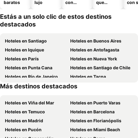
baratos
lujo
con
que
con 
piscina
aceptan
mascotas
Estás a un solo clic de estos destinos
destacados
Hoteles en Santiago
Hoteles en Buenos Aires
Hoteles en Iquique
Hoteles en Antofagasta
Hoteles en París
Hoteles en Nueva York
Hoteles en Punta Cana
Hoteles en Santiago de Chile
Hoteles en Río de Janeiro
Hoteles en Tacna
Más destinos destacados
Hoteles en Aruba
Hoteles en Brasil
Hoteles en Viña del Mar
Hoteles en Puerto Varas
Hoteles en Temuco
Hoteles en Barcelona
Hoteles en Madrid
Hoteles en Florianópolis
Hoteles en Pucón
Hoteles en Miami Beach