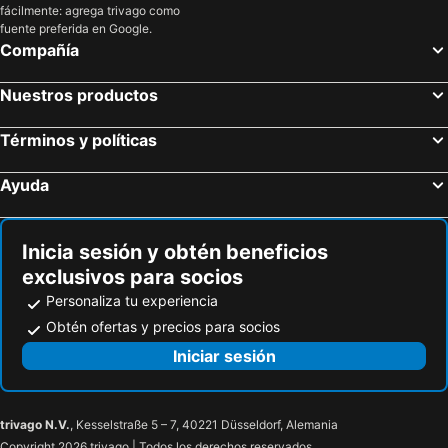
fácilmente: agrega trivago como
Florianópolis, Santa Catarina Hoteles
Búzios, Río de Janeiro Hoteles
fuente preferida en Google.
Compañía
Balneário Camboriú, Santa Catarina Hoteles
Maragogi, Alagoas Hoteles
Foz de Iguazú, Paraná Hoteles
São Paulo, São Paulo Hoteles
Nuestros productos
Porto de Galinhas, Pernambuco Hoteles
Maceió, Alagoas Hoteles
Términos y políticas
Ayuda
Inicia sesión y obtén beneficios
exclusivos para socios
Personaliza tu experiencia
Obtén ofertas y precios para socios
Iniciar sesión
trivago N.V.
, Kesselstraße 5 – 7, 40221 Düsseldorf, Alemania
Copyright 2026 trivago | Todos los derechos reservados.