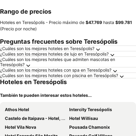
mascotas
Rango de precios
Hoteles en Teresópolis -
Precio máximo
de
‎$47.769
hasta
‎$99.781
(Precio por noche)
Preguntas frecuentes sobre Teresópolis
¿Cuáles son los mejores hoteles en Teresópolis?
¿Cuáles son los mejores hoteles de lujo en Teresópolis?
¿Cuáles son los mejores hoteles que admiten mascotas en
Teresópolis?
¿Cuáles son los mejores hoteles con spa en Teresópolis?
¿Cuáles son los mejores hoteles con piscina en Teresópolis?
Hoteles en Teresópolis
También te pueden interesar estos hoteles...
Athos Hotel
Intercity Teresópolis
Castelo de Itaipava - Hotel, Eventos e Gastronomia
Hotel Willisau
Hotel Vila Nova
Pousada Chamonix
Hotel Fazenda São Moritz
Pousada Golf Village