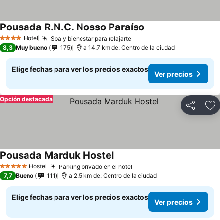
Pousada R.N.C. Nosso Paraíso
Hotel
Spa y bienestar para relajarte
4 Estrellas
8,3
Muy bueno
175
a 14.7 km de: Centro de la ciudad
Elige fechas para ver los precios exactos
Ver precios
Opción destacada
Compartir
Ag
Pousada Marduk Hostel
Hostel
Parking privado en el hotel
5 Estrellas
7,7
Bueno
111
a 2.5 km de: Centro de la ciudad
Elige fechas para ver los precios exactos
Ver precios