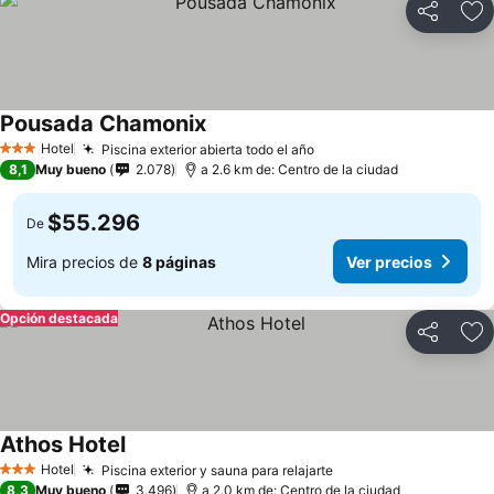
Compartir
Ag
Pousada Chamonix
Hotel
Piscina exterior abierta todo el año
3 Estrellas
8,1
Muy bueno
2.078
a 2.6 km de: Centro de la ciudad
$55.296
De
Mira precios de
8 páginas
Ver precios
Opción destacada
Compartir
Ag
Athos Hotel
Hotel
Piscina exterior y sauna para relajarte
3 Estrellas
8,3
Muy bueno
3.496
a 2.0 km de: Centro de la ciudad