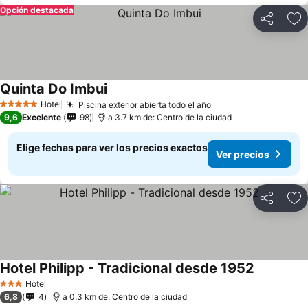
Opción destacada
Compartir
Ag
Quinta Do Imbui
Hotel
Piscina exterior abierta todo el año
5 Estrellas
9,6
Excelente
98
a 3.7 km de: Centro de la ciudad
Elige fechas para ver los precios exactos
Ver precios
Compartir
Ag
Hotel Philipp - Tradicional desde 1952
Hotel
3 Estrellas
6,8
4
a 0.3 km de: Centro de la ciudad