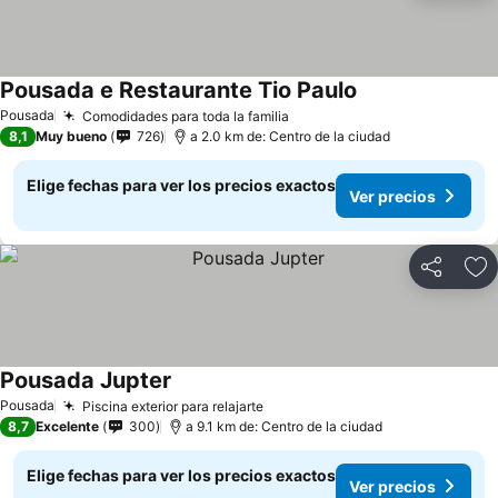
Pousada e Restaurante Tio Paulo
Pousada
Comodidades para toda la familia
8,1
Muy bueno
726
a 2.0 km de: Centro de la ciudad
Elige fechas para ver los precios exactos
Ver precios
Compartir
Ag
Pousada Jupter
Pousada
Piscina exterior para relajarte
8,7
Excelente
300
a 9.1 km de: Centro de la ciudad
Elige fechas para ver los precios exactos
Ver precios