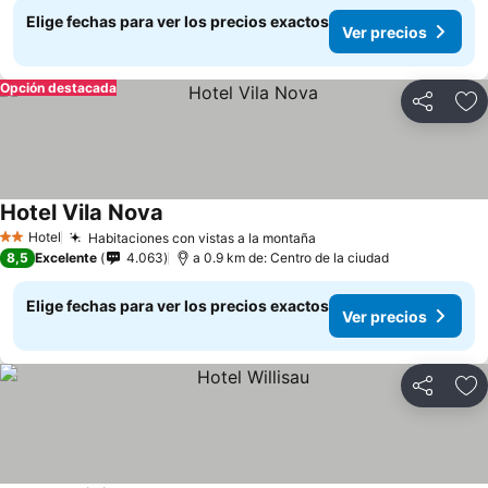
Elige fechas para ver los precios exactos
Ver precios
Opción destacada
Compartir
Ag
Hotel Vila Nova
Hotel
Habitaciones con vistas a la montaña
2 Estrellas
8,5
Excelente
4.063
a 0.9 km de: Centro de la ciudad
Elige fechas para ver los precios exactos
Ver precios
Compartir
Ag