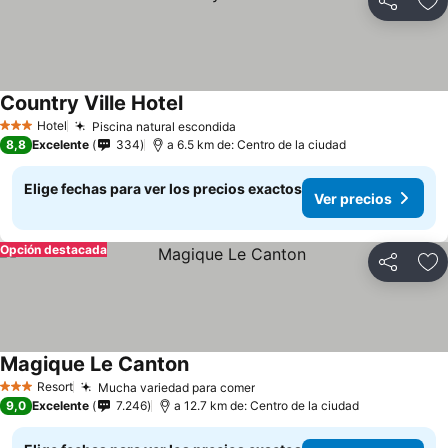
Compartir
Ag
Country Ville Hotel
Hotel
Piscina natural escondida
3 Estrellas
8,8
Excelente
334
a 6.5 km de: Centro de la ciudad
Elige fechas para ver los precios exactos
Ver precios
Opción destacada
Compartir
Ag
Magique Le Canton
Resort
Mucha variedad para comer
3 Estrellas
9,0
Excelente
7.246
a 12.7 km de: Centro de la ciudad