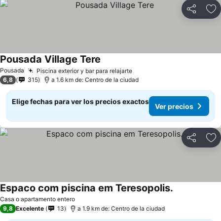
Compartir
Ag
Pousada Village Tere
Pousada
Piscina exterior y bar para relajarte
6,8
315
a 1.6 km de: Centro de la ciudad
Elige fechas para ver los precios exactos
Ver precios
Compartir
Ag
Espaco com piscina em Teresopolis.
Casa o apartamento entero
9,8
Excelente
13
a 1.9 km de: Centro de la ciudad