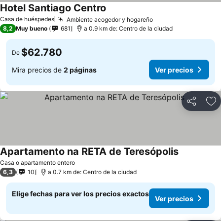
Hotel Santiago Centro
Casa de huéspedes
Ambiente acogedor y hogareño
8,2
Muy bueno
681
a 0.9 km de: Centro de la ciudad
$62.780
De
Mira precios de
2 páginas
Ver precios
Compartir
Ag
Apartamento na RETA de Teresópolis
Casa o apartamento entero
6,3
10
a 0.7 km de: Centro de la ciudad
Elige fechas para ver los precios exactos
Ver precios