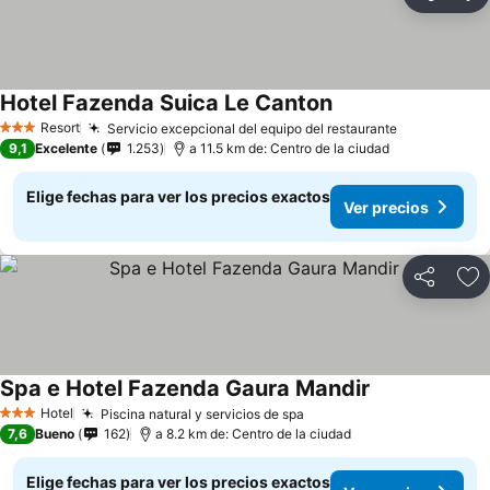
Compartir
Ag
Hotel Fazenda Suica Le Canton
Resort
Servicio excepcional del equipo del restaurante
3 Estrellas
9,1
Excelente
1.253
a 11.5 km de: Centro de la ciudad
Elige fechas para ver los precios exactos
Ver precios
Compartir
Ag
Spa e Hotel Fazenda Gaura Mandir
Hotel
Piscina natural y servicios de spa
3 Estrellas
7,6
Bueno
162
a 8.2 km de: Centro de la ciudad
Elige fechas para ver los precios exactos