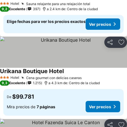
Hotel
Sauna relajante para una relajación total
3 Estrellas
9,2
Excelente
397
a 2.4 km de: Centro de la ciudad
Elige fechas para ver los precios exactos
Ver precios
Compartir
Ag
Urikana Boutique Hotel
Hotel
Cena gourmet con delicias caseras
3 Estrellas
9,3
Excelente
1.215
a 4.3 km de: Centro de la ciudad
$99.781
De
Mira precios de
7 páginas
Ver precios