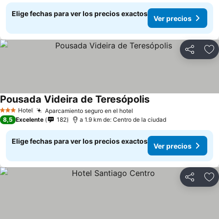
Elige fechas para ver los precios exactos
Ver precios
Compartir
Ag
Pousada Videira de Teresópolis
Hotel
Aparcamiento seguro en el hotel
3 Estrellas
8,5
Excelente
182
a 1.9 km de: Centro de la ciudad
Elige fechas para ver los precios exactos
Ver precios
Compartir
Ag