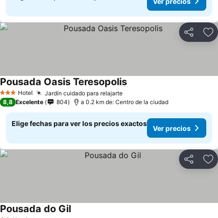
Ver precios
Compartir
Ag
Pousada Oasis Teresopolis
Hotel
Jardín cuidado para relajarte
3 Estrellas
8,8
Excelente
804
a 0.2 km de: Centro de la ciudad
Elige fechas para ver los precios exactos
Ver precios
Compartir
Ag
Pousada do Gil