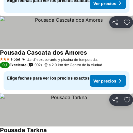
Elige fechas para ver los precios exactos
Ver precios
Compartir
Ag
Pousada Cascata dos Amores
Hotel
Jardín exuberante y piscina de temporada.
3 Estrellas
9,1
Excelente
992
a 2.0 km de: Centro de la ciudad
Elige fechas para ver los precios exactos
Ver precios
Compartir
Ag
Pousada Tarkna