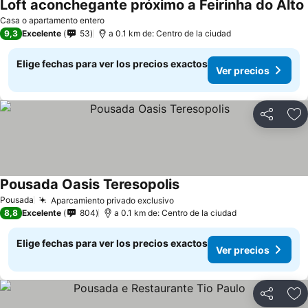
Loft aconchegante próximo a Feirinha do Alto
Casa o apartamento entero
9,3
Excelente
53
a 0.1 km de: Centro de la ciudad
Elige fechas para ver los precios exactos
Ver precios
Compartir
Ag
Pousada Oasis Teresopolis
Pousada
Aparcamiento privado exclusivo
8,8
Excelente
804
a 0.1 km de: Centro de la ciudad
Elige fechas para ver los precios exactos
Ver precios
Compartir
Ag