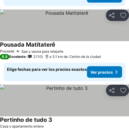
Compartir
Ag
Pousada Matitaterê
Pousada
Spa y sauna para relajarte
8,8
Excelente
2.110
a 3.1 km de: Centro de la ciudad
Elige fechas para ver los precios exactos
Ver precios
Compartir
Ag
Pertinho de tudo 3
Casa o apartamento entero