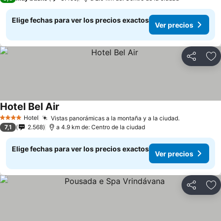
Elige fechas para ver los precios exactos
Ver precios
Compartir
Ag
Hotel Bel Air
Hotel
Vistas panorámicas a la montaña y a la ciudad.
4 Estrellas
7,1
2.568
a 4.9 km de: Centro de la ciudad
Elige fechas para ver los precios exactos
Ver precios
Compartir
Ag