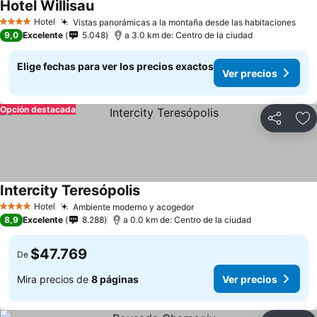
Hotel Willisau
Hotel
Vistas panorámicas a la montaña desde las habitaciones
4 Estrellas
9,0
Excelente
5.048
a 3.0 km de: Centro de la ciudad
Elige fechas para ver los precios exactos
Ver precios
Opción destacada
Compartir
Ag
Intercity Teresópolis
Hotel
Ambiente moderno y acogedor
4 Estrellas
8,9
Excelente
8.288
a 0.0 km de: Centro de la ciudad
$47.769
De
Mira precios de
8 páginas
Ver precios