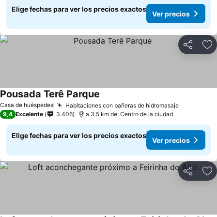
Elige fechas para ver los precios exactos
Ver precios
Compartir
Ag
Pousada Terê Parque
Casa de huéspedes
Habitaciones con bañeras de hidromasaje
9,4
Excelente
3.406
a 3.5 km de: Centro de la ciudad
Elige fechas para ver los precios exactos
Ver precios
Compartir
Ag