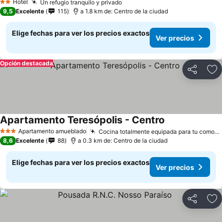
Hotel
Un refugio tranquilo y privado
2 Estrellas
9,5
Excelente
115
a 1.8 km de: Centro de la ciudad
Elige fechas para ver los precios exactos
Ver precios
Opción destacada
Compartir
Ag
Apartamento Teresópolis - Centro
Apartamento amueblado
Cocina totalmente equipada para tu comodidad
3 Estrellas
8,6
Excelente
88
a 0.3 km de: Centro de la ciudad
Elige fechas para ver los precios exactos
Ver precios
Compartir
Ag