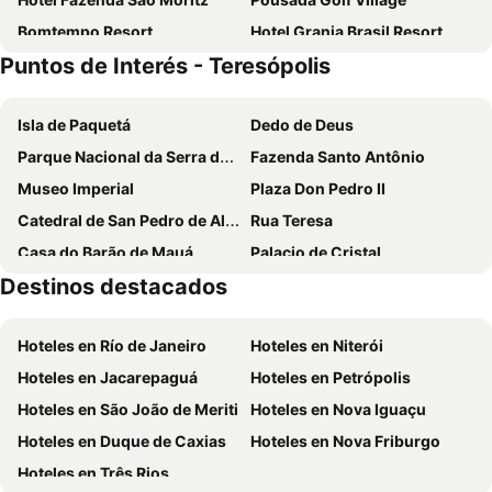
Bomtempo Resort
Hotel Granja Brasil Resort
Puntos de Interés - Teresópolis
Hotel Bel Air
Villa Itaipava Resort & Conventions
Isla de Paquetá
Dedo de Deus
Parque Nacional da Serra dos Órgãos
Fazenda Santo Antônio
Museo Imperial
Plaza Don Pedro II
Catedral de San Pedro de Alcántara
Rua Teresa
Casa do Barão de Mauá
Palacio de Cristal
Destinos destacados
Circuito Sabor Mury
Praça 14-Bis
Hoteles en Río de Janeiro
Hoteles en Niterói
Hoteles en Jacarepaguá
Hoteles en Petrópolis
Hoteles en São João de Meriti
Hoteles en Nova Iguaçu
Hoteles en Duque de Caxias
Hoteles en Nova Friburgo
Hoteles en Três Rios