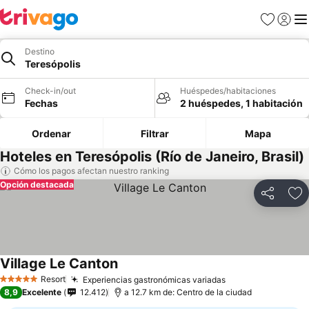
Favoritos
Iniciar 
Me
Destino
Teresópolis
Check-in/out
Huéspedes/habitaciones
Fechas
2 huéspedes, 1 habitación
Ordenar
Filtrar
Mapa
Hoteles en Teresópolis (Río de Janeiro, Brasil)
Cómo los pagos afectan nuestro ranking
Opción destacada
Compartir
Ag
Village Le Canton
Resort
Experiencias gastronómicas variadas
5 Estrellas
8,9
Excelente
12.412
a 12.7 km de: Centro de la ciudad