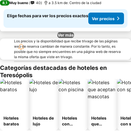
8,1
Muy bueno
40
a 3.5 km de: Centro de la ciudad
Elige fechas para ver los precios exactos
Ver precios
Ver más
Los precios y la disponibilidad que recibe trivago de las páginas
web de reserva cambian de manera constante. Por lo tanto, es
posible que no siempre encuentres en una página web de reserva
la misma oferta que viste en trivago.
Categorías destacadas de hoteles en
Teresópolis
Hoteles
Hoteles de
Hoteles
Hoteles
Hote
baratos
lujo
con
que
con 
piscina
aceptan