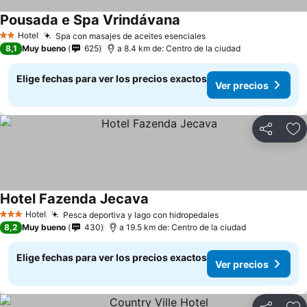
Pousada e Spa Vrindávana
Hotel
Spa con masajes de aceites esenciales
2 Estrellas
8,1
Muy bueno
625
a 8.4 km de: Centro de la ciudad
Elige fechas para ver los precios exactos
Ver precios
Compartir
Ag
Hotel Fazenda Jecava
Hotel
Pesca deportiva y lago con hidropedales
3 Estrellas
8,2
Muy bueno
430
a 19.5 km de: Centro de la ciudad
Elige fechas para ver los precios exactos
Ver precios