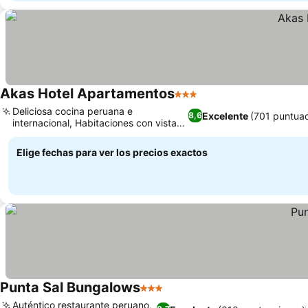
Akas Hotel Apartamentos
3 Estrellas
Ver precios
Deliciosa cocina peruana e
Excelente
(701 puntuac
8,6
internacional, Habitaciones con vistas
Ver precios
al mar y balcón
Elige fechas para ver los precios exactos
Punta Sal Bungalows
3 Estrellas
Ver precios
Auténtico restaurante peruano,