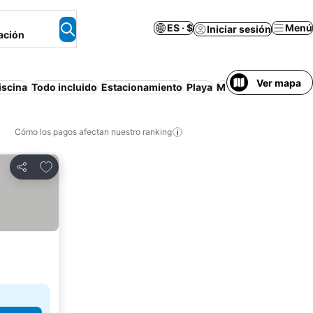
ES · $
Menú
Iniciar sesión
ación
Ver mapa
iscina
Todo incluido
Estacionamiento
Playa
Media pensión
Apa
Cómo los pagos afectan nuestro ranking
Agregar a favoritos
Compartir