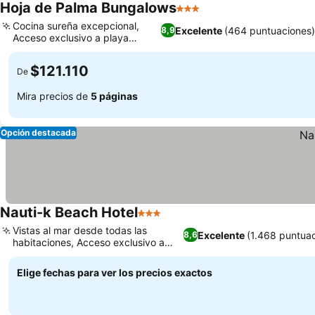
Hoja de Palma Bungalows
3 Estrellas
Ver precios
Cocina sureña excepcional,
Excelente
(464 puntuaciones)
8,9
Acceso exclusivo a playa
Ver precios
privada
$121.110
De
Mira precios de
5 páginas
Opción destacada
Nauti-k Beach Hotel
3 Estrellas
Ver precios
Vistas al mar desde todas las
Excelente
(1.468 puntua
8,6
habitaciones, Acceso exclusivo a
Ver precios
playa privada
Elige fechas para ver los precios exactos