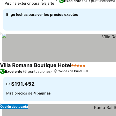
Excelente
(310 puntuaciones)
8,7
Piscina exterior para relajarte
Ver precios
Elige fechas para ver los precios exactos
Villa Romana Boutique Hotel
5 Estrellas
Ver precios
Excelente
(6 puntuaciones)
9,7
Canoas de Punta Sal
$191.452
De
Mira precios de
4 páginas
Opción destacada