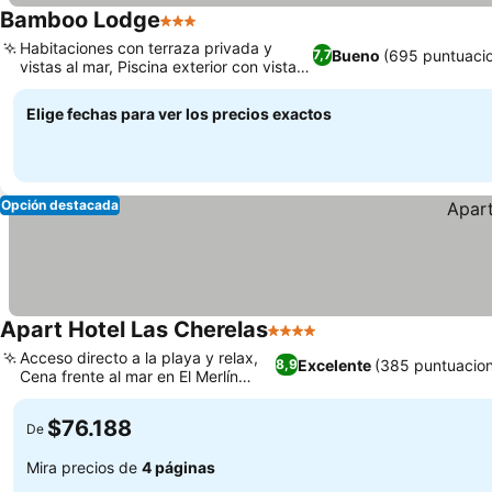
Bamboo Lodge
3 Estrellas
Ver precios
Habitaciones con terraza privada y
Bueno
(695 puntuaci
7,7
vistas al mar, Piscina exterior con vistas
Ver precios
al mar
Elige fechas para ver los precios exactos
Opción destacada
Apart Hotel Las Cherelas
4 Estrellas
Ver precios
Acceso directo a la playa y relax,
Excelente
(385 puntuacio
8,9
Cena frente al mar en El Merlín
Ver precios
Negro
$76.188
De
Mira precios de
4 páginas