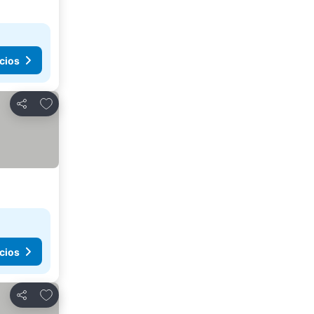
cios
Agregar a favoritos
Compartir
cios
Agregar a favoritos
Compartir