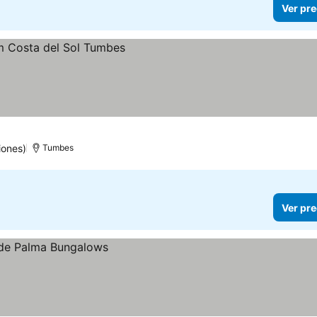
Ver pre
s
iones)
Tumbes
Ver pre