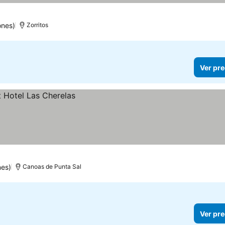
ones)
Zorritos
Ver pre
nes)
Canoas de Punta Sal
Ver pre