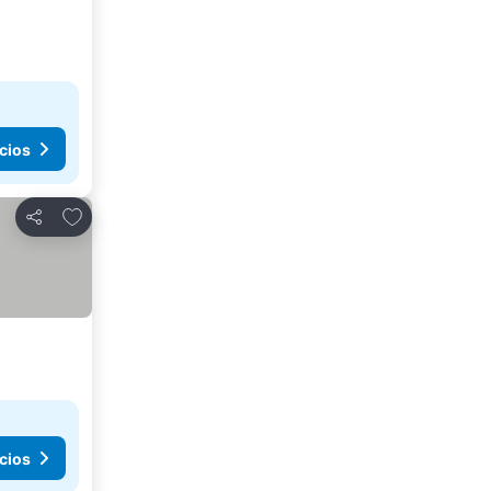
cios
Agregar a favoritos
Compartir
cios