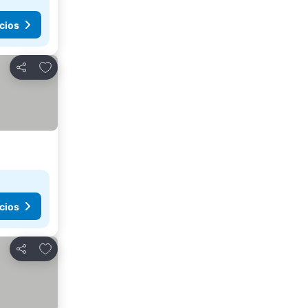
cios
Agregar a favoritos
Compartir
cios
Agregar a favoritos
Compartir