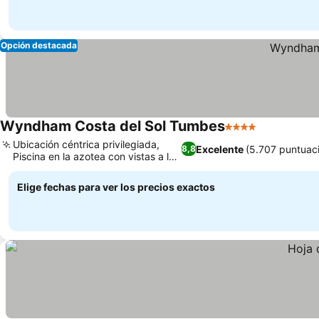
Opción destacada
Wyndham Costa del Sol Tumbes
4 Estrellas
Ver precio
Ubicación céntrica privilegiada,
Excelente
(5.707 puntuac
8,8
Piscina en la azotea con vistas a la
Ver precios
ciudad
Elige fechas para ver los precios exactos