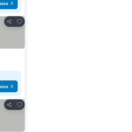
cios
Agregar a favoritos
Compartir
cios
Agregar a favoritos
Compartir