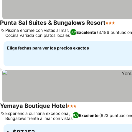
Punta Sal Suites & Bungalows Resort
3 Estrellas
Ver pr
Piscina enorme con vistas al mar,
Excelente
(3.186 puntuacion
9,2
Cocina variada con platos locales
Ver precios
Elige fechas para ver los precios exactos
Yemaya Boutique Hotel
3 Estrellas
Ver precios
Experiencia culinaria excepcional,
Excelente
(823 puntuacion
9,2
Bungalows frente al mar con vistas
Ver precios