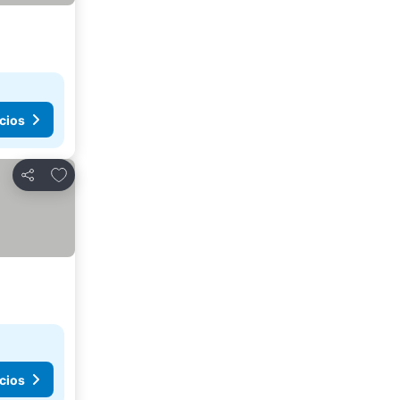
cios
Agregar a favoritos
Compartir
cios