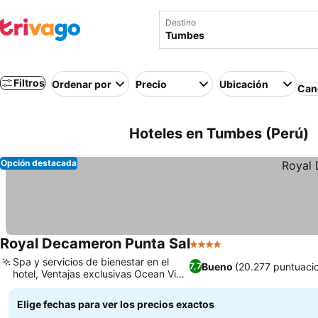
Destino
Filtros
Ordenar por
Precio
Ubicación
Canc
Hoteles en Tumbes (Perú)
Opción destacada
Royal Decameron Punta Sal
4 Estrellas
Ver precios
Spa y servicios de bienestar en el
Bueno
(20.277 puntuaci
7,7
hotel, Ventajas exclusivas Ocean View
Ver precios
Plus
Elige fechas para ver los precios exactos