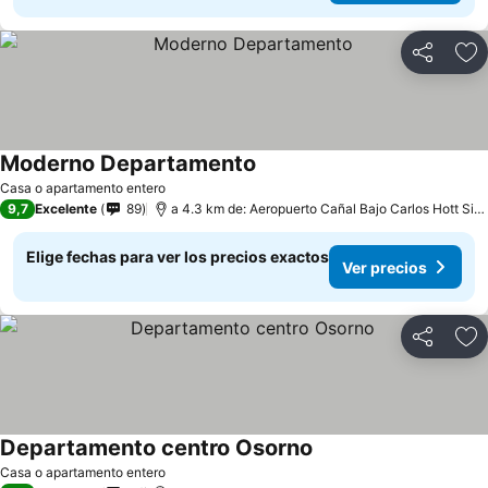
Compartir
Ag
Moderno Departamento
Casa o apartamento entero
9,7
Excelente
89
a 4.3 km de: Aeropuerto Cañal Bajo Carlos Hott Siebert
Elige fechas para ver los precios exactos
Ver precios
Compartir
Ag
Departamento centro Osorno
Casa o apartamento entero