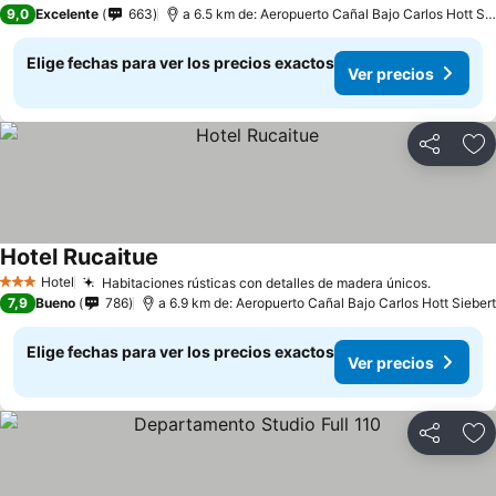
3 Estrellas
9,0
Excelente
663
a 6.5 km de: Aeropuerto Cañal Bajo Carlos Hott Siebert
Elige fechas para ver los precios exactos
Ver precios
Compartir
Ag
Hotel Rucaitue
Hotel
Habitaciones rústicas con detalles de madera únicos.
3 Estrellas
7,9
Bueno
786
a 6.9 km de: Aeropuerto Cañal Bajo Carlos Hott Siebert
Elige fechas para ver los precios exactos
Ver precios
Compartir
Ag