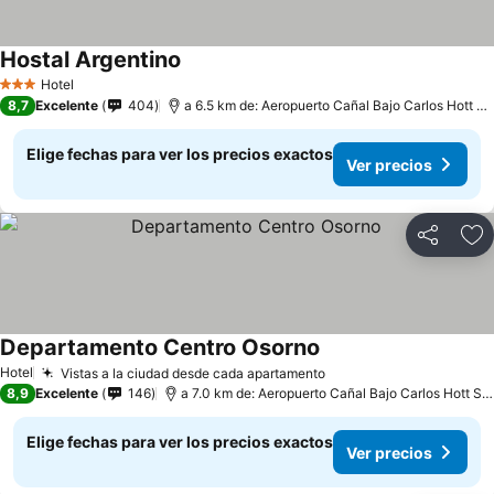
Hostal Argentino
Hotel
3 Estrellas
8,7
Excelente
404
a 6.5 km de: Aeropuerto Cañal Bajo Carlos Hott Siebert
Elige fechas para ver los precios exactos
Ver precios
Compartir
Ag
Departamento Centro Osorno
Hotel
Vistas a la ciudad desde cada apartamento
8,9
Excelente
146
a 7.0 km de: Aeropuerto Cañal Bajo Carlos Hott Siebert
Elige fechas para ver los precios exactos
Ver precios