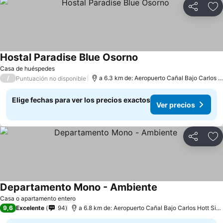
Compartir
Ag
Hostal Paradise Blue Osorno
Casa de huéspedes
/
a 6.3 km de: Aeropuerto Cañal Bajo Carlos Hott Siebert
Puntuación no disponible
Elige fechas para ver los precios exactos
Ver precios
Compartir
Ag
Departamento Mono - Ambiente
Casa o apartamento entero
9,6
Excelente
94
a 6.8 km de: Aeropuerto Cañal Bajo Carlos Hott Siebert