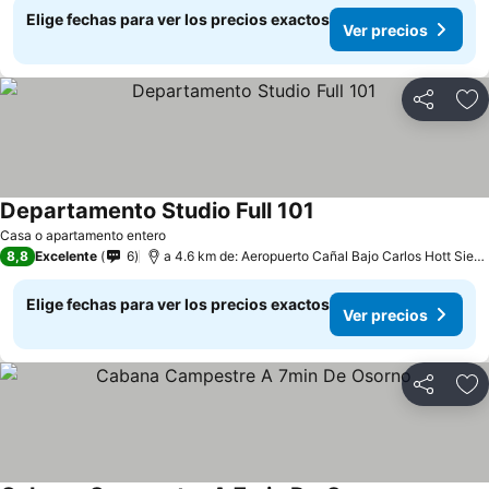
Elige fechas para ver los precios exactos
Ver precios
Compartir
Ag
Departamento Studio Full 101
Casa o apartamento entero
8,8
Excelente
6
a 4.6 km de: Aeropuerto Cañal Bajo Carlos Hott Siebert
Elige fechas para ver los precios exactos
Ver precios
Compartir
Ag