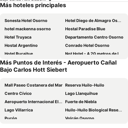
Más hoteles principales
Sonesta Hotel Osorno
Hotel Diego de Almagro Osorno
hotel mackenna osorno
Hostal Paradise Blue
Hotel Truyaca
Departamento Centro Osorno
Hostal Argentino
Conrado Hotel Osorno
Hotel Rucaitue
Not Hotel - A 20 metros de la plaza
Más Puntos de Interés - Aeropuerto Cañal
NW Hotel Nomada
Sky Plaza Hotel
Bajo Carlos Hott Siebert
ihotel - A pasos de Cenco Mall
Mall Paseo Costanera del Mar
Reserva Huilo-Huilo
Centro Cívico
Lago Llanquihue
Aeropuerto Internacional El Tepual
Fuerte de Niebla
Lago Villarrica
Huilo-Huilo Biological Reserve
Pucón
Volcán Osorno
Hornopirén
Lago Llanquihue