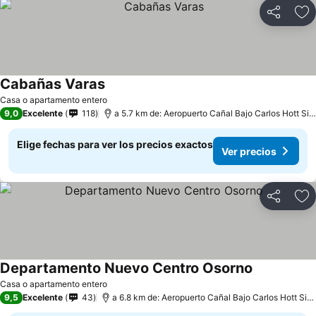
Compartir
Ag
Cabañas Varas
Casa o apartamento entero
9,0
Excelente
118
a 5.7 km de: Aeropuerto Cañal Bajo Carlos Hott Siebert
Elige fechas para ver los precios exactos
Ver precios
Compartir
Ag
Departamento Nuevo Centro Osorno
Casa o apartamento entero
9,5
Excelente
43
a 6.8 km de: Aeropuerto Cañal Bajo Carlos Hott Siebert