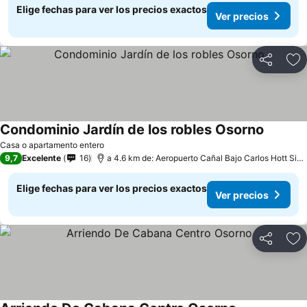
Elige fechas para ver los precios exactos
Ver precios
Compartir
Ag
Condominio Jardín de los robles Osorno
Casa o apartamento entero
9,7
Excelente
16
a 4.6 km de: Aeropuerto Cañal Bajo Carlos Hott Siebert
Elige fechas para ver los precios exactos
Ver precios
Compartir
Ag