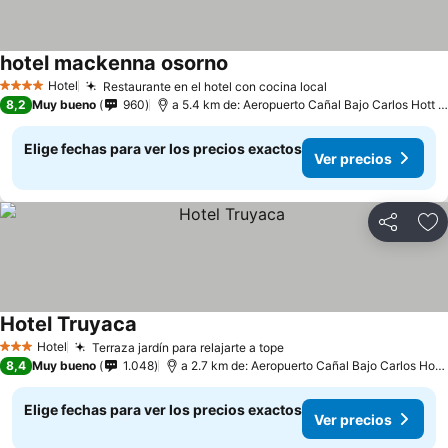
hotel mackenna osorno
Hotel
Restaurante en el hotel con cocina local
4 Estrellas
8,2
Muy bueno
960
a 5.4 km de: Aeropuerto Cañal Bajo Carlos Hott Siebert
Elige fechas para ver los precios exactos
Ver precios
Compartir
Ag
Hotel Truyaca
Hotel
Terraza jardín para relajarte a tope
3 Estrellas
8,4
Muy bueno
1.048
a 2.7 km de: Aeropuerto Cañal Bajo Carlos Hott Siebert
Elige fechas para ver los precios exactos
Ver precios