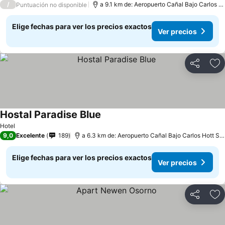
/
a 9.1 km de: Aeropuerto Cañal Bajo Carlos Hott Siebert
Puntuación no disponible
Elige fechas para ver los precios exactos
Ver precios
Compartir
Ag
Hostal Paradise Blue
Hotel
9,0
Excelente
189
a 6.3 km de: Aeropuerto Cañal Bajo Carlos Hott Siebert
Elige fechas para ver los precios exactos
Ver precios
Compartir
Ag