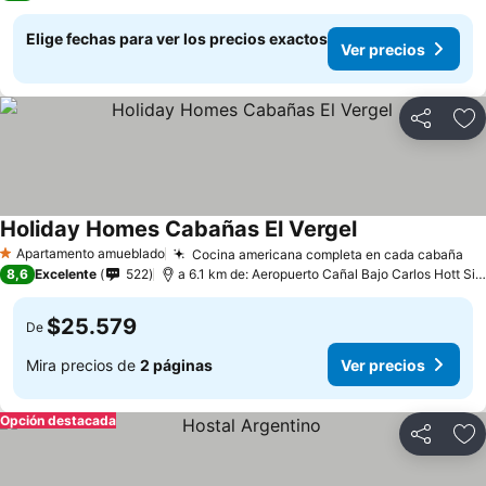
Elige fechas para ver los precios exactos
Ver precios
Compartir
Ag
Holiday Homes Cabañas El Vergel
Apartamento amueblado
Cocina americana completa en cada cabaña
1 Estrellas
8,6
Excelente
522
a 6.1 km de: Aeropuerto Cañal Bajo Carlos Hott Siebert
$25.579
De
Mira precios de
2 páginas
Ver precios
Opción destacada
Compartir
Ag