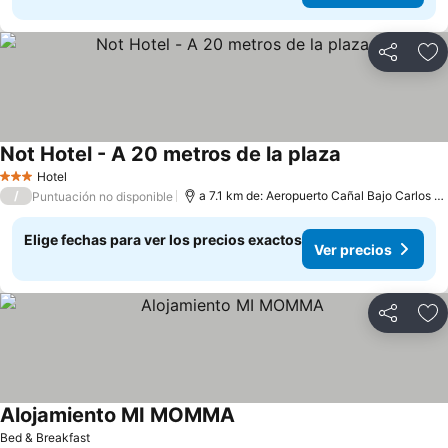
Compartir
Ag
Not Hotel - A 20 metros de la plaza
Hotel
3 Estrellas
/
a 7.1 km de: Aeropuerto Cañal Bajo Carlos Hott Siebert
Puntuación no disponible
Elige fechas para ver los precios exactos
Ver precios
Compartir
Ag
Alojamiento MI MOMMA
Bed & Breakfast