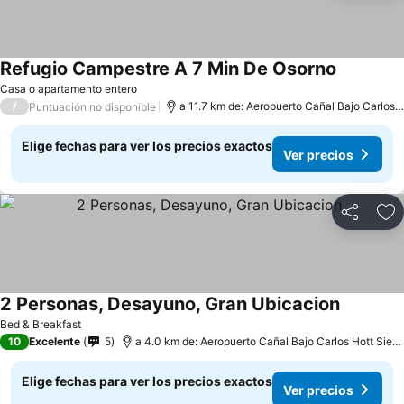
Refugio Campestre A 7 Min De Osorno
Casa o apartamento entero
/
a 11.7 km de: Aeropuerto Cañal Bajo Carlos Hott Siebert
Puntuación no disponible
Elige fechas para ver los precios exactos
Ver precios
Compartir
Ag
2 Personas, Desayuno, Gran Ubicacion
Bed & Breakfast
10
Excelente
5
a 4.0 km de: Aeropuerto Cañal Bajo Carlos Hott Siebert
Elige fechas para ver los precios exactos
Ver precios