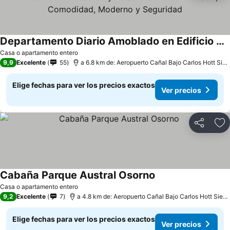
Departamento Diario Amoblado en Edificio Pleno Centro de Osorno Full Eléctrico y Estacionamiento Techado, Comodidad, Moderno y Seguridad
Casa o apartamento entero
9,9
Excelente
55
a 6.8 km de: Aeropuerto Cañal Bajo Carlos Hott Siebert
Elige fechas para ver los precios exactos
Ver precios
Compartir
Ag
Cabaña Parque Austral Osorno
Casa o apartamento entero
9,2
Excelente
7
a 4.8 km de: Aeropuerto Cañal Bajo Carlos Hott Siebert
Elige fechas para ver los precios exactos
Ver precios