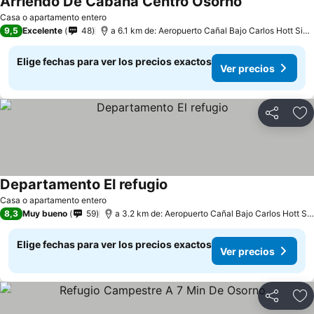
Arriendo De Cabana Centro Osorno
Casa o apartamento entero
9,5
Excelente
48
a 6.1 km de: Aeropuerto Cañal Bajo Carlos Hott Siebert
Elige fechas para ver los precios exactos
Ver precios
Compartir
Ag
Departamento El refugio
Casa o apartamento entero
8,3
Muy bueno
59
a 3.2 km de: Aeropuerto Cañal Bajo Carlos Hott Siebert
Elige fechas para ver los precios exactos
Ver precios
Compartir
Ag