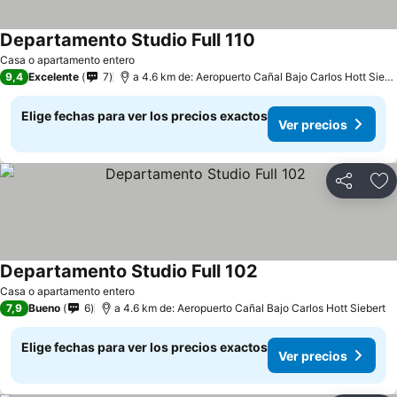
Departamento Studio Full 110
Casa o apartamento entero
9,4
Excelente
7
a 4.6 km de: Aeropuerto Cañal Bajo Carlos Hott Siebert
Elige fechas para ver los precios exactos
Ver precios
Compartir
Ag
Departamento Studio Full 102
Casa o apartamento entero
7,9
Bueno
6
a 4.6 km de: Aeropuerto Cañal Bajo Carlos Hott Siebert
Elige fechas para ver los precios exactos
Ver precios