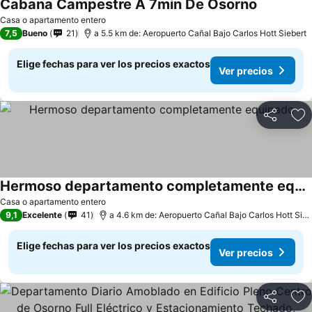
Cabana Campestre A 7min De Osorno
Casa o apartamento entero
7,5
Bueno
21
a 5.5 km de: Aeropuerto Cañal Bajo Carlos Hott Siebert
Elige fechas para ver los precios exactos
Ver precios
Compartir
Ag
Hermoso departamento completamente equipado
Casa o apartamento entero
9,1
Excelente
41
a 4.6 km de: Aeropuerto Cañal Bajo Carlos Hott Siebert
Elige fechas para ver los precios exactos
Ver precios
Compartir
Ag