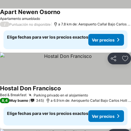
Apart Newen Osorno
Apartamento amueblado
/
a 7.8 km de: Aeropuerto Cañal Bajo Carlos Hott Siebert
Puntuación no disponible
Elige fechas para ver los precios exactos
Ver precios
Compartir
Ag
Hostal Don Francisco
Bed & Breakfast
Parking privado en el alojamiento
8,4
Muy bueno
345
a 6.9 km de: Aeropuerto Cañal Bajo Carlos Hott Siebert
Elige fechas para ver los precios exactos
Ver precios