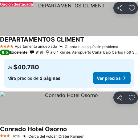
Opción destacada
Compartir
Ag
DEPARTAMENTOS CLIMENT
Apartamento amueblado
Guarda tus esquís sin problema
4 Estrellas
8,5
Excelente
919
a 6.4 km de: Aeropuerto Cañal Bajo Carlos Hott Siebert
$40.780
De
Mira precios de
2 páginas
Ver precios
Compartir
Ag
Conrado Hotel Osorno
Hotel
Cerca del volcán Cráter Raihuén