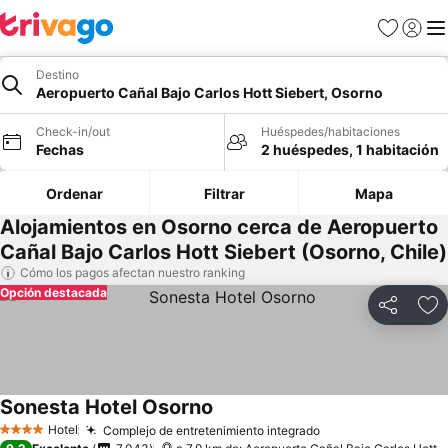
Favoritos
Iniciar 
Me
Destino
Aeropuerto Cañal Bajo Carlos Hott Siebert, Osorno
Check-in/out
Huéspedes/habitaciones
Fechas
2 huéspedes, 1 habitación
Ordenar
Filtrar
Mapa
Alojamientos en Osorno cerca de Aeropuerto
Cañal Bajo Carlos Hott Siebert (Osorno, Chile)
Cómo los pagos afectan nuestro ranking
Opción destacada
Compartir
Ag
Sonesta Hotel Osorno
Hotel
Complejo de entretenimiento integrado
4 Estrellas