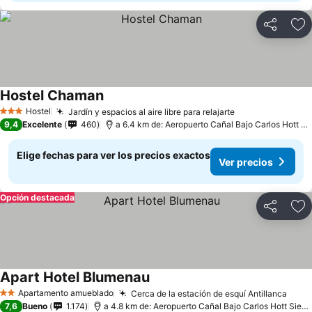
Compartir
Ag
Hostel Chaman
Hostel
Jardín y espacios al aire libre para relajarte
3 Estrellas
9,4
Excelente
460
a 6.4 km de: Aeropuerto Cañal Bajo Carlos Hott Siebert
Elige fechas para ver los precios exactos
Ver precios
Opción destacada
Compartir
Ag
Apart Hotel Blumenau
Apartamento amueblado
Cerca de la estación de esquí Antillanca
2 Estrellas
7,6
Bueno
1.174
a 4.8 km de: Aeropuerto Cañal Bajo Carlos Hott Siebert