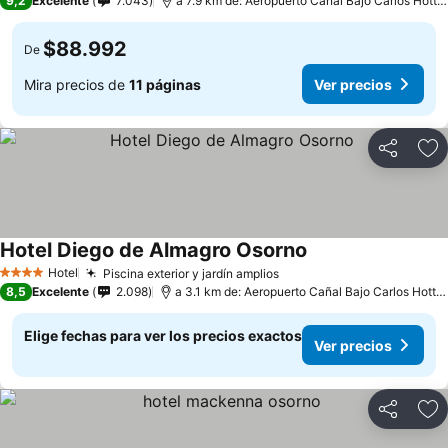
9,2
Excelente
7.043
a 7.9 km de: Aeropuerto Cañal Bajo Carlos Hott Siebert
$88.992
De
Mira precios de
11 páginas
Ver precios
Compartir
Ag
Hotel Diego de Almagro Osorno
Hotel
Piscina exterior y jardín amplios
4 Estrellas
8,5
Excelente
2.098
a 3.1 km de: Aeropuerto Cañal Bajo Carlos Hott Siebert
Elige fechas para ver los precios exactos
Ver precios
Compartir
Ag