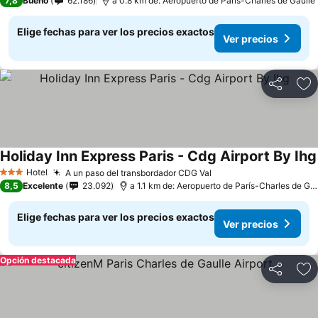
7,8
Bueno
62.186
a 0.8 km de: Aeropuerto de París-Charles de Gaulle
Elige fechas para ver los precios exactos
Ver precios
Compartir
Ag
Holiday Inn Express Paris - Cdg Airport By Ihg
Hotel
A un paso del transbordador CDG Val
3 Estrellas
8,5
Excelente
23.092
a 1.1 km de: Aeropuerto de París-Charles de Gaulle
Elige fechas para ver los precios exactos
Ver precios
Opción destacada
Compartir
Ag