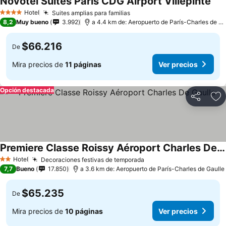
Novotel Suites Paris CDG Airport Villepinte
Hotel
Suites amplias para familias
4 Estrellas
8,2
Muy bueno
3.992
a 4.4 km de: Aeropuerto de París-Charles de Gaulle
$66.216
De
Mira precios de
11 páginas
Ver precios
Opción destacada
Compartir
Ag
Premiere Classe Roissy Aéroport Charles De Gaulle
Hotel
Decoraciones festivas de temporada
2 Estrellas
7,7
Bueno
17.850
a 3.6 km de: Aeropuerto de París-Charles de Gaulle
$65.235
De
Mira precios de
10 páginas
Ver precios