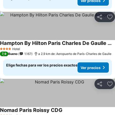
Ver precios
Compartir
Ag
Hampton By Hilton Paris Charles De Gaulle Airport
Hotel
4 Estrellas
7,9
Bueno
1.167
a 2.9 km de: Aeropuerto de París-Charles de Gaulle
Elige fechas para ver los precios exactos
Ver precios
Compartir
Ag
Nomad Paris Roissy CDG