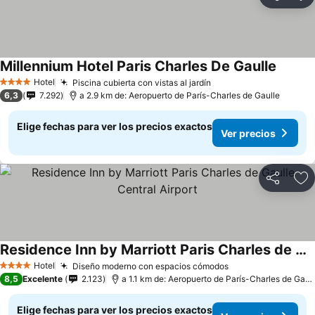
Compartir
Ag
Millennium Hotel Paris Charles De Gaulle
Hotel
Piscina cubierta con vistas al jardín
4 Estrellas
6,3
7.292
a 2.9 km de: Aeropuerto de París-Charles de Gaulle
Elige fechas para ver los precios exactos
Ver precios
Compartir
Ag
Residence Inn by Marriott Paris Charles de Gaulle Central Airport
Hotel
Diseño moderno con espacios cómodos
4 Estrellas
8,5
Excelente
2.123
a 1.1 km de: Aeropuerto de París-Charles de Gaulle
Elige fechas para ver los precios exactos