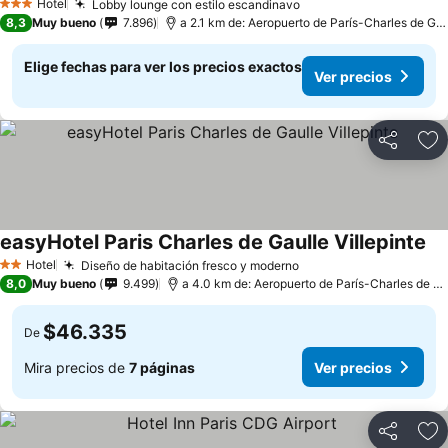
Hotel
Lobby lounge con estilo escandinavo
3 Estrellas
8,3
Muy bueno
7.896
a 2.1 km de: Aeropuerto de París-Charles de Gaulle
Elige fechas para ver los precios exactos
Ver precios
Compartir
Ag
easyHotel Paris Charles de Gaulle Villepinte
Hotel
Diseño de habitación fresco y moderno
2 Estrellas
8,0
Muy bueno
9.499
a 4.0 km de: Aeropuerto de París-Charles de Gaulle
$46.335
De
Mira precios de
7 páginas
Ver precios
Compartir
Ag