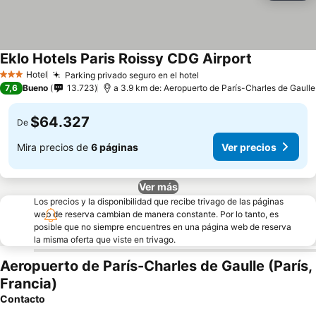
Eklo Hotels Paris Roissy CDG Airport
Hotel
Parking privado seguro en el hotel
3 Estrellas
7,6
Bueno
13.723
a 3.9 km de: Aeropuerto de París-Charles de Gaulle
$64.327
De
Mira precios de
6 páginas
Ver precios
Ver más
Los precios y la disponibilidad que recibe trivago de las páginas
web de reserva cambian de manera constante. Por lo tanto, es
posible que no siempre encuentres en una página web de reserva
la misma oferta que viste en trivago.
Aeropuerto de París-Charles de Gaulle (París,
Francia)
Contacto