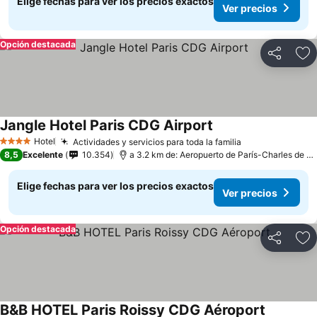
Elige fechas para ver los precios exactos
Ver precios
Opción destacada
Compartir
Ag
Jangle Hotel Paris CDG Airport
Hotel
Actividades y servicios para toda la familia
4 Estrellas
8,5
Excelente
10.354
a 3.2 km de: Aeropuerto de París-Charles de Gaulle
Elige fechas para ver los precios exactos
Ver precios
Opción destacada
Compartir
Ag
B&B HOTEL Paris Roissy CDG Aéroport