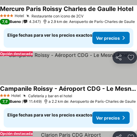
Mercure Paris Roissy Charles de Gaulle Hotel
Hotel
Restaurante con icono de 2CV
4 Estrellas
7,6
Bueno
4.347
a 2.9 km de: Aeropuerto de París-Charles de Gaulle
Elige fechas para ver los precios exactos
Ver precios
Opción destacada
Compartir
Ag
Campanile Roissy - Aéroport CDG - Le Mesnil Amelot
Hotel
Cafetería y bar en el hotel
3 Estrellas
7,7
Bueno
11.449
a 2.2 km de: Aeropuerto de París-Charles de Gaulle
Elige fechas para ver los precios exactos
Ver precios
Opción destacada