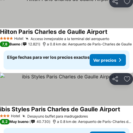
Compartir
Ag
Hilton Paris Charles de Gaulle Airport
Hotel
Acceso inmejorable a la terminal del aeropuerto
4 Estrellas
7,8
Bueno
12.821
a 0.8 km de: Aeropuerto de París-Charles de Gaulle
Elige fechas para ver los precios exactos
Ver precios
Compartir
Ag
ibis Styles Paris Charles de Gaulle Airport
Hotel
Desayuno buffet para madrugadores
3 Estrellas
8,2
Muy bueno
40.730
a 0.8 km de: Aeropuerto de París-Charles de Gaulle