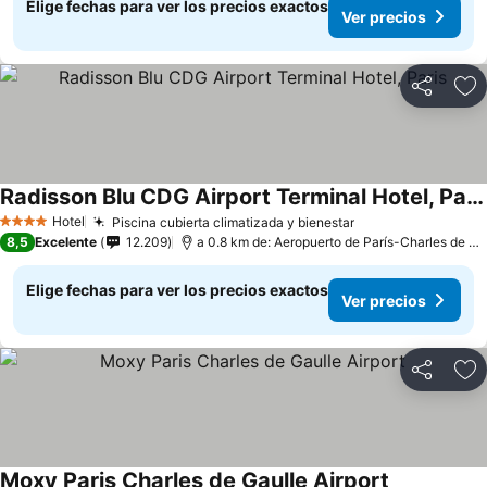
Elige fechas para ver los precios exactos
Ver precios
Compartir
Ag
Radisson Blu CDG Airport Terminal Hotel, Paris
Hotel
Piscina cubierta climatizada y bienestar
4 Estrellas
8,5
Excelente
12.209
a 0.8 km de: Aeropuerto de París-Charles de Gaulle
Elige fechas para ver los precios exactos
Ver precios
Compartir
Ag
Moxy Paris Charles de Gaulle Airport