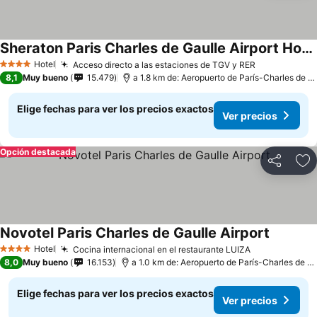
Sheraton Paris Charles de Gaulle Airport Hotel
Hotel
Acceso directo a las estaciones de TGV y RER
4 Estrellas
8,1
Muy bueno
15.479
a 1.8 km de: Aeropuerto de París-Charles de Gaulle
Elige fechas para ver los precios exactos
Ver precios
Opción destacada
Compartir
Ag
Novotel Paris Charles de Gaulle Airport
Hotel
Cocina internacional en el restaurante LUIZA
4 Estrellas
8,0
Muy bueno
16.153
a 1.0 km de: Aeropuerto de París-Charles de Gaulle
Elige fechas para ver los precios exactos
Ver precios