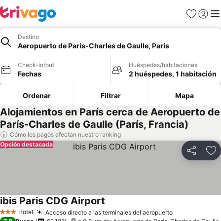
Favoritos
Iniciar 
Me
Destino
Aeropuerto de París-Charles de Gaulle, París
Check-in/out
Huéspedes/habitaciones
Fechas
2 huéspedes, 1 habitación
Ordenar
Filtrar
Mapa
Alojamientos en París cerca de Aeropuerto de
París-Charles de Gaulle (París, Francia)
Cómo los pagos afectan nuestro ranking
Opción destacada
Compartir
Ag
ibis Paris CDG Airport
Hotel
Acceso directo a las terminales del aeropuerto
3 Estrellas