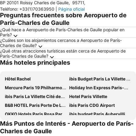
BP 20101 Roissy Charles de Gaulle
,
95711
,
Teléfono
:
+33(1)70363950
|
Página oficial
Preguntas frecuentes sobre Aeropuerto de
París-Charles de Gaulle
¿Qué hace a Aeropuerto de París-Charles de Gaulle popular en
París?
¿Cuáles son los alojamientos cercanos a Aeropuerto de París-
Charles de Gaulle?
¿Qué otras atracciones turísticas están cerca de Aeropuerto de
París-Charles de Gaulle?
Más hoteles principales
Hôtel Rachel
ibis Budget Paris La Villette 19ème
Mercure Paris 19 Philharmonie La Villette
Holiday Inn Express Paris-Canal De La Villette, An Ihg Hotel
ibis Paris La Villette Cité des Sciences 19ème
Hotel Paris Villette
B&B HOTEL Paris Porte De La Villette
ibis Paris CDG Airport
OKKO Hotels Paris Rosa Parks
ibis budget Paris Aubervilliers
Más Puntos de Interés - Aeropuerto de París-
Hilton Paris Charles de Gaulle Airport
Moxy Paris La Villette
Charles de Gaulle
H4 Wyndham Paris Pleyel
Novotel Suites Paris Stade de France