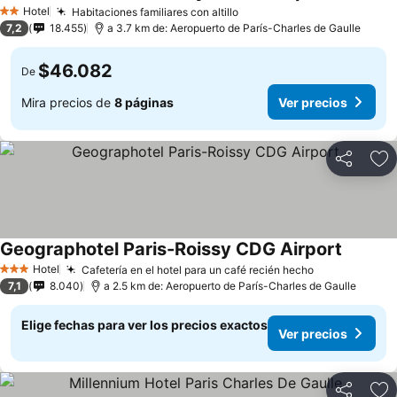
Hotel
Habitaciones familiares con altillo
2 Estrellas
7,2
18.455
a 3.7 km de: Aeropuerto de París-Charles de Gaulle
$46.082
De
Mira precios de
8 páginas
Ver precios
Compartir
Ag
Geographotel Paris-Roissy CDG Airport
Hotel
Cafetería en el hotel para un café recién hecho
3 Estrellas
7,1
8.040
a 2.5 km de: Aeropuerto de París-Charles de Gaulle
Elige fechas para ver los precios exactos
Ver precios