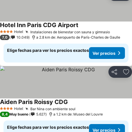
Hotel Inn Paris CDG Airport
Hotel
Instalaciones de bienestar con sauna y gimnasio
4 Estrellas
7,0
10.049
a 2.8 km de: Aeropuerto de París-Charles de Gaulle
Elige fechas para ver los precios exactos
Ver precios
Compartir
Ag
Aiden Paris Roissy CDG
Hotel
Bar Nina con ambiente soul
4 Estrellas
8,4
Muy bueno
5.627
a 1.2 km de: Museo del Louvre
Elige fechas para ver los precios exactos
Ver precios