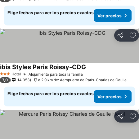
Elige fechas para ver los precios exactos
Ver precios
Compartir
Ag
ibis Styles Paris Roissy-CDG
Hotel
Alojamiento para toda la familia
3 Estrellas
7,0
14.053
a 2.9 km de: Aeropuerto de París-Charles de Gaulle
Elige fechas para ver los precios exactos
Ver precios
Compartir
Ag