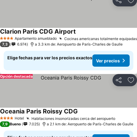
Compartir
Ag
Clarion Paris CDG Airport
Apartamento amueblado
Cocinas americanas totalmente equipadas
4 Estrellas
7,3
6.974
a 3.3 km de: Aeropuerto de París-Charles de Gaulle
Elige fechas para ver los precios exactos
Ver precios
Opción destacada
Compartir
Ag
Oceania Paris Roissy CDG
Hotel
Habitaciones insonorizadas cerca del aeropuerto
4 Estrellas
7,9
Bueno
7.025
a 2.1 km de: Aeropuerto de París-Charles de Gaulle