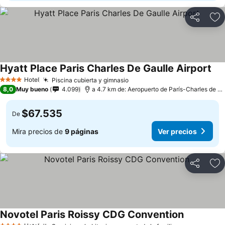
Compartir
Ag
Hyatt Place Paris Charles De Gaulle Airport
Hotel
Piscina cubierta y gimnasio
4 Estrellas
8,0
Muy bueno
4.099
a 4.7 km de: Aeropuerto de París-Charles de Gaulle
$67.535
De
Mira precios de
9 páginas
Ver precios
Compartir
Ag
Novotel Paris Roissy CDG Convention