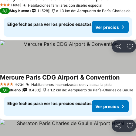
Hotel
Habitaciones familiares con diseño especial
3 Estrellas
8,1
Muy bueno
11.528
a 1.3 km de: Aeropuerto de París-Charles de Gaulle
Elige fechas para ver los precios exactos
Ver precios
Compartir
Ag
Mercure Paris CDG Airport & Convention
Hotel
Habitaciones insonorizadas con vistas a la pista
4 Estrellas
7,8
Bueno
8.433
a 1.2 km de: Aeropuerto de París-Charles de Gaulle
Elige fechas para ver los precios exactos
Ver precios
Compartir
Ag