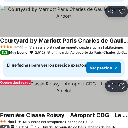
Compartir
Ag
Courtyard by Marriott Paris Charles de Gaulle Central Airport
Hotel
Vistas a la pista del aeropuerto desde algunas habitaciones
4 Estrellas
8,3
Muy bueno
2.512
a 1.1 km de: Aeropuerto de París-Charles de Gaulle
Elige fechas para ver los precios exactos
Ver precios
Opción destacada
Compartir
Ag
Première Classe Roissy - Aéroport CDG - Le Mesnil-Amelot
Hotel
Muy cerca del aeropuerto Charles de Gaulle
2 Estrellas
7,4
13.015
a 2.2 km de: Aeropuerto de París-Charles de Gaulle