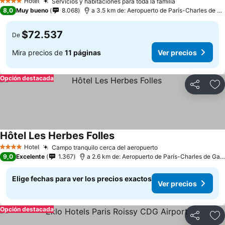
Hotel
Servicios y habitaciones para toda la familia
4 Estrellas
8,0
Muy bueno
8.068
a 3.5 km de: Aeropuerto de París-Charles de Gaulle
$72.537
De
Mira precios de
11 páginas
Ver precios
Opción destacada
Compartir
Ag
Hôtel Les Herbes Folles
Hotel
Campo tranquilo cerca del aeropuerto
4 Estrellas
9,0
Excelente
1.367
a 2.6 km de: Aeropuerto de París-Charles de Gaulle
Elige fechas para ver los precios exactos
Ver precios
Opción destacada
Compartir
Ag