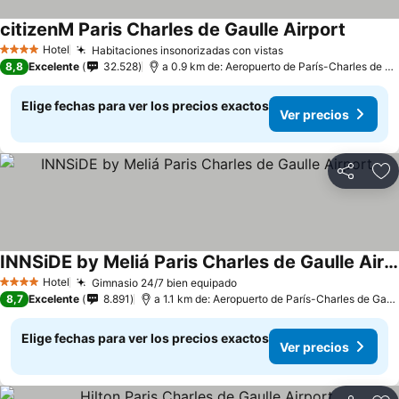
citizenM Paris Charles de Gaulle Airport
Hotel
Habitaciones insonorizadas con vistas
4 Estrellas
8,8
Excelente
32.528
a 0.9 km de: Aeropuerto de París-Charles de Gaulle
Elige fechas para ver los precios exactos
Ver precios
Compartir
Ag
INNSiDE by Meliá Paris Charles de Gaulle Airport
Hotel
Gimnasio 24/7 bien equipado
4 Estrellas
8,7
Excelente
8.891
a 1.1 km de: Aeropuerto de París-Charles de Gaulle
Elige fechas para ver los precios exactos
Ver precios