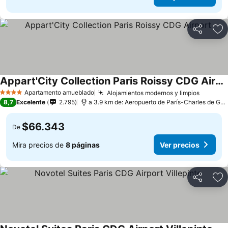
Compartir
Ag
Appart'City Collection Paris Roissy CDG Airport
Apartamento amueblado
Alojamientos modernos y limpios
4 Estrellas
8,7
Excelente
2.795
a 3.9 km de: Aeropuerto de París-Charles de Gaulle
$66.343
De
Mira precios de
8 páginas
Ver precios
Compartir
Ag