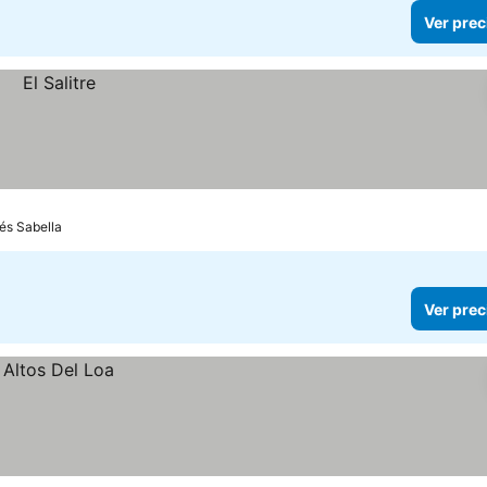
Ver prec
rés Sabella
Ver prec