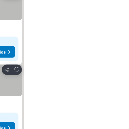
ios
Agregar a favoritos
Compartir
ios