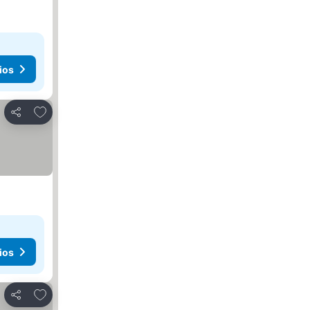
ios
Agregar a favoritos
Compartir
ios
Agregar a favoritos
Compartir