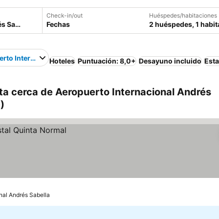
Check-in/out
Huéspedes/habitaciones
Fechas
2 huéspedes, 1 habit
rto Internacional Andrés Sabella
Hoteles
Puntuación: 8,0+
Desayuno incluido
Est
ta cerca de Aeropuerto Internacional Andrés
)
nal Andrés Sabella