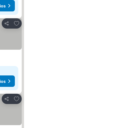
ios
Agregar a favoritos
Compartir
ios
Agregar a favoritos
Compartir