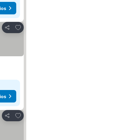
ios
Agregar a favoritos
Compartir
ios
Agregar a favoritos
Compartir