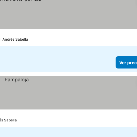
al Andrés Sabella
Ver prec
és Sabella