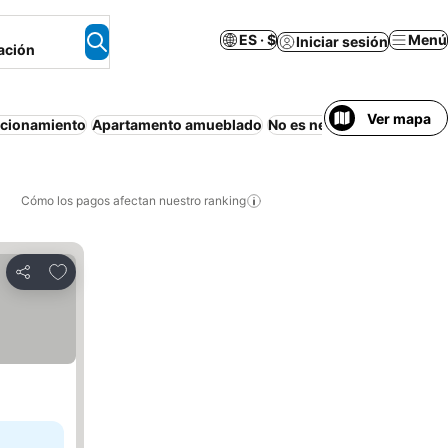
ES · $
Menú
Iniciar sesión
ación
Ver mapa
acionamiento
Apartamento amueblado
No es necesario pagar por
Cómo los pagos afectan nuestro ranking
Agregar a favoritos
Compartir