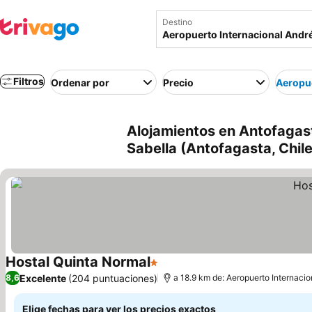
Destino
Filtros
Ordenar por
Precio
Aeropue
Alojamientos en Antofagas
Sabella (Antofagasta, Chile
Hostal Quinta Normal
1 Estrellas
Excelente
(204 puntuaciones)
8,6
a 18.9 km de: Aeropuerto Internacio
Elige fechas para ver los precios exactos