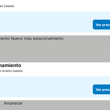
rés Sabella
Ver prec
namiento
al Andrés Sabella
Ver prec