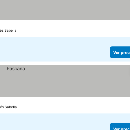
rés Sabella
Ver prec
rés Sabella
Ver prec