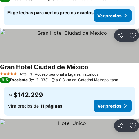
Elige fechas para ver los precios exactos
Ver precios
Compartir
Ag
Gran Hotel Ciudad de México
Ver precios
Hotel
Acceso peatonal a lugares históricos
Ver precios
5 Estrellas
9,5
Excelente
21.938
a 0.3 km de: Catedral Metropolitana
$142.299
De
Mira precios de
11 páginas
Ver precios
Compartir
Ag