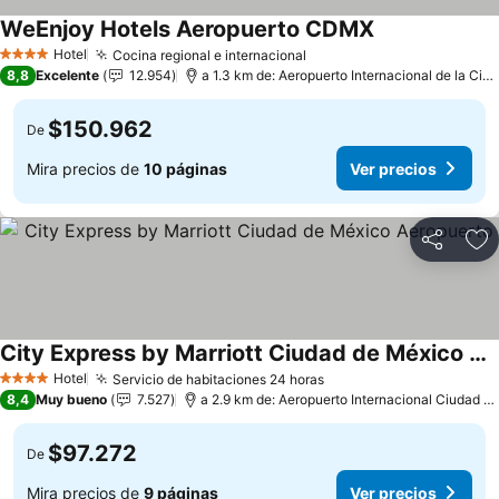
WeEnjoy Hotels Aeropuerto CDMX
Ver precios
Hotel
Cocina regional e internacional
Ver precios
4 Estrellas
8,8
Excelente
12.954
a 1.3 km de: Aeropuerto Internacional de la Ci
$150.962
De
Mira precios de
10 páginas
Ver precios
Compartir
Ag
City Express by Marriott Ciudad de México Aeropuerto
Ver precios
Hotel
Servicio de habitaciones 24 horas
Ver precios
4 Estrellas
8,4
Muy bueno
7.527
a 2.9 km de: Aeropuerto Internacional Ciudad d
$97.272
De
Mira precios de
9 páginas
Ver precios