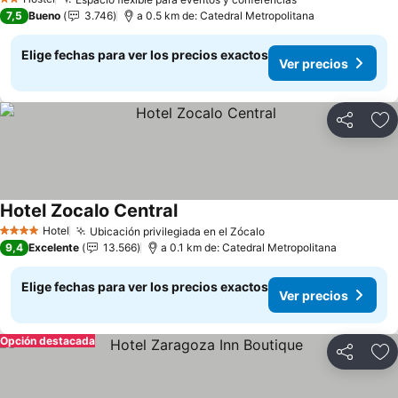
Ver precios
2 Estrellas
7,5
Bueno
3.746
a 0.5 km de: Catedral Metropolitana
Elige fechas para ver los precios exactos
Ver precios
Compartir
Ag
Hotel Zocalo Central
Ver precios
Hotel
Ubicación privilegiada en el Zócalo
Ver precios
4 Estrellas
9,4
Excelente
13.566
a 0.1 km de: Catedral Metropolitana
Elige fechas para ver los precios exactos
Ver precios
Opción destacada
Compartir
Ag