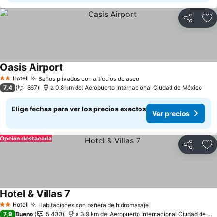
Compartir
Ag
Oasis Airport
Ver precios
Hotel
Baños privados con artículos de aseo
Ver precios
2 Estrellas
7,4
867
a 0.8 km de: Aeropuerto Internacional Ciudad de México
Elige fechas para ver los precios exactos
Ver precios
Opción destacada
Compartir
Ag
Hotel & Villas 7
Ver precios
Hotel
Habitaciones con bañera de hidromasaje
Ver precios
2 Estrellas
7,9
Bueno
5.433
a 3.9 km de: Aeropuerto Internacional Ciudad de Mé