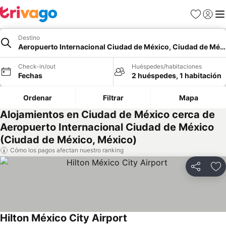
Favoritos
Iniciar 
Me
Destino
Aeropuerto Internacional Ciudad de México, Ciudad de Méx
Check-in/out
Huéspedes/habitaciones
Fechas
2 huéspedes, 1 habitación
Ordenar
Filtrar
Mapa
Alojamientos en Ciudad de México cerca de
Aeropuerto Internacional Ciudad de México
(Ciudad de México, México)
Cómo los pagos afectan nuestro ranking
Compartir
Ag
Hilton México City Airport
Ver precios