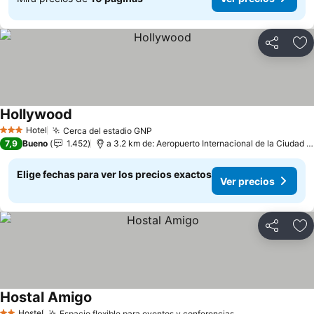
Compartir
Ag
Hollywood
Ver precios
Hotel
Cerca del estadio GNP
Ver precios
3 Estrellas
7,9
Bueno
1.452
a 3.2 km de: Aeropuerto Internacional de la Ciudad 
Elige fechas para ver los precios exactos
Ver precios
Compartir
Ag
Hostal Amigo
Ver precios
Hostel
Espacio flexible para eventos y conferencias