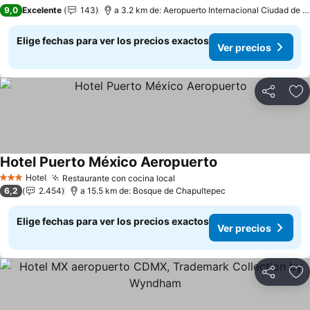
3 Estrellas
9,0
Excelente
143
a 3.2 km de: Aeropuerto Internacional Ciudad de 
Elige fechas para ver los precios exactos
Ver precios
Compartir
Ag
Hotel Puerto México Aeropuerto
Ver precios
Hotel
Restaurante con cocina local
Ver precios
3 Estrellas
6,2
2.454
a 15.5 km de: Bosque de Chapultepec
Elige fechas para ver los precios exactos
Ver precios
Compartir
Ag