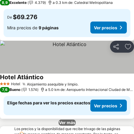
8,9
Excelente
4.379
a 0.3 km de: Catedral Metropolitana
$69.276
De
Mira precios de
9 páginas
Ver precios
Compartir
Ag
Hotel Atlántico
Ver precios
Hotel
Alojamiento asequible y limpio.
Ver precios
3 Estrellas
7,6
Bueno
1.574
a 5.0 km de: Aeropuerto Internacional Ciudad de Méx
Elige fechas para ver los precios exactos
Ver precios
Ver más
Los precios y la disponibilidad que recibe trivago de las páginas