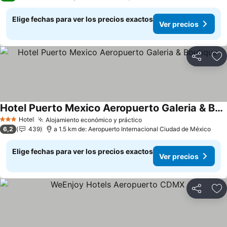
Elige fechas para ver los precios exactos
Ver precios
Compartir
Ag
Hotel Puerto Mexico Aeropuerto Galeria & Boutique
Ver precios
Hotel
Alojamiento económico y práctico
Ver precios
3 Estrellas
6,2
439
a 1.5 km de: Aeropuerto Internacional Ciudad de México
Elige fechas para ver los precios exactos
Ver precios
Compartir
Ag