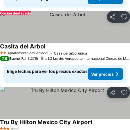
Opción destacada
Compartir
Ag
Casita del Arbol
Ver precios
Apartamento amueblado
Casa del árbol única
Ver precios
2 Estrellas
7,9
Bueno
3.276
a 1.3 km de: Aeropuerto Internacional Ciudad de Méx
Elige fechas para ver los precios exactos
Ver precios
Compartir
Ag
Tru By Hilton Mexico City Airport
Ver precios
Hotel