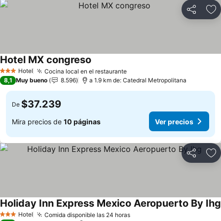
Compartir
Ag
Hotel MX congreso
Ver precios
Hotel
Cocina local en el restaurante
Ver precios
3 Estrellas
8,1
Muy bueno
8.596
a 1.9 km de: Catedral Metropolitana
$37.239
De
Mira precios de
10 páginas
Ver precios
Compartir
Ag
Holiday Inn Express Mexico Aeropuerto By Ihg
Hotel
Comida disponible las 24 horas
Ver precios
3 Estrellas