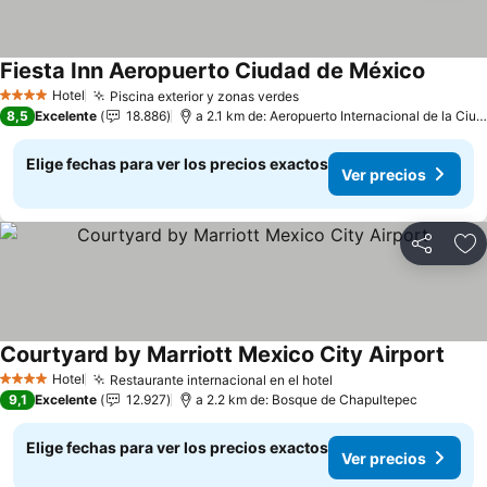
Fiesta Inn Aeropuerto Ciudad de México
Ver pre
Hotel
Piscina exterior y zonas verdes
Ver precios
4 Estrellas
8,5
Excelente
18.886
a 2.1 km de: Aeropuerto Internacional de la Ciu
Elige fechas para ver los precios exactos
Ver precios
Compartir
Ag
Courtyard by Marriott Mexico City Airport
Ver p
Hotel
Restaurante internacional en el hotel
Ver precios
4 Estrellas
9,1
Excelente
12.927
a 2.2 km de: Bosque de Chapultepec
Elige fechas para ver los precios exactos
Ver precios