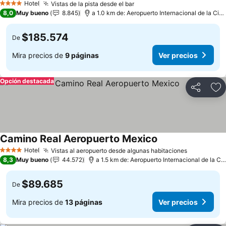
Hotel
Vistas de la pista desde el bar
Ver precios
4 Estrellas
8,0
Muy bueno
8.845
a 1.0 km de: Aeropuerto Internacional de la Ci
$185.574
De
Mira precios de
9 páginas
Ver precios
Opción destacada
Compartir
Ag
Camino Real Aeropuerto Mexico
Ver precios
Hotel
Vistas al aeropuerto desde algunas habitaciones
Ver preci
4 Estrellas
8,3
Muy bueno
44.572
a 1.5 km de: Aeropuerto Internacional de la C
$89.685
De
Mira precios de
13 páginas
Ver precios