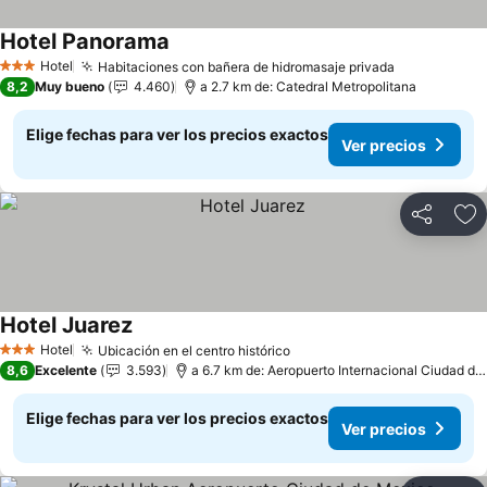
Hotel Panorama
Ver precios
Hotel
Habitaciones con bañera de hidromasaje privada
Ver precios
3 Estrellas
8,2
Muy bueno
4.460
a 2.7 km de: Catedral Metropolitana
Elige fechas para ver los precios exactos
Ver precios
Compartir
Ag
Hotel Juarez
Ver precios
Hotel
Ubicación en el centro histórico
Ver precios
3 Estrellas
8,6
Excelente
3.593
a 6.7 km de: Aeropuerto Internacional Ciudad de
Elige fechas para ver los precios exactos
Ver precios