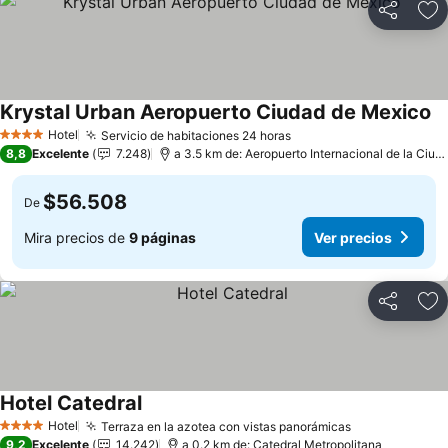
Compartir
Ag
Krystal Urban Aeropuerto Ciudad de Mexico
Ve
Hotel
Servicio de habitaciones 24 horas
Ver precios
4 Estrellas
8,8
Excelente
7.248
a 3.5 km de: Aeropuerto Internacional de la Ciu
$56.508
De
Mira precios de
9 páginas
Ver precios
Compartir
Ag
Hotel Catedral
Ver precios
Hotel
Terraza en la azotea con vistas panorámicas
Ver precios
4 Estrellas
9,2
Excelente
14.242
a 0.2 km de: Catedral Metropolitana