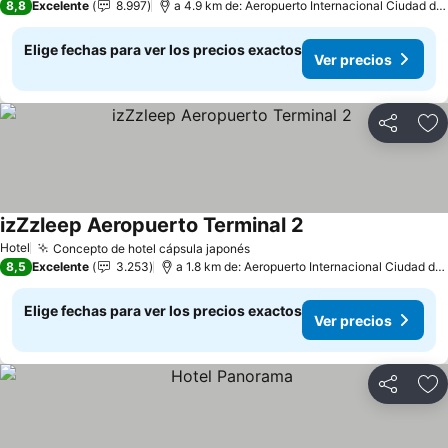
8,8
Excelente
8.997
a 4.9 km de: Aeropuerto Internacional Ciudad de
Elige fechas para ver los precios exactos
Ver precios
Compartir
Ag
izZzleep Aeropuerto Terminal 2
Ver precios
Hotel
Concepto de hotel cápsula japonés
Ver precios
8,5
Excelente
3.253
a 1.8 km de: Aeropuerto Internacional Ciudad de
Elige fechas para ver los precios exactos
Ver precios
Compartir
Ag