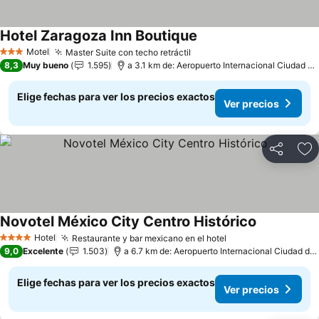
Hotel Zaragoza Inn Boutique
Ver precios
Motel
Master Suite con techo retráctil
Ver precios
3 Estrellas
8,3
Muy bueno
1.595
a 3.1 km de: Aeropuerto Internacional Ciudad d
Elige fechas para ver los precios exactos
Ver precios
Compartir
Ag
Novotel México City Centro Histórico
Ver precios
Hotel
Restaurante y bar mexicano en el hotel
Ver precios
4 Estrellas
9,0
Excelente
1.503
a 6.7 km de: Aeropuerto Internacional Ciudad de
Elige fechas para ver los precios exactos
Ver precios