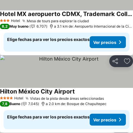
Hotel MX aeropuerto CDMX, Trademark Collection by Wyndham
Ver precios
Hotel
Mesa de tours para explorar la ciudad
Ver precios
3 Estrellas
8,2
Muy bueno
6.707
a 3.1 km de: Aeropuerto Internacional de la Ci
Elige fechas para ver los precios exactos
Ver precios
Compartir
Ag
Hilton México City Airport
Ver precios
Hotel
Vistas de la pista desde áreas seleccionadas
Ver precios
4 Estrellas
7,8
Bueno
7.045
a 2.0 km de: Bosque de Chapultepec
Elige fechas para ver los precios exactos
Ver precios