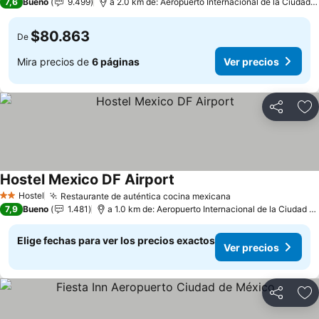
7,6
Bueno
9.499
a 2.0 km de: Aeropuerto Internacional de la Ciudad 
$80.863
De
Mira precios de
6 páginas
Ver precios
Compartir
Ag
Hostel Mexico DF Airport
Ver precios
Hostel
Restaurante de auténtica cocina mexicana
Ver precios
2 Estrellas
7,9
Bueno
1.481
a 1.0 km de: Aeropuerto Internacional de la Ciudad d
Elige fechas para ver los precios exactos
Ver precios
Compartir
Ag