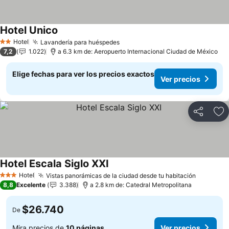
Hotel Unico
Ver precios
Hotel
Lavandería para huéspedes
Ver precios
2 Estrellas
7,2
1.022
a 6.3 km de: Aeropuerto Internacional Ciudad de México
Elige fechas para ver los precios exactos
Ver precios
Compartir
Ag
Hotel Escala Siglo XXI
Ver precios
Hotel
Vistas panorámicas de la ciudad desde tu habitación
Ver prec
3 Estrellas
8,8
Excelente
3.388
a 2.8 km de: Catedral Metropolitana
$26.740
De
Mira precios de
10 páginas
Ver precios