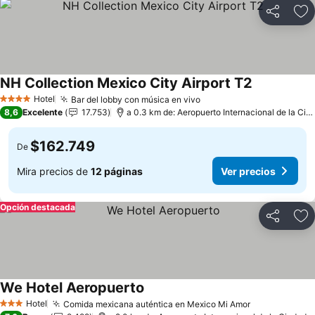
Compartir
Ag
NH Collection Mexico City Airport T2
Ver precios
Hotel
Bar del lobby con música en vivo
Ver precios
4 Estrellas
8,6
Excelente
17.753
a 0.3 km de: Aeropuerto Internacional de la Ci
$162.749
De
Mira precios de
12 páginas
Ver precios
Opción destacada
Compartir
Ag
We Hotel Aeropuerto
Ver precios
Hotel
Comida mexicana auténtica en Mexico Mi Amor
Ver precios
3 Estrellas