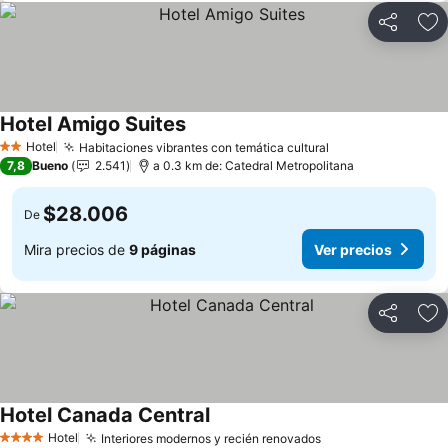
Compartir
Ag
Hotel Amigo Suites
Ver precios
Hotel
Habitaciones vibrantes con temática cultural
Ver precios
2 Estrellas
7,8
Bueno
2.541
a 0.3 km de: Catedral Metropolitana
$28.006
De
Mira precios de
9 páginas
Ver precios
Compartir
Ag
Hotel Canada Central
Ver precios
Hotel
Interiores modernos y recién renovados
Ver precios
4 Estrellas