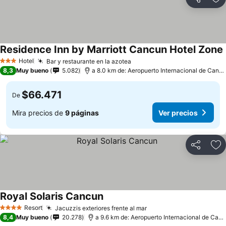
Compartir
Ag
Residence Inn by Marriott Cancun Hotel Zone
Hotel
Bar y restaurante en la azotea
3 Estrellas
8,3
Muy bueno
5.082
a 8.0 km de: Aeropuerto Internacional de Cancún
$66.471
De
Mira precios de
9 páginas
Ver precios
Compartir
Ag
Royal Solaris Cancun
Resort
Jacuzzis exteriores frente al mar
4 Estrellas
8,4
Muy bueno
20.278
a 9.6 km de: Aeropuerto Internacional de Cancún