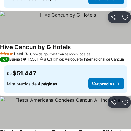
Compartir
Ag
Hive Cancun by G Hotels
Hotel
Comida gourmet con sabores locales
4 Estrellas
7,7
Bueno
1.556
a 6.3 km de: Aeropuerto Internacional de Cancún
$51.447
De
Mira precios de
4 páginas
Ver precios
Compartir
Ag