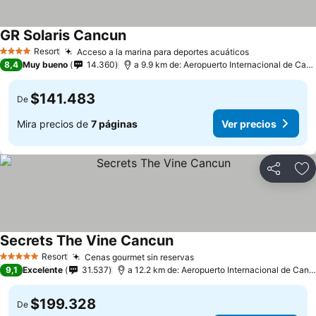
GR Solaris Cancun
Resort
Acceso a la marina para deportes acuáticos
4 Estrellas
8,4
Muy bueno
14.360
a 9.9 km de: Aeropuerto Internacional de Cancún
$141.483
De
Mira precios de
7 páginas
Ver precios
Compartir
Ag
Secrets The Vine Cancun
Resort
Cenas gourmet sin reservas
5 Estrellas
9,1
Excelente
31.537
a 12.2 km de: Aeropuerto Internacional de Cancún
$199.328
De