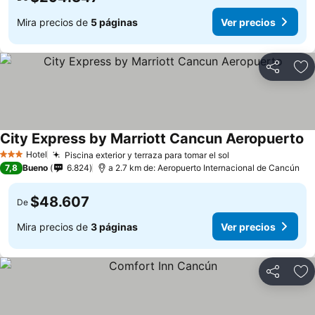
Mira precios de
5 páginas
Ver precios
Compartir
Ag
City Express by Marriott Cancun Aeropuerto
Hotel
Piscina exterior y terraza para tomar el sol
3 Estrellas
7,8
Bueno
6.824
a 2.7 km de: Aeropuerto Internacional de Cancún
$48.607
De
Mira precios de
3 páginas
Ver precios
Compartir
Ag