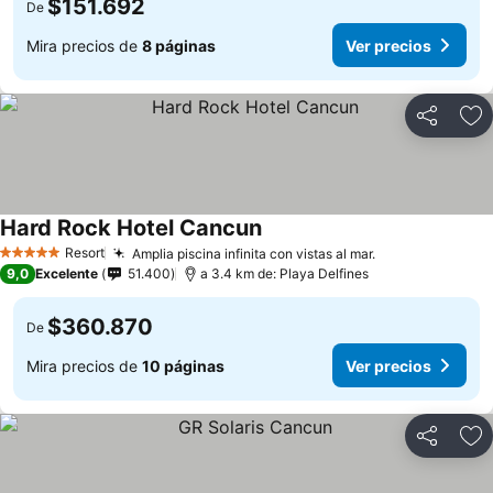
$151.692
De
Mira precios de
8 páginas
Ver precios
Compartir
Ag
Hard Rock Hotel Cancun
Resort
Amplia piscina infinita con vistas al mar.
5 Estrellas
9,0
Excelente
51.400
a 3.4 km de: Playa Delfines
$360.870
De
Mira precios de
10 páginas
Ver precios
Compartir
Ag