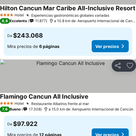
Hilton Cancun Mar Caribe All-Inclusive Resort
Hotel
Experiencias gastronómicas globales variadas
4 Estrellas
8,8
Excelente
11.877
a 10.8 km de: Aeropuerto Internacional de Cancún
$243.068
De
Mira precios de
6 páginas
Ver precios
Compartir
Ag
Flamingo Cancun All Inclusive
Hotel
Restaurante Albatros frente al mar
4 Estrellas
7,6
Bueno
17.308
a 15.0 km de: Aeropuerto Internacional de Cancún
$97.922
De
Mira precios de
12 páginas
Ver precios