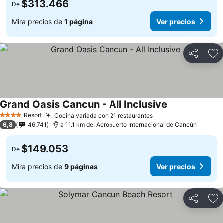
$313.466
De
Mira precios de
1 página
Ver precios
Compartir
Ag
Grand Oasis Cancun - All Inclusive
Resort
Cocina variada con 21 restaurantes
4 Estrellas
6,8
46.741
a 11.1 km de: Aeropuerto Internacional de Cancún
$149.053
De
Mira precios de
9 páginas
Ver precios
Compartir
Ag