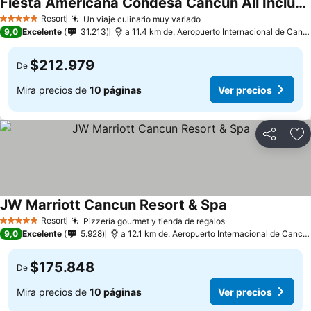
Fiesta Americana Condesa Cancun All Inclusive
Resort
Un viaje culinario muy variado
5 Estrellas
9,0
Excelente
31.213
a 11.4 km de: Aeropuerto Internacional de Cancún
$212.979
De
Mira precios de
10 páginas
Ver precios
Compartir
Ag
JW Marriott Cancun Resort & Spa
Resort
Pizzería gourmet y tienda de regalos
5 Estrellas
9,0
Excelente
5.928
a 12.1 km de: Aeropuerto Internacional de Cancún
$175.848
De
Mira precios de
10 páginas
Ver precios