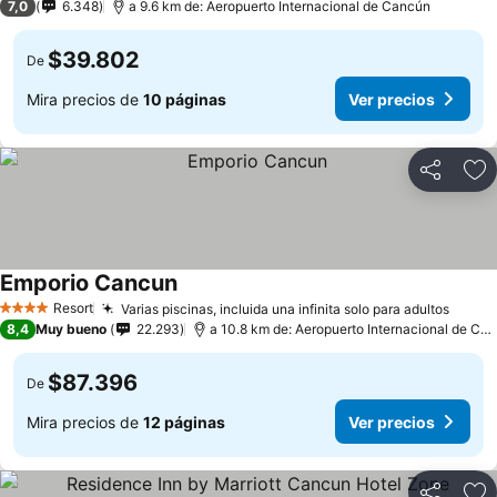
7,0
6.348
a 9.6 km de: Aeropuerto Internacional de Cancún
$39.802
De
Mira precios de
10 páginas
Ver precios
Compartir
Ag
Emporio Cancun
Resort
Varias piscinas, incluida una infinita solo para adultos
4 Estrellas
8,4
Muy bueno
22.293
a 10.8 km de: Aeropuerto Internacional de Cancún
$87.396
De
Mira precios de
12 páginas
Ver precios