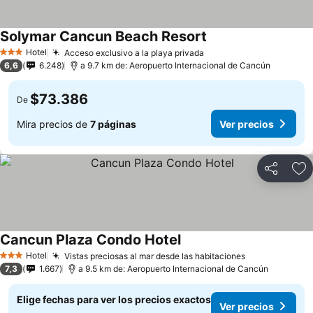
Solymar Cancun Beach Resort
Hotel
Acceso exclusivo a la playa privada
3 Estrellas
6,6
6.248
a 9.7 km de: Aeropuerto Internacional de Cancún
$73.386
De
Mira precios de
7 páginas
Ver precios
Compartir
Ag
Cancun Plaza Condo Hotel
Hotel
Vistas preciosas al mar desde las habitaciones
3 Estrellas
7,3
1.667
a 9.5 km de: Aeropuerto Internacional de Cancún
Elige fechas para ver los precios exactos
Ver precios