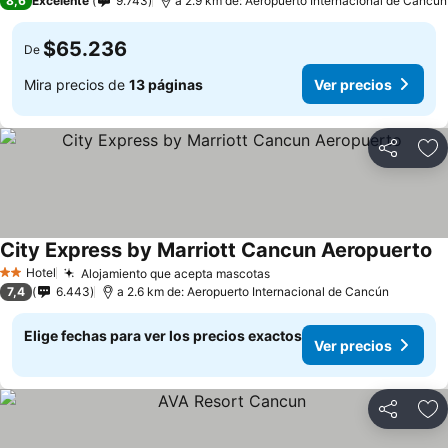
8,6
Excelente
9.743
a 2.9 km de: Aeropuerto Internacional de Cancún
$65.236
De
Mira precios de
13 páginas
Ver precios
Compartir
Ag
City Express by Marriott Cancun Aeropuerto
Hotel
Alojamiento que acepta mascotas
2 Estrellas
7,4
6.443
a 2.6 km de: Aeropuerto Internacional de Cancún
Elige fechas para ver los precios exactos
Ver precios
Compartir
Ag