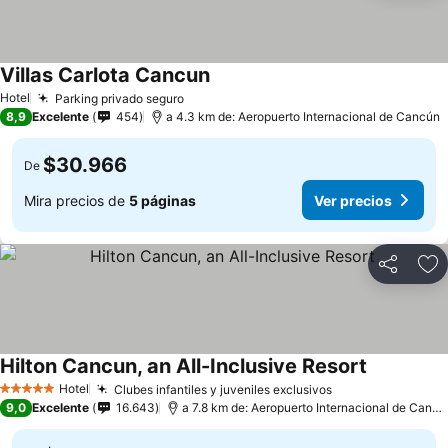
Villas Carlota Cancun
Hotel
Parking privado seguro
8,9
Excelente
454
a 4.3 km de: Aeropuerto Internacional de Cancún
$30.966
De
Mira precios de
5 páginas
Ver precios
Compartir
Ag
Hilton Cancun, an All-Inclusive Resort
Hotel
Clubes infantiles y juveniles exclusivos
5 Estrellas
9,0
Excelente
16.643
a 7.8 km de: Aeropuerto Internacional de Cancún