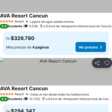
AVA Resort Cancun
Resort
Laguna de agua salada enorme
5 Estrellas
8,9
Excelente
9.318
a 6.6 km de: Aeropuerto Internacional de Cancún
$326.780
De
Mira precios de
4 páginas
Ver precios
Compartir
Ag
AVA Resort Cancun
Resort
Vistas al mar desde todas las habitaciones
5 Estrellas
8,9
Excelente
10.733
a 6.6 km de: Aeropuerto Internacional de Cancún
$294.347
De