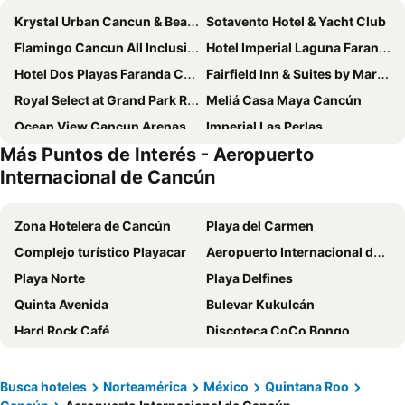
Krystal Urban Cancun & Beach Club
Sotavento Hotel & Yacht Club
Flamingo Cancun All Inclusive
Hotel Imperial Laguna Faranda Cancún
Hotel Dos Playas Faranda Cancún
Fairfield Inn & Suites by Marriott Cancun Airport
Royal Select at Grand Park Royal Cancún - All Inclusive - Adults Only
Meliá Casa Maya Cancún
Ocean View Cancun Arenas
Imperial Las Perlas
Más Puntos de Interés - Aeropuerto
Aloft by Marriott Cancun
Hotel Chi Ibal Hu Cancun
Internacional de Cancún
Aquamarina Beach Hotel
Hilton Cancun Mar Caribe All-Inclusive Resort
Temptation Cancun Resort - All Inclusive - Adults Only
Selina Cancun Downtown
Zona Hotelera de Cancún
Playa del Carmen
Wyndham Grand Cancun All Inclusive Resort & Villas
Oh! Cancun The Urban Oasis & Beach Club
Complejo turístico Playacar
Aeropuerto Internacional de Cancún
ibis Cancun Centro
Sunset Marina Resort & Yacht Club
Playa Norte
Playa Delfines
Solymar Cancun Beach Resort
Beachscape Kin Ha Villas & Suites
Quinta Avenida
Bulevar Kukulcán
Hotel Calypso Cancun
Four Points by Sheraton Cancun Centro
Hard Rock Café
Discoteca CoCo Bongo
Adhara Hacienda Cancun
Hotel Caribe Internacional Cancun
Cancún Center Conventions & Exhibitions
Parque natural Xcaret
Hotel Plaza Caribe
Eco-hotel El Rey del Caribe
Aeropuerto de Playa del Carmen
El Paraiso Playa
Busca hoteles
Norteamérica
México
Quintana Roo
Mex Hoteles
Renaissance Cancun Resort & Marina