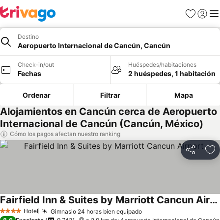
Favoritos
Iniciar 
Me
Destino
Aeropuerto Internacional de Cancún, Cancún
Check-in/out
Huéspedes/habitaciones
Fechas
2 huéspedes, 1 habitación
Ordenar
Filtrar
Mapa
Alojamientos en Cancún cerca de Aeropuerto
Internacional de Cancún (Cancún, México)
Cómo los pagos afectan nuestro ranking
Compartir
Ag
Fairfield Inn & Suites by Marriott Cancun Airport
Hotel
Gimnasio 24 horas bien equipado
4 Estrellas