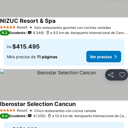
NIZUC Resort & Spa
Resort
Seis restaurantes gourmet con cocinas variadas
5 Estrellas
9,2
Excelente
8.346
a 9.0 km de: Aeropuerto Internacional de Cancún
$415.495
De
Mira precios de
11 páginas
Ver precios
Compartir
Ag
Iberostar Selection Cancun
Resort
Cinco restaurantes con cocina variada
5 Estrellas
9,0
Excelente
41.350
a 10.4 km de: Aeropuerto Internacional de Cancún