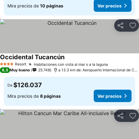
Mira precios de
10 páginas
Ver precios
Compartir
Ag
Occidental Tucancún
Resort
Habitaciones con vista al mar o a la laguna
4 Estrellas
8,3
Muy bueno
25.748
a 13.3 km de: Aeropuerto Internacional de Cancún
$126.037
De
Mira precios de
8 páginas
Ver precios
Compartir
Ag