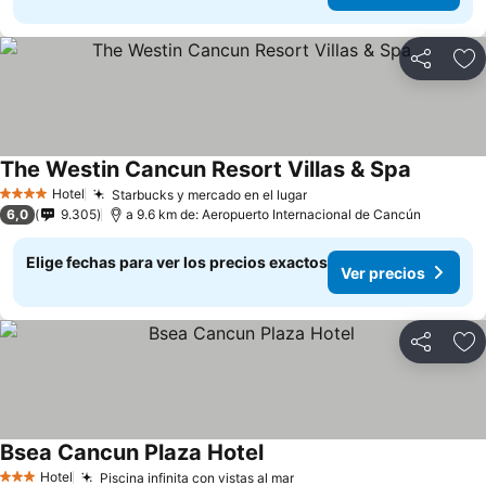
Compartir
Ag
The Westin Cancun Resort Villas & Spa
Hotel
Starbucks y mercado en el lugar
4 Estrellas
6,0
9.305
a 9.6 km de: Aeropuerto Internacional de Cancún
Elige fechas para ver los precios exactos
Ver precios
Compartir
Ag
Bsea Cancun Plaza Hotel
Hotel
Piscina infinita con vistas al mar
3 Estrellas