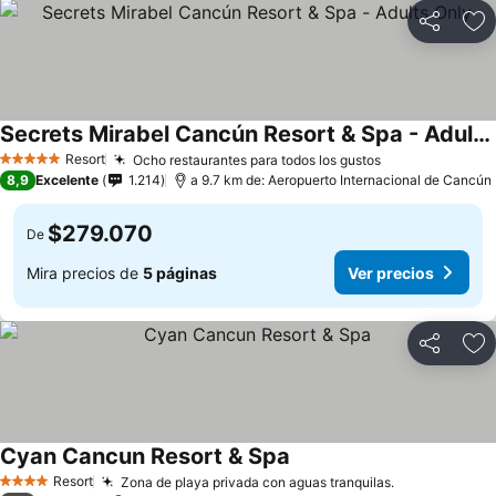
Compartir
Ag
Secrets Mirabel Cancún Resort & Spa - Adults Only
Resort
Ocho restaurantes para todos los gustos
5 Estrellas
8,9
Excelente
1.214
a 9.7 km de: Aeropuerto Internacional de Cancún
$279.070
De
Mira precios de
5 páginas
Ver precios
Compartir
Ag
Cyan Cancun Resort & Spa
Resort
Zona de playa privada con aguas tranquilas.
4 Estrellas