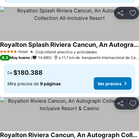
Compartir
Ag
Royalton Splash Riviera Cancun, An Autograph Collection All-Inclusive Resort
Hotel
Club infantil atractivo y actividades
5 Estrellas
8,3
Muy bueno
14.680
a 11.7 km de: Aeropuerto Internacional de Cancún
$180.388
De
Mira precios de
9 páginas
Ver precios
Compartir
Ag
Royalton Riviera Cancun, An Autograph Collection All-Inclusive Resort & Casino