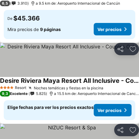
6,5
3.910
a 9.5 km de: Aeropuerto Internacional de Cancún
$45.366
De
Mira precios de
9 páginas
Ver precios
Compartir
Ag
Desire Riviera Maya Resort All Inclusive - Couples Only
Resort
Noches temáticas y fiestas en la piscina
4 Estrellas
9,3
Excelente
5.825
a 15.5 km de: Aeropuerto Internacional de Cancún
Elige fechas para ver los precios exactos
Ver precios
Compartir
Ag