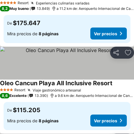
Resort
Experiencias culinarias variadas
5 Estrellas
8,2
Muy bueno
13.849
a 11.2 km de: Aeropuerto Internacional de Cancún
$175.647
De
Mira precios de
8 páginas
Ver precios
Compartir
Ag
Oleo Cancun Playa All Inclusive Resort
Resort
Viaje gastronómico artesanal
4 Estrellas
8,6
Excelente
13.390
a 9.6 km de: Aeropuerto Internacional de Cancún
$115.205
De
Mira precios de
8 páginas
Ver precios