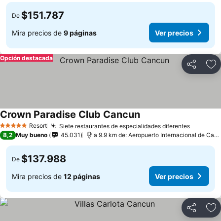
$151.787
De
Mira precios de
9 páginas
Ver precios
Opción destacada
Compartir
Ag
Crown Paradise Club Cancun
Resort
Siete restaurantes de especialidades diferentes
5 Estrellas
8,2
Muy bueno
45.031
a 9.9 km de: Aeropuerto Internacional de Cancún
$137.988
De
Mira precios de
12 páginas
Ver precios
Compartir
Ag