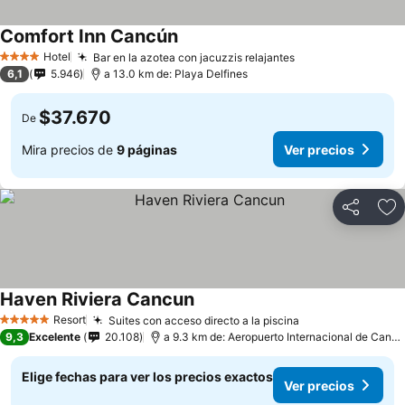
Comfort Inn Cancún
Hotel
Bar en la azotea con jacuzzis relajantes
4 Estrellas
6,1
5.946
a 13.0 km de: Playa Delfines
$37.670
De
Mira precios de
9 páginas
Ver precios
Compartir
Ag
Haven Riviera Cancun
Resort
Suites con acceso directo a la piscina
5 Estrellas
9,3
Excelente
20.108
a 9.3 km de: Aeropuerto Internacional de Cancún
Elige fechas para ver los precios exactos
Ver precios