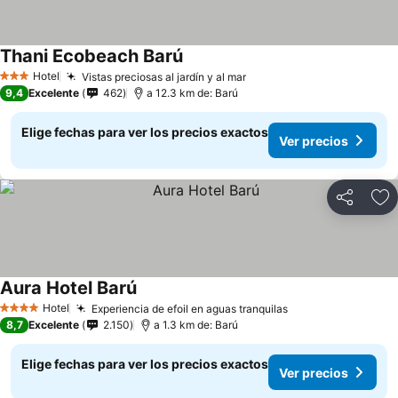
Thani Ecobeach Barú
Ver precios
Hotel
Vistas preciosas al jardín y al mar
Ver precios
3 Estrellas
9,4
Excelente
462
a 12.3 km de: Barú
Elige fechas para ver los precios exactos
Ver precios
Compartir
Ag
Aura Hotel Barú
Ver precios
Hotel
Experiencia de efoil en aguas tranquilas
Ver precios
4 Estrellas
8,7
Excelente
2.150
a 1.3 km de: Barú
Elige fechas para ver los precios exactos
Ver precios