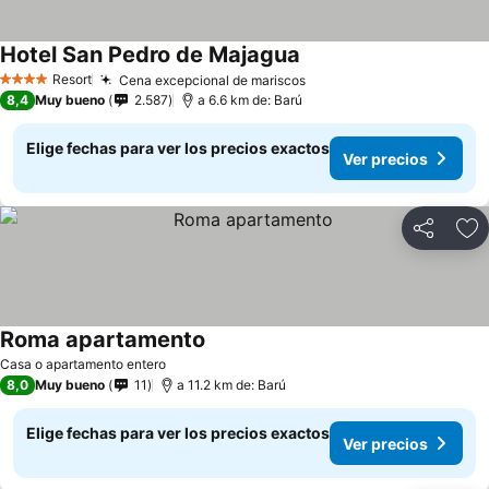
Hotel San Pedro de Majagua
Ver precios
Resort
Cena excepcional de mariscos
Ver precios
4 Estrellas
8,4
Muy bueno
2.587
a 6.6 km de: Barú
Elige fechas para ver los precios exactos
Ver precios
Compartir
Ag
Roma apartamento
Ver precios
Casa o apartamento entero
8,0
Muy bueno
11
a 11.2 km de: Barú
Elige fechas para ver los precios exactos
Ver precios