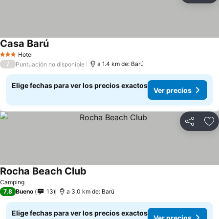
Casa Barú
Ver precios
Hotel
3 Estrellas
/
a 1.4 km de: Barú
Puntuación no disponible
Elige fechas para ver los precios exactos
Ver precios
Compartir
Ag
Rocha Beach Club
Ver precios
Camping
7,8
Bueno
13
a 3.0 km de: Barú
Elige fechas para ver los precios exactos
Ver precios