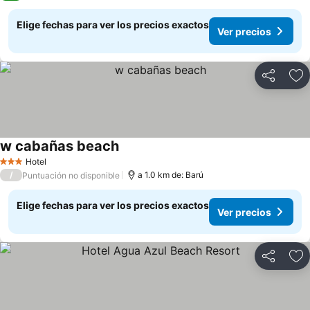
Elige fechas para ver los precios exactos
Ver precios
Compartir
Ag
w cabañas beach
Ver precios
Hotel
3 Estrellas
/
a 1.0 km de: Barú
Puntuación no disponible
Elige fechas para ver los precios exactos
Ver precios
Compartir
Ag