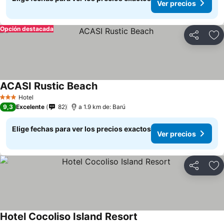
Ver precios
Opción destacada
Compartir
Ag
ACASI Rustic Beach
Ver precios
Hotel
3 Estrellas
9,3
Excelente
82
a 1.9 km de: Barú
Elige fechas para ver los precios exactos
Ver precios
Compartir
Ag
Hotel Cocoliso Island Resort
Ver precios