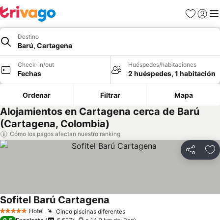
Favoritos
Iniciar 
Me
Destino
Barú, Cartagena
Check-in/out
Huéspedes/habitaciones
Fechas
2 huéspedes, 1 habitación
Ordenar
Filtrar
Mapa
Alojamientos en Cartagena cerca de Barú
(Cartagena, Colombia)
Cómo los pagos afectan nuestro ranking
Compartir
Ag
Sofitel Barú Cartagena
Ver precios
Hotel
Cinco piscinas diferentes
Ver precios
5 Estrellas