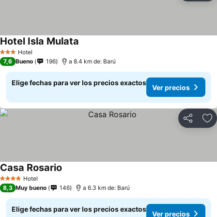
Hotel Isla Mulata
Ver precios
Hotel
3 Estrellas
7,6
Bueno
196
a 8.4 km de: Barú
Elige fechas para ver los precios exactos
Ver precios
Compartir
Ag
Casa Rosario
Ver precios
Hotel
4 Estrellas
8,3
Muy bueno
146
a 6.3 km de: Barú
Elige fechas para ver los precios exactos
Ver precios