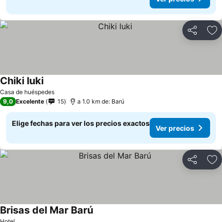
Compartir
Ag
Chiki luki
Ver precios
Casa de huéspedes
9,0
Excelente
15
a 1.0 km de: Barú
Elige fechas para ver los precios exactos
Ver precios
Compartir
Ag
Brisas del Mar Barú
Ver precios
Hotel