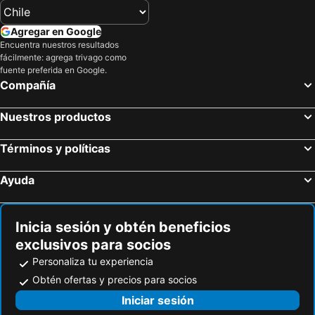
El Barrio Manga y sus Casonas
Cerro de la Popa
Eco Islabela
Estadio Jaime Morón
Plaza de Bolívar
Agregar en Google
Castillo de San Felipe de Barajas
Las Bóvedas
Encuentra nuestros resultados
fácilmente: agrega trivago como
Baluarte de Santa Catalina y el de Santa Clara
Aeropuerto Internacional Ernesto Cortissoz
fuente preferida en Google.
Compañía
Parque Nacional Corales del Rosario
Museo de Arte Moderno
Parque Nacional Natural Corales del Rosario
Museo Histórico - Palacio de la Inquisición
Nuestros productos
Plaza de la Aduana
Muelle de los Pegasos
Teatro Colón
Monumento de los Zapatos Viejos
Términos y políticas
Pancho Parrillas
Catedral Metropolitana María Reina
Ayuda
Inicia sesión y obtén beneficios
exclusivos para socios
Personaliza tu experiencia
Obtén ofertas y precios para socios
Iniciar sesión