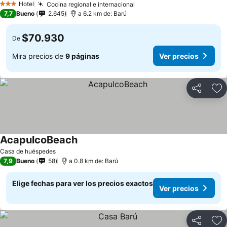
Hotel
Cocina regional e internacional
Ver precios
3 Estrellas
7,7
Bueno
2.645
a 6.2 km de: Barú
$70.930
De
Mira precios de
9 páginas
Ver precios
Compartir
Ag
AcapulcoBeach
Ver precios
Casa de huéspedes
7,9
Bueno
58
a 0.8 km de: Barú
Elige fechas para ver los precios exactos
Ver precios
Compartir
Ag