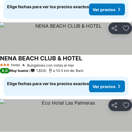
Elige fechas para ver los precios exactos
Ver precios
Compartir
Ag
NENA BEACH CLUB & HOTEL
Ver precios
Hotel
Bungalows con vistas al mar
Ver precios
3 Estrellas
8,0
Muy bueno
1.824
a 10.5 km de: Barú
Elige fechas para ver los precios exactos
Ver precios
Compartir
Ag