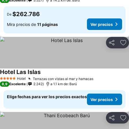
9,5
Excelente
5.527
a 14.2 km de: Barú
$262.786
De
Mira precios de
11 páginas
Ver precios
Compartir
Ag
Hotel Las Islas
Ver precios
Hotel
Terrazas con vistas al mar y hamacas
Ver precios
5 Estrellas
8,9
Excelente
2.242
a 1.1 km de: Barú
Elige fechas para ver los precios exactos
Ver precios
Compartir
Ag