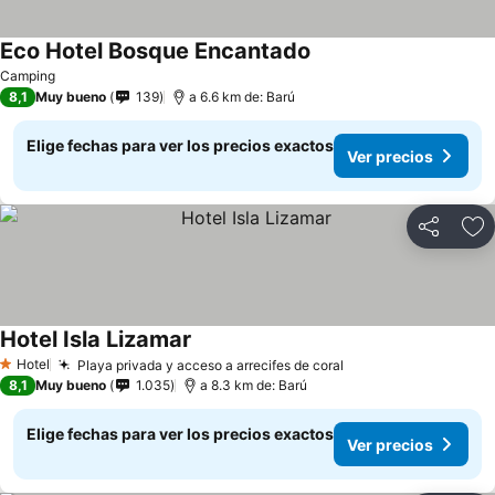
Eco Hotel Bosque Encantado
Ver precios
Camping
8,1
Muy bueno
139
a 6.6 km de: Barú
Elige fechas para ver los precios exactos
Ver precios
Compartir
Ag
Hotel Isla Lizamar
Ver precios
Hotel
Playa privada y acceso a arrecifes de coral
Ver precios
1 Estrellas
8,1
Muy bueno
1.035
a 8.3 km de: Barú
Elige fechas para ver los precios exactos
Ver precios