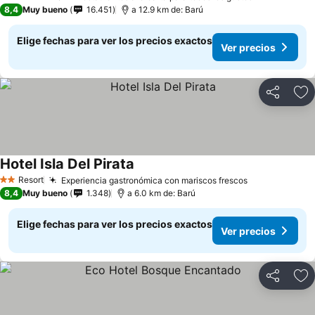
4 Estrellas
8,4
Muy bueno
16.451
a 12.9 km de: Barú
Elige fechas para ver los precios exactos
Ver precios
Compartir
Ag
Hotel Isla Del Pirata
Ver precios
Resort
Experiencia gastronómica con mariscos frescos
Ver precios
2 Estrellas
8,4
Muy bueno
1.348
a 6.0 km de: Barú
Elige fechas para ver los precios exactos
Ver precios
Compartir
Ag