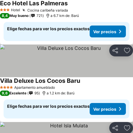
Eco Hotel Las Palmeras
Ver precios
Hotel
Cocina caribeña variada
Ver precios
3 Estrellas
8,4
Muy bueno
721
a 6.7 km de: Barú
Elige fechas para ver los precios exactos
Ver precios
Compartir
Ag
Villa Deluxe Los Cocos Baru
Ver precios
Apartamento amueblado
4 Estrellas
9,6
Excelente
95
a 1.2 km de: Barú
Elige fechas para ver los precios exactos
Ver precios
Compartir
Ag