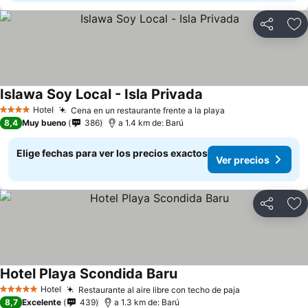
Compartir
Ag
Islawa Soy Local - Isla Privada
Ver precios
Hotel
Cena en un restaurante frente a la playa
Ver precios
4 Estrellas
8,4
Muy bueno
386
a 1.4 km de: Barú
Elige fechas para ver los precios exactos
Ver precios
Compartir
Ag
Hotel Playa Scondida Baru
Ver precios
Hotel
Restaurante al aire libre con techo de paja
Ver precios
5 Estrellas
8,7
Excelente
439
a 1.3 km de: Barú