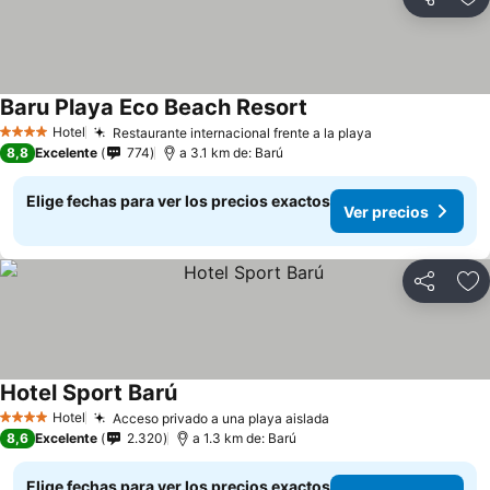
Compartir
Ag
Baru Playa Eco Beach Resort
Ver precios
Hotel
Restaurante internacional frente a la playa
Ver precios
4 Estrellas
8,8
Excelente
774
a 3.1 km de: Barú
Elige fechas para ver los precios exactos
Ver precios
Compartir
Ag
Hotel Sport Barú
Ver precios
Hotel
Acceso privado a una playa aislada
Ver precios
4 Estrellas
8,6
Excelente
2.320
a 1.3 km de: Barú
Elige fechas para ver los precios exactos