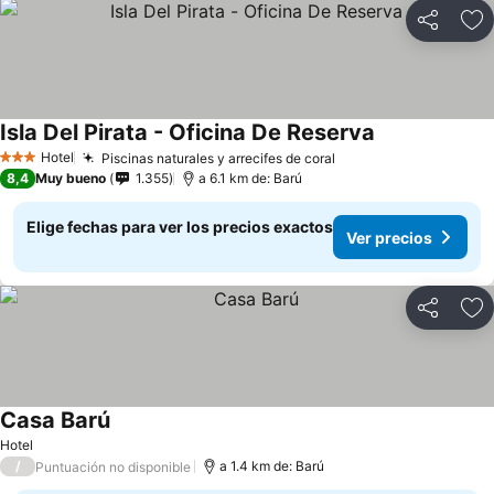
Compartir
Ag
Isla Del Pirata - Oficina De Reserva
Ver precios
Hotel
Piscinas naturales y arrecifes de coral
Ver precios
3 Estrellas
8,4
Muy bueno
1.355
a 6.1 km de: Barú
Elige fechas para ver los precios exactos
Ver precios
Compartir
Ag
Casa Barú
Ver precios
Hotel
/
a 1.4 km de: Barú
Puntuación no disponible