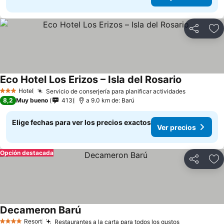
Compartir
Ag
Eco Hotel Los Erizos – Isla del Rosario
Ver precios
Hotel
Servicio de conserjería para planificar actividades
Ver preci
3 Estrellas
8,2
Muy bueno
413
a 9.0 km de: Barú
Elige fechas para ver los precios exactos
Ver precios
Opción destacada
Compartir
Ag
Decameron Barú
Ver precios
Resort
Restaurantes a la carta para todos los gustos
Ver precios