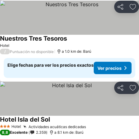
Compartir
Ag
Nuestros Tres Tesoros
Ver precios
Hotel
/
a 1.0 km de: Barú
Puntuación no disponible
Elige fechas para ver los precios exactos
Ver precios
Compartir
Ag
Hotel Isla del Sol
Ver precios
Hotel
Actividades acuáticas dedicadas
Ver precios
3 Estrellas
8,8
Excelente
2.359
a 8.1 km de: Barú