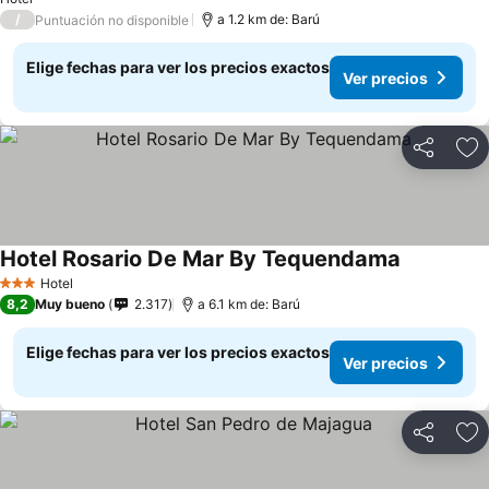
/
a 1.2 km de: Barú
Puntuación no disponible
Elige fechas para ver los precios exactos
Ver precios
Compartir
Ag
Hotel Rosario De Mar By Tequendama
Ver precio
Hotel
3 Estrellas
8,2
Muy bueno
2.317
a 6.1 km de: Barú
Elige fechas para ver los precios exactos
Ver precios
Compartir
Ag