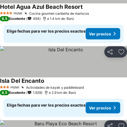
Hotel Agua Azul Beach Resort
Ver precios
Hotel
Cocina gourmet caribeña de mariscos
Ver precios
4 Estrellas
8,5
Excelente
494
a 1.4 km de: Barú
Elige fechas para ver los precios exactos
Ver precios
Compartir
Ag
Isla Del Encanto
Ver precios
Hotel
Actividades de kayak y paddleboard
Ver precios
3 Estrellas
8,5
Excelente
1.928
a 2.9 km de: Barú
Elige fechas para ver los precios exactos
Ver precios