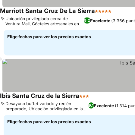
Marriott Santa Cruz De La Sierra
5 Estrellas
Ubicación privilegiada cerca de
Excelente
(3.356 punt
9,2
Ventura Mall, Cócteles artesanales en
Blue Macaw Bar
Elige fechas para ver los precios exactos
Ibis Santa Cruz de la Sierra
3 Estrellas
Desayuno buffet variado y recién
Excelente
(1.314 pu
9,1
preparado, Ubicación privilegiada en la
zona de Equipetrol
Elige fechas para ver los precios exactos