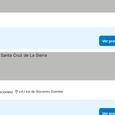
Ver pre
ciones)
a 6.1 km de: Biocentro Güembé
Ver pre