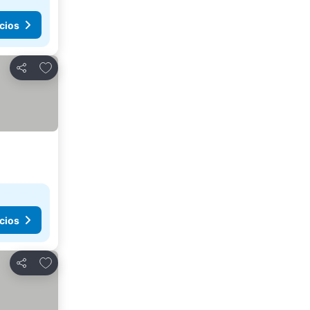
cios
Agregar a favoritos
Compartir
cios
Agregar a favoritos
Compartir