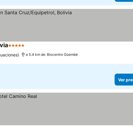
via
5 Estrellas
tuaciones)
a 5.4 km de: Biocentro Güembé
Ver pre