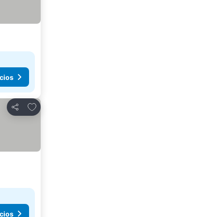
cios
Agregar a favoritos
Compartir
cios