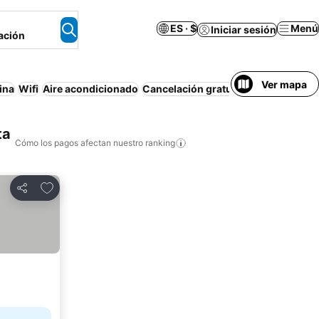
ES · $
Menú
Iniciar sesión
ación
Ver mapa
ina
Wifi
Aire acondicionado
Cancelación gratuita
Apartamento 
ta
Cómo los pagos afectan nuestro ranking
Agregar a favoritos
Compartir