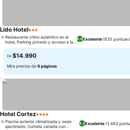
Lido Hotel
3 Estrellas
Restaurante chino auténtico en el
Excelente
(635 puntuac
8,8
hotel, Parking privado y acceso a la
terraza
$14.990
De
Mira precios de
6 páginas
Hotel Cortez
4 Estrellas
Piscina exterior climatizada y oasis
Excelente
(3.662 puntu
9,2
ajardinado, Comida variada con