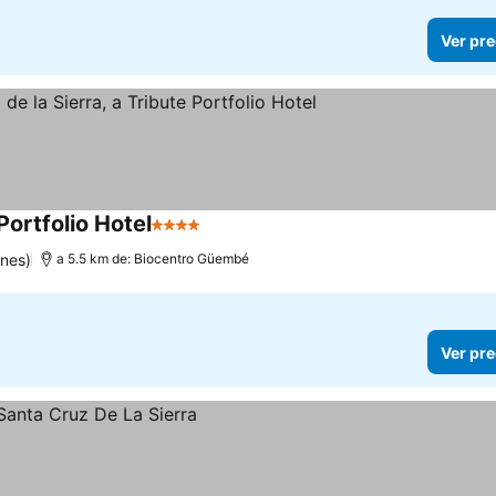
Ver pre
Portfolio Hotel
4 Estrellas
ones)
a 5.5 km de: Biocentro Güembé
Ver pre