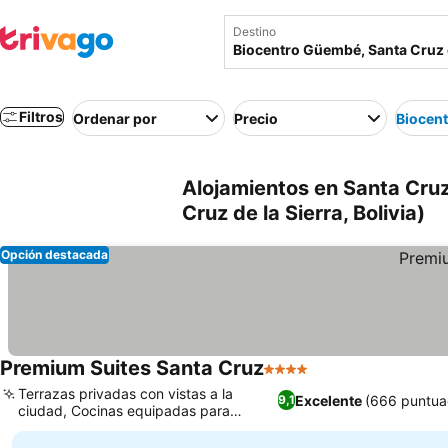
Destino
Filtros
Ordenar por
Precio
Biocen
Alojamientos en Santa Cruz
Cruz de la Sierra, Bolivia)
Opción destacada
Premium Suites Santa Cruz
4 Estrellas
Terrazas privadas con vistas a la
Excelente
(666 puntua
9,1
ciudad, Cocinas equipadas para
estancias largas