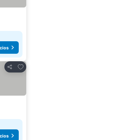
cios
Agregar a favoritos
Compartir
cios