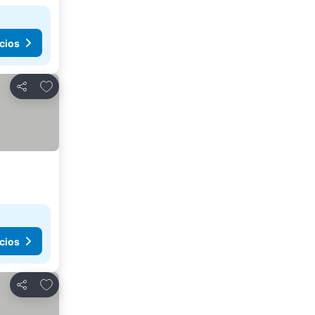
cios
Agregar a favoritos
Compartir
cios
Agregar a favoritos
Compartir