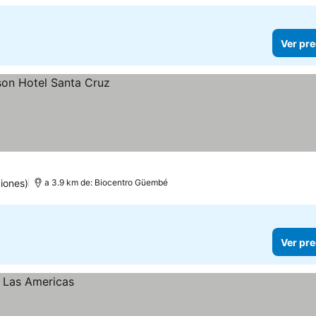
Ver pre
iones)
a 3.9 km de: Biocentro Güembé
Ver pre