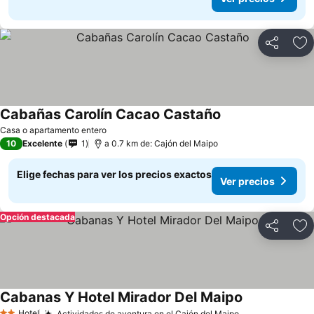
Compartir
Ag
Cabañas Carolín Cacao Castaño
Casa o apartamento entero
10
Excelente
1
a 0.7 km de: Cajón del Maipo
Elige fechas para ver los precios exactos
Ver precios
Opción destacada
Compartir
Ag
Cabanas Y Hotel Mirador Del Maipo
Hotel
Actividades de aventura en el Cajón del Maipo