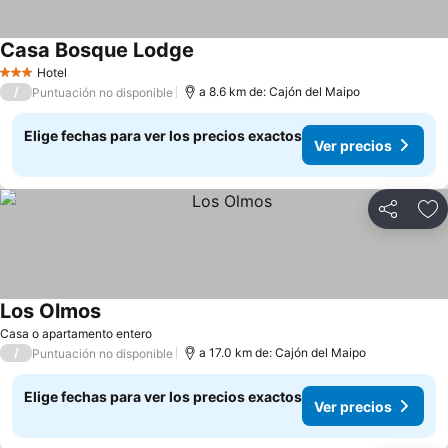
Casa Bosque Lodge
Hotel
3 Estrellas
/
a 8.6 km de: Cajón del Maipo
Puntuación no disponible
Elige fechas para ver los precios exactos
Ver precios
Compartir
Ag
Los Olmos
Casa o apartamento entero
/
a 17.0 km de: Cajón del Maipo
Puntuación no disponible
Elige fechas para ver los precios exactos
Ver precios