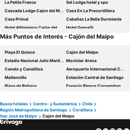
La Petite France
Sel Lodge hotel y spa
Cascada Lodge Cajon del Maipo
Casa En La Precordillera
Casa Primal
Cabañas La Bella Durmiente
Hotel Altiplanico Cajón del Maipo
Hotel QamaQi
Más Puntos de Interés - Cajón del Maipo
Cascada de las Animas
Hostería Millahue
Cajon Del Maipo Lodge
Haiku Cabañas Panorámicas
Playa El Quisco
Cajón del Maipo
Cabana El Ingenio
Casa Bosque Lodge
Estadio Nacional Julio Martínez Prádanos
Movistar Arena
Casa Maipo
Chalet de Piedra
Canelo y Canelillos
Aeropuerto Internacional Comodoro Arturo Merino Benítez
Maipo Shanti Lodge
Santuario del Río Lodge
Maitencillo
Estación Central de Santiago
Parque San José - Héroes Parques
Hostal Chikiyan
Playa de Reñaca
Espacio Riesco Convention Center
Costanera Center
Centro Comercial Parque Arauco
Puerto de San Antonio
Estadio Monumental David Arellano
Busca hoteles
Centro- y Sudamérica
Chile
Región Metropolitana de Santiago
Cordillera
Cartagena
Quinta Vergara
San José de Maipo
Cajón del Maipo
Fantasilandia
Festival Internacional Providencia Jazz
Casino Viña del Mar
Barrio Lastarria