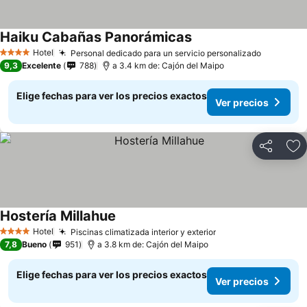
Haiku Cabañas Panorámicas
Hotel
Personal dedicado para un servicio personalizado
4 Estrellas
9,3
Excelente
788
a 3.4 km de: Cajón del Maipo
Elige fechas para ver los precios exactos
Ver precios
Compartir
Ag
Hostería Millahue
Hotel
Piscinas climatizada interior y exterior
4 Estrellas
7,8
Bueno
951
a 3.8 km de: Cajón del Maipo
Elige fechas para ver los precios exactos
Ver precios