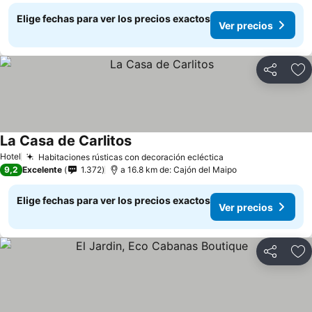
Elige fechas para ver los precios exactos
Ver precios
Compartir
Ag
La Casa de Carlitos
Hotel
Habitaciones rústicas con decoración ecléctica
9,2
Excelente
1.372
a 16.8 km de: Cajón del Maipo
Elige fechas para ver los precios exactos
Ver precios
Compartir
Ag