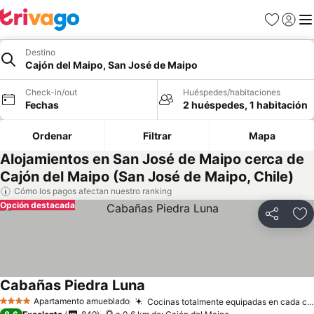
Favoritos
Iniciar 
Me
Destino
Cajón del Maipo, San José de Maipo
Check-in/out
Huéspedes/habitaciones
Fechas
2 huéspedes, 1 habitación
Ordenar
Filtrar
Mapa
Alojamientos en San José de Maipo cerca de
Cajón del Maipo (San José de Maipo, Chile)
Cómo los pagos afectan nuestro ranking
Opción destacada
Compartir
Ag
Cabañas Piedra Luna
Apartamento amueblado
Cocinas totalmente equipadas en cada cabaña
4 Estrellas