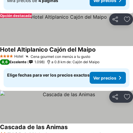
Mira precios de
4 páginas
Ver precios
Opción destacada
Compartir
Ag
Hotel Altiplanico Cajón del Maipo
Hotel
Cena gourmet con menús a tu gusto
4 Estrellas
8,6
Excelente
1.098
a 0.8 km de: Cajón del Maipo
Elige fechas para ver los precios exactos
Ver precios
Compartir
Ag
Cascada de las Animas