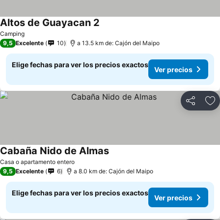
Altos de Guayacan 2
Camping
9,5
Excelente
10
a 13.5 km de: Cajón del Maipo
Elige fechas para ver los precios exactos
Ver precios
Compartir
Ag
Cabaña Nido de Almas
Casa o apartamento entero
9,5
Excelente
6
a 8.0 km de: Cajón del Maipo
Elige fechas para ver los precios exactos
Ver precios