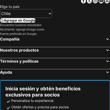
Facebook
Twitter
Insta
Yo
San Carlos de Apoquindo
Termas del Flaco
Elige tu país
Cachagua
Santa Laura Stadium
Punta de Lobos
Templo Votivo de Maipu
Agregar en Google
Encuentra nuestros resultados
Metro de Santiago
Quintay
fácilmente: agrega trivago como
Barrio Bellavista
Plaza Ñunoa
fuente preferida en Google.
Compañía
Hipodromo Chile
Playa Las Salinas
Valle Nevado
Torre Entel
Nuestros productos
Lake Rapel
Portillo
Términos y políticas
Plaza San Martín
Universidad de Chile
La Moneda Palace
Plaza Egaña
Ayuda
Plaza Pedro de Valdivia
Estadio Sausalito
Portal la Dehesa
Santuario Santa Teresa de los Andes
Inicia sesión y obtén beneficios
Cerro Santa Lucía
Laguna aculeo
exclusivos para socios
Avenida Libertad
Lagunillas
Personaliza tu experiencia
Mall Marina Arauco
Nuestra Señora de la Divina Providencia
Obtén ofertas y precios para socios