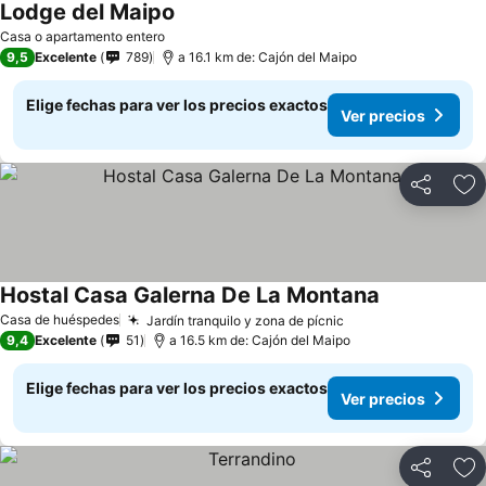
Lodge del Maipo
Casa o apartamento entero
9,5
Excelente
789
a 16.1 km de: Cajón del Maipo
Elige fechas para ver los precios exactos
Ver precios
Compartir
Ag
Hostal Casa Galerna De La Montana
Casa de huéspedes
Jardín tranquilo y zona de pícnic
9,4
Excelente
51
a 16.5 km de: Cajón del Maipo
Elige fechas para ver los precios exactos
Ver precios
Compartir
Ag