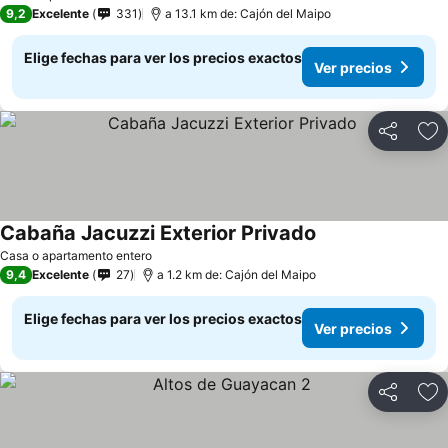
9,2
Excelente
331
a 13.1 km de: Cajón del Maipo
Elige fechas para ver los precios exactos
Ver precios
Compartir
Ag
Cabaña Jacuzzi Exterior Privado
Casa o apartamento entero
9,4
Excelente
27
a 1.2 km de: Cajón del Maipo
Elige fechas para ver los precios exactos
Ver precios
Compartir
Ag