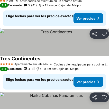
Hotel
Actividades de aventura en un entorno natural
2 Estrellas
9,2
Excelente
5.941
a 1.1 km de: Cajón del Maipo
Elige fechas para ver los precios exactos
Ver precios
Compartir
Ag
Tres Continentes
Apartamento amueblado
Cocinas bien equipadas para cocinar tú mismo
5 Estrellas
8,5
Excelente
418
a 1.8 km de: Cajón del Maipo
Elige fechas para ver los precios exactos
Ver precios
Compartir
Ag