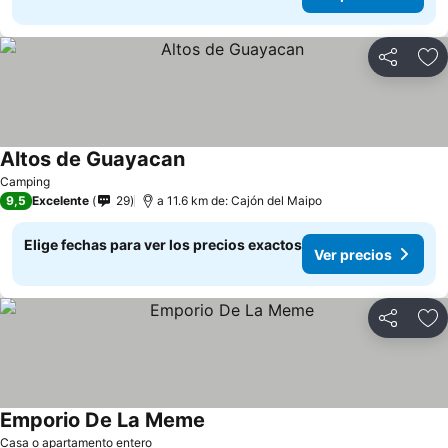
Compartir
Ag
Altos de Guayacan
Camping
9,5
Excelente
29
a 11.6 km de: Cajón del Maipo
Elige fechas para ver los precios exactos
Ver precios
Compartir
Ag
Emporio De La Meme
Casa o apartamento entero