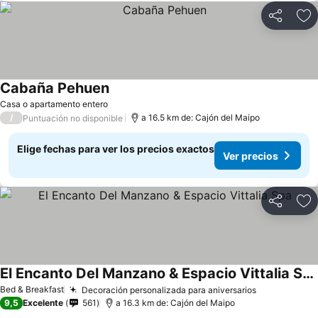
Compartir
Ag
Cabaña Pehuen
Casa o apartamento entero
/
a 16.5 km de: Cajón del Maipo
Puntuación no disponible
Elige fechas para ver los precios exactos
Ver precios
Compartir
Ag
El Encanto Del Manzano & Espacio Vittalia Spa
Bed & Breakfast
Decoración personalizada para aniversarios
9,5
Excelente
561
a 16.3 km de: Cajón del Maipo