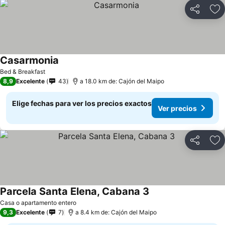
Compartir
Ag
Casarmonia
Bed & Breakfast
8,9
Excelente
43
a 18.0 km de: Cajón del Maipo
Elige fechas para ver los precios exactos
Ver precios
Compartir
Ag
Parcela Santa Elena, Cabana 3
Casa o apartamento entero
9,3
Excelente
7
a 8.4 km de: Cajón del Maipo