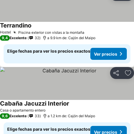
Terrandino
Hostel
Piscina exterior con vistas a la montaña
9,4
Excelente
32
a 9.9 km de: Cajón del Maipo
Elige fechas para ver los precios exactos
Ver precios
Compartir
Ag
Cabaña Jacuzzi Interior
Casa o apartamento entero
9,6
Excelente
33
a 1.2 km de: Cajón del Maipo
Elige fechas para ver los precios exactos
Ver precios