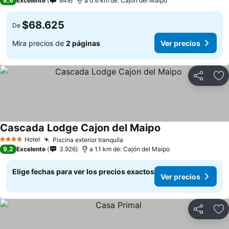
8,6
Excelente
849
a 0.6 km de: Cajón del Maipo
$68.625
De
Mira precios de
2 páginas
Ver precios
Compartir
Ag
Cascada Lodge Cajon del Maipo
Hotel
Piscina exterior tranquila
4 Estrellas
9,2
Excelente
3.926
a 1.1 km de: Cajón del Maipo
Elige fechas para ver los precios exactos
Ver precios
Compartir
Ag