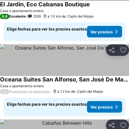
El Jardin, Eco Cabanas Boutique
Casa o apartamento entero
8,8
Excelente
206
a 1.0 km de: Cajón del Maipo
Elige fechas para ver los precios exactos
Ver precios
Compartir
Ag
Oceana Suites San Alfonso, San José De Maipo
Casa o apartamento entero
/
a 1.2 km de: Cajón del Maipo
Puntuación no disponible
Elige fechas para ver los precios exactos
Ver precios
Compartir
Ag