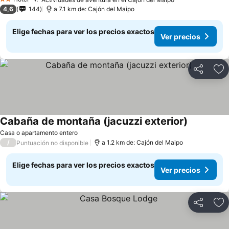
2 Estrellas
4,6
144
a 7.1 km de: Cajón del Maipo
Elige fechas para ver los precios exactos
Ver precios
Compartir
Ag
Cabaña de montaña (jacuzzi exterior)
Casa o apartamento entero
/
a 1.2 km de: Cajón del Maipo
Puntuación no disponible
Elige fechas para ver los precios exactos
Ver precios
Compartir
Ag