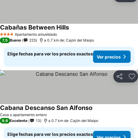
Cabañas Between Hills
Apartamento amueblado
4 Estrellas
7,5
Bueno
225
a 0.7 km de: Cajón del Maipo
Elige fechas para ver los precios exactos
Ver precios
Compartir
Ag
Cabana Descanso San Alfonso
Casa o apartamento entero
9,6
Excelente
13
a 0.7 km de: Cajón del Maipo
Elige fechas para ver los precios exactos
Ver precios