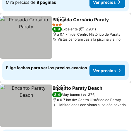
Mira precios de
8 páginas
Ver precios
Pousada Corsário Paraty
Compartir
Agregar a favoritos
V
3 Estrellas
8,9
Excelente
2.931
a 0.1 km de: Centro Histórico de Paraty
Vistas panorámicas a la piscina y al río
Ver 
Elige fechas para ver los precios exactos
Ver precios
Encanto Paraty Beach
Compartir
Agregar a favoritos
Ver 
8,4
Muy bueno
376
a 0.7 km de: Centro Histórico de Paraty
Habitaciones con vistas al balcón privado.
Ve