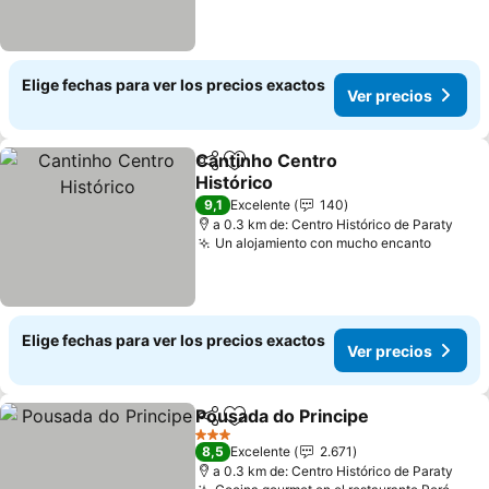
Elige fechas para ver los precios exactos
Ver precios
Cantinho Centro
Compartir
Agregar a favoritos
Histórico
Ver precios
9,1
Excelente
140
a 0.3 km de: Centro Histórico de Paraty
Un alojamiento con mucho encanto
Ver pr
Elige fechas para ver los precios exactos
Ver precios
Pousada do Principe
Compartir
Agregar a favoritos
Ver p
3 Estrellas
8,5
Excelente
2.671
a 0.3 km de: Centro Histórico de Paraty