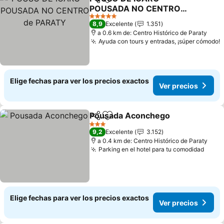
Compartir
Agregar a favoritos
POUSADA NO CENTRO
de PARATY
Ver precios
5 Estrellas
8,9
Excelente
1.351
a 0.6 km de: Centro Histórico de Paraty
Ayuda con tours y entradas, ¡súper cómodo!
V
Elige fechas para ver los precios exactos
Ver precios
Pousada Aconchego
Compartir
Agregar a favoritos
Ver p
3 Estrellas
9,2
Excelente
3.152
a 0.4 km de: Centro Histórico de Paraty
Parking en el hotel para tu comodidad
Ver p
Elige fechas para ver los precios exactos
Ver precios