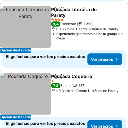
Pousada Literária de
Compartir
Agregar a favoritos
Paraty
Ver precios
4 Estrellas
9,4
Excelente
1.368
a 0.5 km de: Centro Histórico de Paraty
Experiencia gastronómica de la granja a la
mesa
Opción destacada
Elige fechas para ver los precios exactos
Ver precios
Pousada Coqueiro
Compartir
Agregar a favoritos
Ver pre
1 Estrellas
7,8
Bueno
257
a 0.3 km de: Centro Histórico de Paraty
Opción destacada
Elige fechas para ver los precios exactos
Ver precios