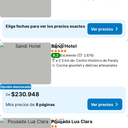
Elige fechas para ver los precios exactos
Ver precios
Sandi Hotel
Compartir
Agregar a favoritos
Ver precios
5 Estrellas
9,2
Excelente
2.676
a 0.5 km de: Centro Histórico de Paraty
Cocina gourmet y delicias artesanales
Ver 
Opción destacada
$230.948
De
Mira precios de
8 páginas
Ver precios
Pousada Lua Clara
Compartir
Agregar a favoritos
Ver pre