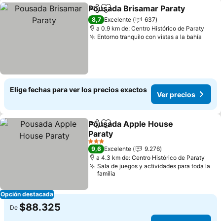
Pousada Brisamar Paraty
Compartir
Agregar a favoritos
V
8,7
Excelente
637
a 0.9 km de: Centro Histórico de Paraty
Entorno tranquilo con vistas a la bahía
Ver p
Elige fechas para ver los precios exactos
Ver precios
Pousada Apple House
Compartir
Agregar a favoritos
Paraty
Ver precios
3 Estrellas
9,6
Excelente
9.276
a 4.3 km de: Centro Histórico de Paraty
Sala de juegos y actividades para toda la
familia
Opción destacada
$88.325
De