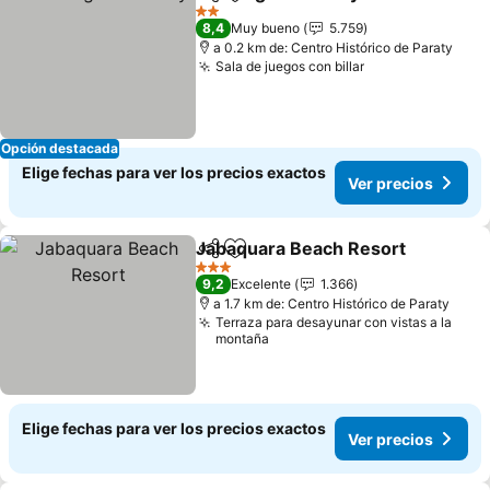
Compartir
Agregar a favoritos
Ver pre
2 Estrellas
8,4
Muy bueno
5.759
a 0.2 km de: Centro Histórico de Paraty
Sala de juegos con billar
Ver precios
Opción destacada
Elige fechas para ver los precios exactos
Ver precios
Jabaquara Beach Resort
Compartir
Agregar a favoritos
V
3 Estrellas
9,2
Excelente
1.366
a 1.7 km de: Centro Histórico de Paraty
Terraza para desayunar con vistas a la
montaña
Elige fechas para ver los precios exactos
Ver precios