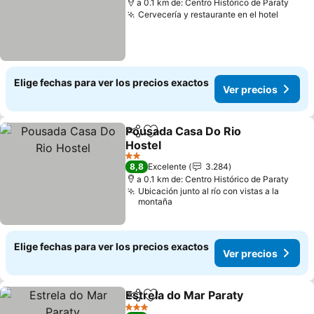
a 0.1 km de: Centro Histórico de Paraty
Cervecería y restaurante en el hotel
Ver pr
Elige fechas para ver los precios exactos
Ver precios
Pousada Casa Do Rio
Compartir
Agregar a favoritos
Hostel
Ver precios
2 Estrellas
8,8
Excelente
3.284
a 0.1 km de: Centro Histórico de Paraty
Ubicación junto al río con vistas a la
montaña
Elige fechas para ver los precios exactos
Ver precios
Estrela do Mar Paraty
Compartir
Agregar a favoritos
Ver 
3 Estrellas