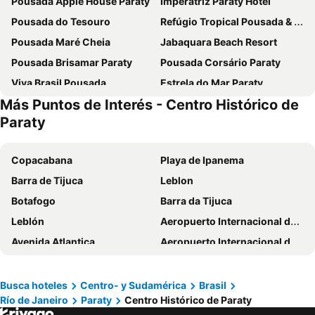
Pousada Apple House Paraty
Imperatriz Paraty Hotel
Pousada do Tesouro
Refúgio Tropical Pousada & Flats
Pousada Maré Cheia
Jabaquara Beach Resort
Pousada Brisamar Paraty
Pousada Corsário Paraty
Viva Brasil Pousada
Estrela do Mar Paraty
Más Puntos de Interés - Centro Histórico de
Sandi Hotel
Pousada Doce Paraty
Paraty
Pousada da Condessa
Encanto Paraty Beach
Pousada Coqueiro
Pousada Aconchego
Copacabana
Playa de Ipanema
Villa Tie Paraty
Pousada do Principe
Barra de Tijuca
Leblon
Pousada Camila
A Casa de Paulo Autran
Botafogo
Barra da Tijuca
Pousada Solar D Alcina
Pousada Thamalu
Leblón
Aeropuerto Internacional de Galeão Antônio Carlos Jobim
Pousada das Pedras
Pousada Cana Caiana
Avenida Atlantica
Aeropuerto Internacional de São Paulo-Guarulhos
Pousada Serra Da Bocaina Paraty
Pousada Literária de Paraty
Flamengo
Lapa
Refron du Mar Pousada Paraty
Pousada Manaca
Botafogo
Rio de Janeiro: Carioca Landscapes between the Mountain and the Sea
Busca hoteles
Centro- y Sudamérica
Brasil
Casa Beira Rio Paraty - Cama e Café
Hotel Garni Cruzeiro do Sul
Río de Janeiro
Paraty
Centro Histórico de Paraty
Porto de Santos
Vila do Abraão
Pousada Casa dos Autores
Casa Do Mar Inn Paraty