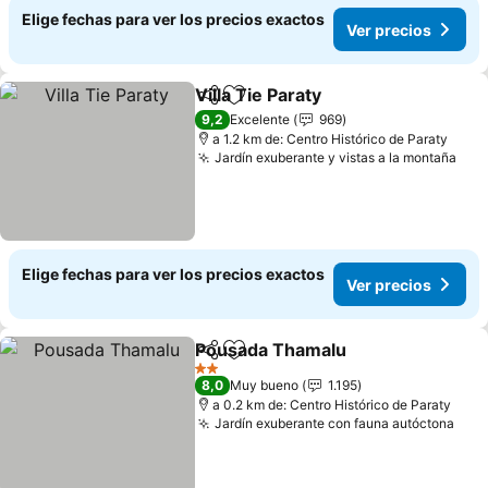
Elige fechas para ver los precios exactos
Ver precios
Villa Tie Paraty
Compartir
Agregar a favoritos
Ver precios
9,2
Excelente
969
a 1.2 km de: Centro Histórico de Paraty
Jardín exuberante y vistas a la montaña
Ver
Elige fechas para ver los precios exactos
Ver precios
Pousada Thamalu
Compartir
Agregar a favoritos
Ver prec
2 Estrellas
8,0
Muy bueno
1.195
a 0.2 km de: Centro Histórico de Paraty
Jardín exuberante con fauna autóctona
Ver 