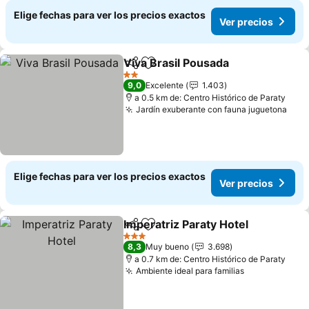
Elige fechas para ver los precios exactos
Ver precios
Viva Brasil Pousada
Compartir
Agregar a favoritos
Ver pr
2 Estrellas
9,0
Excelente
1.403
a 0.5 km de: Centro Histórico de Paraty
Jardín exuberante con fauna juguetona
Ver 
Elige fechas para ver los precios exactos
Ver precios
Imperatriz Paraty Hotel
Compartir
Agregar a favoritos
Ver
3 Estrellas
8,3
Muy bueno
3.698
a 0.7 km de: Centro Histórico de Paraty
Ambiente ideal para familias
Ver precios