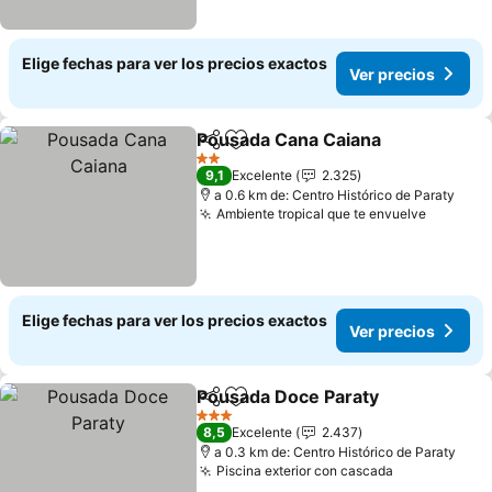
Elige fechas para ver los precios exactos
Ver precios
Pousada Cana Caiana
Compartir
Agregar a favoritos
Ver 
2 Estrellas
9,1
Excelente
2.325
a 0.6 km de: Centro Histórico de Paraty
Ambiente tropical que te envuelve
Ver pre
Elige fechas para ver los precios exactos
Ver precios
Pousada Doce Paraty
Compartir
Agregar a favoritos
Ver p
3 Estrellas
8,5
Excelente
2.437
a 0.3 km de: Centro Histórico de Paraty
Piscina exterior con cascada
Ver precios