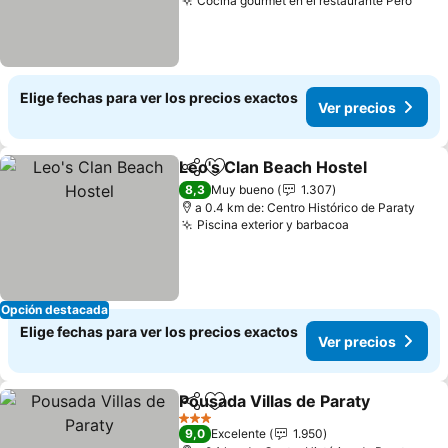
Cocina gourmet en el restaurante Peró
Ver 
Elige fechas para ver los precios exactos
Ver precios
Leo's Clan Beach Hostel
Compartir
Agregar a favoritos
Ve
8,3
Muy bueno
1.307
a 0.4 km de: Centro Histórico de Paraty
Piscina exterior y barbacoa
Ver precios
Opción destacada
Elige fechas para ver los precios exactos
Ver precios
Pousada Villas de Paraty
Compartir
Agregar a favoritos
V
3 Estrellas
9,0
Excelente
1.950