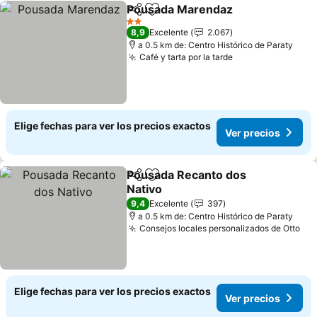
Pousada Marendaz
Compartir
Agregar a favoritos
Ver pre
2 Estrellas
8,9
Excelente
2.067
a 0.5 km de: Centro Histórico de Paraty
Café y tarta por la tarde
Ver precios
Elige fechas para ver los precios exactos
Ver precios
Pousada Recanto dos
Compartir
Agregar a favoritos
Nativo
Ver precios
9,4
Excelente
397
a 0.5 km de: Centro Histórico de Paraty
Consejos locales personalizados de Otto
Ver
Elige fechas para ver los precios exactos
Ver precios