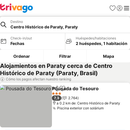
Favoritos
Iniciar 
Me
Destino
Centro Histórico de Paraty, Paraty
Check-in/out
Huéspedes/habitaciones
Fechas
2 huéspedes, 1 habitación
Ordenar
Filtrar
Mapa
Alojamientos en Paraty cerca de Centro
Histórico de Paraty (Paraty, Brasil)
Cómo los pagos afectan nuestro ranking
Pousada do Tesouro
Compartir
Agregar a favoritos
Ver p
3 Estrellas
7,3
2.764
a 0.2 km de: Centro Histórico de Paraty
Piscina exterior con solárium
Ver precios