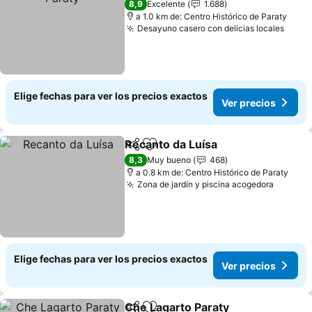
8,9
Excelente
1.688
a 1.0 km de: Centro Histórico de Paraty
Desayuno casero con delicias locales
Ver p
Elige fechas para ver los precios exactos
Ver precios
Recanto da Luísa
Compartir
Agregar a favoritos
Ver preci
8,3
Muy bueno
468
a 0.8 km de: Centro Histórico de Paraty
Zona de jardín y piscina acogedora
Ver pre
Elige fechas para ver los precios exactos
Ver precios
Che Lagarto Paraty