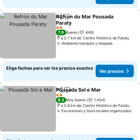
Refron du Mar Pousada
Compartir
Agregar a favoritos
Paraty
Ver precios
2 Estrellas
7,9
Bueno
846
a 0.7 km de: Centro Histórico de Paraty
Ambiente tranquilo y relajado
Ver precios
Elige fechas para ver los precios exactos
Ver precios
Pousada Sol e Mar
Compartir
Agregar a favoritos
Ver pre
2 Estrellas
8,3
Muy bueno
1.404
a 0.6 km de: Centro Histórico de Paraty
Excursiones y tours locales organizados
Ver