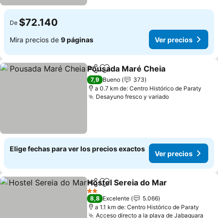
$72.140
De
Mira precios de
9 páginas
Ver precios
Pousada Maré Cheia
Compartir
Agregar a favoritos
Ver p
7,9
Bueno
373
a 0.7 km de: Centro Histórico de Paraty
Desayuno fresco y variado
Ver precios
Elige fechas para ver los precios exactos
Ver precios
Hostel Sereia do Mar
Compartir
Agregar a favoritos
Ver p
2 Estrellas
8,8
Excelente
5.066
a 1.1 km de: Centro Histórico de Paraty
Acceso directo a la playa de Jabaquara
Ver