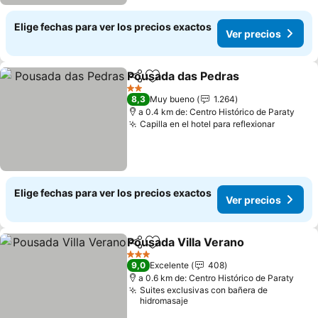
Elige fechas para ver los precios exactos
Ver precios
Pousada das Pedras
Compartir
Agregar a favoritos
Ver pr
2 Estrellas
8,3
Muy bueno
1.264
a 0.4 km de: Centro Histórico de Paraty
Capilla en el hotel para reflexionar
Ver pre
Elige fechas para ver los precios exactos
Ver precios
Pousada Villa Verano
Compartir
Agregar a favoritos
Ver p
3 Estrellas
9,0
Excelente
408
a 0.6 km de: Centro Histórico de Paraty
Suites exclusivas con bañera de
hidromasaje