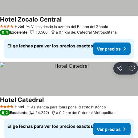
Hotel Zocalo Central
Hotel
Vistas desde la azotea del Balcón del Zócalo
4 Estrellas
9,4
Excelente
13.566
a 0.1 km de: Catedral Metropolitana
Elige fechas para ver los precios exactos
Ver precios
Compartir
Ag
Hotel Catedral
Hotel
Asistencia para tours por el distrito histórico
4 Estrellas
9,2
Excelente
14.242
a 0.2 km de: Catedral Metropolitana
Elige fechas para ver los precios exactos
Ver precios