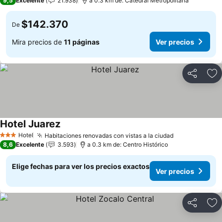
9,5
Excelente
21.938
a 0.3 km de: Catedral Metropolitana
$142.370
De
Mira precios de
11 páginas
Ver precios
Compartir
Ag
Hotel Juarez
Hotel
Habitaciones renovadas con vistas a la ciudad
3 Estrellas
8,6
Excelente
3.593
a 0.3 km de: Centro Histórico
Elige fechas para ver los precios exactos
Ver precios
Compartir
Ag