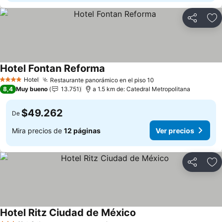
Compartir
Ag
Hotel Fontan Reforma
Hotel
Restaurante panorámico en el piso 10
4 Estrellas
8,4
Muy bueno
13.751
a 1.5 km de: Catedral Metropolitana
$49.262
De
Mira precios de
12 páginas
Ver precios
Compartir
Ag
Hotel Ritz Ciudad de México