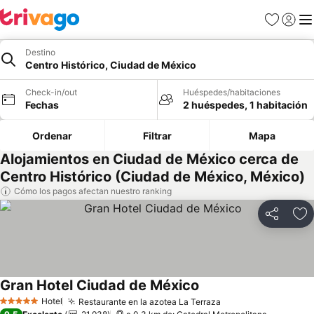
Favoritos
Iniciar 
Me
Destino
Centro Histórico, Ciudad de México
Check-in/out
Huéspedes/habitaciones
Fechas
2 huéspedes, 1 habitación
Ordenar
Filtrar
Mapa
Alojamientos en Ciudad de México cerca de
Centro Histórico (Ciudad de México, México)
Cómo los pagos afectan nuestro ranking
Compartir
Ag
Gran Hotel Ciudad de México
Hotel
Restaurante en la azotea La Terraza
5 Estrellas