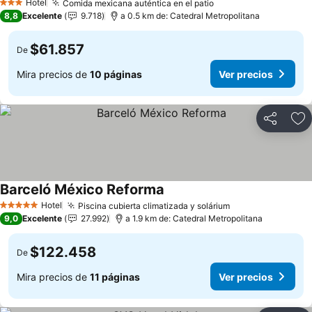
Hotel
Comida mexicana auténtica en el patio
3 Estrellas
8,8
Excelente
9.718
a 0.5 km de: Catedral Metropolitana
$61.857
De
Mira precios de
10 páginas
Ver precios
Compartir
Ag
Barceló México Reforma
Hotel
Piscina cubierta climatizada y solárium
5 Estrellas
9,0
Excelente
27.992
a 1.9 km de: Catedral Metropolitana
$122.458
De
Mira precios de
11 páginas
Ver precios