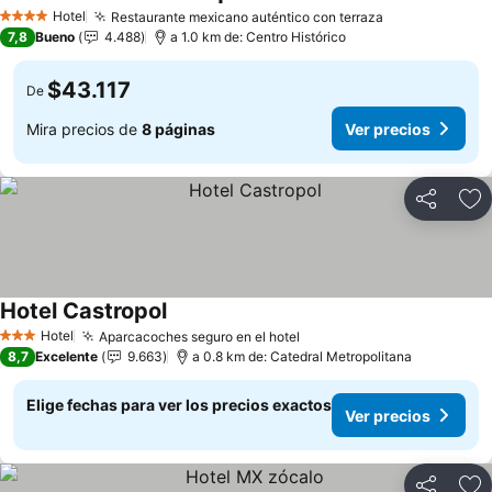
Hotel
Restaurante mexicano auténtico con terraza
4 Estrellas
7,8
Bueno
4.488
a 1.0 km de: Centro Histórico
$43.117
De
Mira precios de
8 páginas
Ver precios
Compartir
Ag
Hotel Castropol
Hotel
Aparcacoches seguro en el hotel
3 Estrellas
8,7
Excelente
9.663
a 0.8 km de: Catedral Metropolitana
Elige fechas para ver los precios exactos
Ver precios