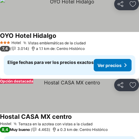
Compartir
Ag
OYO Hotel Hidalgo
Hotel
Vistas emblemáticas de la ciudad
3 Estrellas
7,4
3.014
a 1.1 km de: Centro Histórico
Elige fechas para ver los precios exactos
Ver precios
Opción destacada
Compartir
Ag
Hostal CASA MX centro
Hostel
Terraza en la azotea con vistas a la ciudad
8,4
Muy bueno
4.463
a 0.3 km de: Centro Histórico