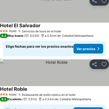
Compartir
Ag
Hotel El Salvador
Hotel
Servicios de tours en el hotel
3 Estrellas
8,2
Muy bueno
6.030
a 0.8 km de: Catedral Metropolitana
Elige fechas para ver los precios exactos
Ver precios
Compartir
Ag
Hotel Roble
Hotel
Restaurante de estilo rústico en el hotel
3 Estrellas
8,5
Excelente
5.513
a 0.5 km de: Catedral Metropolitana