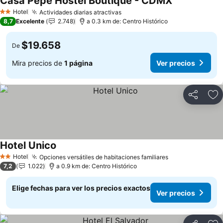
Casa Pepe Hostel Boutique - CDMX
Hotel
Actividades diarias atractivas
2 Estrellas
8,7
Excelente
2.748
a 0.3 km de: Centro Histórico
$19.658
De
Mira precios de
1 página
Ver precios
Compartir
Ag
Hotel Unico
Hotel
Opciones versátiles de habitaciones familiares
2 Estrellas
7,2
1.022
a 0.9 km de: Centro Histórico
Elige fechas para ver los precios exactos
Ver precios