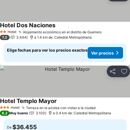
Hotel Dos Naciones
Hotel
Alojamiento económico en el distrito de Guerrero
2 Estrellas
7,2
3.444
a 1.4 km de: Catedral Metropolitana
Elige fechas para ver los precios exactos
Ver precios
Compartir
Ag
Hotel Templo Mayor
Hotel
Terraza en la azotea con vistas a la ciudad
3 Estrellas
8,2
Muy bueno
3.100
a 0.4 km de: Catedral Metropolitana
$36.455
De