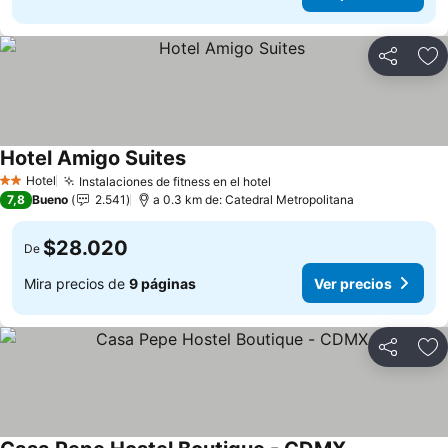
Compartir
Ag
Hotel Amigo Suites
Hotel
Instalaciones de fitness en el hotel
2 Estrellas
7,8
Bueno
2.541
a 0.3 km de: Catedral Metropolitana
$28.020
De
Mira precios de
9 páginas
Ver precios
Compartir
Ag