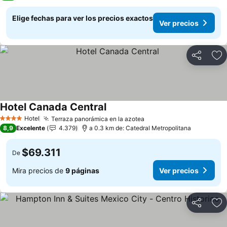
Elige fechas para ver los precios exactos
Ver precios
Compartir
Ag
Hotel Canada Central
Hotel
Terraza panorámica en la azotea
4 Estrellas
8,9
Excelente
4.379
a 0.3 km de: Catedral Metropolitana
$69.311
De
Mira precios de
9 páginas
Ver precios
Compartir
Ag