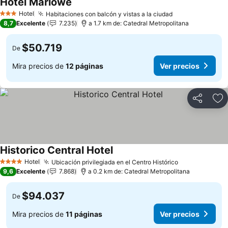
Hotel Marlowe
Hotel
Habitaciones con balcón y vistas a la ciudad
3 Estrellas
8,7
Excelente
7.235
a 1.7 km de: Catedral Metropolitana
$50.719
De
Mira precios de
12 páginas
Ver precios
Compartir
Ag
Historico Central Hotel
Hotel
Ubicación privilegiada en el Centro Histórico
4 Estrellas
9,6
Excelente
7.868
a 0.2 km de: Catedral Metropolitana
$94.037
De
Mira precios de
11 páginas
Ver precios