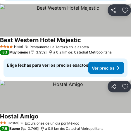
Compartir
Ag
Best Western Hotel Majestic
Hotel
Restaurante La Terraza en la azotea
4 Estrellas
8,1
Muy bueno
3.959
a 0.2 km de: Catedral Metropolitana
Elige fechas para ver los precios exactos
Ver precios
Compartir
Ag
Hostal Amigo
Hostel
Excursiones de un día por México
2 Estrellas
7,5
Bueno
3.746
a 0.5 km de: Catedral Metropolitana