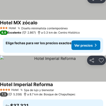
Compartir
Ag
Hotel MX zócalo
Hotel
Diseño minimalista contemporáneo
3 Estrellas
8,6
Excelente
2.867
a 0.3 km de: Centro Histórico
Elige fechas para ver los precios exactos
Ver precios
Compartir
Ag
Hotel Imperial Reforma
Hotel
Spa de lujo y bienestar
4 Estrellas
7,3
5.358
a 8.7 km de: Bosque de Chapultepec
$37.321
De