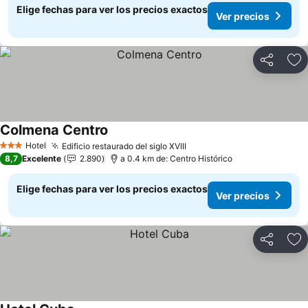
Elige fechas para ver los precios exactos
Ver precios
Compartir
Ag
Colmena Centro
Hotel
Edificio restaurado del siglo XVIII
3 Estrellas
8,7
Excelente
2.890
a 0.4 km de: Centro Histórico
Elige fechas para ver los precios exactos
Ver precios
Compartir
Ag