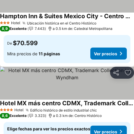
Hampton Inn & Suites Mexico City - Centro Historico
Hotel
Ubicación histórica en el Centro Histórico
3 Estrellas
8,9
Excelente
7.443
a 0.5 km de: Catedral Metropolitana
$70.599
De
Mira precios de
11 páginas
Ver precios
Compartir
Ag
Hotel MX más centro CDMX, Trademark Collection by Wyndham
Hotel
Edificio histórico de estilo industrial chic
4 Estrellas
8,6
Excelente
3.323
a 0.3 km de: Centro Histórico
Elige fechas para ver los precios exactos
Ver precios