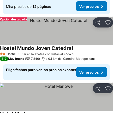
Mira precios de
12 páginas
Ver precios
Opción destacada
Compartir
Ag
Hostel Mundo Joven Catedral
Hostel
Bar en la azotea con vistas al Zócalo
2 Estrellas
8,2
Muy bueno
7.846
a 0.1 km de: Catedral Metropolitana
Elige fechas para ver los precios exactos
Ver precios
Compartir
Ag