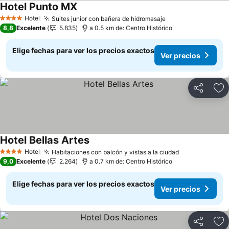
Hotel Punto MX
Hotel
Suites junior con bañera de hidromasaje
4 Estrellas
8,8
Excelente
5.835
a 0.5 km de: Centro Histórico
Elige fechas para ver los precios exactos
Ver precios
Compartir
Ag
Hotel Bellas Artes
Hotel
Habitaciones con balcón y vistas a la ciudad
4 Estrellas
9,0
Excelente
2.264
a 0.7 km de: Centro Histórico
Elige fechas para ver los precios exactos
Ver precios
Compartir
Ag