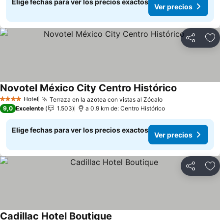
Elige fechas para ver los precios exactos
Ver precios
Compartir
Ag
Novotel México City Centro Histórico
Hotel
Terraza en la azotea con vistas al Zócalo
4 Estrellas
9,0
Excelente
1.503
a 0.9 km de: Centro Histórico
Elige fechas para ver los precios exactos
Ver precios
Compartir
Ag
Cadillac Hotel Boutique