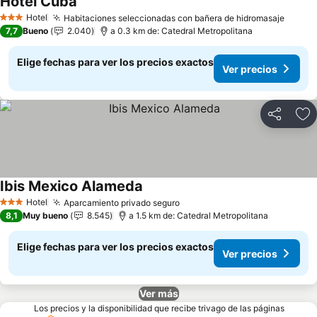
Hotel Cuba
Hotel
Habitaciones seleccionadas con bañera de hidromasaje
3 Estrellas
7,7
Bueno
2.040
a 0.3 km de: Catedral Metropolitana
Elige fechas para ver los precios exactos
Ver precios
Compartir
Ag
Ibis Mexico Alameda
Hotel
Aparcamiento privado seguro
3 Estrellas
8,1
Muy bueno
8.545
a 1.5 km de: Catedral Metropolitana
Elige fechas para ver los precios exactos
Ver precios
Ver más
Los precios y la disponibilidad que recibe trivago de las páginas