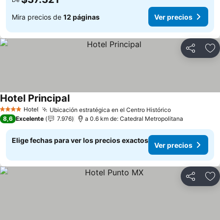
Mira precios de
12 páginas
Ver precios
Compartir
Ag
Hotel Principal
Hotel
Ubicación estratégica en el Centro Histórico
4 Estrellas
8,6
Excelente
7.976
a 0.6 km de: Catedral Metropolitana
Elige fechas para ver los precios exactos
Ver precios
Compartir
Ag