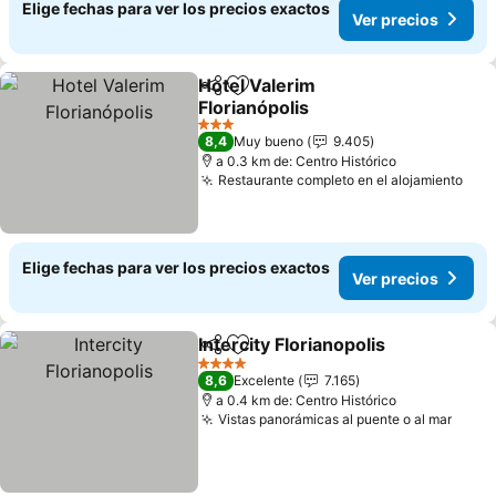
Elige fechas para ver los precios exactos
Ver precios
Hotel Valerim
Compartir
Agregar a favoritos
Florianópolis
Ver precios
3 Estrellas
8,4
Muy bueno
9.405
a 0.3 km de: Centro Histórico
Restaurante completo en el alojamiento
Ver
Elige fechas para ver los precios exactos
Ver precios
Intercity Florianopolis
Compartir
Agregar a favoritos
Ver 
4 Estrellas
8,6
Excelente
7.165
a 0.4 km de: Centro Histórico
Vistas panorámicas al puente o al mar
Ver p