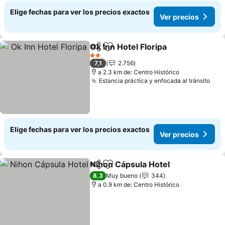
Elige fechas para ver los precios exactos
Ver precios
Ok Inn Hotel Floripa
Compartir
Agregar a favoritos
Ver pr
2 Estrellas
7,1
2.756
a 2.3 km de: Centro Histórico
Estancia práctica y enfocada al tránsito
Ver
Elige fechas para ver los precios exactos
Ver precios
Nihon Cápsula Hotel
Compartir
Agregar a favoritos
Ver p
8,3
Muy bueno
344
a 0.9 km de: Centro Histórico