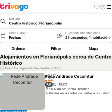
Favoritos
Iniciar 
Me
Destino
Centro Histórico, Florianópolis
Check-in/out
Huéspedes/habitaciones
Fechas
2 huéspedes, 1 habitación
Ordenar
Filtrar
Mapa
Alojamientos en Florianópolis cerca de Centro
Histórico
Cómo los pagos afectan nuestro ranking
Rede Andrade Cecomtur
Compartir
Agregar a favoritos
V
3 Estrellas
7,0
19.175
a 0.5 km de: Centro Histórico
Piscina en la azotea con vistas a la ciudad
V
Opción destacada