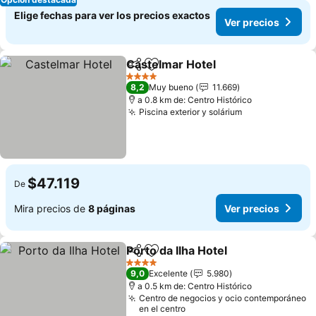
Elige fechas para ver los precios exactos
Ver precios
Castelmar Hotel
Compartir
Agregar a favoritos
Ver precio
4 Estrellas
8,2
Muy bueno
11.669
a 0.8 km de: Centro Histórico
Piscina exterior y solárium
Ver precios
$47.119
De
Mira precios de
8 páginas
Ver precios
Porto da Ilha Hotel
Compartir
Agregar a favoritos
Ver prec
4 Estrellas
9,0
Excelente
5.980
a 0.5 km de: Centro Histórico
Centro de negocios y ocio contemporáneo
en el centro