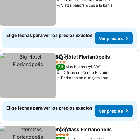
Vistas panorámicas a la bahía
Ver precio
Elige fechas para ver los precios exactos
Ver precios
Big Hotel Florianópolis
Compartir
Agregar a favoritos
Ver
3 Estrellas
7,9
Muy bueno
809
a 2.5 km de: Centro Histórico
Barbacoa en el alojamiento
Ver precios
Elige fechas para ver los precios exactos
Ver precios
Interclass Florianópolis
Compartir
Agregar a favoritos
Ver
4 Estrellas