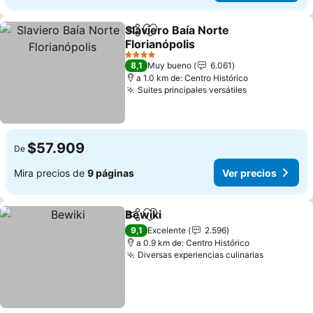
Slaviero Baía Norte
Compartir
Agregar a favoritos
Florianópolis
Ver precios
4 Estrellas
8,1
Muy bueno
6.061
a 1.0 km de: Centro Histórico
Suites principales versátiles
Ver precios
$57.909
De
Mira precios de
9 páginas
Ver precios
Bewiki
Compartir
Agregar a favoritos
Ver precios
9,1
Excelente
2.596
a 0.9 km de: Centro Histórico
Diversas experiencias culinarias
Ver preci