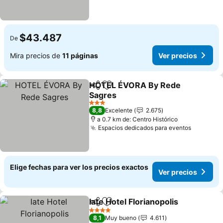
$43.487
De
Mira precios de
11 páginas
Ver precios
HOTEL ÉVORA By Rede
Compartir
Agregar a favoritos
Sagres
Ver precios
3 Estrellas
8,8
Excelente
2.675
a 0.7 km de: Centro Histórico
Espacios dedicados para eventos
Ver prec
Elige fechas para ver los precios exactos
Ver precios
Iate Hotel Florianopolis
Compartir
Agregar a favoritos
Ver
4 Estrellas
8,1
Muy bueno
4.611