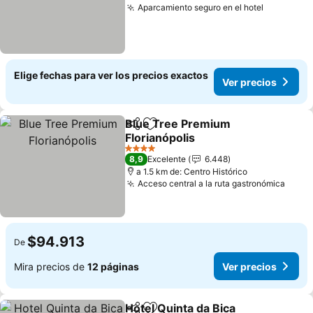
Aparcamiento seguro en el hotel
Ver preci
Elige fechas para ver los precios exactos
Ver precios
Blue Tree Premium
Compartir
Agregar a favoritos
Florianópolis
Ver precios
4 Estrellas
8,9
Excelente
6.448
a 1.5 km de: Centro Histórico
Acceso central a la ruta gastronómica
Ver p
$94.913
De
Mira precios de
12 páginas
Ver precios
Hotel Quinta da Bica