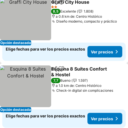
Graffi City House
Compartir
Agregar a favoritos
Ver preci
2 Estrellas
8,5
Excelente
1.808
a 0.6 km de: Centro Histórico
Diseño moderno, compacto y práctico
Ver p
Opción destacada
Elige fechas para ver los precios exactos
Ver precios
Esquina 8 Suítes Confort
Compartir
Agregar a favoritos
& Hostel
Ver precios
7,7
Bueno
1.597
a 1.0 km de: Centro Histórico
Check-in digital sin complicaciones
Ver pr
Opción destacada
Elige fechas para ver los precios exactos
Ver precios