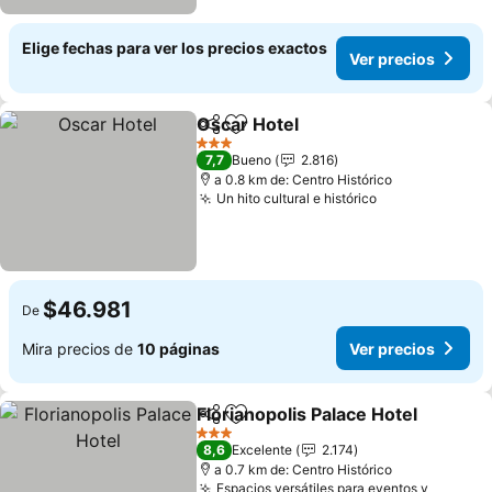
Elige fechas para ver los precios exactos
Ver precios
Oscar Hotel
Compartir
Agregar a favoritos
Ver precios
3 Estrellas
7,7
Bueno
2.816
a 0.8 km de: Centro Histórico
Un hito cultural e histórico
Ver precios
$46.981
De
Mira precios de
10 páginas
Ver precios
Florianopolis Palace Hotel
Compartir
Agregar a favoritos
3 Estrellas
8,6
Excelente
2.174
a 0.7 km de: Centro Histórico
Espacios versátiles para eventos y