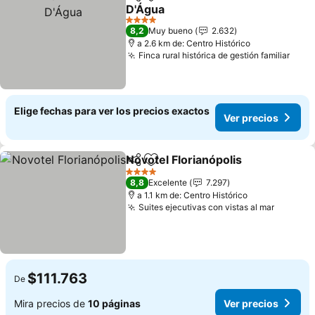
Compartir
Agregar a favoritos
D'Água
Ver precios
4 Estrellas
8,2
Muy bueno
2.632
a 2.6 km de: Centro Histórico
Finca rural histórica de gestión familiar
Ver 
Elige fechas para ver los precios exactos
Ver precios
Novotel Florianópolis
Compartir
Agregar a favoritos
Ver p
4 Estrellas
8,8
Excelente
7.297
a 1.1 km de: Centro Histórico
Suites ejecutivas con vistas al mar
Ver pre
$111.763
De
Mira precios de
10 páginas
Ver precios