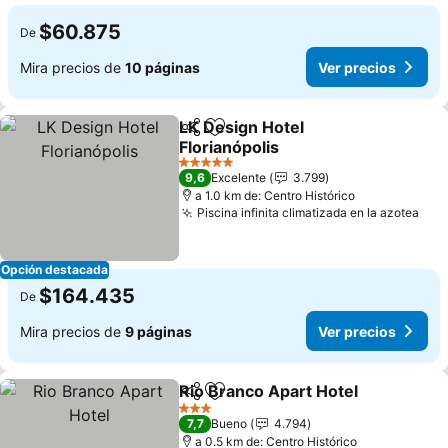
$60.875
De
Mira precios de
10 páginas
Ver precios
LK Design Hotel
Compartir
Agregar a favoritos
Florianópolis
Ver precios
5 Estrellas
9,6
Excelente
3.799
a 1.0 km de: Centro Histórico
Piscina infinita climatizada en la azotea
Ver
Opción destacada
$164.435
De
Mira precios de
9 páginas
Ver precios
Rio Branco Apart Hotel
Compartir
Agregar a favoritos
Ver
3 Estrellas
7,7
Bueno
4.794
a 0.5 km de: Centro Histórico