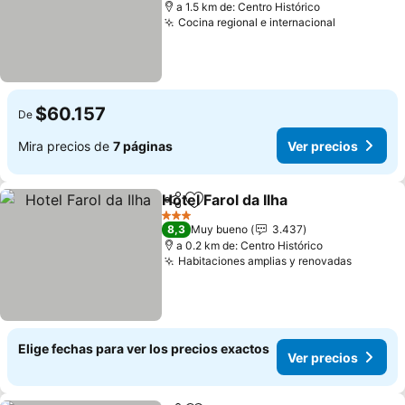
a 1.5 km de: Centro Histórico
Cocina regional e internacional
Ver preci
$60.157
De
Mira precios de
7 páginas
Ver precios
Hotel Farol da Ilha
Compartir
Agregar a favoritos
Ver prec
3 Estrellas
8,3
Muy bueno
3.437
a 0.2 km de: Centro Histórico
Habitaciones amplias y renovadas
Ver pre
Elige fechas para ver los precios exactos
Ver precios