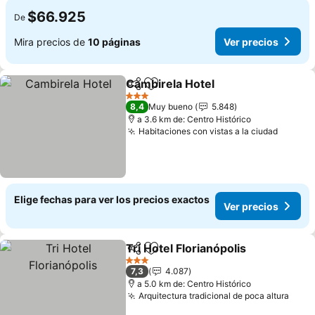
$66.925
De
Mira precios de
10 páginas
Ver precios
Cambirela Hotel
Compartir
Agregar a favoritos
Ver precio
3 Estrellas
8,4
Muy bueno
5.848
a 3.6 km de: Centro Histórico
Habitaciones con vistas a la ciudad
Ver pr
Elige fechas para ver los precios exactos
Ver precios
Tri Hotel Florianópolis
Compartir
Agregar a favoritos
Ver 
3 Estrellas
7,3
4.087
a 5.0 km de: Centro Histórico
Arquitectura tradicional de poca altura
Ver 