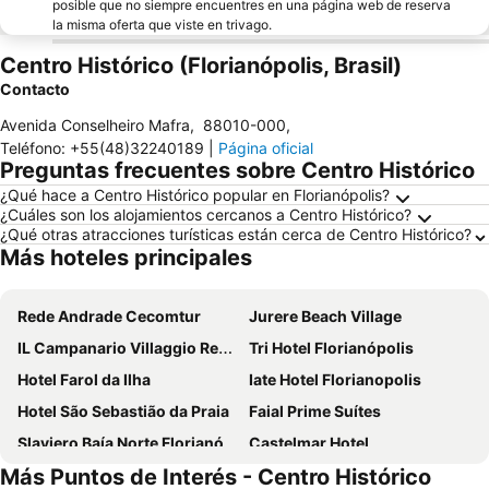
posible que no siempre encuentres en una página web de reserva
la misma oferta que viste en trivago.
Centro Histórico (Florianópolis, Brasil)
Contacto
Avenida Conselheiro Mafra
,
88010-000
,
Teléfono
:
+55(48)32240189
|
Página oficial
Preguntas frecuentes sobre Centro Histórico
¿Qué hace a Centro Histórico popular en Florianópolis?
¿Cuáles son los alojamientos cercanos a Centro Histórico?
¿Qué otras atracciones turísticas están cerca de Centro Histórico?
Más hoteles principales
Rede Andrade Cecomtur
Jurere Beach Village
IL Campanario Villaggio Resort - OFICIAL
Tri Hotel Florianópolis
Hotel Farol da Ilha
Iate Hotel Florianopolis
Hotel São Sebastião da Praia
Faial Prime Suítes
Slaviero Baía Norte Florianópolis
Castelmar Hotel
Más Puntos de Interés - Centro Histórico
Mercure Florianópolis
Ok Inn Hotel Floripa