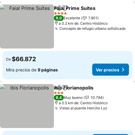
Faial Prime Suítes
Compartir
Agregar a favoritos
Ver prec
4 Estrellas
9,0
Excelente
7.901
a 0.2 km de: Centro Histórico
Concepto de refugio urbano sofisticado
Ver 
$66.872
De
Mira precios de
9 páginas
Ver precios
ibis Florianopolis
Compartir
Agregar a favoritos
Ver preci
3 Estrellas
8,4
Muy bueno
10.794
a 0.5 km de: Centro Histórico
Vistas al puente Hercilio Luz
Ver precios