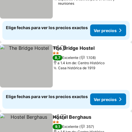
reuniones
Elige fechas para ver los precios exactos
Ver precios
The Bridge Hostel
Compartir
Agregar a favoritos
Ver prec
2 Estrellas
8,7
Excelente
1.108
a 1.4 km de: Centro Histórico
Casa histórica de 1919
Ver precios
Elige fechas para ver los precios exactos
Ver precios
Hostel Berghaus
Compartir
Agregar a favoritos
Ver preci
2 Estrellas
9,1
Excelente
357
a 1.6 km de: Centro Histórico