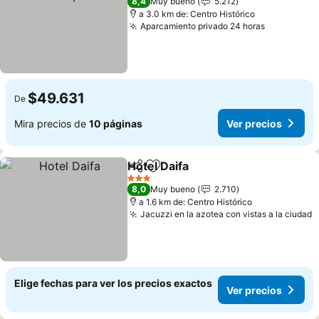
8,4
Muy bueno
5.212
a 3.0 km de: Centro Histórico
Aparcamiento privado 24 horas
Ver preci
$49.631
De
Mira precios de
10 páginas
Ver precios
Hotel Daifa
Compartir
Agregar a favoritos
Ver precios
3 Estrellas
8,0
Muy bueno
2.710
a 1.6 km de: Centro Histórico
Jacuzzi en la azotea con vistas a la ciudad
V
Elige fechas para ver los precios exactos
Ver precios