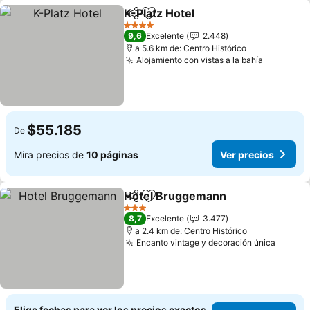
K-Platz Hotel
Compartir
Agregar a favoritos
Ver precios
4 Estrellas
9,6
Excelente
2.448
a 5.6 km de: Centro Histórico
Alojamiento con vistas a la bahía
Ver prec
$55.185
De
Mira precios de
10 páginas
Ver precios
Hotel Bruggemann
Compartir
Agregar a favoritos
Ver pre
3 Estrellas
8,7
Excelente
3.477
a 2.4 km de: Centro Histórico
Encanto vintage y decoración única
Ver pr
Elige fechas para ver los precios exactos