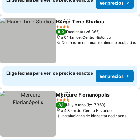
Ver precios
Home Time Studios
Compartir
Agregar a favoritos
Ver pr
4 Estrellas
8,9
Excelente
366
a 0.1 km de: Centro Histórico
Cocinas americanas totalmente equipadas
V
Elige fechas para ver los precios exactos
Ver precios
Mercure Florianópolis
Compartir
Agregar a favoritos
Ver 
4 Estrellas
8,1
Muy bueno
7.360
a 4.8 km de: Centro Histórico
Instalaciones de bienestar dedicadas
Ver p