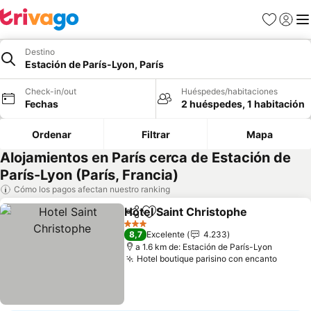
Favoritos
Iniciar 
Me
Destino
Estación de París-Lyon, París
Check-in/out
Huéspedes/habitaciones
Fechas
2 huéspedes, 1 habitación
Ordenar
Filtrar
Mapa
Alojamientos en París cerca de Estación de
París-Lyon (París, Francia)
Cómo los pagos afectan nuestro ranking
Hotel Saint Christophe
Compartir
Agregar a favoritos
3 Estrellas
8,7
Excelente
4.233
a 1.6 km de: Estación de París-Lyon
Hotel boutique parisino con encanto