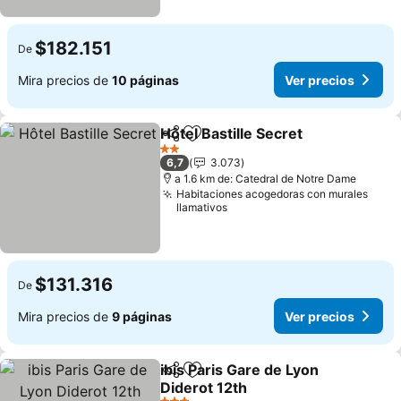
$182.151
De
Mira precios de
10 páginas
Ver precios
Hôtel Bastille Secret
Compartir
Agregar a favoritos
2 Estrellas
6,7
3.073
a 1.6 km de: Catedral de Notre Dame
Habitaciones acogedoras con murales
llamativos
$131.316
De
Mira precios de
9 páginas
Ver precios
ibis Paris Gare de Lyon
Compartir
Agregar a favoritos
Diderot 12th