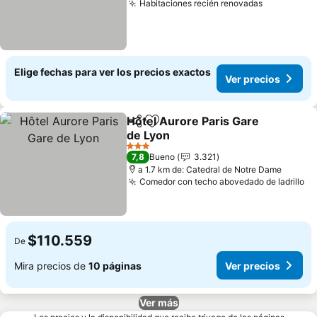
Habitaciones recién renovadas
Elige fechas para ver los precios exactos
Ver precios
Hôtel Aurore Paris Gare
Compartir
Agregar a favoritos
de Lyon
3 Estrellas
7,8
Bueno
3.321
a 1.7 km de: Catedral de Notre Dame
Comedor con techo abovedado de ladrillo
$110.559
De
Mira precios de
10 páginas
Ver precios
Ver más