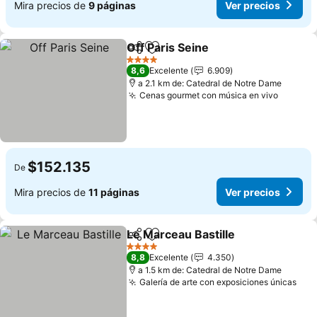
Mira precios de
9 páginas
Ver precios
Off Paris Seine
Compartir
Agregar a favoritos
4 Estrellas
8,6
Excelente
6.909
a 2.1 km de: Catedral de Notre Dame
Cenas gourmet con música en vivo
$152.135
De
Mira precios de
11 páginas
Ver precios
Le Marceau Bastille
Compartir
Agregar a favoritos
4 Estrellas
8,8
Excelente
4.350
a 1.5 km de: Catedral de Notre Dame
Galería de arte con exposiciones únicas