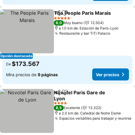
The People Paris Marais
Compartir
Agregar a favoritos
5 Estrellas
8,0
Muy bueno
12.504
a 1.0 km de: Estación de París-Lyon
Restaurante y bar TiTi Palacio
Opción destacada
$173.567
De
Mira precios de
9 páginas
Ver precios
Novotel Paris Gare de
Compartir
Agregar a favoritos
Lyon
4 Estrellas
8,5
Excelente
13.322
a 2.0 km de: Catedral de Notre Dame
Espacios versátiles para trabajar y reunirse