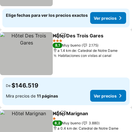
Elige fechas para ver los precios exactos
Ver precios
Hôtel Des Trois Gares
Compartir
Agregar a favoritos
3 Estrellas
8,1
Muy bueno
2.175
a 1.4 km de: Catedral de Notre Dame
Habitaciones con vistas al canal
$146.519
De
Mira precios de
11 páginas
Ver precios
Hôtel Marignan
Compartir
Agregar a favoritos
1 Estrellas
8,2
Muy bueno
3.880
a 0.4 km de: Catedral de Notre Dame