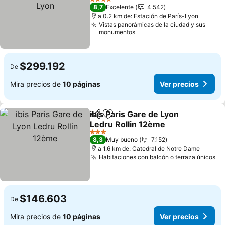
4 Estrellas
8,7
Excelente
4.542
a 0.2 km de: Estación de París-Lyon
Vistas panorámicas de la ciudad y sus
monumentos
$299.192
De
Mira precios de
10 páginas
Ver precios
ibis Paris Gare de Lyon
Compartir
Agregar a favoritos
Ledru Rollin 12ème
3 Estrellas
8,3
Muy bueno
7.152
a 1.6 km de: Catedral de Notre Dame
Habitaciones con balcón o terraza únicos
$146.603
De
Mira precios de
10 páginas
Ver precios