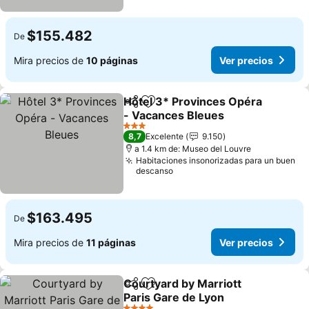
$155.482
De
Mira precios de
10 páginas
Ver precios
Hôtel 3* Provinces Opéra
Compartir
Agregar a favoritos
- Vacances Bleues
3 Estrellas
8,7
Excelente
9.150
a 1.4 km de: Museo del Louvre
Habitaciones insonorizadas para un buen
descanso
$163.495
De
Mira precios de
11 páginas
Ver precios
Courtyard by Marriott
Compartir
Agregar a favoritos
Paris Gare de Lyon