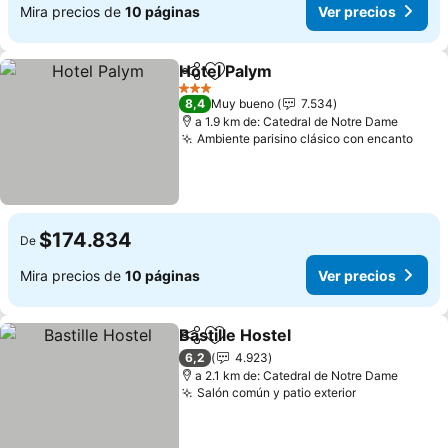
Mira precios de
10 páginas
Ver precios
Hotel Palym
Compartir
Agregar a favoritos
3 Estrellas
8,4
Muy bueno
7.534
a 1.9 km de: Catedral de Notre Dame
Ambiente parisino clásico con encanto
$174.834
De
Mira precios de
10 páginas
Ver precios
Bastille Hostel
Compartir
Agregar a favoritos
6,2
4.923
a 2.1 km de: Catedral de Notre Dame
Salón común y patio exterior