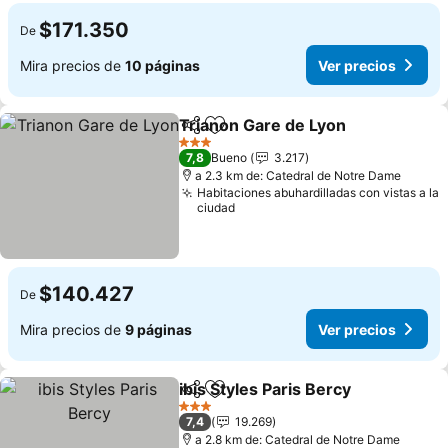
$171.350
De
Mira precios de
10 páginas
Ver precios
Trianon Gare de Lyon
Compartir
Agregar a favoritos
3 Estrellas
7,8
Bueno
3.217
a 2.3 km de: Catedral de Notre Dame
Habitaciones abuhardilladas con vistas a la
ciudad
$140.427
De
Mira precios de
9 páginas
Ver precios
ibis Styles Paris Bercy
Compartir
Agregar a favoritos
3 Estrellas
7,4
19.269
a 2.8 km de: Catedral de Notre Dame