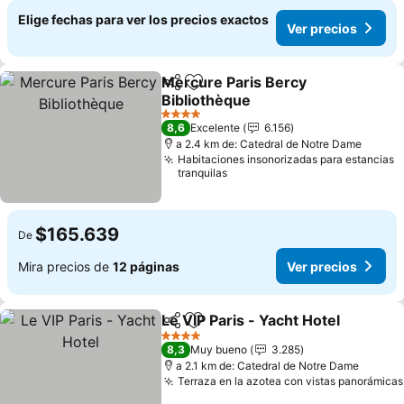
Elige fechas para ver los precios exactos
Ver precios
Mercure Paris Bercy
Compartir
Agregar a favoritos
Bibliothèque
4 Estrellas
8,6
Excelente
6.156
a 2.4 km de: Catedral de Notre Dame
Habitaciones insonorizadas para estancias
tranquilas
$165.639
De
Mira precios de
12 páginas
Ver precios
Le VIP Paris - Yacht Hotel
Compartir
Agregar a favoritos
4 Estrellas
8,3
Muy bueno
3.285
a 2.1 km de: Catedral de Notre Dame
Terraza en la azotea con vistas panorámicas