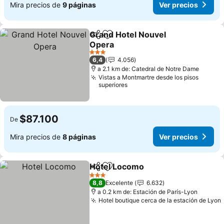
Mira precios de
9 páginas
Ver precios
Grand Hotel Nouvel
Compartir
Agregar a favoritos
Opera
3 Estrellas
6,4
4.056
a 2.1 km de: Catedral de Notre Dame
Vistas a Montmartre desde los pisos
superiores
$87.100
De
Mira precios de
8 páginas
Ver precios
Hotel Locomo
Compartir
Agregar a favoritos
3 Estrellas
8,8
Excelente
6.632
a 0.2 km de: Estación de París-Lyon
Hotel boutique cerca de la estación de Lyon