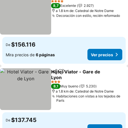
4 Estrellas
8,7
Excelente
2.927
a 1.8 km de: Catedral de Notre Dame
Decoración con estilo, recién reformado
$156.116
De
Mira precios de
6 páginas
Ver precios
Hotel Viator - Gare de
Compartir
Agregar a favoritos
Lyon
3 Estrellas
8,1
Muy bueno
5.230
a 1.8 km de: Catedral de Notre Dame
Habitaciones con vistas a los tejados de
París
$137.745
De