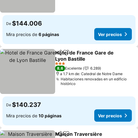
$144.006
De
Mira precios de
6 páginas
Ver precios
Hotel de France Gare de
Compartir
Agregar a favoritos
Lyon Bastille
3 Estrellas
8,6
Excelente
6.289
a 1.7 km de: Catedral de Notre Dame
Habitaciones renovadas en un edificio
histórico
$140.237
De
Mira precios de
10 páginas
Ver precios
Maison Traversière
Compartir
Agregar a favoritos