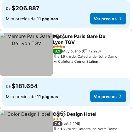
$206.887
De
Mira precios de
11 páginas
Ver precios
Mercure Paris Gare De
Compartir
Agregar a favoritos
Lyon TGV
4 Estrellas
8,2
Muy bueno
12.928
a 1.9 km de: Catedral de Notre Dame
Cafetería Corner Station
$181.654
De
Mira precios de
11 páginas
Ver precios
Color Design Hotel
Compartir
Agregar a favoritos
3 Estrellas
7,4
4.205
a 1.6 km de: Catedral de Notre Dame