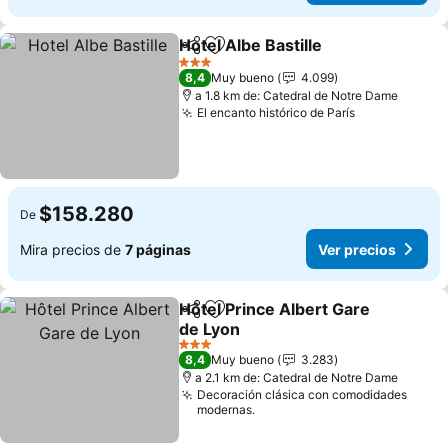
Hotel Albe Bastille
Compartir
Agregar a favoritos
3 Estrellas
8,4
Muy bueno
4.099
a 1.8 km de: Catedral de Notre Dame
El encanto histórico de París
$158.280
De
Mira precios de
7 páginas
Ver precios
Hôtel Prince Albert Gare
Compartir
Agregar a favoritos
de Lyon
3 Estrellas
8,4
Muy bueno
3.283
a 2.1 km de: Catedral de Notre Dame
Decoración clásica con comodidades
modernas.