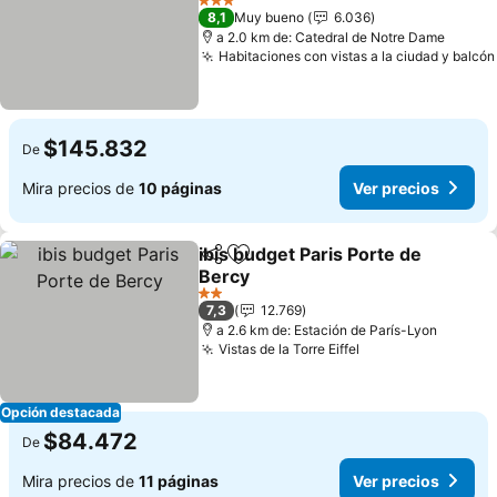
3 Estrellas
8,1
Muy bueno
6.036
a 2.0 km de: Catedral de Notre Dame
Habitaciones con vistas a la ciudad y balcón
$145.832
De
Mira precios de
10 páginas
Ver precios
ibis budget Paris Porte de
Compartir
Agregar a favoritos
Bercy
2 Estrellas
7,3
12.769
a 2.6 km de: Estación de París-Lyon
Vistas de la Torre Eiffel
Opción destacada
$84.472
De
Mira precios de
11 páginas
Ver precios