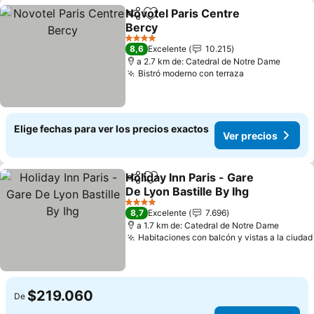
Novotel Paris Centre
Compartir
Agregar a favoritos
Bercy
4 Estrellas
8,6
Excelente
10.215
a 2.7 km de: Catedral de Notre Dame
Bistró moderno con terraza
Elige fechas para ver los precios exactos
Ver precios
Holiday Inn Paris - Gare
Compartir
Agregar a favoritos
De Lyon Bastille By Ihg
4 Estrellas
8,7
Excelente
7.696
a 1.7 km de: Catedral de Notre Dame
Habitaciones con balcón y vistas a la ciudad
$219.060
De