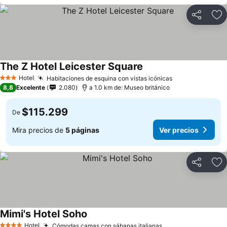
Compartir
Ag
The Z Hotel Leicester Square
Hotel
Habitaciones de esquina con vistas icónicas
3 Estrellas
8,8
Excelente
2.080
a 1.0 km de: Museo británico
$115.299
De
Mira precios de
5 páginas
Ver precios
Compartir
Ag
Mimi's Hotel Soho
Hotel
Cómodas camas con sábanas italianas.