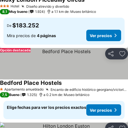
Hotel
Diseño atrevido y divertido
3 Estrellas
8,1
Muy bueno
1.924
a 1.1 km de: Museo británico
$183.252
De
Mira precios de
4 páginas
Ver precios
Opción destacada
Compartir
Ag
Bedford Place Hostels
Apartamento amueblado
Encanto de edificio histórico georgiano/victoriano
1 Estrellas
7,5
Bueno
1.325
a 0.2 km de: Museo británico
Elige fechas para ver los precios exactos
Ver precios