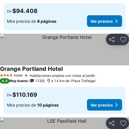
$94.408
De
Mira precios de
8 páginas
Ver precios
Compartir
Ag
Grange Portland Hotel
Hotel
Habitaciones amplias con vistas al jardín
4 Estrellas
8,0
Muy bueno
1.136
a 1.4 km de: Plaza Trafalgar
$110.169
De
Mira precios de
10 páginas
Ver precios
Compartir
Ag