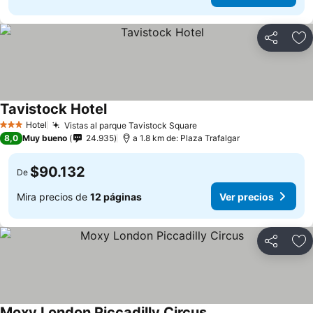
Compartir
Ag
Tavistock Hotel
Hotel
Vistas al parque Tavistock Square
3 Estrellas
8,0
Muy bueno
24.935
a 1.8 km de: Plaza Trafalgar
$90.132
De
Mira precios de
12 páginas
Ver precios
Compartir
Ag
Moxy London Piccadilly Circus