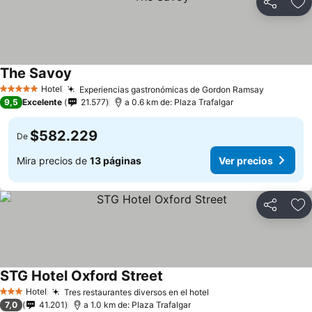
Compartir
Ag
The Savoy
Hotel
Experiencias gastronómicas de Gordon Ramsay
5 Estrellas
9,5
Excelente
21.577
a 0.6 km de: Plaza Trafalgar
$582.229
De
Mira precios de
13 páginas
Ver precios
Compartir
Ag
STG Hotel Oxford Street
Hotel
Tres restaurantes diversos en el hotel
3 Estrellas
7,0
41.201
a 1.0 km de: Plaza Trafalgar