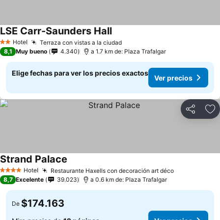
LSE Carr-Saunders Hall
Hotel
Terraza con vistas a la ciudad
2 Estrellas
8,1
Muy bueno
4.340
a 1.7 km de: Plaza Trafalgar
Elige fechas para ver los precios exactos
Ver precios
Compartir
Ag
Strand Palace
Hotel
Restaurante Haxells con decoración art déco
4 Estrellas
8,7
Excelente
39.023
a 0.6 km de: Plaza Trafalgar
$174.163
De