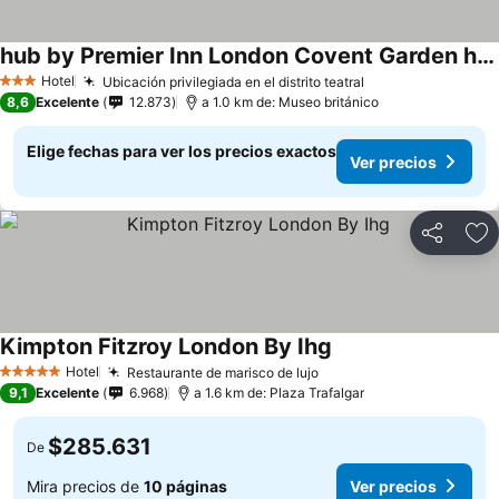
hub by Premier Inn London Covent Garden hotel
Hotel
Ubicación privilegiada en el distrito teatral
3 Estrellas
8,6
Excelente
12.873
a 1.0 km de: Museo británico
Elige fechas para ver los precios exactos
Ver precios
Compartir
Ag
Kimpton Fitzroy London By Ihg
Hotel
Restaurante de marisco de lujo
5 Estrellas
9,1
Excelente
6.968
a 1.6 km de: Plaza Trafalgar
$285.631
De
Mira precios de
10 páginas
Ver precios