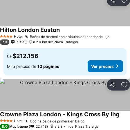
Compartir
Ag
Hilton London Euston
Hotel
Baños de mármol con artículos de tocador de lujo
4 Estrellas
7,3
7.329
a 2.0 km de: Plaza Trafalgar
$212.156
De
Mira precios de
10 páginas
Ver precios
Compartir
Ag
Crowne Plaza London - Kings Cross By Ihg
Hotel
Cocina belga de primera en Belgo
4 Estrellas
8,0
Muy bueno
22.748
a 2.3 km de: Plaza Trafalgar