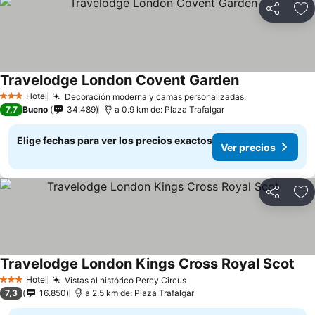
Compartir
Ag
Travelodge London Covent Garden
Hotel
Decoración moderna y camas personalizadas.
3 Estrellas
7,7
Bueno
34.489
a 0.9 km de: Plaza Trafalgar
Elige fechas para ver los precios exactos
Ver precios
Compartir
Ag
Travelodge London Kings Cross Royal Scot
Hotel
Vistas al histórico Percy Circus
3 Estrellas
7,3
16.850
a 2.5 km de: Plaza Trafalgar