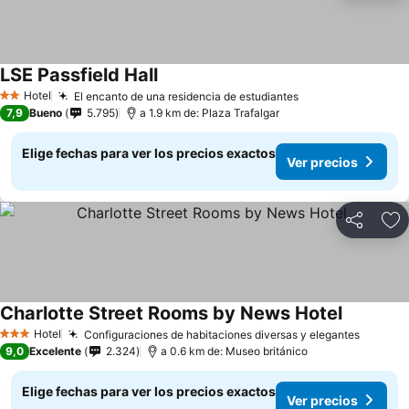
LSE Passfield Hall
Hotel
El encanto de una residencia de estudiantes
2 Estrellas
7,9
Bueno
5.795
a 1.9 km de: Plaza Trafalgar
Elige fechas para ver los precios exactos
Ver precios
Compartir
Ag
Charlotte Street Rooms by News Hotel
Hotel
Configuraciones de habitaciones diversas y elegantes
3 Estrellas
9,0
Excelente
2.324
a 0.6 km de: Museo británico
Elige fechas para ver los precios exactos
Ver precios