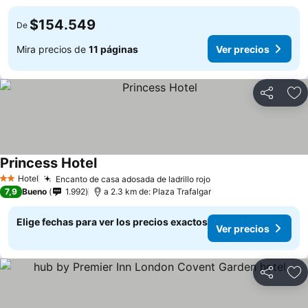
$154.549
De
Mira precios de
11 páginas
Ver precios
Compartir
Ag
Princess Hotel
Hotel
Encanto de casa adosada de ladrillo rojo
2 Estrellas
7,9
Bueno
1.992
a 2.3 km de: Plaza Trafalgar
Elige fechas para ver los precios exactos
Ver precios
Compartir
Ag