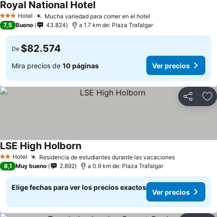
Royal National Hotel
Hotel
Mucha variedad para comer en el hotel
3 Estrellas
7,5
Bueno
43.824
a 1.7 km de: Plaza Trafalgar
$82.574
De
Mira precios de
10 páginas
Ver precios
Compartir
Ag
LSE High Holborn
Hotel
Residencia de estudiantes durante las vacaciones
2 Estrellas
8,1
Muy bueno
2.892
a 0.9 km de: Plaza Trafalgar
Elige fechas para ver los precios exactos
Ver precios