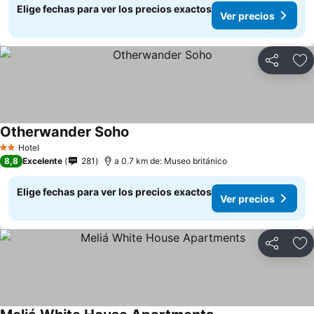
Elige fechas para ver los precios exactos
Ver precios
Compartir
Ag
Otherwander Soho
Hotel
2 Estrellas
8,8
Excelente
281
a 0.7 km de: Museo británico
Elige fechas para ver los precios exactos
Ver precios
Compartir
Ag