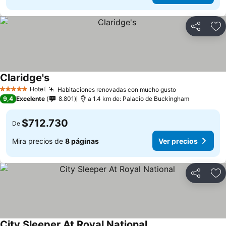
Compartir
Ag
Claridge's
Hotel
Habitaciones renovadas con mucho gusto
5 Estrellas
9,4
Excelente
8.801
a 1.4 km de: Palacio de Buckingham
$712.730
De
Mira precios de
8 páginas
Ver precios
Compartir
Ag
City Sleeper At Royal National