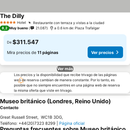
The Dilly
Hotel
Restaurante con terraza y vistas a la ciudad
5 Estrellas
8,2
Muy bueno
21.087
a 0.6 km de: Plaza Trafalgar
$311.547
De
Mira precios de
11 páginas
Ver precios
Ver más
Los precios y la disponibilidad que recibe trivago de las páginas
web de reserva cambian de manera constante. Por lo tanto, es
posible que no siempre encuentres en una página web de reserva
la misma oferta que viste en trivago.
Museo británico (Londres, Reino Unido)
Contacto
Great Russell Street
,
WC1B 3DG
,
Teléfono
:
+44(20)7323 8299
|
Página oficial
Preguntas frecuentes sobre Museo británico