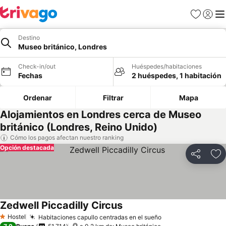
Favoritos
Iniciar 
Me
Destino
Museo británico, Londres
Check-in/out
Huéspedes/habitaciones
Fechas
2 huéspedes, 1 habitación
Ordenar
Filtrar
Mapa
Alojamientos en Londres cerca de Museo
británico (Londres, Reino Unido)
Cómo los pagos afectan nuestro ranking
Opción destacada
Compartir
Ag
Zedwell Piccadilly Circus
Hostel
Habitaciones capullo centradas en el sueño
1 Estrellas