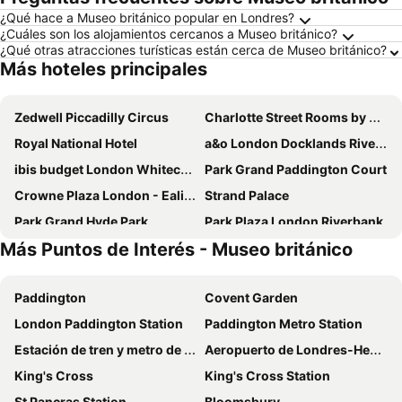
¿Qué hace a Museo británico popular en Londres?
¿Cuáles son los alojamientos cercanos a Museo británico?
¿Qué otras atracciones turísticas están cerca de Museo británico?
Más hoteles principales
Zedwell Piccadilly Circus
Charlotte Street Rooms by News Hotel
Royal National Hotel
a&o London Docklands Riverside
ibis budget London Whitechapel - Brick Lane
Park Grand Paddington Court
Crowne Plaza London - Ealing By Ihg
Strand Palace
Park Grand Hyde Park
Park Plaza London Riverbank
Más Puntos de Interés - Museo británico
Travelodge London Central City Road
President Hotel
Tavistock Hotel
Marlin Waterloo
Paddington
Covent Garden
hub by Premier Inn London Westminster Abbey hotel
Moxy London Piccadilly Circus
London Paddington Station
Paddington Metro Station
STG Hotel Oxford Street
White House Hotel
Estación de tren y metro de Victoria
Aeropuerto de Londres-Heathrow
Assembly Leicester Square
Grand Royale Hyde Park
King's Cross
King's Cross Station
Park Plaza Westminster Bridge Hotel
Britannia Inn Hotel
St Pancras Station
Bloomsbury