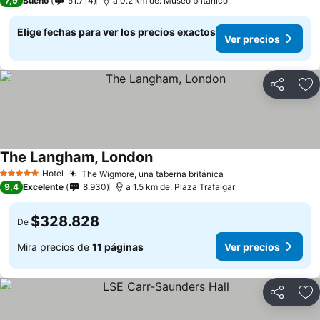
7,9
Bueno
51.714
a 0.2 km de: Museo británico
Elige fechas para ver los precios exactos
Ver precios
Compartir
Ag
The Langham, London
Hotel
The Wigmore, una taberna británica
5 Estrellas
9,4
Excelente
8.930
a 1.5 km de: Plaza Trafalgar
$328.828
De
Mira precios de
11 páginas
Ver precios
Compartir
Ag