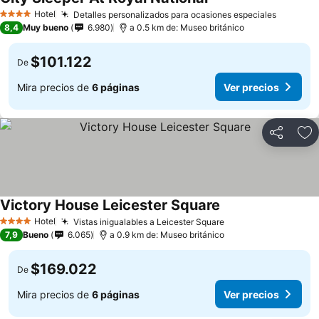
Hotel
Detalles personalizados para ocasiones especiales
4 Estrellas
8,4
Muy bueno
6.980
a 0.5 km de: Museo británico
$101.122
De
Mira precios de
6 páginas
Ver precios
Compartir
Ag
Victory House Leicester Square
Hotel
Vistas inigualables a Leicester Square
4 Estrellas
7,9
Bueno
6.065
a 0.9 km de: Museo británico
$169.022
De
Mira precios de
6 páginas
Ver precios