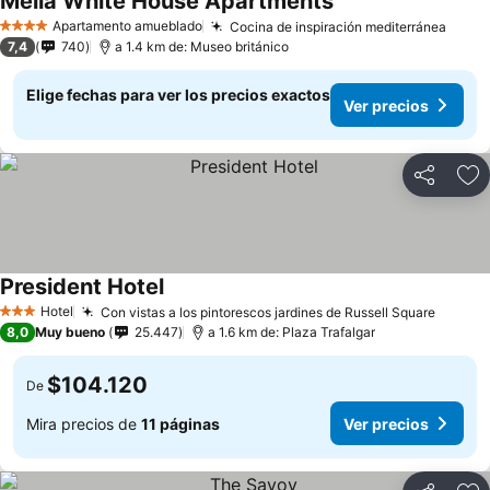
Meliá White House Apartments
Apartamento amueblado
Cocina de inspiración mediterránea
4 Estrellas
7,4
740
a 1.4 km de: Museo británico
Elige fechas para ver los precios exactos
Ver precios
Compartir
Ag
President Hotel
Hotel
Con vistas a los pintorescos jardines de Russell Square
3 Estrellas
8,0
Muy bueno
25.447
a 1.6 km de: Plaza Trafalgar
$104.120
De
Mira precios de
11 páginas
Ver precios