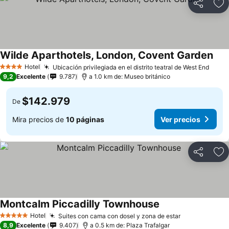
Compartir
Ag
Wilde Aparthotels, London, Covent Garden
Hotel
Ubicación privilegiada en el distrito teatral de West End
4 Estrellas
9,2
Excelente
9.787
a 1.0 km de: Museo británico
$142.979
De
Mira precios de
10 páginas
Ver precios
Compartir
Ag
Montcalm Piccadilly Townhouse
Hotel
Suites con cama con dosel y zona de estar
5 Estrellas
8,9
Excelente
9.407
a 0.5 km de: Plaza Trafalgar