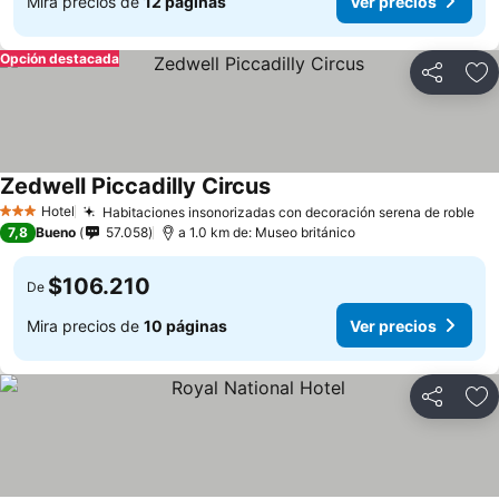
Mira precios de
12 páginas
Ver precios
Opción destacada
Compartir
Ag
Zedwell Piccadilly Circus
Hotel
Habitaciones insonorizadas con decoración serena de roble
3 Estrellas
7,8
Bueno
57.058
a 1.0 km de: Museo británico
$106.210
De
Mira precios de
10 páginas
Ver precios
Compartir
Ag