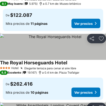
4 Estrellas
8,1
Muy bueno
5.975
a 0.7 km de: Museo británico
$122.087
De
Mira precios de
11 páginas
Ver precios
Compartir
Ag
The Royal Horseguards Hotel
Hotel
Elegante terraza para cenar al aire libre
4 Estrellas
8,8
Excelente
19.167
a 0.4 km de: Plaza Trafalgar
$262.416
De
Mira precios de
10 páginas
Ver precios