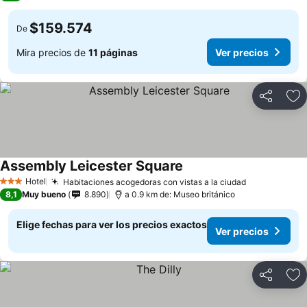
$159.574
De
Mira precios de
11 páginas
Ver precios
Compartir
Ag
Assembly Leicester Square
Hotel
Habitaciones acogedoras con vistas a la ciudad
3 Estrellas
8,1
Muy bueno
8.890
a 0.9 km de: Museo británico
Elige fechas para ver los precios exactos
Ver precios
Compartir
Ag