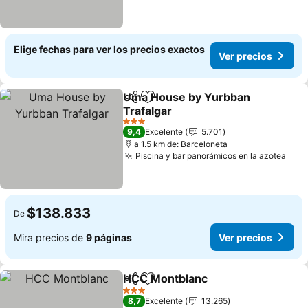
Elige fechas para ver los precios exactos
Ver precios
Uma House by Yurbban
Compartir
Agregar a favoritos
Trafalgar
3 Estrellas
9,4
Excelente
5.701
a 1.5 km de: Barceloneta
Piscina y bar panorámicos en la azotea
$138.833
De
Mira precios de
9 páginas
Ver precios
HCC Montblanc
Compartir
Agregar a favoritos
3 Estrellas
8,7
Excelente
13.265