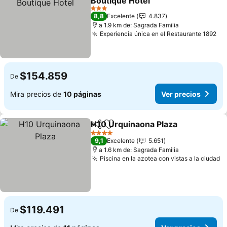
Boutique Hotel
3 Estrellas
8,8
Excelente
4.837
a 1.9 km de: Sagrada Familia
Experiencia única en el Restaurante 1892
$154.859
De
Mira precios de
10 páginas
Ver precios
H10 Urquinaona Plaza
Compartir
Agregar a favoritos
4 Estrellas
9,1
Excelente
5.651
a 1.6 km de: Sagrada Familia
Piscina en la azotea con vistas a la ciudad
$119.491
De