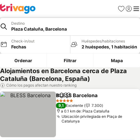
Favoritos
Iniciar 
Me
Destino
Plaza Cataluña, Barcelona
Check-in/out
Huéspedes/habitaciones
Fechas
2 huéspedes, 1 habitación
Ordenar
Filtrar
Mapa
Alojamientos en Barcelona cerca de Plaza
Cataluña (Barcelona, España)
Cómo los pagos afectan nuestro ranking
BLESS Barcelona
Compartir
Agregar a favoritos
5 Estrellas
9,1
Excelente
7.300
a 0.1 km de: Plaza Cataluña
Ubicación privilegiada en Plaça de
Catalunya