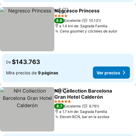
Negresco Princess
Compartir
Agregar a favoritos
4 Estrellas
8,6
Excelente
10.131
a 1.4 km de: Sagrada Familia
Cena gourmet y cócteles de autor
$143.763
De
Mira precios de
9 páginas
Ver precios
NH Collection Barcelona
Compartir
Agregar a favoritos
Gran Hotel Calderón
5 Estrellas
8,7
Excelente
9.761
a 1.7 km de: Sagrada Familia
Eleven BCN, bar en la azotea