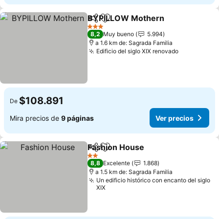
BYPILLOW Mothern
Compartir
Agregar a favoritos
3 Estrellas
8,2
Muy bueno
5.994
a 1.6 km de: Sagrada Familia
Edificio del siglo XIX renovado
$108.891
De
Mira precios de
9 páginas
Ver precios
Fashion House
Compartir
Agregar a favoritos
2 Estrellas
8,8
Excelente
1.868
a 1.5 km de: Sagrada Familia
Un edificio histórico con encanto del siglo
XIX