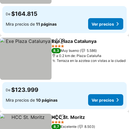
$164.815
De
Mira precios de
11 páginas
Ver precios
Exe Plaza Catalunya
Compartir
Agregar a favoritos
4 Estrellas
8,3
Muy bueno
5.586
a 0.2 km de: Plaza Cataluña
Terraza en la azotea con vistas a la ciudad
$123.999
De
Mira precios de
10 páginas
Ver precios
HCC St. Moritz
Compartir
Agregar a favoritos
4 Estrellas
8,7
Excelente
8.503