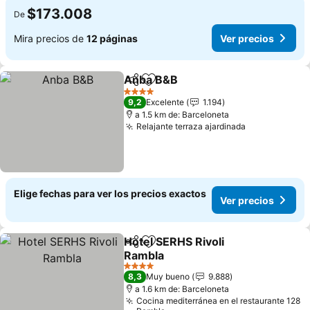
$173.008
De
Mira precios de
12 páginas
Ver precios
Anba B&B
Compartir
Agregar a favoritos
4 Estrellas
9,2
Excelente
1.194
a 1.5 km de: Barceloneta
Relajante terraza ajardinada
Elige fechas para ver los precios exactos
Ver precios
Hotel SERHS Rivoli
Compartir
Agregar a favoritos
Rambla
4 Estrellas
8,3
Muy bueno
9.888
a 1.6 km de: Barceloneta
Cocina mediterránea en el restaurante 128