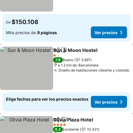
$150.108
De
Mira precios de
9 páginas
Ver precios
Sun & Moon Hostel
Compartir
Agregar a favoritos
1 Estrellas
7,6
Bueno
5.897
a 1.3 km de: Barceloneta
Diseño de habitaciones vibrante y colorido
Elige fechas para ver los precios exactos
Ver precios
Olivia Plaza Hotel
Compartir
Agregar a favoritos
4 Estrellas
9,2
Excelente
10.421