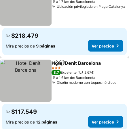
a 1.7 km de: Barceloneta
Ubicación privilegiada en Plaça Catalunya
$218.479
De
Mira precios de
9 páginas
Ver precios
Hotel Denit Barcelona
Compartir
Agregar a favoritos
3 Estrellas
8,7
Excelente
2.674
a 1.6 km de: Barceloneta
Diseño moderno con toques nórdicos
$117.549
De
Mira precios de
12 páginas
Ver precios