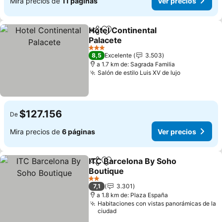
Mira precios de
11 páginas
Ver precios
Hotel Continental
Compartir
Agregar a favoritos
Palacete
3 Estrellas
8,5
Excelente
3.503
a 1.7 km de: Sagrada Familia
Salón de estilo Luis XV de lujo
$127.156
De
Mira precios de
6 páginas
Ver precios
ITC Barcelona By Soho
Compartir
Agregar a favoritos
Boutique
2 Estrellas
7,1
3.301
a 1.8 km de: Plaza España
Habitaciones con vistas panorámicas de la
ciudad