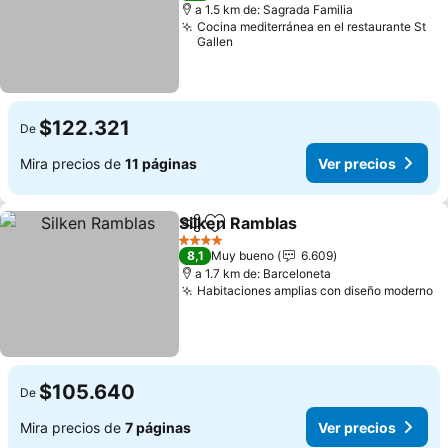
a 1.5 km de: Sagrada Familia
Cocina mediterránea en el restaurante St
Gallen
$122.321
De
Mira precios de
11 páginas
Ver precios
Silken Ramblas
Compartir
Agregar a favoritos
4 Estrellas
8,1
Muy bueno
6.609
a 1.7 km de: Barceloneta
Habitaciones amplias con diseño moderno
$105.640
De
Mira precios de
7 páginas
Ver precios