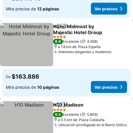
Mira precios de
12 páginas
Ver precios
Hotel Midmost by
Compartir
Agregar a favoritos
Majestic Hotel Group
4 Estrellas
8,9
Excelente
4.658
a 1.8 km de: Plaza España
Interiores elegantes y modernos
$163.886
De
Mira precios de
10 páginas
Ver precios
H10 Madison
Compartir
Agregar a favoritos
4 Estrellas
9,5
Excelente
5.809
a 0.5 km de: Plaza Cataluña
Ubicación privilegiada en el Barrio Gótico