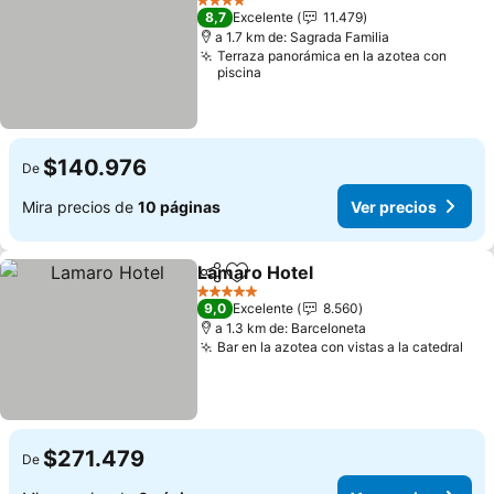
4 Estrellas
8,7
Excelente
11.479
a 1.7 km de: Sagrada Familia
Terraza panorámica en la azotea con
piscina
$140.976
De
Mira precios de
10 páginas
Ver precios
Lamaro Hotel
Compartir
Agregar a favoritos
5 Estrellas
9,0
Excelente
8.560
a 1.3 km de: Barceloneta
Bar en la azotea con vistas a la catedral
$271.479
De