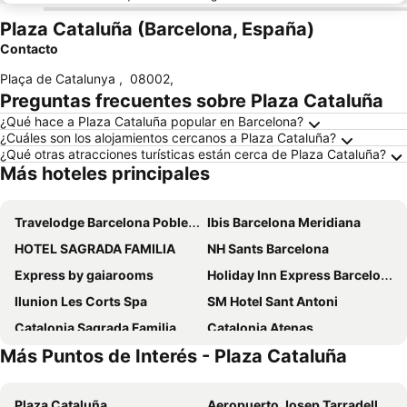
Plaza Cataluña (Barcelona, España)
Contacto
Plaça de Catalunya
,
08002
,
Preguntas frecuentes sobre Plaza Cataluña
¿Qué hace a Plaza Cataluña popular en Barcelona?
¿Cuáles son los alojamientos cercanos a Plaza Cataluña?
¿Qué otras atracciones turísticas están cerca de Plaza Cataluña?
Más hoteles principales
Travelodge Barcelona Poblenou
Ibis Barcelona Meridiana
HOTEL SAGRADA FAMILIA
NH Sants Barcelona
Express by gaiarooms
Holiday Inn Express Barcelona - City 22@ By Ihg
Ilunion Les Corts Spa
SM Hotel Sant Antoni
Catalonia Sagrada Familia
Catalonia Atenas
Más Puntos de Interés - Plaza Cataluña
Hotel Alimara
Hotel Sant Pau
NH Collection Barcelona Constanza
Hotel SB Diagonal Zero
Plaza Cataluña
Aeropuerto Josep Tarradellas Barcelona-El Prat
Eurostars Cristal Palace
Hotel Monegal