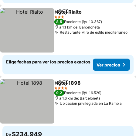
Hotel Rialto
Compartir
Agregar a favoritos
3 Estrellas
8,5
Excelente
10.367
a 1.1 km de: Barceloneta
Restaurante Miró de estilo mediterráneo
Elige fechas para ver los precios exactos
Ver precios
Hotel 1898
Compartir
Agregar a favoritos
4 Estrellas
9,2
Excelente
16.529
a 1.6 km de: Barceloneta
Ubicación privilegiada en La Rambla
$234.949
De