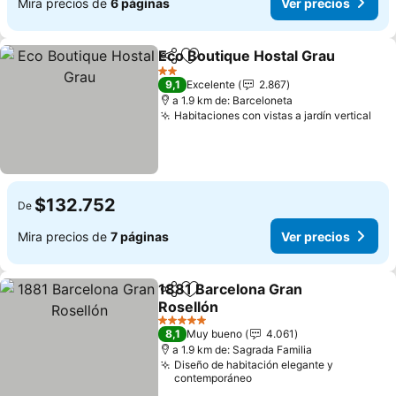
Mira precios de
6 páginas
Ver precios
Eco Boutique Hostal Grau
Compartir
Agregar a favoritos
2 Estrellas
9,1
Excelente
2.867
a 1.9 km de: Barceloneta
Habitaciones con vistas a jardín vertical
$132.752
De
Mira precios de
7 páginas
Ver precios
1881 Barcelona Gran
Compartir
Agregar a favoritos
Rosellón
5 Estrellas
8,1
Muy bueno
4.061
a 1.9 km de: Sagrada Familia
Diseño de habitación elegante y
contemporáneo