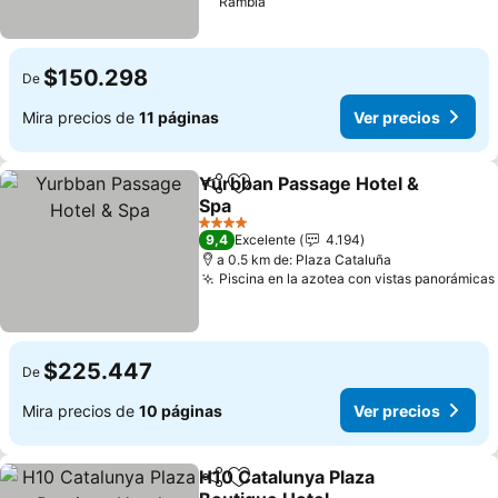
Rambla
$150.298
De
Mira precios de
11 páginas
Ver precios
Yurbban Passage Hotel &
Compartir
Agregar a favoritos
Spa
4 Estrellas
9,4
Excelente
4.194
a 0.5 km de: Plaza Cataluña
Piscina en la azotea con vistas panorámicas
$225.447
De
Mira precios de
10 páginas
Ver precios
H10 Catalunya Plaza
Compartir
Agregar a favoritos