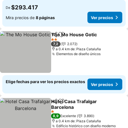
$293.417
De
Mira precios de
8 páginas
Ver precios
The Mo House Gotic
Compartir
Agregar a favoritos
2 Estrellas
7,2
2.072
a 0.4 km de: Plaza Cataluña
Elementos de diseño únicos
Elige fechas para ver los precios exactos
Ver precios
Hotel Casa Trafalgar
Compartir
Agregar a favoritos
Barcelona
1 Estrellas
8,9
Excelente
3.890
a 0.4 km de: Plaza Cataluña
Edificio histórico con diseño moderno