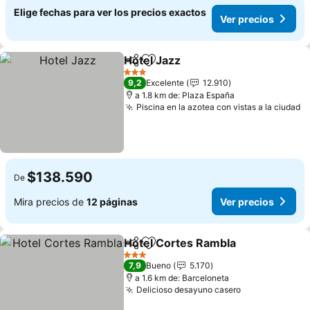
Elige fechas para ver los precios exactos
Ver precios
Hotel Jazz
Compartir
Agregar a favoritos
3 Estrellas
9,2
Excelente
12.910
a 1.8 km de: Plaza España
Piscina en la azotea con vistas a la ciudad
$138.590
De
Mira precios de
12 páginas
Ver precios
Hotel Cortes Rambla
Compartir
Agregar a favoritos
3 Estrellas
7,9
Bueno
5.170
a 1.6 km de: Barceloneta
Delicioso desayuno casero