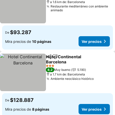
a 1.6 km de: Barceloneta
Restaurante mediterráneo con ambiente
animado
$93.287
De
Mira precios de
10 páginas
Ver precios
Hotel Continental
Compartir
Agregar a favoritos
Barcelona
3 Estrellas
8,2
Muy bueno
5.190
a 1.7 km de: Barceloneta
Ambiente neoclásico histórico
$128.887
De
Mira precios de
8 páginas
Ver precios