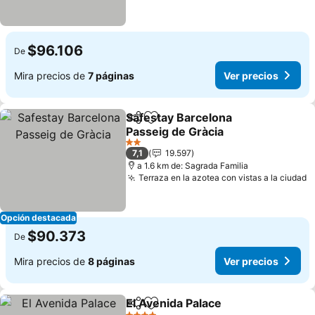
$96.106
De
Mira precios de
7 páginas
Ver precios
Safestay Barcelona
Compartir
Agregar a favoritos
Passeig de Gràcia
2 Estrellas
7,1
19.597
a 1.6 km de: Sagrada Familia
Terraza en la azotea con vistas a la ciudad
Opción destacada
$90.373
De
Mira precios de
8 páginas
Ver precios
El Avenida Palace
Compartir
Agregar a favoritos