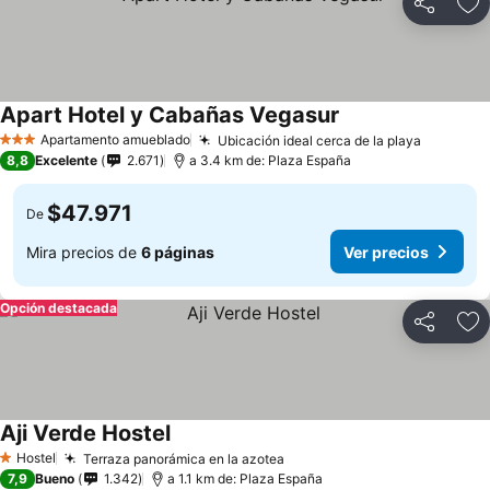
Compartir
Ag
Apart Hotel y Cabañas Vegasur
Apartamento amueblado
Ubicación ideal cerca de la playa
3 Estrellas
8,8
Excelente
2.671
a 3.4 km de: Plaza España
$47.971
De
Mira precios de
6 páginas
Ver precios
Opción destacada
Compartir
Ag
Aji Verde Hostel
Hostel
Terraza panorámica en la azotea
1 Estrellas
7,9
Bueno
1.342
a 1.1 km de: Plaza España