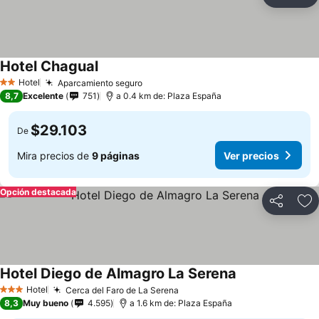
Compartir
Ag
Hotel Chagual
Hotel
Aparcamiento seguro
2 Estrellas
8,7
Excelente
751
a 0.4 km de: Plaza España
$29.103
De
Mira precios de
9 páginas
Ver precios
Opción destacada
Compartir
Ag
Hotel Diego de Almagro La Serena
Hotel
Cerca del Faro de La Serena
3 Estrellas
8,3
Muy bueno
4.595
a 1.6 km de: Plaza España