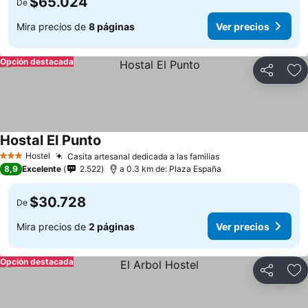
$65.024
De
Mira precios de
8 páginas
Ver precios
Opción destacada
Compartir
Ag
Hostal El Punto
Hostel
Casita artesanal dedicada a las familias
3 Estrellas
8,9
Excelente
2.522
a 0.3 km de: Plaza España
$30.728
De
Mira precios de
2 páginas
Ver precios
Opción destacada
Compartir
Ag