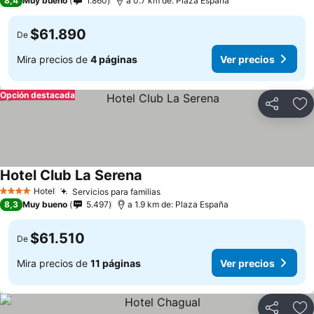
8,4
Muy bueno
1.860
a 0.7 km de: Plaza España
$61.890
De
Mira precios de
4 páginas
Ver precios
Opción destacada
Compartir
Ag
Hotel Club La Serena
Hotel
Servicios para familias
4 Estrellas
8,3
Muy bueno
5.497
a 1.9 km de: Plaza España
$61.510
De
Mira precios de
11 páginas
Ver precios