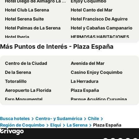
Hotel Diego de Almagro La Serena
Enjoy Coquimbo
Hotel Club La Serena
Hotel Canto del Mar
Hotel Serena Suite
Hotel Francisco De Aguirre
Hotel Palmas de La Serena
Hotel y Cabañas Campanario
Hotel Iberia
HERMOSAS HABITACIONES PARA 1,2,3 ó 4 PERSONAS EN LA SERENA
Más Puntos de Interés - Plaza España
Hostel Del Puerto
Hotel y Departamentos La Serena - Caja Los Andes
Apart Hotel Sendero del Sol
Hotel Costa Real
Centro de la Ciudad
Avenida del Mar
Hotel Chagual
Hotel Boutique Suri
De la Serena
Casino Enjoy Coquimbo
The Cool Hostel
Hotel San Juan
Totoralillo
La Herradura
Mumus
Hotel Diego de Almagro La Serena Express
Aeropuerto La Florida
Plaza España
Domos Dream
Cabañas Las Añañucas II
Faro Monumental
Parque Acuático Curunina
Hotel del Cid
Primera Hacienda Hotel Boutique
Bosque Fray Jorge
Puerto de Coquimbo
Hotel Londres
Terra Diaguita Hotel Boutique & Spa
Museo Arqueológico de la Serena
Museo al aire libre Avenida Francisco de Aguirre
Apart Hotel Gran Pacifico
Cabañas Las Añañucas V
Busca hoteles
Centro- y Sudamérica
Chile
Región de Coquimbo
Elqui
La Serena
Plaza España
Iglesia San Francisco
Hotel La Serena Plaza
Hotel Escorial
Hotel Cristobal Colon
Hotel San Agustin