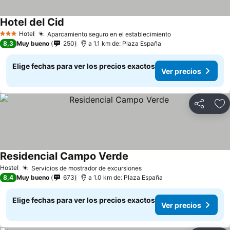
Hotel del Cid
Hotel
Aparcamiento seguro en el establecimiento
3 Estrellas
8,3
Muy bueno
250
a 1.1 km de: Plaza España
Elige fechas para ver los precios exactos
Ver precios
Compartir
Ag
Residencial Campo Verde
Hostel
Servicios de mostrador de excursiones
8,4
Muy bueno
673
a 1.0 km de: Plaza España
Elige fechas para ver los precios exactos
Ver precios