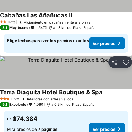
Cabañas Las Añañucas II
Hotel
Alojamiento en cabañas frente a la playa
2 Estrellas
8,1
Muy bueno
1.547
a 1.8 km de: Plaza España
Elige fechas para ver los precios exactos
Ver precios
Compartir
Ag
Terra Diaguita Hotel Boutique & Spa
Hotel
Interiores con artesanía local
3 Estrellas
9,1
Excelente
1.060
a 0.5 km de: Plaza España
$74.384
De
Mira precios de
7 páginas
Ver precios