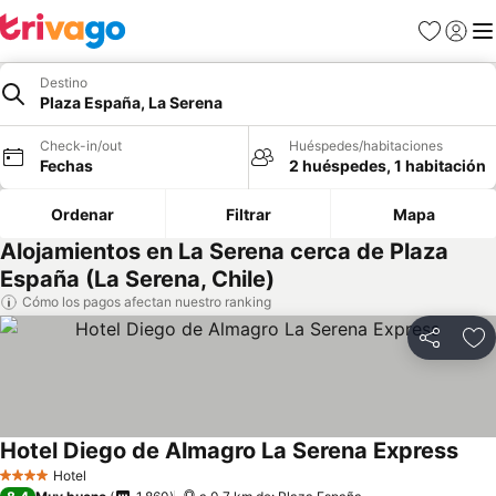
Favoritos
Iniciar 
Me
Destino
Plaza España, La Serena
Check-in/out
Huéspedes/habitaciones
Fechas
2 huéspedes, 1 habitación
Ordenar
Filtrar
Mapa
Alojamientos en La Serena cerca de Plaza
España (La Serena, Chile)
Cómo los pagos afectan nuestro ranking
Compartir
Ag
Hotel Diego de Almagro La Serena Express
Hotel
4 Estrellas