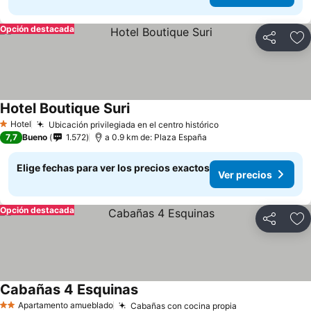
Opción destacada
Compartir
Ag
Hotel Boutique Suri
Hotel
Ubicación privilegiada en el centro histórico
1 Estrellas
7,7
Bueno
1.572
a 0.9 km de: Plaza España
Elige fechas para ver los precios exactos
Ver precios
Opción destacada
Compartir
Ag
Cabañas 4 Esquinas
Apartamento amueblado
Cabañas con cocina propia
2 Estrellas