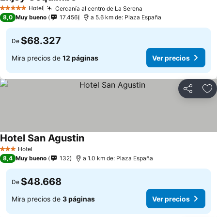
Hotel
Cercanía al centro de La Serena
5 Estrellas
8,0
Muy bueno
17.456
a 5.6 km de: Plaza España
$68.327
De
Mira precios de
12 páginas
Ver precios
Compartir
Ag
Hotel San Agustin
Hotel
3 Estrellas
8,4
Muy bueno
132
a 1.0 km de: Plaza España
$48.668
De
Mira precios de
3 páginas
Ver precios