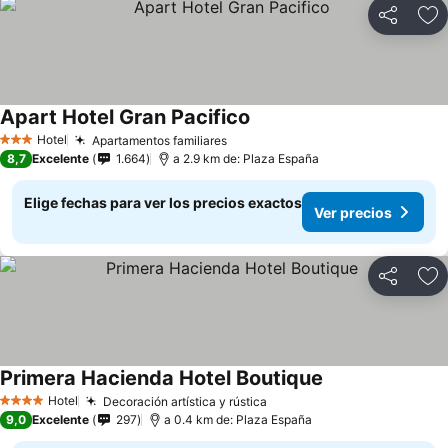
Compartir
Ag
Apart Hotel Gran Pacifico
Hotel
Apartamentos familiares
3 Estrellas
8,7
Excelente
1.664
a 2.9 km de: Plaza España
Elige fechas para ver los precios exactos
Ver precios
Compartir
Ag
Primera Hacienda Hotel Boutique
Hotel
Decoración artística y rústica
4 Estrellas
9,0
Excelente
297
a 0.4 km de: Plaza España