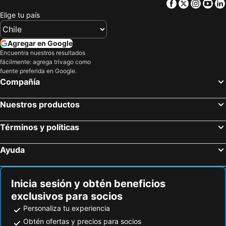
Facebook
Twitter
Insta
Yo
Habitaciones Florencia
Cabañas Villa Los Platanos
Elige tu país
Apart Hotel La Herradura - Héroes Parques
Apart Hotel Escala Real
Mistral La Herradura
Hotel Panorámico Tongoy
Agregar en Google
Encuentra nuestros resultados
Hospedajes Millaray
Cabanas Pinamar
fácilmente: agrega trivago como
Departamento Av del Mar La Serena Disegni 06
Serena frente al Mar
fuente preferida en Google.
Compañía
Hosteria Tongoy Costa
Tormalyn Spa
La Choza VIP Roja
Marina Horizonte Ii
Nuestros productos
Departamento Avenida Del Mar
Residencial Scala
Términos y políticas
Arriendo Diario En La Serena
Arriendo Verano
Depto. Piso 5 Distrito Verde
Serena Colonial Hotel Boutique
Ayuda
Sector Enjoy Premium Frente al Mar
Bahia horizonte herradura
Inicia sesión y obtén beneficios
exclusivos para socios
Personaliza tu experiencia
Obtén ofertas y precios para socios