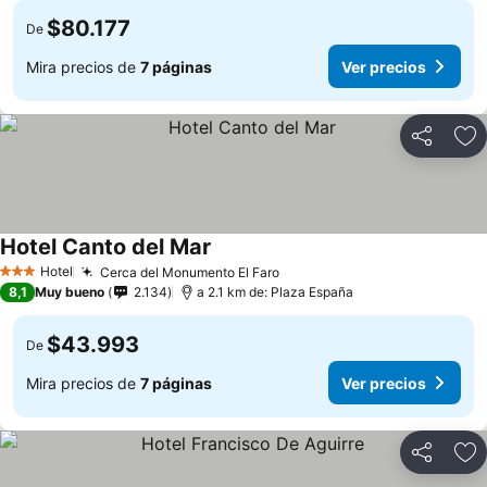
$80.177
De
Mira precios de
7 páginas
Ver precios
Compartir
Ag
Hotel Canto del Mar
Hotel
Cerca del Monumento El Faro
3 Estrellas
8,1
Muy bueno
2.134
a 2.1 km de: Plaza España
$43.993
De
Mira precios de
7 páginas
Ver precios
Compartir
Ag