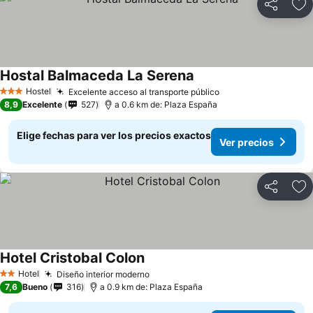
Compartir
Ag
Hostal Balmaceda La Serena
Hostel
Excelente acceso al transporte público
3 Estrellas
8,9
Excelente
527
a 0.6 km de: Plaza España
Elige fechas para ver los precios exactos
Ver precios
Compartir
Ag
Hotel Cristobal Colon
Hotel
Diseño interior moderno
2 Estrellas
7,6
Bueno
316
a 0.9 km de: Plaza España