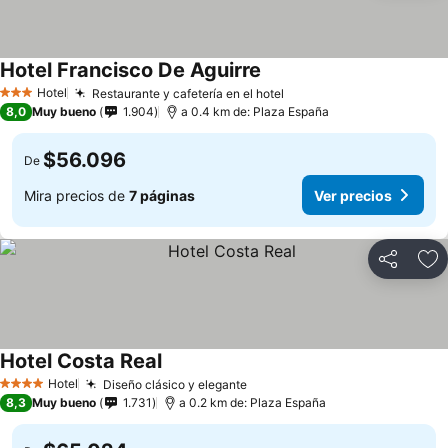
Hotel Francisco De Aguirre
Hotel
Restaurante y cafetería en el hotel
3 Estrellas
8,0
Muy bueno
1.904
a 0.4 km de: Plaza España
$56.096
De
Mira precios de
7 páginas
Ver precios
Compartir
Ag
Hotel Costa Real
Hotel
Diseño clásico y elegante
4 Estrellas
8,3
Muy bueno
1.731
a 0.2 km de: Plaza España