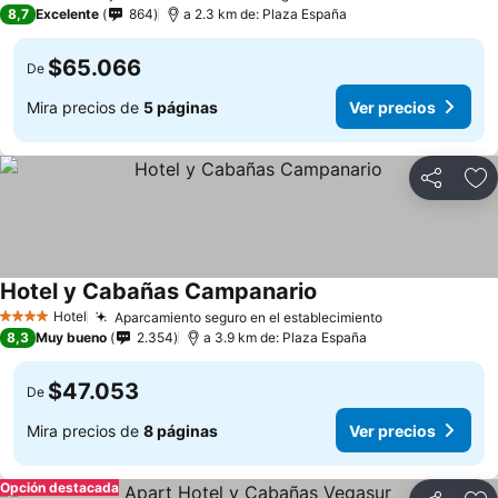
2 Estrellas
8,7
Excelente
864
a 2.3 km de: Plaza España
$65.066
De
Mira precios de
5 páginas
Ver precios
Compartir
Ag
Hotel y Cabañas Campanario
Hotel
Aparcamiento seguro en el establecimiento
4 Estrellas
8,3
Muy bueno
2.354
a 3.9 km de: Plaza España
$47.053
De
Mira precios de
8 páginas
Ver precios
Opción destacada