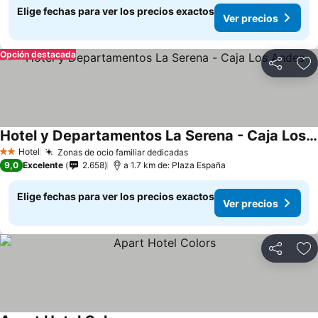
Elige fechas para ver los precios exactos
Ver precios
Opción destacada
Compartir
Ag
Hotel y Departamentos La Serena - Caja Los Andes
Hotel
Zonas de ocio familiar dedicadas
2 Estrellas
9,0
Excelente
2.658
a 1.7 km de: Plaza España
Elige fechas para ver los precios exactos
Ver precios
Compartir
Ag