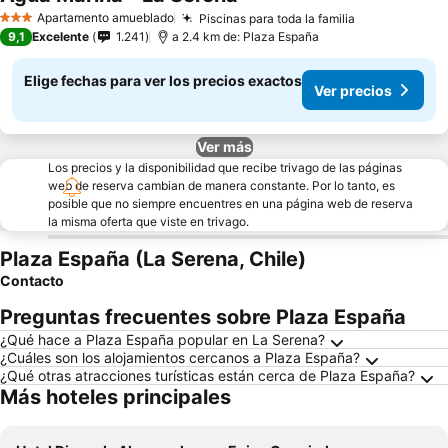
Apartamento amueblado
Piscinas para toda la familia
3 Estrellas
9,1
Excelente
1.241
a 2.4 km de: Plaza España
Elige fechas para ver los precios exactos
Ver precios
Ver más
Los precios y la disponibilidad que recibe trivago de las páginas
web de reserva cambian de manera constante. Por lo tanto, es
posible que no siempre encuentres en una página web de reserva
la misma oferta que viste en trivago.
Plaza España (La Serena, Chile)
Contacto
Preguntas frecuentes sobre Plaza España
¿Qué hace a Plaza España popular en La Serena?
¿Cuáles son los alojamientos cercanos a Plaza España?
¿Qué otras atracciones turísticas están cerca de Plaza España?
Más hoteles principales