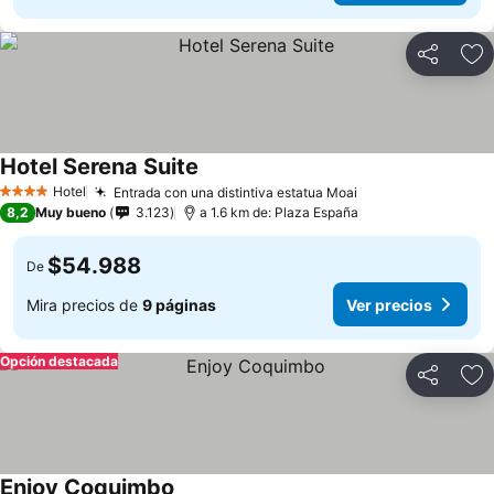
Compartir
Ag
Hotel Serena Suite
Hotel
Entrada con una distintiva estatua Moai
4 Estrellas
8,2
Muy bueno
3.123
a 1.6 km de: Plaza España
$54.988
De
Mira precios de
9 páginas
Ver precios
Opción destacada
Compartir
Ag
Enjoy Coquimbo