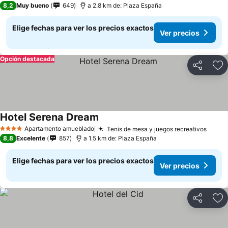
8,2
Muy bueno
649
a 2.8 km de: Plaza España
Elige fechas para ver los precios exactos
Ver precios
Opción destacada
Compartir
Ag
Hotel Serena Dream
Apartamento amueblado
Tenis de mesa y juegos recreativos
4 Estrellas
8,8
Excelente
857
a 1.5 km de: Plaza España
Elige fechas para ver los precios exactos
Ver precios
Compartir
Ag