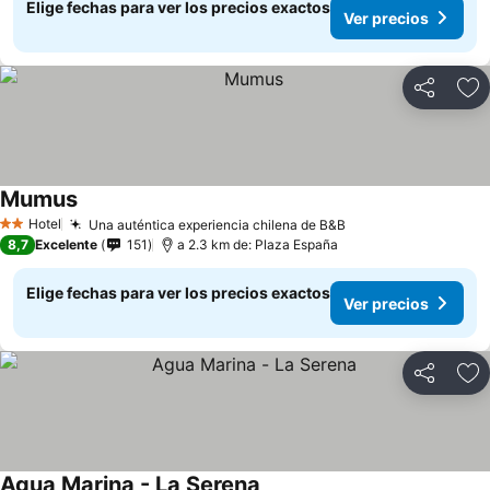
Elige fechas para ver los precios exactos
Ver precios
Compartir
Ag
Mumus
Hotel
Una auténtica experiencia chilena de B&B
2 Estrellas
8,7
Excelente
151
a 2.3 km de: Plaza España
Elige fechas para ver los precios exactos
Ver precios
Compartir
Ag
Agua Marina - La Serena