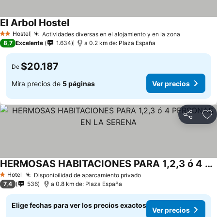
El Arbol Hostel
Hostel
Actividades diversas en el alojamiento y en la zona
2 Estrellas
8,7
Excelente
1.634
a 0.2 km de: Plaza España
$20.187
De
Mira precios de
5 páginas
Ver precios
Compartir
Ag
HERMOSAS HABITACIONES PARA 1,2,3 ó 4 PERSONAS EN LA SERENA
Hotel
Disponibilidad de aparcamiento privado
1 Estrellas
7,4
536
a 0.8 km de: Plaza España
Elige fechas para ver los precios exactos
Ver precios