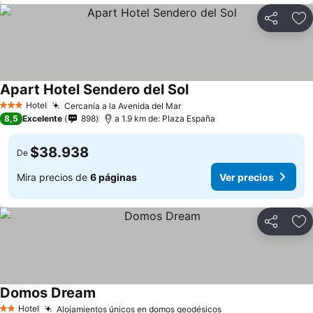
Compartir
Ag
Apart Hotel Sendero del Sol
Hotel
Cercanía a la Avenida del Mar
3 Estrellas
8,5
Excelente
898
a 1.9 km de: Plaza España
$38.938
De
Mira precios de
6 páginas
Ver precios
Compartir
Ag
Domos Dream
Hotel
Alojamientos únicos en domos geodésicos