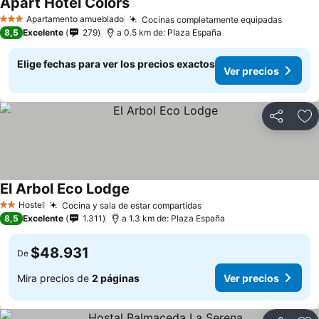
Apart Hotel Colors
Apartamento amueblado
Cocinas completamente equipadas
3 Estrellas
8,5
Excelente
279
a 0.5 km de: Plaza España
Elige fechas para ver los precios exactos
Ver precios
Compartir
Ag
El Arbol Eco Lodge
Hostel
Cocina y sala de estar compartidas
2 Estrellas
8,5
Excelente
1.311
a 1.3 km de: Plaza España
$48.931
De
Mira precios de
2 páginas
Ver precios