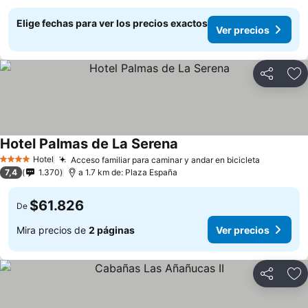
Elige fechas para ver los precios exactos
Ver precios
Compartir
Ag
Hotel Palmas de La Serena
Hotel
Acceso familiar para caminar y andar en bicicleta
4 Estrellas
7,4
1.370
a 1.7 km de: Plaza España
$61.826
De
Mira precios de
2 páginas
Ver precios
Compartir
Ag