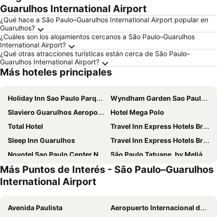
Guarulhos International Airport
¿Qué hace a São Paulo–Guarulhos International Airport popular en
Guarulhos?
¿Cuáles son los alojamientos cercanos a São Paulo–Guarulhos
International Airport?
¿Qué otras atracciones turísticas están cerca de São Paulo–
Guarulhos International Airport?
Más hoteles principales
Holiday Inn Sao Paulo Parque Anhembi By Ihg
Wyndham Garden Sao Paulo Convention Nortel
Slaviero Guarulhos Aeroporto
Hotel Mega Polo
Total Hotel
Travel Inn Express Hotels Brás
Sleep Inn Guarulhos
Travel Inn Express Hotels Bras
Novotel Sao Paulo Center Norte
São Paulo Tatuape, by Meliá
Más Puntos de Interés - São Paulo–Guarulhos
Comfort Hotel Guarulhos Aeroporto
Hotel Panamby Guarulhos
International Airport
Sao Paulo Airport Marriott Hotel
Hampton by Hilton Guarulhos Airport
Pleasant Place Hotel
ibis Sao Paulo Tatuape
Avenida Paulista
Aeropuerto Internacional de São Paulo-Guarulhos
Ibis Budget Guarulhos Aeroporto
Bristol International Guarulhos