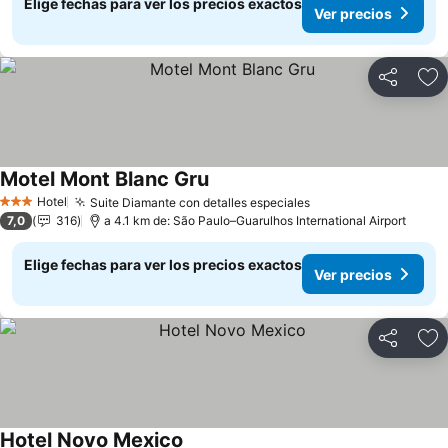
Elige fechas para ver los precios exactos
Ver precios
Compartir
Ag
Motel Mont Blanc Gru
Hotel
Suite Diamante con detalles especiales
3 Estrellas
7,0
316
a 4.1 km de: São Paulo–Guarulhos International Airport
Elige fechas para ver los precios exactos
Ver precios
Compartir
Ag
Hotel Novo Mexico