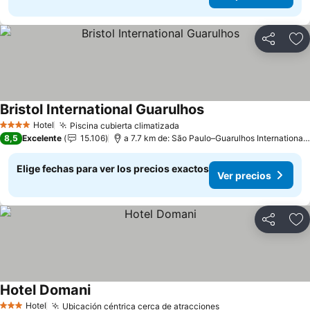
Compartir
Ag
Bristol International Guarulhos
Hotel
Piscina cubierta climatizada
4 Estrellas
8,5
Excelente
15.106
a 7.7 km de: São Paulo–Guarulhos International Airport
Elige fechas para ver los precios exactos
Ver precios
Compartir
Ag
Hotel Domani
Hotel
Ubicación céntrica cerca de atracciones