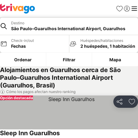
Favoritos
Iniciar 
Me
Destino
São Paulo–Guarulhos International Airport, Guarulhos
Check-in/out
Huéspedes/habitaciones
Fechas
2 huéspedes, 1 habitación
Ordenar
Filtrar
Mapa
Alojamientos en Guarulhos cerca de São
Paulo–Guarulhos International Airport
(Guarulhos, Brasil)
Cómo los pagos afectan nuestro ranking
Opción destacada
Compartir
Ag
Sleep Inn Guarulhos