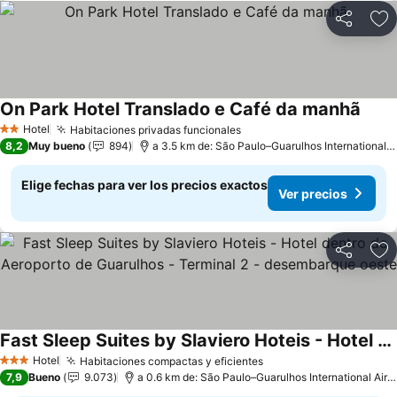
Compartir
Ag
On Park Hotel Translado e Café da manhã
Hotel
Habitaciones privadas funcionales
2 Estrellas
8,2
Muy bueno
894
a 3.5 km de: São Paulo–Guarulhos International Airport
Elige fechas para ver los precios exactos
Ver precios
Compartir
Ag
Fast Sleep Suites by Slaviero Hoteis - Hotel dentro do Aeroporto de Guarulhos - Terminal 2 - desembarque oeste
Hotel
Habitaciones compactas y eficientes
3 Estrellas
7,9
Bueno
9.073
a 0.6 km de: São Paulo–Guarulhos International Airport