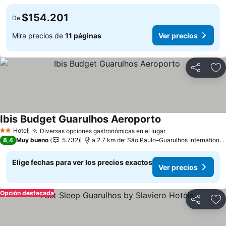
$154.201
De
Mira precios de
11 páginas
Ver precios
Compartir
Ag
Ibis Budget Guarulhos Aeroporto
Hotel
Diversas opciones gastronómicas en el lugar
2 Estrellas
8,4
Muy bueno
5.732
a 2.7 km de: São Paulo–Guarulhos International Airport
Elige fechas para ver los precios exactos
Ver precios
Opción destacada
Compartir
Ag