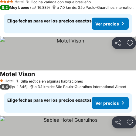
Hotel
Cocina variada con toque brasileño
4 Estrellas
8,2
Muy bueno
16.889
a 7.0 km de: São Paulo–Guarulhos International Airport
Elige fechas para ver los precios exactos
Ver precios
Compartir
Ag
Motel Vison
Hotel
Silla erótica en algunas habitaciones
1 Estrellas
6,4
1.346
a 3.1 km de: São Paulo–Guarulhos International Airport
Elige fechas para ver los precios exactos
Ver precios
Compartir
Ag