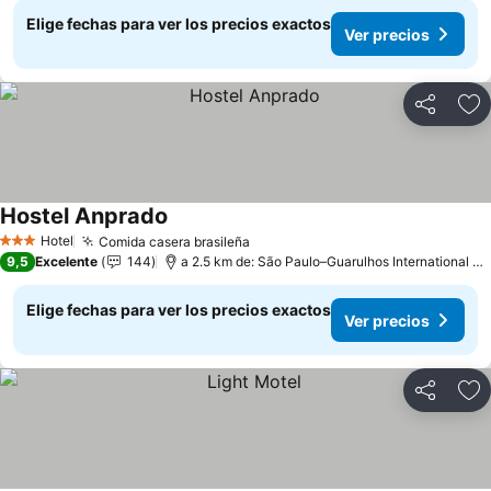
Elige fechas para ver los precios exactos
Ver precios
Compartir
Ag
Hostel Anprado
Hotel
Comida casera brasileña
3 Estrellas
9,5
Excelente
144
a 2.5 km de: São Paulo–Guarulhos International Airport
Elige fechas para ver los precios exactos
Ver precios
Compartir
Ag