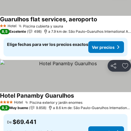
Guarulhos flat services, aeroporto
Hotel
Piscina cubierta y sauna
2 Estrellas
8,5
Excelente
498
a 7.9 km de: São Paulo–Guarulhos International Airport
Elige fechas para ver los precios exactos
Ver precios
Compartir
Ag
Hotel Panamby Guarulhos
Hotel
Piscina exterior y jardín enormes
4 Estrellas
8,2
Muy bueno
9.858
a 8.6 km de: São Paulo–Guarulhos International Airport
$69.441
De