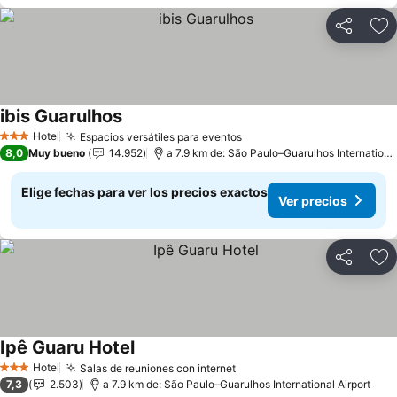
Compartir
Ag
ibis Guarulhos
Hotel
Espacios versátiles para eventos
3 Estrellas
8,0
Muy bueno
14.952
a 7.9 km de: São Paulo–Guarulhos International Airport
Elige fechas para ver los precios exactos
Ver precios
Compartir
Ag
Ipê Guaru Hotel
Hotel
Salas de reuniones con internet
3 Estrellas
7,3
2.503
a 7.9 km de: São Paulo–Guarulhos International Airport