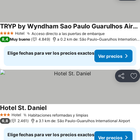
TRYP by Wyndham Sao Paulo Guarulhos Airport
Hotel
Acceso directo a las puertas de embarque
4 Estrellas
8,4
Muy bueno
4.849
a 0.2 km de: São Paulo–Guarulhos International Airport
Elige fechas para ver los precios exactos
Ver precios
Compartir
Ag
Hotel St. Daniel
Hotel
Habitaciones reformadas y limpias
3 Estrellas
6,8
2.461
a 3.1 km de: São Paulo–Guarulhos International Airport
Elige fechas para ver los precios exactos
Ver precios