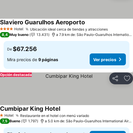
Slaviero Guarulhos Aeroporto
Hotel
Ubicación ideal cerca de tiendas y atracciones
4 Estrellas
8,4
Muy bueno
13.431
a 7.9 km de: São Paulo–Guarulhos International Airport
$67.256
De
Mira precios de
9 páginas
Ver precios
Opción destacada
Compartir
Ag
Cumbipar King Hotel
Hotel
Restaurante en el hotel con menú variado
1 Estrellas
7,5
Bueno
1.797
a 5.0 km de: São Paulo–Guarulhos International Airport