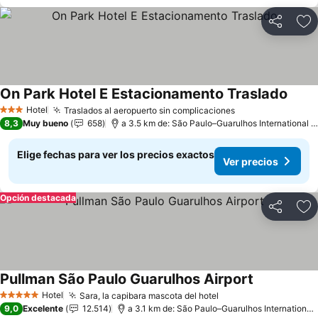
Compartir
Ag
On Park Hotel E Estacionamento Traslado
Hotel
Traslados al aeropuerto sin complicaciones
3 Estrellas
8,3
Muy bueno
658
a 3.5 km de: São Paulo–Guarulhos International Airport
Elige fechas para ver los precios exactos
Ver precios
Opción destacada
Compartir
Ag
Pullman São Paulo Guarulhos Airport
Hotel
Sara, la capibara mascota del hotel
5 Estrellas
9,0
Excelente
12.514
a 3.1 km de: São Paulo–Guarulhos International Airport