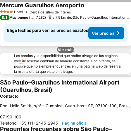
Mercure Guarulhos Aeroporto
Hotel
Cerca de sitios de interés
4 Estrellas
8,3
Muy bueno
7.282
a 7.9 km de: São Paulo–Guarulhos International Airport
Elige fechas para ver los precios exactos
Ver precios
Ver más
Los precios y la disponibilidad que recibe trivago de las páginas
web de reserva cambian de manera constante. Por lo tanto, es
posible que no siempre encuentres en una página web de reserva
la misma oferta que viste en trivago.
São Paulo–Guarulhos International Airport
(Guarulhos, Brasil)
Contacto
Rod. Hélio Smidt, s/nº - Cumbica, Guarulhos - SP, 07190-100, Brasil
,
07190-100
,
Teléfono
:
+55 (11) 2445-2945
|
Página oficial
Preguntas frecuentes sobre São Paulo–