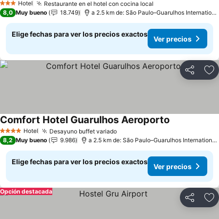
Hotel
Restaurante en el hotel con cocina local
3 Estrellas
8,0
Muy bueno
18.749
a 2.5 km de: São Paulo–Guarulhos International Airport
Elige fechas para ver los precios exactos
Ver precios
Compartir
Ag
Comfort Hotel Guarulhos Aeroporto
Hotel
Desayuno buffet variado
4 Estrellas
8,2
Muy bueno
9.986
a 2.5 km de: São Paulo–Guarulhos International Airport
Elige fechas para ver los precios exactos
Ver precios
Opción destacada
Compartir
Ag