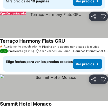
Mira precios de
10 páginas
Ver precios
Opción destacada
Compartir
Ag
Terraço Harmony Flats GRU
Apartamento amueblado
Piscina en la azotea con vistas a la ciudad
1 Estrellas
8,5
Excelente
285
a 6.7 km de: São Paulo–Guarulhos International Airport
Elige fechas para ver los precios exactos
Ver precios
Compartir
Ag
Summit Hotel Monaco