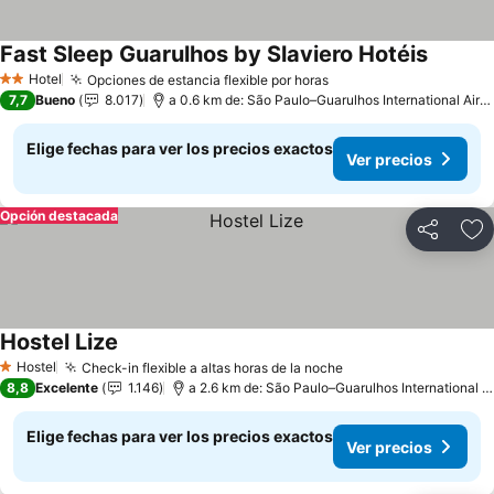
Fast Sleep Guarulhos by Slaviero Hotéis
Hotel
Opciones de estancia flexible por horas
2 Estrellas
7,7
Bueno
8.017
a 0.6 km de: São Paulo–Guarulhos International Airport
Elige fechas para ver los precios exactos
Ver precios
Opción destacada
Compartir
Ag
Hostel Lize
Hostel
Check-in flexible a altas horas de la noche
1 Estrellas
8,8
Excelente
1.146
a 2.6 km de: São Paulo–Guarulhos International Airport
Elige fechas para ver los precios exactos
Ver precios