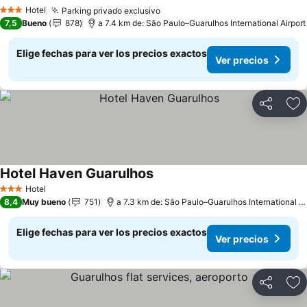
Hotel
Parking privado exclusivo
3 Estrellas
7,5
Bueno
878
a 7.4 km de: São Paulo–Guarulhos International Airport
Elige fechas para ver los precios exactos
Ver precios
Compartir
Ag
Hotel Haven Guarulhos
Hotel
3 Estrellas
8,4
Muy bueno
751
a 7.3 km de: São Paulo–Guarulhos International Airport
Elige fechas para ver los precios exactos
Ver precios
Compartir
Ag