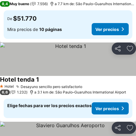
3 Estrellas
8,4
Muy bueno
7.556
a 7.7 km de: São Paulo–Guarulhos International Airport
$51.770
De
Mira precios de
10 páginas
Ver precios
Compartir
Ag
Hotel tenda 1
Hotel
Desayuno sencillo pero satisfactorio
1 Estrellas
6,6
1.232
a 3.1 km de: São Paulo–Guarulhos International Airport
Elige fechas para ver los precios exactos
Ver precios
Compartir
Ag