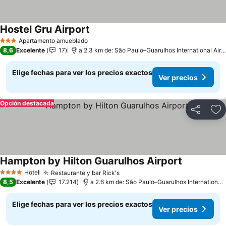
Hostel Gru Airport
Apartamento amueblado
3 Estrellas
8,6
Excelente
17
a 2.3 km de: São Paulo–Guarulhos International Airport
Elige fechas para ver los precios exactos
Ver precios
Opción destacada
Compartir
Ag
Hampton by Hilton Guarulhos Airport
Hotel
Restaurante y bar Rick's
4 Estrellas
8,5
Excelente
17.214
a 2.6 km de: São Paulo–Guarulhos International Airport
Elige fechas para ver los precios exactos
Ver precios