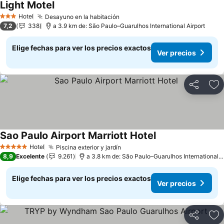
Light Motel
Hotel
Desayuno en la habitación
3 Estrellas
7,2
338
a 3.9 km de: São Paulo–Guarulhos International Airport
Elige fechas para ver los precios exactos
Ver precios
Compartir
Ag
Sao Paulo Airport Marriott Hotel
Hotel
Piscina exterior y jardín
5 Estrellas
8,9
Excelente
9.261
a 3.8 km de: São Paulo–Guarulhos International Airport
Elige fechas para ver los precios exactos
Ver precios
Compartir
Ag