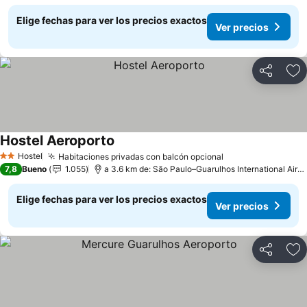
Elige fechas para ver los precios exactos
Ver precios
Compartir
Ag
Hostel Aeroporto
Hostel
Habitaciones privadas con balcón opcional
2 Estrellas
7,8
Bueno
1.055
a 3.6 km de: São Paulo–Guarulhos International Airport
Elige fechas para ver los precios exactos
Ver precios
Compartir
Ag