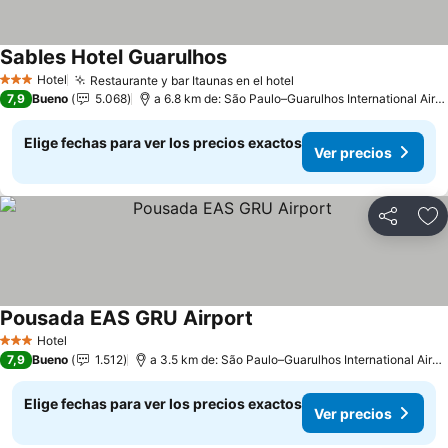
Sables Hotel Guarulhos
Hotel
Restaurante y bar Itaunas en el hotel
3 Estrellas
7,9
Bueno
5.068
a 6.8 km de: São Paulo–Guarulhos International Airport
Elige fechas para ver los precios exactos
Ver precios
Compartir
Ag
Pousada EAS GRU Airport
Hotel
3 Estrellas
7,9
Bueno
1.512
a 3.5 km de: São Paulo–Guarulhos International Airport
Elige fechas para ver los precios exactos
Ver precios