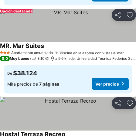
Opción destacada
Compartir
Ag
MR. Mar Suites
Apartamento amueblado
Piscina en la azotea con vistas al mar
3 Estrellas
8,0
Muy bueno
3.104
a 9.6 km de: Universidad Técnica Federico Santa María
$38.124
De
Mira precios de
7 páginas
Ver precios
Compartir
Ag
Hostal Terraza Recreo