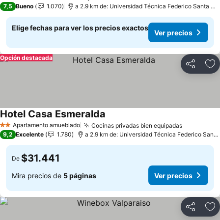
3 Estrellas
7,5
Bueno
1.070
a 2.9 km de: Universidad Técnica Federico Santa María
Elige fechas para ver los precios exactos
Ver precios
Opción destacada
Compartir
Ag
Hotel Casa Esmeralda
Apartamento amueblado
Cocinas privadas bien equipadas
2 Estrellas
9,2
Excelente
1.780
a 2.9 km de: Universidad Técnica Federico Santa María
$31.441
De
Mira precios de
5 páginas
Ver precios
Compartir
Ag