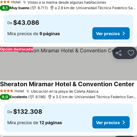
Hotel
Vistas a la marina desde algunas habitaciones
3 Estrellas
8,1
Muy bueno
8.711
a 2.9 km de: Universidad Técnica Federico Santa María
$43.086
De
Mira precios de
9 páginas
Ver precios
Opción destacada
Compartir
Ag
Sheraton Miramar Hotel & Convention Center
Hotel
Ubicación en la playa de Caleta Abarca
4 Estrellas
9,0
Excelente
8.196
a 3.0 km de: Universidad Técnica Federico Santa María
$132.308
De
Mira precios de
12 páginas
Ver precios