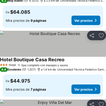
8,2
Muy bueno
4.303
a 2.5 km de: Universidad Técnica Federico Santa María
$64.085
De
Mira precios de
9 páginas
Ver precios
Compartir
Ag
Hotel Boutique Casa Recreo
Hotel
Spa completo con masajes y sauna
3 Estrellas
8,8
Excelente
1.207
a 1.4 km de: Universidad Técnica Federico Santa María
$44.975
De
Mira precios de
7 páginas
Ver precios