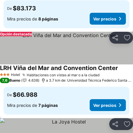
$83.173
De
Mira precios de
8 páginas
Ver precios
Opción destacada
Compartir
Ag
LRH Viña del Mar and Convention Center
Hotel
Habitaciones con vistas al mar o a la ciudad
3 Estrellas
7,6
Bueno
4.638
a 3.7 km de: Universidad Técnica Federico Santa María
$66.988
De
Mira precios de
7 páginas
Ver precios
Compartir
Ag