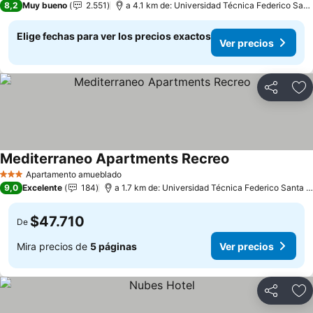
8,2
Muy bueno
2.551
a 4.1 km de: Universidad Técnica Federico Santa María
Elige fechas para ver los precios exactos
Ver precios
Compartir
Ag
Mediterraneo Apartments Recreo
Apartamento amueblado
3 Estrellas
9,0
Excelente
184
a 1.7 km de: Universidad Técnica Federico Santa María
$47.710
De
Mira precios de
5 páginas
Ver precios
Compartir
Ag