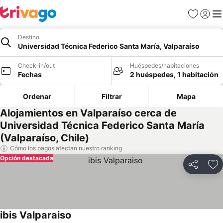
Favoritos
Iniciar 
Me
Destino
Universidad Técnica Federico Santa María, Valparaíso
Check-in/out
Huéspedes/habitaciones
Fechas
2 huéspedes, 1 habitación
Ordenar
Filtrar
Mapa
Alojamientos en Valparaíso cerca de
Universidad Técnica Federico Santa María
(Valparaíso, Chile)
Cómo los pagos afectan nuestro ranking
Opción destacada
Compartir
Ag
ibis Valparaiso