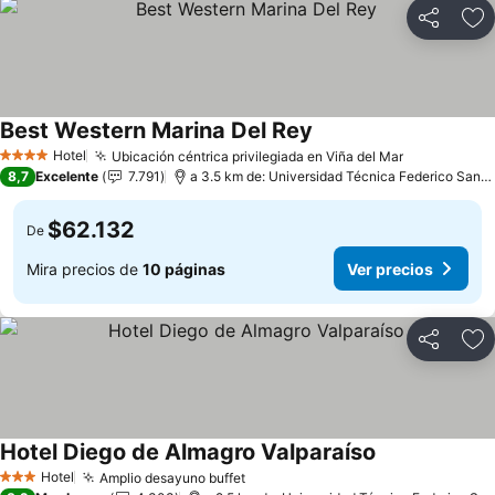
Compartir
Ag
Best Western Marina Del Rey
Hotel
Ubicación céntrica privilegiada en Viña del Mar
4 Estrellas
8,7
Excelente
7.791
a 3.5 km de: Universidad Técnica Federico Santa María
$62.132
De
Mira precios de
10 páginas
Ver precios
Compartir
Ag
Hotel Diego de Almagro Valparaíso
Hotel
Amplio desayuno buffet
3 Estrellas