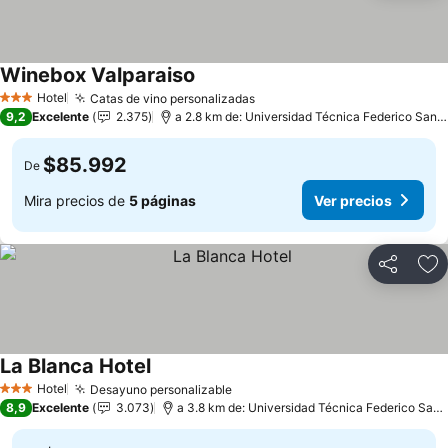
Winebox Valparaiso
Hotel
Catas de vino personalizadas
3 Estrellas
9,2
Excelente
2.375
a 2.8 km de: Universidad Técnica Federico Santa María
$85.992
De
Mira precios de
5 páginas
Ver precios
Compartir
Ag
La Blanca Hotel
Hotel
Desayuno personalizable
3 Estrellas
8,9
Excelente
3.073
a 3.8 km de: Universidad Técnica Federico Santa María