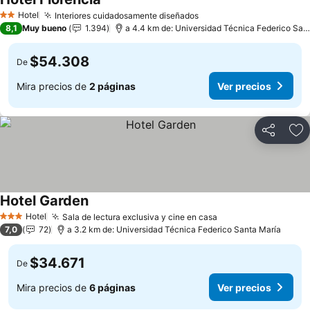
Hotel
Interiores cuidadosamente diseñados
2 Estrellas
8,1
Muy bueno
1.394
a 4.4 km de: Universidad Técnica Federico Santa María
$54.308
De
Mira precios de
2 páginas
Ver precios
Compartir
Ag
Hotel Garden
Hotel
Sala de lectura exclusiva y cine en casa
3 Estrellas
7,0
72
a 3.2 km de: Universidad Técnica Federico Santa María
$34.671
De
Mira precios de
6 páginas
Ver precios