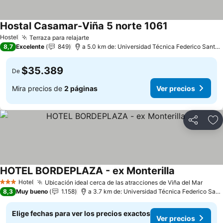
Hostal Casamar-Viña 5 norte 1061
Hostel
Terraza para relajarte
8,7
Excelente
849
a 5.0 km de: Universidad Técnica Federico Santa María
$35.389
De
Mira precios de
2 páginas
Ver precios
Compartir
Ag
HOTEL BORDEPLAZA - ex Monterilla
Hotel
Ubicación ideal cerca de las atracciones de Viña del Mar
3 Estrellas
8,3
Muy bueno
1.158
a 3.7 km de: Universidad Técnica Federico Santa María
Elige fechas para ver los precios exactos
Ver precios