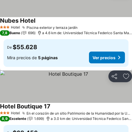
Nubes Hotel
Hotel
Piscina exterior y terraza jardín
3 Estrellas
7,8
Bueno
696
a 4.6 km de: Universidad Técnica Federico Santa María
$55.628
De
Mira precios de
5 páginas
Ver precios
Compartir
Ag
Hotel Boutique 17
Hotel
En el corazón de un sitio Patrimonio de la Humanidad por la UNESCO
3 Estrellas
8,9
Excelente
1.699
a 3.0 km de: Universidad Técnica Federico Santa María