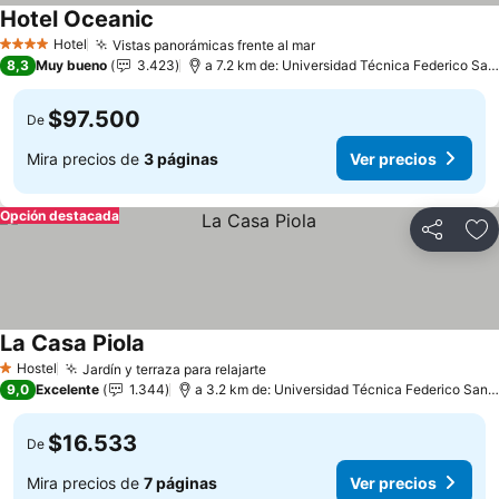
Hotel Oceanic
Hotel
Vistas panorámicas frente al mar
4 Estrellas
8,3
Muy bueno
3.423
a 7.2 km de: Universidad Técnica Federico Santa María
$97.500
De
Mira precios de
3 páginas
Ver precios
Opción destacada
Compartir
Ag
La Casa Piola
Hostel
Jardín y terraza para relajarte
1 Estrellas
9,0
Excelente
1.344
a 3.2 km de: Universidad Técnica Federico Santa María
$16.533
De
Mira precios de
7 páginas
Ver precios