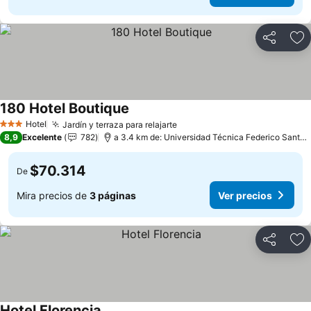
Compartir
Ag
180 Hotel Boutique
Hotel
Jardín y terraza para relajarte
3 Estrellas
8,9
Excelente
782
a 3.4 km de: Universidad Técnica Federico Santa María
$70.314
De
Mira precios de
3 páginas
Ver precios
Compartir
Ag
Hotel Florencia