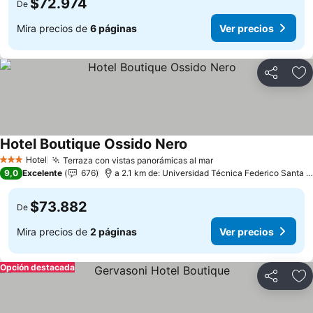
$72.974
De
Mira precios de
6 páginas
Ver precios
Compartir
Ag
Hotel Boutique Ossido Nero
Hotel
Terraza con vistas panorámicas al mar
3 Estrellas
9,0
Excelente
676
a 2.1 km de: Universidad Técnica Federico Santa María
$73.882
De
Mira precios de
2 páginas
Ver precios
Opción destacada
Compartir
Ag