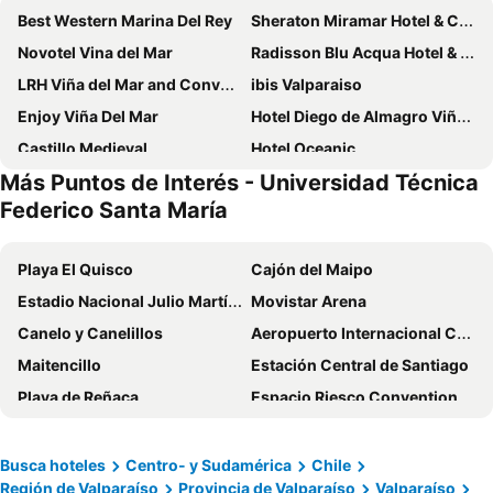
Best Western Marina Del Rey
Sheraton Miramar Hotel & Convention Center
Novotel Vina del Mar
Radisson Blu Acqua Hotel & Spa Concon
LRH Viña del Mar and Convention Center
ibis Valparaiso
Enjoy Viña Del Mar
Hotel Diego de Almagro Viña del Mar
Castillo Medieval
Hotel Oceanic
Más Puntos de Interés - Universidad Técnica
Hotel Bosque de Reñaca
Hotel Terrazas Del Mar
Federico Santa María
Hotel Balia Casino
Comarca Recreo
Hotel Capric
Hotel Bianca Boutique
Playa El Quisco
Cajón del Maipo
Hotel Diego de Almagro Valparaíso
Hotel Restaurante Ankara
Estadio Nacional Julio Martínez Prádanos
Movistar Arena
Hostal 7 Norte
Resplendor Hotel
Canelo y Canelillos
Aeropuerto Internacional Comodoro Arturo Merino Benítez
VOY Hostales - 4 Norte
Hotel Boutique Casa Recreo
Maitencillo
Estación Central de Santiago
Hotel Boutique Ossido Nero
Hotel Chalet Suizo
Playa de Reñaca
Espacio Riesco Convention Center
B&B Patrimonial Little Castle
La Blanca Hotel
Costanera Center
Centro Comercial Parque Arauco
Hostal Terraza Recreo
Linda Vista Apart Hotel
Puerto de San Antonio
Estadio Monumental David Arellano
Busca hoteles
Centro- y Sudamérica
Chile
Hotel Castillo Viña del Mar
Hotel Florencia
Región de Valparaíso
Provincia de Valparaíso
Valparaíso
Cartagena
Quinta Vergara