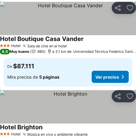
Compartir
Ag
Hotel Boutique Casa Vander
Hotel
Sala de cine en el hotel
3 Estrellas
8,0
Muy bueno
980
a 3.1 km de: Universidad Técnica Federico Santa María
$87.111
De
Mira precios de
5 páginas
Ver precios
Compartir
Ag
Hotel Brighton
Hotel
Música en vivo y ambiente vibrante