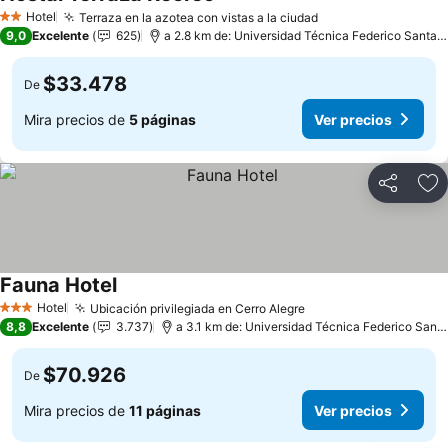
Hotel
Terraza en la azotea con vistas a la ciudad
2 Estrellas
9,0
Excelente
625
a 2.8 km de: Universidad Técnica Federico Santa María
$33.478
De
Mira precios de
5 páginas
Ver precios
Compartir
Ag
Fauna Hotel
Hotel
Ubicación privilegiada en Cerro Alegre
3 Estrellas
8,8
Excelente
3.737
a 3.1 km de: Universidad Técnica Federico Santa María
$70.926
De
Mira precios de
11 páginas
Ver precios