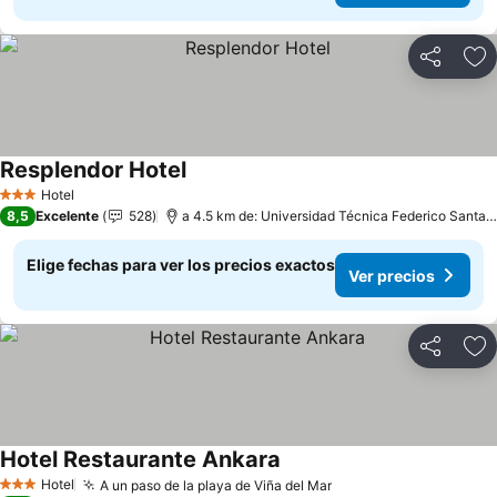
Compartir
Ag
Resplendor Hotel
Hotel
3 Estrellas
8,5
Excelente
528
a 4.5 km de: Universidad Técnica Federico Santa María
Elige fechas para ver los precios exactos
Ver precios
Compartir
Ag
Hotel Restaurante Ankara
Hotel
A un paso de la playa de Viña del Mar
3 Estrellas