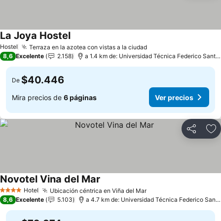
La Joya Hostel
Hostel
Terraza en la azotea con vistas a la ciudad
8,6
Excelente
2.158
a 1.4 km de: Universidad Técnica Federico Santa María
$40.446
De
Mira precios de
6 páginas
Ver precios
Compartir
Ag
Novotel Vina del Mar
Hotel
Ubicación céntrica en Viña del Mar
4 Estrellas
8,6
Excelente
5.103
a 4.7 km de: Universidad Técnica Federico Santa María