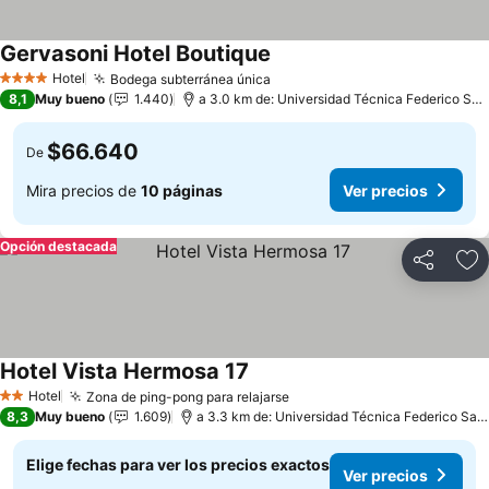
Gervasoni Hotel Boutique
Hotel
Bodega subterránea única
4 Estrellas
8,1
Muy bueno
1.440
a 3.0 km de: Universidad Técnica Federico Santa María
$66.640
De
Mira precios de
10 páginas
Ver precios
Opción destacada
Compartir
Ag
Hotel Vista Hermosa 17
Hotel
Zona de ping-pong para relajarse
2 Estrellas
8,3
Muy bueno
1.609
a 3.3 km de: Universidad Técnica Federico Santa María
Elige fechas para ver los precios exactos
Ver precios