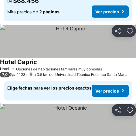
$68.456
De
Mira precios de
2 páginas
Ver precios
Compartir
Ag
Hotel Capric
Hotel
Opciones de habitaciones familiares muy cómodas
7,0
1.123
a 3.5 km de: Universidad Técnica Federico Santa María
Elige fechas para ver los precios exactos
Ver precios
Compartir
Ag