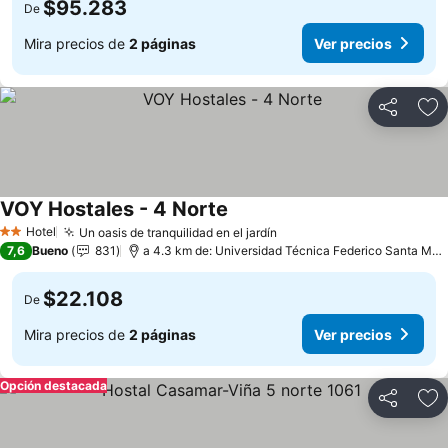
$95.283
De
Mira precios de
2 páginas
Ver precios
Compartir
Ag
VOY Hostales - 4 Norte
Hotel
Un oasis de tranquilidad en el jardín
2 Estrellas
7,6
Bueno
831
a 4.3 km de: Universidad Técnica Federico Santa María
$22.108
De
Mira precios de
2 páginas
Ver precios
Opción destacada
Compartir
Ag