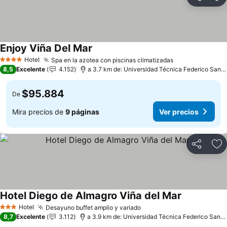
Compartir
Ag
Enjoy Viña Del Mar
Hotel
Spa en la azotea con piscinas climatizadas
4 Estrellas
8,5
Excelente
4.152
a 3.7 km de: Universidad Técnica Federico Santa María
$95.884
De
Mira precios de
9 páginas
Ver precios
Compartir
Ag
Hotel Diego de Almagro Viña del Mar
Hotel
Desayuno buffet amplio y variado
3 Estrellas
8,7
Excelente
3.112
a 3.9 km de: Universidad Técnica Federico Santa María