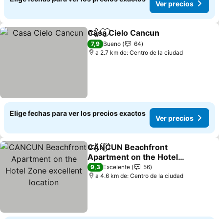
Ver precios
Casa Cielo Cancun
Compartir
Agregar a favoritos
7,9
Bueno
64
a 2.7 km de: Centro de la ciudad
Elige fechas para ver los precios exactos
Ver precios
CANCUN Beachfront
Compartir
Agregar a favoritos
Apartment on the Hotel
Zone excellent location
9,3
Excelente
56
a 4.6 km de: Centro de la ciudad