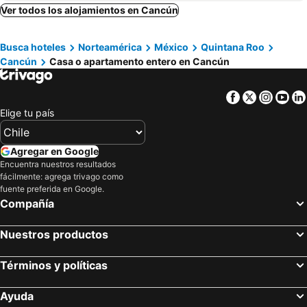
Lirios Residencial Cancun
Ver todos los alojamientos en Cancún
Busca hoteles
Norteamérica
México
Quintana Roo
Cancún
Casa o apartamento entero en Cancún
Facebook
Twitter
Insta
Yo
Elige tu país
Agregar en Google
Encuentra nuestros resultados
fácilmente: agrega trivago como
fuente preferida en Google.
Compañía
Nuestros productos
Términos y políticas
Ayuda