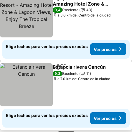
Compartir
Agregar a favoritos
Amazing Hotel Zone &
Lagoon Views, Enjoy The
9,4
Excelente
43
Tropical Breeze
a 8.0 km de: Centro de la ciudad
Elige fechas para ver los precios exactos
Ver precios
Estancia rivera Cancún
Compartir
Agregar a favoritos
9,3
Excelente
11
a 7.0 km de: Centro de la ciudad
Elige fechas para ver los precios exactos
Ver precios