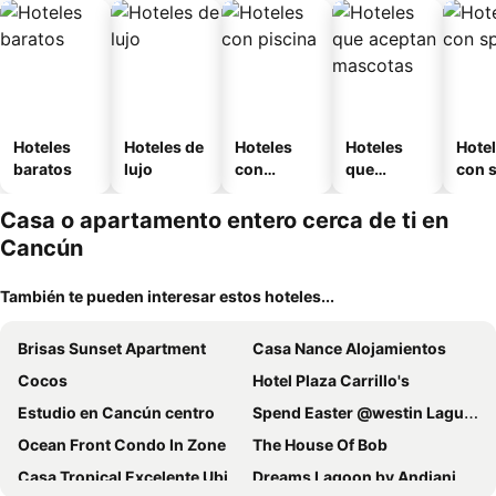
Hoteles
Hoteles de
Hoteles
Hoteles
Hote
baratos
lujo
con
que
con 
piscina
aceptan
mascotas
Casa o apartamento entero cerca de ti en
Cancún
También te pueden interesar estos hoteles...
Brisas Sunset Apartment
Casa Nance Alojamientos
Cocos
Hotel Plaza Carrillo's
Estudio en Cancún centro
Spend Easter @westin Lagunamar Ocean Resort Villas & Spa
Ocean Front Condo In Zone
The House Of Bob
Casa Tropical Excelente Ubicacion Facturamos!
Dreams Lagoon by Andiani Travel