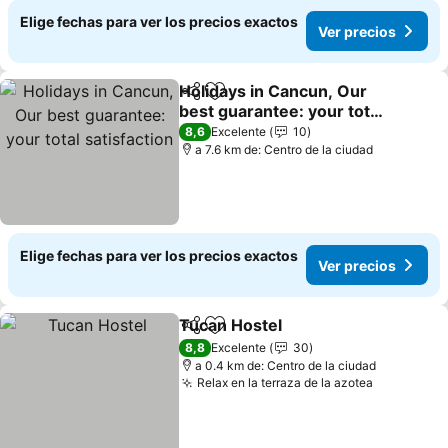
Elige fechas para ver los precios exactos
Ver precios
Holidays in Cancun, Our
Compartir
Agregar a favoritos
best guarantee: your total
satisfaction
8,6
Excelente
10
a 7.6 km de: Centro de la ciudad
Elige fechas para ver los precios exactos
Ver precios
Tucan Hostel
Compartir
Agregar a favoritos
8,8
Excelente
30
a 0.4 km de: Centro de la ciudad
Relax en la terraza de la azotea