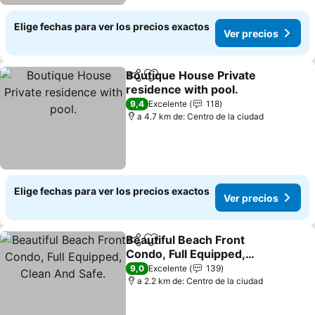
Elige fechas para ver los precios exactos
Ver precios
Boutique House Private
Compartir
Agregar a favoritos
residence with pool.
9,4
Excelente
118
a 4.7 km de: Centro de la ciudad
Elige fechas para ver los precios exactos
Ver precios
Beautiful Beach Front
Compartir
Agregar a favoritos
Condo, Full Equipped,
Clean And Safe.
9,0
Excelente
139
a 2.2 km de: Centro de la ciudad