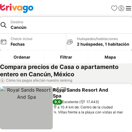
Favoritos
Iniciar 
Me
Destino
Cancún
Check-in/out
Huéspedes/habitaciones
Fechas
2 huéspedes, 1 habitación
Ordenar
Filtrar
Mapa
Compara precios de Casa o apartamento
entero en Cancún, México
Cómo los pagos afectan nuestro ranking
Royal Sands Resort And
Compartir
Agregar a favoritos
Spa
9,0
Excelente
17.443
a 10.4 km de: Centro de la ciudad
Villas frente a la playa con vistas al mar