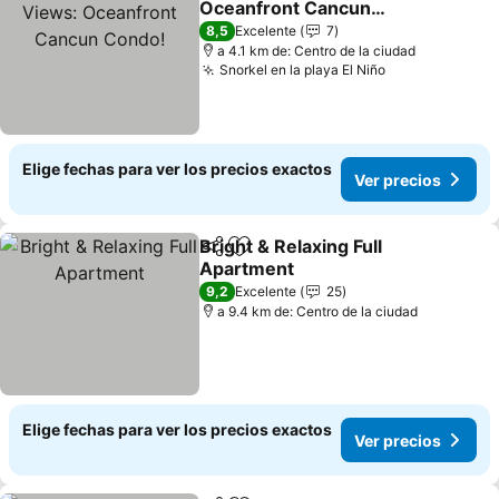
Oceanfront Cancun
Condo!
8,5
Excelente
7
a 4.1 km de: Centro de la ciudad
Snorkel en la playa El Niño
Elige fechas para ver los precios exactos
Ver precios
Bright & Relaxing Full
Compartir
Agregar a favoritos
Apartment
9,2
Excelente
25
a 9.4 km de: Centro de la ciudad
Elige fechas para ver los precios exactos
Ver precios