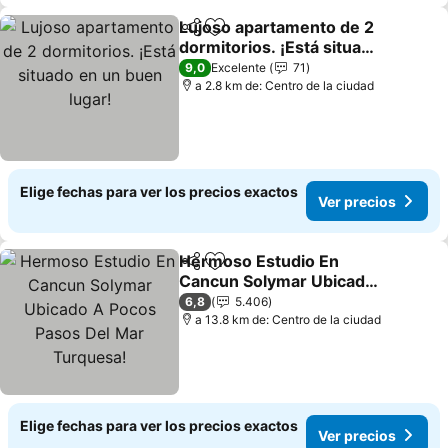
Lujoso apartamento de 2
Compartir
Agregar a favoritos
dormitorios. ¡Está situado
en un buen lugar!
9,0
Excelente
71
a 2.8 km de: Centro de la ciudad
Elige fechas para ver los precios exactos
Ver precios
Hermoso Estudio En
Compartir
Agregar a favoritos
Cancun Solymar Ubicado
A Pocos Pasos Del Mar
6,8
5.406
Turquesa!
a 13.8 km de: Centro de la ciudad
Elige fechas para ver los precios exactos
Ver precios