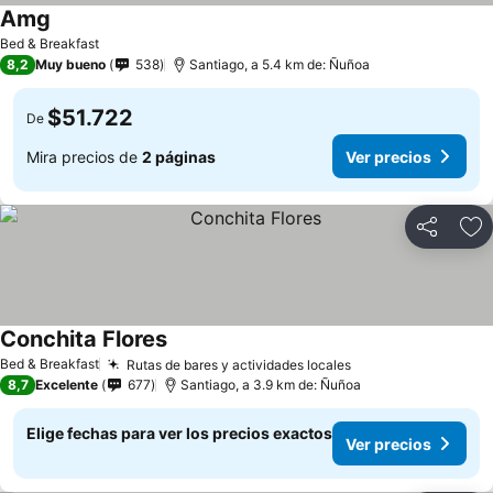
Amg
Bed & Breakfast
8,2
Muy bueno
538
Santiago, a 5.4 km de: Ñuñoa
$51.722
De
Mira precios de
2 páginas
Ver precios
Compartir
Ag
Conchita Flores
Bed & Breakfast
Rutas de bares y actividades locales
8,7
Excelente
677
Santiago, a 3.9 km de: Ñuñoa
Elige fechas para ver los precios exactos
Ver precios