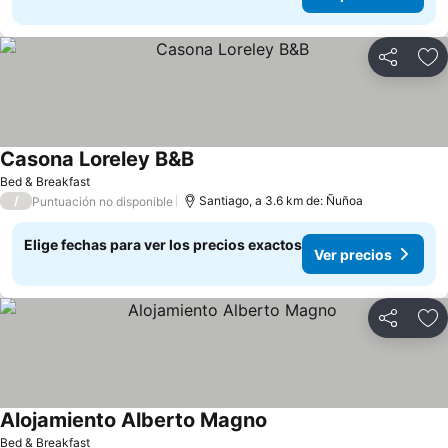
Compartir
Ag
Casona Loreley B&B
Bed & Breakfast
/
Santiago, a 3.6 km de: Ñuñoa
Puntuación no disponible
Elige fechas para ver los precios exactos
Ver precios
Compartir
Ag
Alojamiento Alberto Magno
Bed & Breakfast