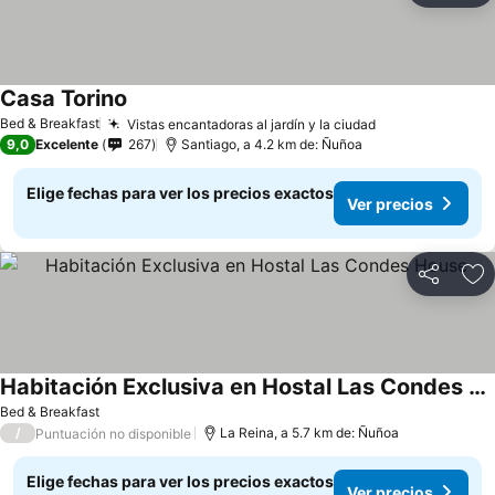
Casa Torino
Bed & Breakfast
Vistas encantadoras al jardín y la ciudad
9,0
Excelente
267
Santiago, a 4.2 km de: Ñuñoa
Elige fechas para ver los precios exactos
Ver precios
Compartir
Ag
Habitación Exclusiva en Hostal Las Condes House
Bed & Breakfast
/
La Reina, a 5.7 km de: Ñuñoa
Puntuación no disponible
Elige fechas para ver los precios exactos
Ver precios