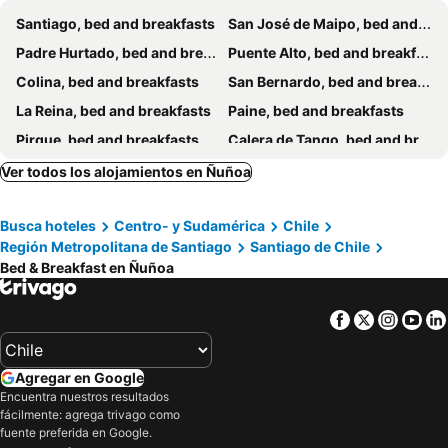
Casa Torino
Rose Home
Santiago, bed and breakfasts
San José de Maipo, bed and breakfasts
Posada Black Pearl
Oceana Suites Chile Hostel
Padre Hurtado, bed and breakfasts
Puente Alto, bed and breakfasts
Tinka
Departamento Independiente Bano Privado
Colina, bed and breakfasts
San Bernardo, bed and breakfasts
El Raco
Hostal Cabins Beds Mgvry Nv`r
La Reina, bed and breakfasts
Paine, bed and breakfasts
Ñuñoa Vive 1
Alojamiento Latadia Las Condes
Pirque, bed and breakfasts
Calera de Tango, bed and breakfasts
Departamento Amoblado 1 Ambiente
Wanderlust Hostel B & B
Lampa, bed and breakfasts
Isla de Maipo, bed and breakfasts
Ver todos los alojamientos en Ñuñoa
Habitacion 3 Con Bano Compartido En Providencia Roman Daz
Habitacion Grande 3 Personas Bano Privado Providencia
Talagante, bed and breakfasts
Habitación G
Habitación Privada Cerca del Aeropuerto de Santiago
Busca hoteles
Centro- y Sudamérica
Chile
Región Metropolitana de Santiago
Santiago de Chile
Bed & Breakfast en Ñuñoa
Facebook
Twitter
Insta
Yo
Agregar en Google
Encuentra nuestros resultados
fácilmente: agrega trivago como
fuente preferida en Google.