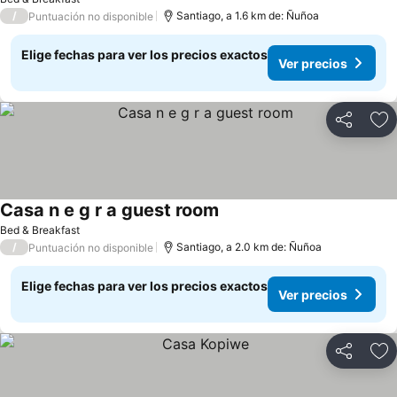
/
Santiago, a 1.6 km de: Ñuñoa
Puntuación no disponible
Elige fechas para ver los precios exactos
Ver precios
Compartir
Ag
Casa n e g r a guest room
Bed & Breakfast
/
Santiago, a 2.0 km de: Ñuñoa
Puntuación no disponible
Elige fechas para ver los precios exactos
Ver precios
Compartir
Ag