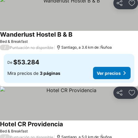
Compartir
Ag
Wanderlust Hostel B & B
Bed & Breakfast
/
Santiago, a 3.6 km de: Ñuñoa
Puntuación no disponible
$53.284
De
Mira precios de
3 páginas
Ver precios
Compartir
Ag
Hotel CR Providencia
Bed & Breakfast
/
Santiago, a 5.0 km de: Ñuñoa
Puntuación no disponible