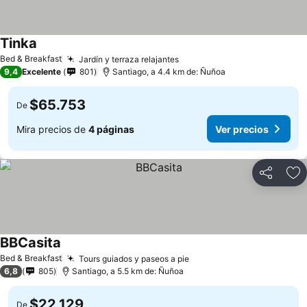
Tinka
Bed & Breakfast
Jardín y terraza relajantes
9,4
Excelente
801
Santiago, a 4.4 km de: Ñuñoa
$65.753
De
Mira precios de
4 páginas
Ver precios
Compartir
Ag
BBCasita
Bed & Breakfast
Tours guiados y paseos a pie
6,8
805
Santiago, a 5.5 km de: Ñuñoa
$22.129
De