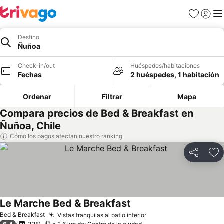
Favoritos
Iniciar 
Me
Destino
Ñuñoa
Check-in/out
Huéspedes/habitaciones
Fechas
2 huéspedes, 1 habitación
Ordenar
Filtrar
Mapa
Compara precios de Bed & Breakfast en
Ñuñoa, Chile
Cómo los pagos afectan nuestro ranking
Compartir
Ag
Le Marche Bed & Breakfast
Bed & Breakfast
Vistas tranquilas al patio interior