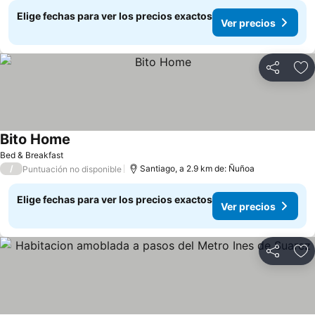
Elige fechas para ver los precios exactos
Ver precios
Compartir
Ag
Bito Home
Bed & Breakfast
/
Santiago, a 2.9 km de: Ñuñoa
Puntuación no disponible
Elige fechas para ver los precios exactos
Ver precios
Compartir
Ag