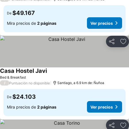
$49.167
De
Mira precios de
2 páginas
Ver precios
Compartir
Ag
Casa Hostel Javi
Bed & Breakfast
/
Santiago, a 6.9 km de: Ñuñoa
Puntuación no disponible
$24.103
De
Mira precios de
2 páginas
Ver precios
Compartir
Ag