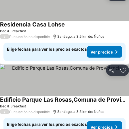
Residencia Casa Lohse
Bed & Breakfast
/
Santiago, a 3.5 km de: Ñuñoa
Puntuación no disponible
Elige fechas para ver los precios exactos
Ver precios
Compartir
Ag
Edificio Parque Las Rosas,Comuna de Providencia
Bed & Breakfast
/
Santiago, a 3.5 km de: Ñuñoa
Puntuación no disponible
Elige fechas para ver los precios exactos
Ver precios