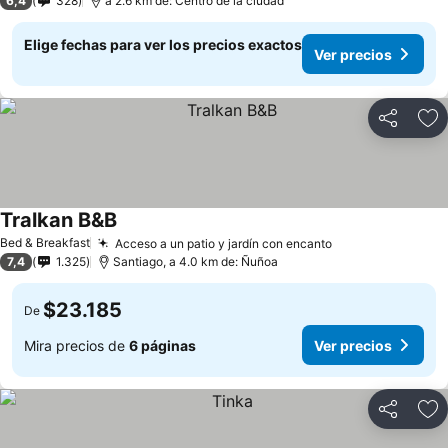
6,4
328
a 2.6 km de: Centro de la ciudad
Elige fechas para ver los precios exactos
Ver precios
Compartir
Ag
Tralkan B&B
Bed & Breakfast
Acceso a un patio y jardín con encanto
7,4
1.325
Santiago, a 4.0 km de: Ñuñoa
$23.185
De
Mira precios de
6 páginas
Ver precios
Compartir
Ag