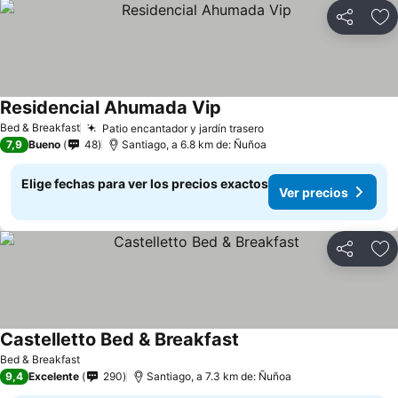
Compartir
Ag
Residencial Ahumada Vip
Bed & Breakfast
Patio encantador y jardín trasero
7,9
Bueno
48
Santiago, a 6.8 km de: Ñuñoa
Elige fechas para ver los precios exactos
Ver precios
Compartir
Ag
Castelletto Bed & Breakfast
Bed & Breakfast
9,4
Excelente
290
Santiago, a 7.3 km de: Ñuñoa