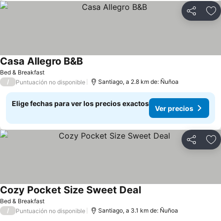
Compartir
Ag
Casa Allegro B&B
Bed & Breakfast
/
Santiago, a 2.8 km de: Ñuñoa
Puntuación no disponible
Elige fechas para ver los precios exactos
Ver precios
Compartir
Ag
Cozy Pocket Size Sweet Deal
Bed & Breakfast
/
Santiago, a 3.1 km de: Ñuñoa
Puntuación no disponible