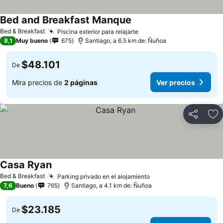
Bed and Breakfast Manque
Bed & Breakfast
Piscina exterior para relajarte
8,1
Muy bueno
675
Santiago, a 6.5 km de: Ñuñoa
$48.101
De
Mira precios de
2 páginas
Ver precios
Compartir
Ag
Casa Ryan
Bed & Breakfast
Parking privado en el alojamiento
7,6
Bueno
765
Santiago, a 4.1 km de: Ñuñoa
$23.185
De