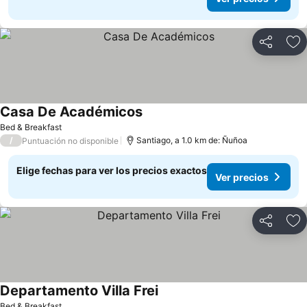
Compartir
Ag
Casa De Académicos
Bed & Breakfast
/
Santiago, a 1.0 km de: Ñuñoa
Puntuación no disponible
Elige fechas para ver los precios exactos
Ver precios
Compartir
Ag
Departamento Villa Frei
Bed & Breakfast