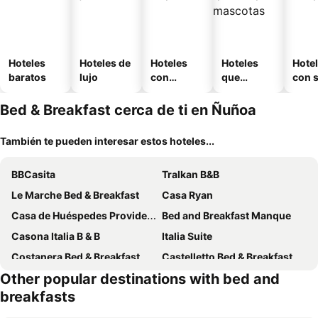
Hoteles
Hoteles de
Hoteles
Hoteles
Hote
baratos
lujo
con
que
con 
piscina
aceptan
mascotas
Bed & Breakfast cerca de ti en Ñuñoa
También te pueden interesar estos hoteles...
BBCasita
Tralkan B&B
Le Marche Bed & Breakfast
Casa Ryan
Casa de Huéspedes Providencia Baquedano
Bed and Breakfast Manque
Casona Italia B & B
Italia Suite
Costanera Bed & Breakfast
Castelletto Bed & Breakfast
Other popular destinations with bed and
Casa Agape Aeropuerto
Casa Ágape
breakfasts
Hostal Brisa Serena
Amg