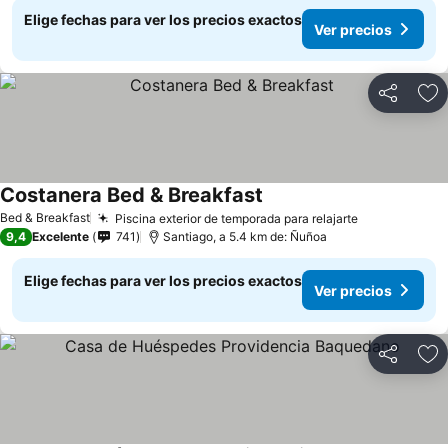
Elige fechas para ver los precios exactos
Ver precios
Compartir
Ag
Costanera Bed & Breakfast
Bed & Breakfast
Piscina exterior de temporada para relajarte
9,4
Excelente
741
Santiago, a 5.4 km de: Ñuñoa
Elige fechas para ver los precios exactos
Ver precios
Compartir
Ag