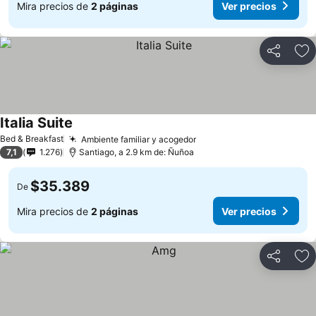
Mira precios de
2 páginas
Ver precios
Compartir
Ag
Italia Suite
Bed & Breakfast
Ambiente familiar y acogedor
7,1
1.276
Santiago, a 2.9 km de: Ñuñoa
$35.389
De
Mira precios de
2 páginas
Ver precios
Compartir
Ag