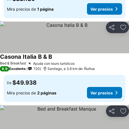
Mira precios de
1 página
Ver precios
Compartir
Ag
Casona Italia B & B
Bed & Breakfast
Ayuda con tours turísticos
8,9
Excelente
720
Santiago, a 3.6 km de: Ñuñoa
$49.938
De
Mira precios de
2 páginas
Ver precios
Compartir
Ag