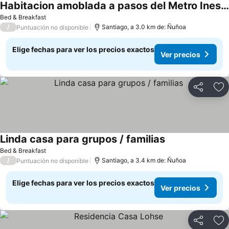
Habitacion amoblada a pasos del Metro Ines de Suarez
Bed & Breakfast
/
Santiago, a 3.0 km de: Ñuñoa
Puntuación no disponible
Elige fechas para ver los precios exactos
Ver precios
Compartir
Ag
Linda casa para grupos / familias
Bed & Breakfast
/
Santiago, a 3.4 km de: Ñuñoa
Puntuación no disponible
Elige fechas para ver los precios exactos
Ver precios
Compartir
Ag