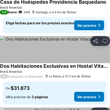
Casa de Huéspedes Providencia Baquedano
Bed & Breakfast
7,9
Bueno
346
Santiago, a 4.4 km de: Ñuñoa
Elige fechas para ver los precios exactos
Ver precios
Compartir
Ag
Dos Habitaciones Exclusivas en Hostal Vitacura House
Bed & Breakfast
/
La Reina, a 10.3 km de: Ñuñoa
Puntuación no disponible
$31.873
De
Mira precios de
2 páginas
Ver precios