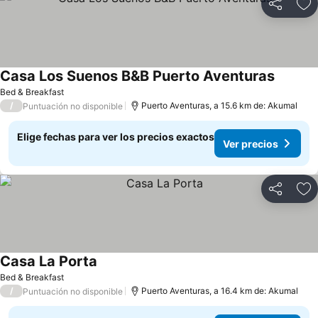
Compartir
Ag
Casa Los Suenos B&B Puerto Aventuras
Ver pre
Bed & Breakfast
/
Puerto Aventuras, a 15.6 km de: Akumal
Puntuación no disponible
Elige fechas para ver los precios exactos
Ver precios
Compartir
Ag
Casa La Porta
Ver precios
Bed & Breakfast
/
Puerto Aventuras, a 16.4 km de: Akumal
Puntuación no disponible