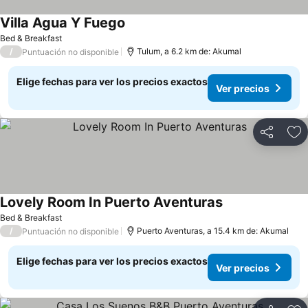
Villa Agua Y Fuego
Ver precios
Bed & Breakfast
/
Tulum, a 6.2 km de: Akumal
Puntuación no disponible
Elige fechas para ver los precios exactos
Ver precios
Compartir
Ag
Lovely Room In Puerto Aventuras
Ver precios
Bed & Breakfast
/
Puerto Aventuras, a 15.4 km de: Akumal
Puntuación no disponible
Elige fechas para ver los precios exactos
Ver precios