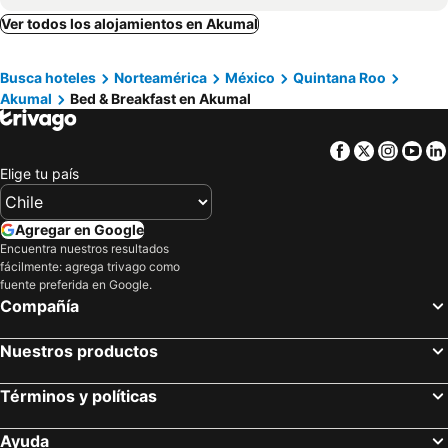
Ver todos los alojamientos en Akumal
Busca hoteles
Norteamérica
México
Quintana Roo
Akumal
Bed & Breakfast en Akumal
Facebook
Twitter
Insta
Yo
Elige tu país
Agregar en Google
Encuentra nuestros resultados
fácilmente: agrega trivago como
fuente preferida en Google.
Compañía
Nuestros productos
Términos y políticas
Ayuda