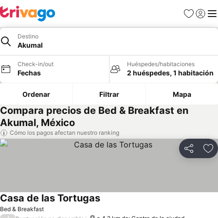
Favoritos
Iniciar 
Me
Destino
Akumal
Check-in/out
Huéspedes/habitaciones
Fechas
2 huéspedes, 1 habitación
Ordenar
Filtrar
Mapa
Compara precios de Bed & Breakfast en
Akumal, México
Cómo los pagos afectan nuestro ranking
Compartir
Ag
Casa de las Tortugas
Ver precios
Bed & Breakfast