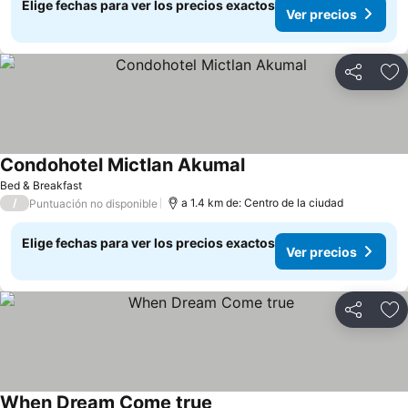
Elige fechas para ver los precios exactos
Ver precios
Compartir
Ag
Condohotel Mictlan Akumal
Ver precios
Bed & Breakfast
/
a 1.4 km de: Centro de la ciudad
Puntuación no disponible
Elige fechas para ver los precios exactos
Ver precios
Compartir
Ag
When Dream Come true