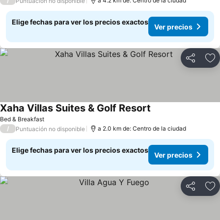
/
a 4.2 km de: Centro de la ciudad
Puntuación no disponible
Elige fechas para ver los precios exactos
Ver precios
Compartir
Ag
Xaha Villas Suites & Golf Resort
Ver precios
Bed & Breakfast
/
a 2.0 km de: Centro de la ciudad
Puntuación no disponible
Elige fechas para ver los precios exactos
Ver precios
Compartir
Ag