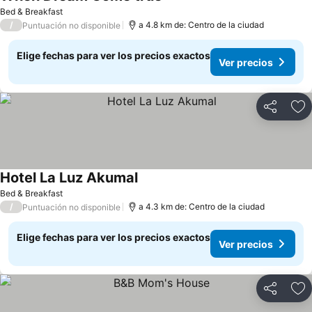
Ver precios
Bed & Breakfast
/
a 4.8 km de: Centro de la ciudad
Puntuación no disponible
Elige fechas para ver los precios exactos
Ver precios
Compartir
Ag
Hotel La Luz Akumal
Ver precios
Bed & Breakfast
/
a 4.3 km de: Centro de la ciudad
Puntuación no disponible
Elige fechas para ver los precios exactos
Ver precios
Compartir
Ag