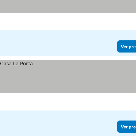
cios
Ver pre
Ver pre