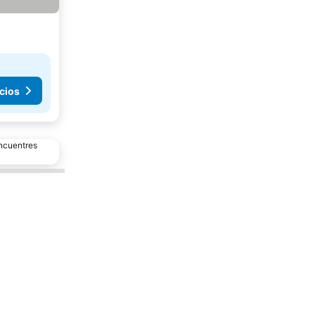
cios
encuentres