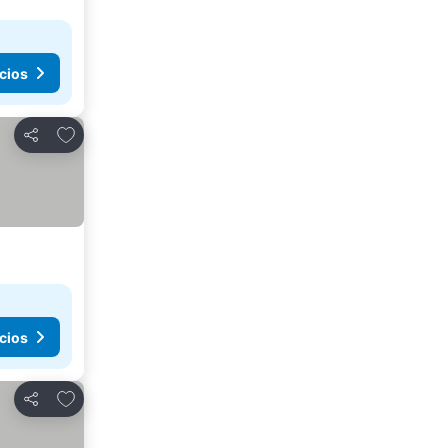
cios
Agregar a favoritos
Compartir
cios
Agregar a favoritos
Compartir