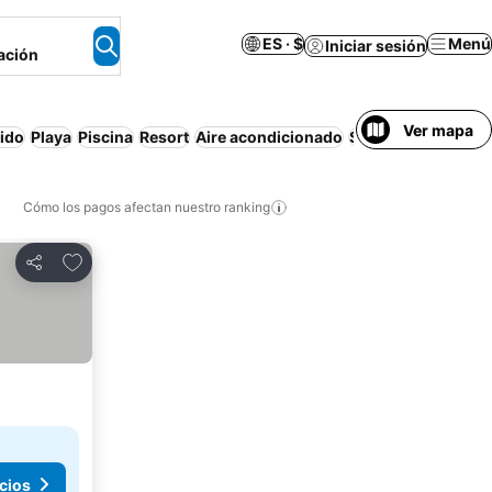
ES · $
Menú
Iniciar sesión
ación
Ver mapa
uido
Playa
Piscina
Resort
Aire acondicionado
Solo adultos
Desay
Cómo los pagos afectan nuestro ranking
Agregar a favoritos
Compartir
cios