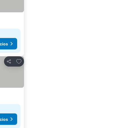
cios
Agregar a favoritos
Compartir
cios