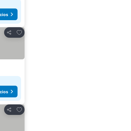
cios
Agregar a favoritos
Compartir
cios
Agregar a favoritos
Compartir