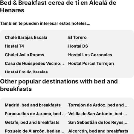
mascotas
mien
Bed & Breakfast cerca de ti en Alcalá de
Henares
También te pueden interesar estos hoteles...
Chalé Barajas Escala
El Torero
Hostal T4
Hostal DS
Chalet Avila Rooms
Hostal Los Coronales
Casa de Huéspedes Vecinodecerbantes
Hostal Porcel Torrejón
Hostal Emilio Barajas
Other popular destinations with bed and
breakfasts
Madrid, bed and breakfasts
Torrejón de Ardoz, bed and breakfasts
Paracuellos de Jarama, bed and breakfasts
Velilla de San Antonio, bed and breakfasts
Getafe, bed and breakfasts
San Sebastián de los Reyes, bed and breakfasts
Pozuelo de Alarcón, bed and breakfasts
Alcorcón, bed and breakfasts