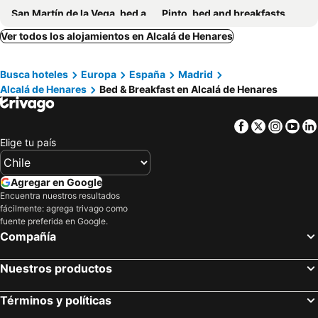
San Martín de la Vega, bed and breakfasts
Pinto, bed and breakfasts
Guadalajara, bed and breakfasts
Torija, bed and breakfasts
Ver todos los alojamientos en Alcalá de Henares
Titulcia, bed and breakfasts
El Casar, bed and breakfasts
Busca hoteles
Europa
España
Madrid
Las Rozas de Madrid, bed and breakfasts
Torres de la Alameda, bed and breakfasts
Alcalá de Henares
Bed & Breakfast en Alcalá de Henares
Soto del Real, bed and breakfasts
Chinchón, bed and breakfasts
Leganés, bed and breakfasts
Olmeda de las Fuentes, bed and breakfasts
Facebook
Twitter
Insta
Yo
Fuenlabrada, bed and breakfasts
Elige tu país
Agregar en Google
Encuentra nuestros resultados
fácilmente: agrega trivago como
fuente preferida en Google.
Compañía
Nuestros productos
Términos y políticas