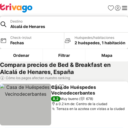
Favoritos
Iniciar 
Me
Destino
Alcalá de Henares
Check-in/out
Huéspedes/habitaciones
Fechas
2 huéspedes, 1 habitación
Ordenar
Filtrar
Mapa
Compara precios de Bed & Breakfast en
Alcalá de Henares, España
Cómo los pagos afectan nuestro ranking
Casa de Huéspedes
Compartir
Agregar a favoritos
Vecinodecerbantes
8,2
Muy bueno
678
a 0.2 km de: Centro de la ciudad
Terraza en la azotea con vistas a la ciudad