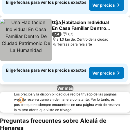
Elige fechas para ver los precios exactos
Ver precios
Una Habitacion Individual
Compartir
Agregar a favoritos
En Casa Familiar Dentro
De Ciudad Patrimonio De
7,4
67
La Humanidad
a 1.0 km de: Centro de la ciudad
Terraza para relajarte
Elige fechas para ver los precios exactos
Ver precios
Ver más
Los precios y la disponibilidad que recibe trivago de las páginas
web de reserva cambian de manera constante. Por lo tanto, es
posible que no siempre encuentres en una página web de reserva
la misma oferta que viste en trivago.
Preguntas frecuentes sobre Alcalá de
Henares