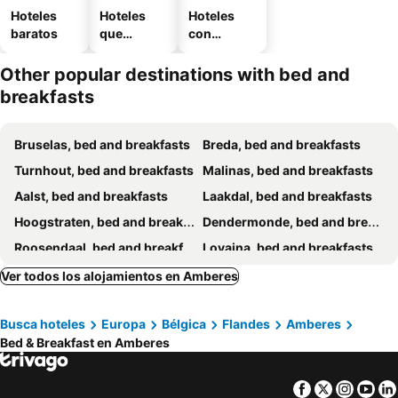
Hoteles
Hoteles
Hoteles
baratos
que
con
aceptan
estaciona
mascotas
miento
Other popular destinations with bed and
breakfasts
Bruselas, bed and breakfasts
Breda, bed and breakfasts
Turnhout, bed and breakfasts
Malinas, bed and breakfasts
Aalst, bed and breakfasts
Laakdal, bed and breakfasts
Hoogstraten, bed and breakfasts
Dendermonde, bed and breakfasts
Roosendaal, bed and breakfasts
Lovaina, bed and breakfasts
Beveren, bed and breakfasts
Goes, bed and breakfasts
Ver todos los alojamientos en Amberes
Stabroek, bed and breakfasts
Wemeldinge, bed and breakfasts
Busca hoteles
Europa
Bélgica
Flandes
Amberes
Bertem, bed and breakfasts
Bergen op Zoom, bed and breakfasts
Bed & Breakfast en Amberes
Kortenberg, bed and breakfasts
Huldenberg, bed and breakfasts
Sint-Gillis-Waas, bed and breakfasts
Westerlo, bed and breakfasts
Facebook
Twitter
Insta
Yo