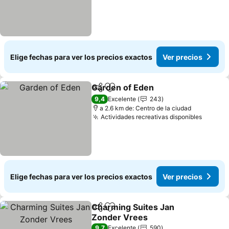
Elige fechas para ver los precios exactos
Ver precios
Garden of Eden
Compartir
Agregar a favoritos
9,4
Excelente
243
a 2.6 km de: Centro de la ciudad
Actividades recreativas disponibles
Elige fechas para ver los precios exactos
Ver precios
Charming Suites Jan
Compartir
Agregar a favoritos
Zonder Vrees
9,7
Excelente
590