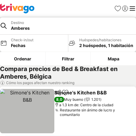
Favoritos
Iniciar 
Me
Destino
Amberes
Check-in/out
Huéspedes/habitaciones
Fechas
2 huéspedes, 1 habitación
Ordenar
Filtrar
Mapa
Compara precios de Bed & Breakfast en
Amberes, Bélgica
Cómo los pagos afectan nuestro ranking
Simone's Kitchen B&B
Compartir
Agregar a favoritos
8,0
Muy bueno
1.201
a 1.3 km de: Centro de la ciudad
Restaurante sin ánimo de lucro y
comunitario