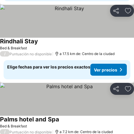
Compartir
Ag
Rindhali Stay
Ver precios
Bed & Breakfast
/
a 17.5 km de: Centro de la ciudad
Puntuación no disponible
Elige fechas para ver los precios exactos
Ver precios
Compartir
Ag
Palms hotel and Spa
Ver precios
Bed & Breakfast
/
a 7.2 km de: Centro de la ciudad
Puntuación no disponible