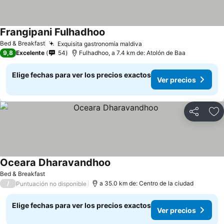
Frangipani Fulhadhoo
Ver precios
Bed & Breakfast
Exquisita gastronomía maldiva
Ver precios
9,8
Excelente
54
Fulhadhoo, a 7.4 km de: Atolón de Baa
Elige fechas para ver los precios exactos
Ver precios
Compartir
Ag
Oceara Dharavandhoo
Ver precios
Bed & Breakfast
/
a 35.0 km de: Centro de la ciudad
Puntuación no disponible
Elige fechas para ver los precios exactos
Ver precios