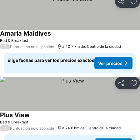
Compartir
Ag
Amaria Maldives
Ver precios
Bed & Breakfast
/
a 40.7 km de: Centro de la ciudad
Puntuación no disponible
Elige fechas para ver los precios exactos
Ver precios
Compartir
Ag
Plus View
Ver precios
Bed & Breakfast
/
a 24.6 km de: Centro de la ciudad
Puntuación no disponible