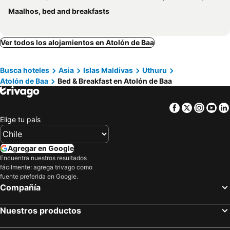
Maalhos, bed and breakfasts
Ver todos los alojamientos en Atolón de Baa
Busca hoteles
Asia
Islas Maldivas
Uthuru
Atolón de Baa
Bed & Breakfast en Atolón de Baa
Facebook
Twitter
Insta
Yo
Elige tu país
Agregar en Google
Encuentra nuestros resultados
fácilmente: agrega trivago como
fuente preferida en Google.
Compañía
Nuestros productos