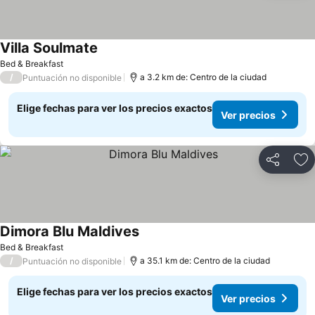
Villa Soulmate
Ver precios
Bed & Breakfast
/
a 3.2 km de: Centro de la ciudad
Puntuación no disponible
Elige fechas para ver los precios exactos
Ver precios
Compartir
Ag
Dimora Blu Maldives
Ver precios
Bed & Breakfast
/
a 35.1 km de: Centro de la ciudad
Puntuación no disponible
Elige fechas para ver los precios exactos
Ver precios