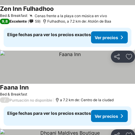
Zen Inn Fulhadhoo
Ver precios
Bed & Breakfast
Cenas frente a la playa con música en vivo
Ver precios
9,8
Excelente
59
Fulhadhoo, a 7.2 km de: Atolón de Baa
Elige fechas para ver los precios exactos
Ver precios
Compartir
Ag
Faana Inn
Ver precios
Bed & Breakfast
/
a 7.2 km de: Centro de la ciudad
Puntuación no disponible
Elige fechas para ver los precios exactos
Ver precios