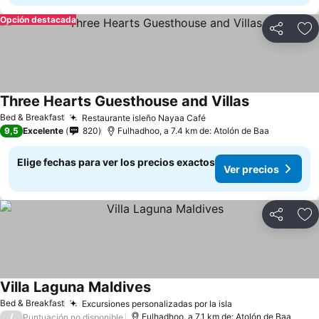
Opción destacada
Compartir
Ag
Three Hearts Guesthouse and Villas
Ver precios
Bed & Breakfast
Restaurante isleño Nayaa Café
Ver precios
9,5
Excelente
820
Fulhadhoo, a 7.4 km de: Atolón de Baa
Elige fechas para ver los precios exactos
Ver precios
Compartir
Ag
Villa Laguna Maldives
Ver precios
Bed & Breakfast
Excursiones personalizadas por la isla
Ver precios
/
Fulhadhoo, a 7.1 km de: Atolón de Baa
Puntuación no disponible