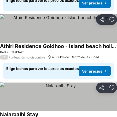
Elige fechas para ver los precios exactos
Ver precios
Compartir
Ag
Athiri Residence Goidhoo - Island beach holiday
Ver precios
Bed & Breakfast
/
a 0.7 km de: Centro de la ciudad
Puntuación no disponible
Elige fechas para ver los precios exactos
Ver precios
Compartir
Ag
Nalaroalhi Stay