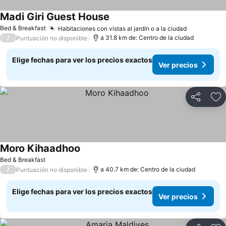
Madi Giri Guest House
Ver precios
Bed & Breakfast
Habitaciones con vistas al jardín o a la ciudad
Ver precio
/
a 31.8 km de: Centro de la ciudad
Puntuación no disponible
Elige fechas para ver los precios exactos
Ver precios
Compartir
Ag
Moro Kihaadhoo
Ver precios
Bed & Breakfast
/
a 40.7 km de: Centro de la ciudad
Puntuación no disponible
Elige fechas para ver los precios exactos
Ver precios