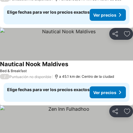
Elige fechas para ver los precios exactos
Ver precios
Compartir
Ag
Nautical Nook Maldives
Ver precios
Bed & Breakfast
/
a 45.1 km de: Centro de la ciudad
Puntuación no disponible
Elige fechas para ver los precios exactos
Ver precios
Compartir
Ag