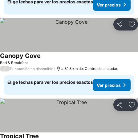
Elige fechas para ver los precios exactos
Ver precios
Compartir
Ag
Canopy Cove
Ver precios
Bed & Breakfast
/
a 31.8 km de: Centro de la ciudad
Puntuación no disponible
Elige fechas para ver los precios exactos
Ver precios
Compartir
Ag
Tropical Tree