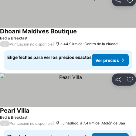
Compartir
Ag
Dhoani Maldives Boutique
Ver precios
Bed & Breakfast
/
a 44.9 km de: Centro de la ciudad
Puntuación no disponible
Elige fechas para ver los precios exactos
Ver precios
Compartir
Ag
Pearl Villa
Ver precios
Bed & Breakfast
/
Fulhadhoo, a 7.4 km de: Atolón de Baa
Puntuación no disponible