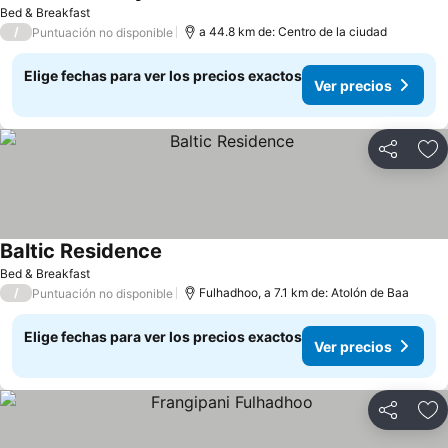
Ver precios
Bed & Breakfast
/
a 44.8 km de: Centro de la ciudad
Puntuación no disponible
Elige fechas para ver los precios exactos
Ver precios
Compartir
Ag
Baltic Residence
Ver precios
Bed & Breakfast
/
Fulhadhoo, a 7.1 km de: Atolón de Baa
Puntuación no disponible
Elige fechas para ver los precios exactos
Ver precios
Compartir
Ag