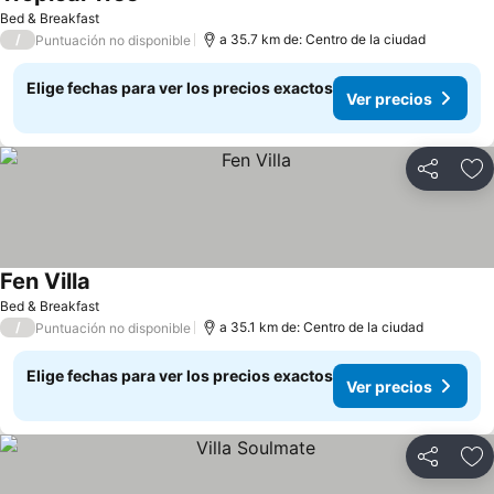
Ver precios
Bed & Breakfast
/
a 35.7 km de: Centro de la ciudad
Puntuación no disponible
Elige fechas para ver los precios exactos
Ver precios
Compartir
Ag
Fen Villa
Ver precios
Bed & Breakfast
/
a 35.1 km de: Centro de la ciudad
Puntuación no disponible
Elige fechas para ver los precios exactos
Ver precios
Compartir
Ag