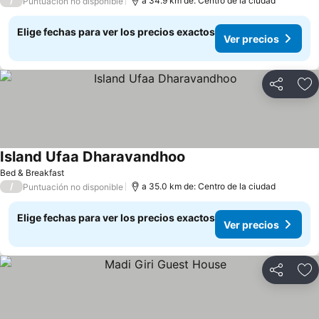
/
a 34.9 km de: Centro de la ciudad
Puntuación no disponible
Elige fechas para ver los precios exactos
Ver precios
Compartir
Ag
Island Ufaa Dharavandhoo
Ver precios
Bed & Breakfast
/
a 35.0 km de: Centro de la ciudad
Puntuación no disponible
Elige fechas para ver los precios exactos
Ver precios
Compartir
Ag