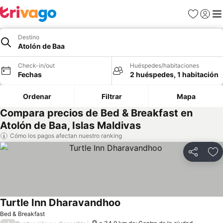
Favoritos
Iniciar 
Me
Destino
Atolón de Baa
Check-in/out
Huéspedes/habitaciones
Fechas
2 huéspedes, 1 habitación
Ordenar
Filtrar
Mapa
Compara precios de Bed & Breakfast en
Atolón de Baa, Islas Maldivas
Cómo los pagos afectan nuestro ranking
Compartir
Ag
Turtle Inn Dharavandhoo
Ver precios
Bed & Breakfast