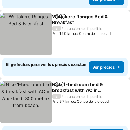
Waitakere Ranges Bed &
Compartir
Agregar a favoritos
Breakfast
Ver precios
/
Puntuación no disponible
a 19.0 km de: Centro de la ciudad
Elige fechas para ver los precios exactos
Ver precios
Nice 1-bedroom bed &
Compartir
Agregar a favoritos
breakfast with AC in
Auckland, 350 meters
Ver precios
/
Puntuación no disponible
from beach.
a 5.7 km de: Centro de la ciudad