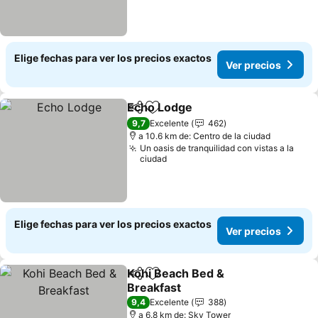
Elige fechas para ver los precios exactos
Ver precios
Echo Lodge
Compartir
Agregar a favoritos
Ver precios
9,7
Excelente
462
a 10.6 km de: Centro de la ciudad
Un oasis de tranquilidad con vistas a la
ciudad
Elige fechas para ver los precios exactos
Ver precios
Kohi Beach Bed &
Compartir
Agregar a favoritos
Breakfast
Ver precios
9,4
Excelente
388
a 6.8 km de: Sky Tower