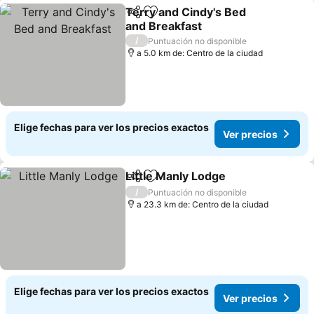
Terry and Cindy's Bed
Compartir
Agregar a favoritos
and Breakfast
Ver precios
/
Puntuación no disponible
a 5.0 km de: Centro de la ciudad
Elige fechas para ver los precios exactos
Ver precios
Little Manly Lodge
Compartir
Agregar a favoritos
Ver prec
/
Puntuación no disponible
a 23.3 km de: Centro de la ciudad
Elige fechas para ver los precios exactos
Ver precios