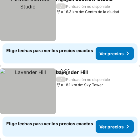
Compartir
Agregar a favoritos
Ver
/
Puntuación no disponible
a 16.3 km de: Centro de la ciudad
Elige fechas para ver los precios exactos
Ver precios
Lavender Hill
Compartir
Agregar a favoritos
Ver precios
/
Puntuación no disponible
a 18.1 km de: Sky Tower
Elige fechas para ver los precios exactos
Ver precios