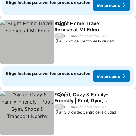
Elige fechas para ver los precios exactos
Ver precios
Bright Home Travel
Compartir
Agregar a favoritos
Service at Mt Eden
Ver precios
/
Puntuación no disponible
a 5.2 km de: Centro de la ciudad
Elige fechas para ver los precios exactos
Ver precios
*Quiet, Cozy & Family-
Compartir
Agregar a favoritos
Friendly | Pool, Gym,
Shops & Transport
Ver precios
/
Puntuación no disponible
Nearby
a 13.3 km de: Centro de la ciudad