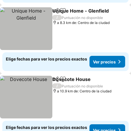
Unique Home - Glenfield
Compartir
Agregar a favoritos
V
/
Puntuación no disponible
a 8.3 km de: Centro de la ciudad
Elige fechas para ver los precios exactos
Ver precios
Dovecote House
Compartir
Agregar a favoritos
Ver preci
/
Puntuación no disponible
a 10.9 km de: Centro de la ciudad
Elige fechas para ver los precios exactos
Ver precios