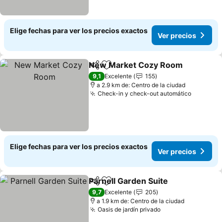
Elige fechas para ver los precios exactos
Ver precios
New Market Cozy Room
Compartir
Agregar a favoritos
Ve
9,1
Excelente
155
a 2.9 km de: Centro de la ciudad
Check-in y check-out automático
Ver prec
Elige fechas para ver los precios exactos
Ver precios
Parnell Garden Suite
Compartir
Agregar a favoritos
Ver p
9,7
Excelente
205
a 1.9 km de: Centro de la ciudad
Oasis de jardín privado
Ver precios