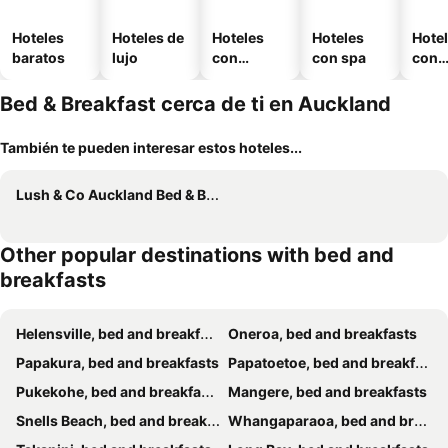
Hoteles
Hoteles de
Hoteles
Hoteles
Hote
baratos
lujo
con
con spa
con
piscina
esta
mien
Bed & Breakfast cerca de ti en Auckland
También te pueden interesar estos hoteles...
Lush & Co Auckland Bed & Breakfast
Other popular destinations with bed and
breakfasts
Helensville, bed and breakfasts
Oneroa, bed and breakfasts
Papakura, bed and breakfasts
Papatoetoe, bed and breakfasts
Pukekohe, bed and breakfasts
Mangere, bed and breakfasts
Snells Beach, bed and breakfasts
Whangaparaoa, bed and breakfasts