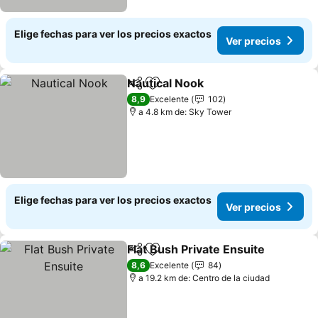
Elige fechas para ver los precios exactos
Ver precios
Nautical Nook
Compartir
Agregar a favoritos
Ver precios
8,9
Excelente
102
a 4.8 km de: Sky Tower
Elige fechas para ver los precios exactos
Ver precios
Flat Bush Private Ensuite
Compartir
Agregar a favoritos
V
8,6
Excelente
84
a 19.2 km de: Centro de la ciudad