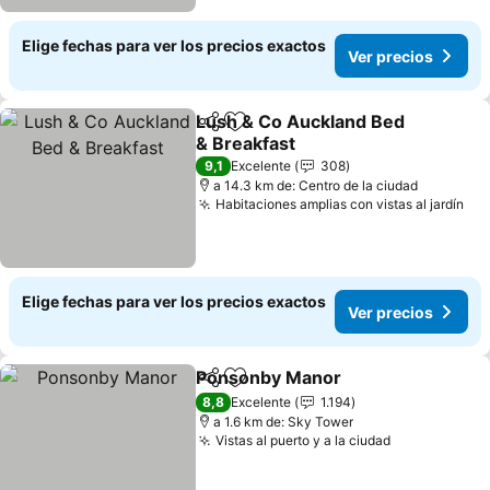
Elige fechas para ver los precios exactos
Ver precios
Lush & Co Auckland Bed
Compartir
Agregar a favoritos
& Breakfast
Ver precios
9,1
Excelente
308
a 14.3 km de: Centro de la ciudad
Habitaciones amplias con vistas al jardín
Ver
Elige fechas para ver los precios exactos
Ver precios
Ponsonby Manor
Compartir
Agregar a favoritos
Ver preci
8,8
Excelente
1.194
a 1.6 km de: Sky Tower
Vistas al puerto y a la ciudad
Ver precios