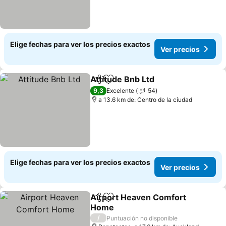
Elige fechas para ver los precios exactos
Ver precios
Attitude Bnb Ltd
Compartir
Agregar a favoritos
Ver precio
9,3
Excelente
54
a 13.6 km de: Centro de la ciudad
Elige fechas para ver los precios exactos
Ver precios
Airport Heaven Comfort
Compartir
Agregar a favoritos
Home
Ver precios
/
Puntuación no disponible