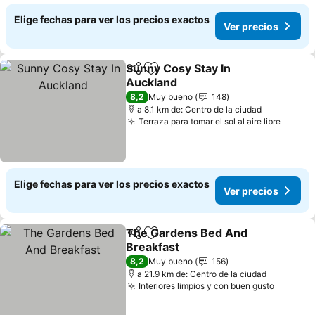
Elige fechas para ver los precios exactos
Ver precios
Sunny Cosy Stay In
Compartir
Agregar a favoritos
Auckland
Ver precios
8,2
Muy bueno
148
a 8.1 km de: Centro de la ciudad
Terraza para tomar el sol al aire libre
Ver pr
Elige fechas para ver los precios exactos
Ver precios
The Gardens Bed And
Compartir
Agregar a favoritos
Breakfast
Ver precios
8,2
Muy bueno
156
a 21.9 km de: Centro de la ciudad
Interiores limpios y con buen gusto
Ver pre