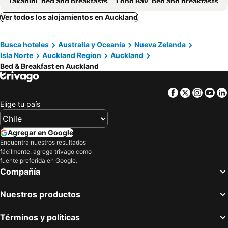
Takanini, bed and breakfasts
Long Bay, bed and breakfasts
Manukau, bed and breakfasts
Silverdale, bed and breakfasts
Ver todos los alojamientos en Auckland
Palm Beach, bed and breakfasts
Henderson, bed and breakfasts
Busca hoteles
Australia y Oceanía
Nueva Zelanda
Freemans Bay, bed and breakfasts
Titirangi, bed and breakfasts
Isla Norte
Auckland Region
Auckland
Albany, bed and breakfasts
Bed & Breakfast en Auckland
Facebook
Twitter
Insta
Yo
Elige tu país
Agregar en Google
Encuentra nuestros resultados
fácilmente: agrega trivago como
fuente preferida en Google.
Compañía
Nuestros productos
Términos y políticas