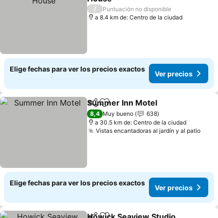
Ver precios
/
Puntuación no disponible
a 8.4 km de: Centro de la ciudad
Elige fechas para ver los precios exactos
Ver precios
Summer Inn Motel
Compartir
Agregar a favoritos
Ver pre
8,4
Muy bueno
638
a 30.5 km de: Centro de la ciudad
Vistas encantadoras al jardín y al patio
Ver 
Elige fechas para ver los precios exactos
Ver precios
Howick Seaview Studio