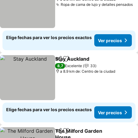
Ropa de cama de lujo y detalles pensados
Ve
Elige fechas para ver los precios exactos
Ver precios
Stay Auckland
Compartir
Agregar a favoritos
Ver precios
8,7
Excelente
33
a 8.9 km de: Centro de la ciudad
Elige fechas para ver los precios exactos
Ver precios
The Milford Garden
Compartir
Agregar a favoritos
House