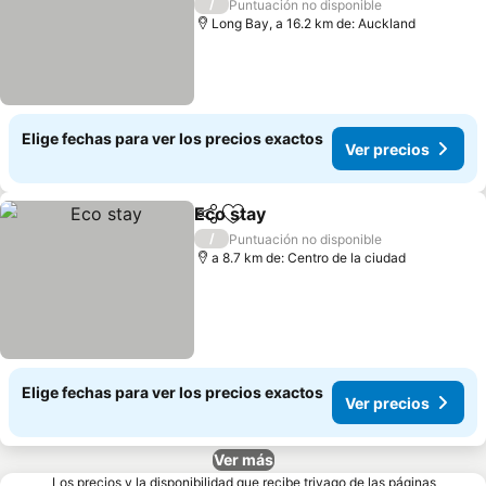
Ver precios
/
Puntuación no disponible
Long Bay, a 16.2 km de: Auckland
Elige fechas para ver los precios exactos
Ver precios
Eco stay
Compartir
Agregar a favoritos
Ver precios
/
Puntuación no disponible
a 8.7 km de: Centro de la ciudad
Elige fechas para ver los precios exactos
Ver precios
Ver más
Los precios y la disponibilidad que recibe trivago de las páginas