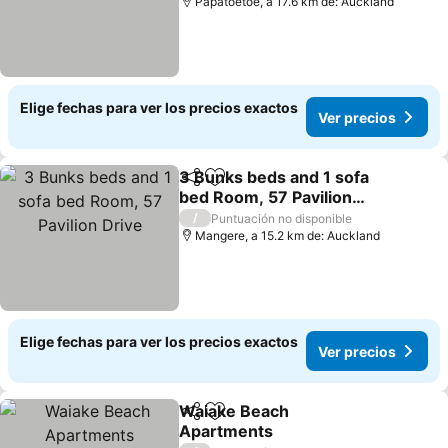
Papatoetoe, a 17.6 km de: Auckland
Elige fechas para ver los precios exactos
Ver precios
3 Bunks beds and 1 sofa
Compartir
Agregar a favoritos
bed Room, 57 Pavilion
Drive
Ver precios
/
Puntuación no disponible
Mangere, a 15.2 km de: Auckland
Elige fechas para ver los precios exactos
Ver precios
Waiake Beach
Compartir
Agregar a favoritos
Apartments