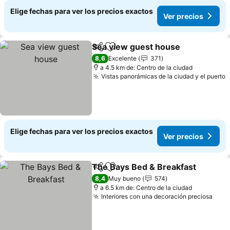
Elige fechas para ver los precios exactos
Ver precios
Sea view guest house
Compartir
Agregar a favoritos
Ver 
8,6
Excelente
371
a 4.5 km de: Centro de la ciudad
Vistas panorámicas de la ciudad y el puerto
V
Elige fechas para ver los precios exactos
Ver precios
The Bays Bed & Breakfast
Compartir
Agregar a favoritos
8,4
Muy bueno
574
a 6.5 km de: Centro de la ciudad
Interiores con una decoración preciosa
Ver 