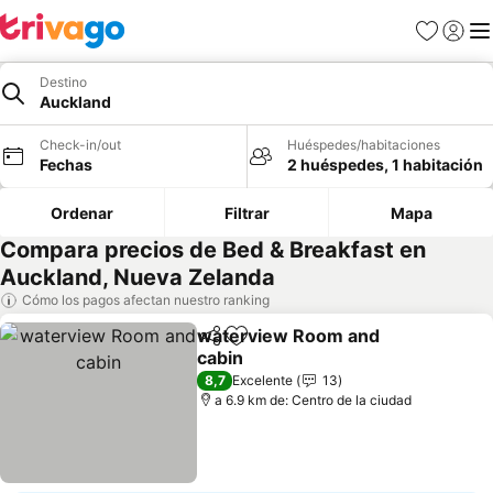
Favoritos
Iniciar 
Me
Destino
Auckland
Check-in/out
Huéspedes/habitaciones
Fechas
2 huéspedes, 1 habitación
Ordenar
Filtrar
Mapa
Compara precios de Bed & Breakfast en
Auckland, Nueva Zelanda
Cómo los pagos afectan nuestro ranking
waterview Room and
Compartir
Agregar a favoritos
cabin
Ver precios
8,7
Excelente
13
a 6.9 km de: Centro de la ciudad