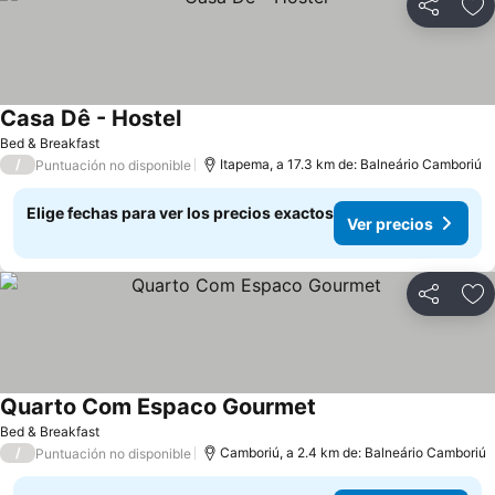
Compartir
Ag
Casa Dê - Hostel
Ver precios
Bed & Breakfast
/
Itapema, a 17.3 km de: Balneário Camboriú
Puntuación no disponible
Elige fechas para ver los precios exactos
Ver precios
Compartir
Ag
Quarto Com Espaco Gourmet
Ver precios
Bed & Breakfast
/
Camboriú, a 2.4 km de: Balneário Camboriú
Puntuación no disponible