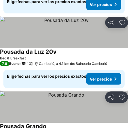
Elige fechas para ver los precios exactos
Ver precios
Compartir
Ag
Pousada da Luz 20v
Ver precios
Bed & Breakfast
7,6
Bueno
13
Camboriú, a 4.1 km de: Balneário Camboriú
Elige fechas para ver los precios exactos
Ver precios
Compartir
Ag
Pousada Grando