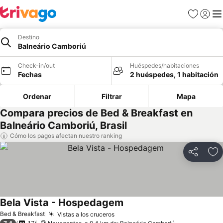
Favoritos
Iniciar 
Me
Destino
Balneário Camboriú
Check-in/out
Huéspedes/habitaciones
Fechas
2 huéspedes, 1 habitación
Ordenar
Filtrar
Mapa
Compara precios de Bed & Breakfast en
Balneário Camboriú, Brasil
Cómo los pagos afectan nuestro ranking
Compartir
Ag
Bela Vista - Hospedagem
Ver precios
Bed & Breakfast
Vistas a los cruceros
Ver precios