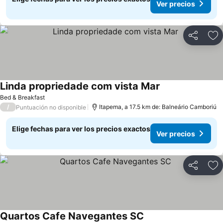
Ver precios
Compartir
Ag
Linda propriedade com vista Mar
Ver precios
Bed & Breakfast
/
Itapema, a 17.5 km de: Balneário Camboriú
Puntuación no disponible
Elige fechas para ver los precios exactos
Ver precios
Compartir
Ag
Quartos Cafe Navegantes SC
Ver precios