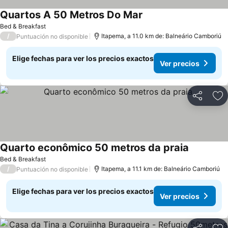
Quartos A 50 Metros Do Mar
Ver precios
Bed & Breakfast
/
Itapema, a 11.0 km de: Balneário Camboriú
Puntuación no disponible
Elige fechas para ver los precios exactos
Ver precios
Compartir
Ag
Quarto econômico 50 metros da praia
Ver preci
Bed & Breakfast
/
Itapema, a 11.1 km de: Balneário Camboriú
Puntuación no disponible
Elige fechas para ver los precios exactos
Ver precios