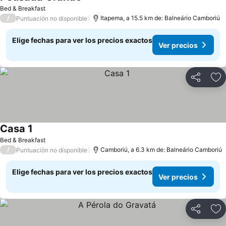
Ver precios
Bed & Breakfast
/
Itapema, a 15.5 km de: Balneário Camboriú
Puntuación no disponible
Elige fechas para ver los precios exactos
Ver precios
Compartir
Ag
Casa 1
Ver precios
Bed & Breakfast
/
Camboriú, a 6.3 km de: Balneário Camboriú
Puntuación no disponible
Elige fechas para ver los precios exactos
Ver precios
Compartir
Ag