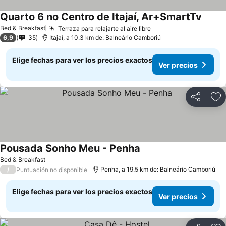
Quarto 6 no Centro de Itajaí, Ar+SmartTv
Ver pr
Bed & Breakfast
Terraza para relajarte al aire libre
Ver precios
6,9
35
Itajaí, a 10.3 km de: Balneário Camboriú
Elige fechas para ver los precios exactos
Ver precios
Compartir
Ag
Pousada Sonho Meu - Penha
Ver precios
Bed & Breakfast
/
Penha, a 19.5 km de: Balneário Camboriú
Puntuación no disponible
Elige fechas para ver los precios exactos
Ver precios