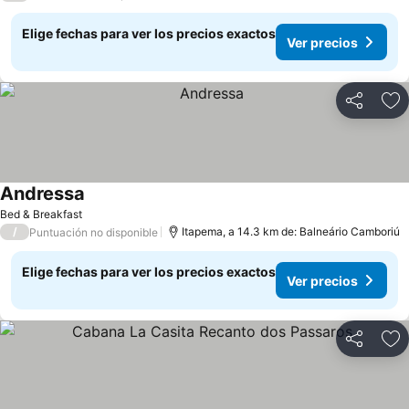
Elige fechas para ver los precios exactos
Ver precios
Compartir
Ag
Andressa
Ver precios
Bed & Breakfast
/
Itapema, a 14.3 km de: Balneário Camboriú
Puntuación no disponible
Elige fechas para ver los precios exactos
Ver precios
Compartir
Ag