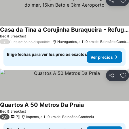
Compartir
Ag
Casa da Tina a Corujinha Buraqueira - Refugio 50metros do mar, 15km Beto e 3km Aeroporto
Ver precios
Bed & Breakfast
/
Navegantes, a 11.0 km de: Balneário Cambor
Puntuación no disponible
Elige fechas para ver los precios exactos
Ver precios
Compartir
Ag
Quartos A 50 Metros Da Praia
Ver precios
Bed & Breakfast
2,0
7
Itapema, a 11.0 km de: Balneário Camboriú