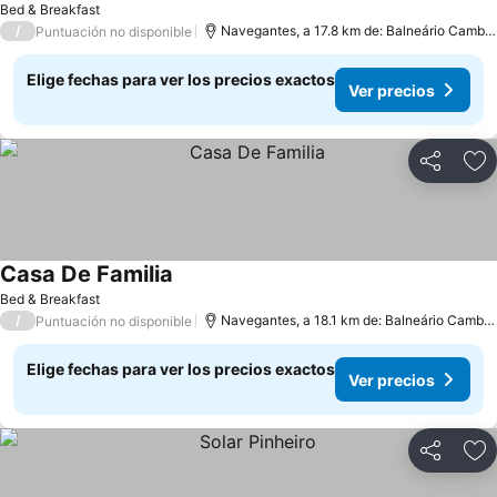
Bed & Breakfast
/
Navegantes, a 17.8 km de: Balneário Cambor
Puntuación no disponible
Elige fechas para ver los precios exactos
Ver precios
Compartir
Ag
Casa De Familia
Ver precios
Bed & Breakfast
/
Navegantes, a 18.1 km de: Balneário Cambor
Puntuación no disponible
Elige fechas para ver los precios exactos
Ver precios
Compartir
Ag