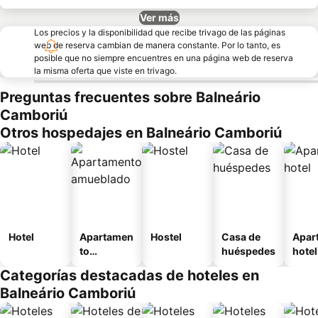
Ver más
Los precios y la disponibilidad que recibe trivago de las páginas
web de reserva cambian de manera constante. Por lo tanto, es
posible que no siempre encuentres en una página web de reserva
la misma oferta que viste en trivago.
Preguntas frecuentes sobre Balneário
Camboriú
Otros hospedajes en Balneário Camboriú
Hotel
Apartamen
Hostel
Casa de
Apar
to
huéspedes
hotel
amueblad
Categorías destacadas de hoteles en
o
Balneário Camboriú