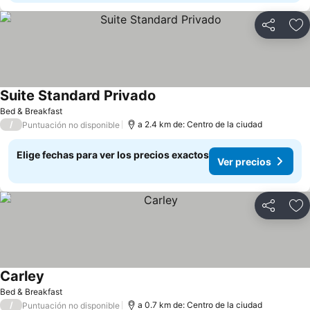
Compartir
Ag
Suite Standard Privado
Ver precios
Bed & Breakfast
/
a 2.4 km de: Centro de la ciudad
Puntuación no disponible
Elige fechas para ver los precios exactos
Ver precios
Compartir
Ag
Carley
Ver precios
Bed & Breakfast
/
a 0.7 km de: Centro de la ciudad
Puntuación no disponible