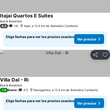
Itajai Quartos E Suites
Ver precios
Bed & Breakfast
4,2
14
Itajaí, a 12.0 km de: Balneário Camboriú
Elige fechas para ver los precios exactos
Ver precios
Compartir
Ag
Villa Dal - Ri
Ver precios
Bed & Breakfast
7,9
Bueno
47
Navegantes, a 12.4 km de: Balneário Camboriú
Elige fechas para ver los precios exactos
Ver precios