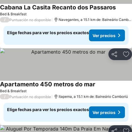
Cabana La Casita Recanto dos Passaros
Ver pre
Bed & Breakfast
/
Navegantes, a 15.1 km de: Balneário Cambor
Puntuación no disponible
Elige fechas para ver los precios exactos
Ver precios
Compartir
Ag
Apartamento 450 metros do mar
Ver precios
Bed & Breakfast
/
Itapema, a 15.1 km de: Balneário Camboriú
Puntuación no disponible
Elige fechas para ver los precios exactos
Ver precios