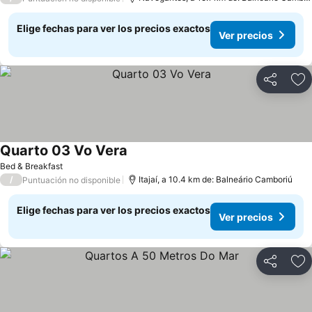
Elige fechas para ver los precios exactos
Ver precios
Compartir
Ag
Quarto 03 Vo Vera
Ver precios
Bed & Breakfast
/
Itajaí, a 10.4 km de: Balneário Camboriú
Puntuación no disponible
Elige fechas para ver los precios exactos
Ver precios
Compartir
Ag