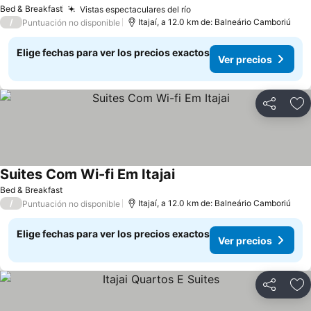
Ver precios
Bed & Breakfast
Vistas espectaculares del río
Ver precios
/
Itajaí, a 12.0 km de: Balneário Camboriú
Puntuación no disponible
Elige fechas para ver los precios exactos
Ver precios
Compartir
Ag
Suites Com Wi-fi Em Itajai
Ver precios
Bed & Breakfast
/
Itajaí, a 12.0 km de: Balneário Camboriú
Puntuación no disponible
Elige fechas para ver los precios exactos
Ver precios
Compartir
Ag