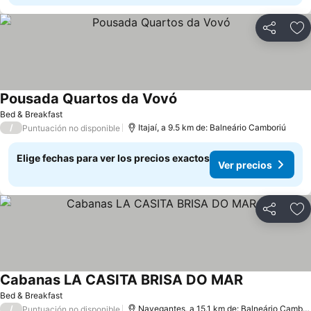
Compartir
Ag
Pousada Quartos da Vovó
Ver precios
Bed & Breakfast
/
Itajaí, a 9.5 km de: Balneário Camboriú
Puntuación no disponible
Elige fechas para ver los precios exactos
Ver precios
Compartir
Ag
Cabanas LA CASITA BRISA DO MAR
Ver precios
Bed & Breakfast
/
Navegantes, a 15.1 km de: Balneário Cambor
Puntuación no disponible