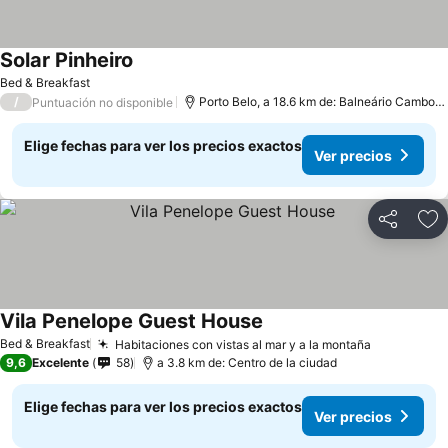
Solar Pinheiro
Ver precios
Bed & Breakfast
/
Porto Belo, a 18.6 km de: Balneário Cambori
Puntuación no disponible
Elige fechas para ver los precios exactos
Ver precios
Compartir
Ag
Vila Penelope Guest House
Ver precios
Bed & Breakfast
Habitaciones con vistas al mar y a la montaña
Ver preci
9,6
Excelente
58
a 3.8 km de: Centro de la ciudad
Elige fechas para ver los precios exactos
Ver precios