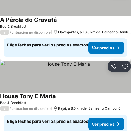
A Pérola do Gravatá
Ver precios
Bed & Breakfast
/
Navegantes, a 16.6 km de: Balneário Cambor
Puntuación no disponible
Elige fechas para ver los precios exactos
Ver precios
Compartir
Ag
House Tony E Maria
Ver precios
Bed & Breakfast
/
Itajaí, a 8.5 km de: Balneário Camboriú
Puntuación no disponible
Elige fechas para ver los precios exactos
Ver precios