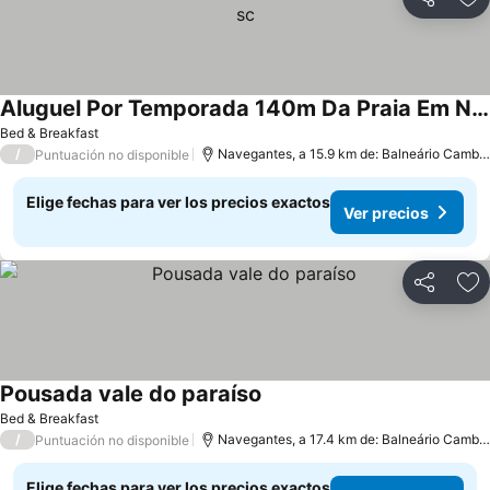
Compartir
Ag
Aluguel Por Temporada 140m Da Praia Em Navegantes-sc
Ver precios
Bed & Breakfast
/
Navegantes, a 15.9 km de: Balneário Cambor
Puntuación no disponible
Elige fechas para ver los precios exactos
Ver precios
Compartir
Ag
Pousada vale do paraíso
Ver precios
Bed & Breakfast
/
Navegantes, a 17.4 km de: Balneário Cambor
Puntuación no disponible
Elige fechas para ver los precios exactos