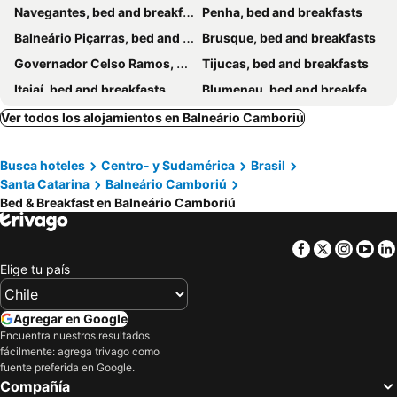
Navegantes, bed and breakfasts
Penha, bed and breakfasts
Balneário Piçarras, bed and breakfasts
Brusque, bed and breakfasts
Governador Celso Ramos, bed and breakfasts
Tijucas, bed and breakfasts
Itajaí, bed and breakfasts
Blumenau, bed and breakfasts
Camboriú, bed and breakfasts
Gaspar, bed and breakfasts
Ver todos los alojamientos en Balneário Camboriú
Barra Velha, bed and breakfasts
Porto Belo, bed and breakfasts
Busca hoteles
Centro- y Sudamérica
Brasil
Santa Catarina
Balneário Camboriú
Bed & Breakfast en Balneário Camboriú
Facebook
Twitter
Insta
Yo
Elige tu país
Agregar en Google
Encuentra nuestros resultados
fácilmente: agrega trivago como
fuente preferida en Google.
Compañía