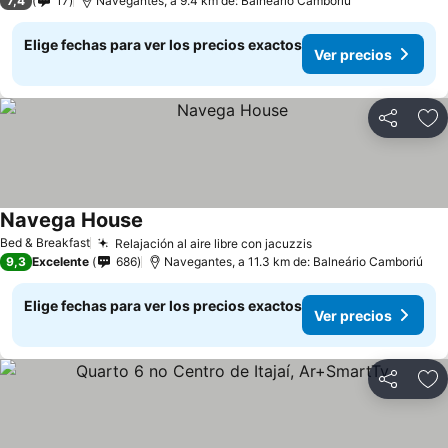
7,4
17
Navegantes, a 9.4 km de: Balneário Camboriú
Elige fechas para ver los precios exactos
Ver precios
Compartir
Ag
Navega House
Ver precios
Bed & Breakfast
Relajación al aire libre con jacuzzis
Ver precios
9,3
Excelente
686
Navegantes, a 11.3 km de: Balneário Camboriú
Elige fechas para ver los precios exactos
Ver precios
Compartir
Ag