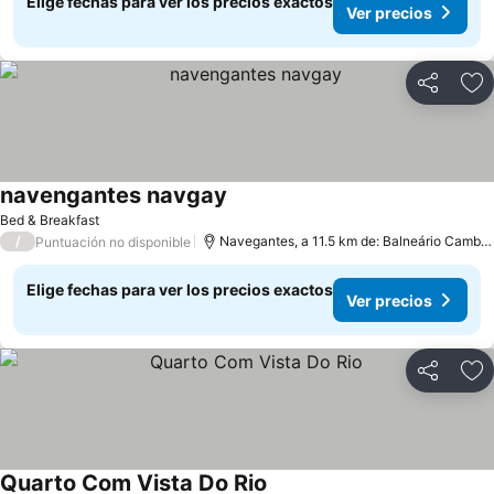
Elige fechas para ver los precios exactos
Ver precios
Compartir
Ag
navengantes navgay
Ver precios
Bed & Breakfast
/
Navegantes, a 11.5 km de: Balneário Cambor
Puntuación no disponible
Elige fechas para ver los precios exactos
Ver precios
Compartir
Ag
Quarto Com Vista Do Rio