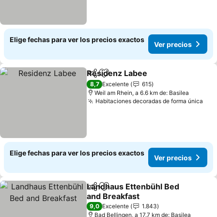
Elige fechas para ver los precios exactos
Ver precios
Residenz Labee
Compartir
Agregar a favoritos
Ver precio
8,7
Excelente
615
Weil am Rhein, a 6.6 km de: Basilea
Habitaciones decoradas de forma única
Ver
Elige fechas para ver los precios exactos
Ver precios
Landhaus Ettenbühl Bed
Compartir
Agregar a favoritos
and Breakfast
Ver precios
9,0
Excelente
1.843
Bad Bellingen, a 17.7 km de: Basilea