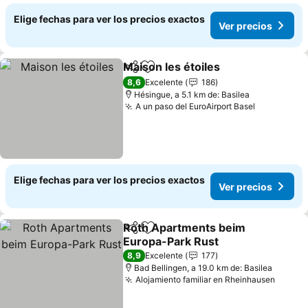
Elige fechas para ver los precios exactos
Ver precios
Maison les étoiles
Compartir
Agregar a favoritos
Ver prec
8,6
Excelente
186
Hésingue, a 5.1 km de: Basilea
A un paso del EuroAirport Basel
Ver preci
Elige fechas para ver los precios exactos
Ver precios
Roth Apartments beim
Compartir
Agregar a favoritos
Europa-Park Rust
Ver precios
8,9
Excelente
177
Bad Bellingen, a 19.0 km de: Basilea
Alojamiento familiar en Rheinhausen
Ver pr