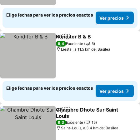
Elige fechas para ver los precios exactos
Ver precios
Konditor B & B
Compartir
Agregar a favoritos
Ver precios
9,4
Excelente
5
Liestal, a 11.5 km de: Basilea
Elige fechas para ver los precios exactos
Ver precios
Chambre Dhote Sur Saint
Compartir
Agregar a favoritos
Louis
Ver precios
9,3
Excelente
15
Saint-Louis, a 3.4 km de: Basilea