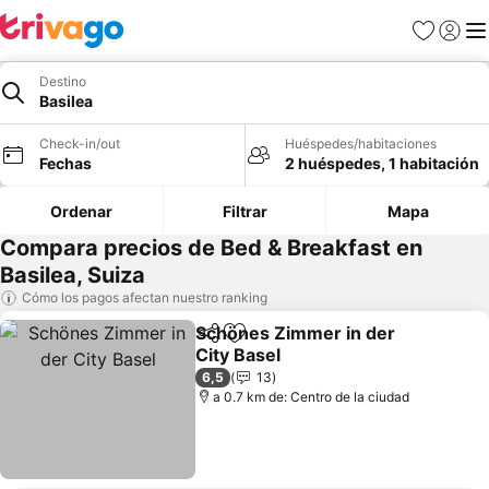
Favoritos
Iniciar 
Me
Destino
Basilea
Check-in/out
Huéspedes/habitaciones
Fechas
2 huéspedes, 1 habitación
Ordenar
Filtrar
Mapa
Compara precios de Bed & Breakfast en
Basilea, Suiza
Cómo los pagos afectan nuestro ranking
Schönes Zimmer in der
Compartir
Agregar a favoritos
City Basel
Ver precios
6,5
13
a 0.7 km de: Centro de la ciudad