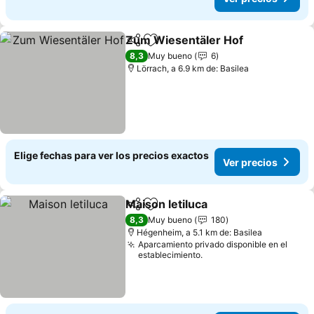
Zum Wiesentäler Hof
Compartir
Agregar a favoritos
Ver 
8,3
Muy bueno
6
Lörrach, a 6.9 km de: Basilea
Elige fechas para ver los precios exactos
Ver precios
Maison letiluca
Compartir
Agregar a favoritos
Ver precios
8,3
Muy bueno
180
Hégenheim, a 5.1 km de: Basilea
Aparcamiento privado disponible en el
establecimiento.