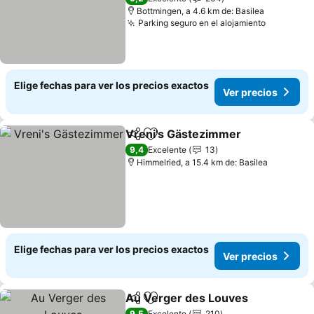
Bottmingen, a 4.6 km de: Basilea
Parking seguro en el alojamiento
Ver prec
Elige fechas para ver los precios exactos
Ver precios
Vreni's Gästezimmer
Compartir
Agregar a favoritos
Ver p
9,4
Excelente
13
Himmelried, a 15.4 km de: Basilea
Elige fechas para ver los precios exactos
Ver precios
Au Verger des Louves
Compartir
Agregar a favoritos
Ver
9,5
Excelente
210