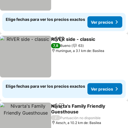
Elige fechas para ver los precios exactos
Ver precios
RIVER side - classic
Compartir
Agregar a favoritos
Ver pr
7,8
Bueno
63
Huningue, a 3.1 km de: Basilea
Elige fechas para ver los precios exactos
Ver precios
Nivarta's Family Friendly
Compartir
Agregar a favoritos
Guesthouse
Ver precios
/
Puntuación no disponible
Aesch, a 10.2 km de: Basilea