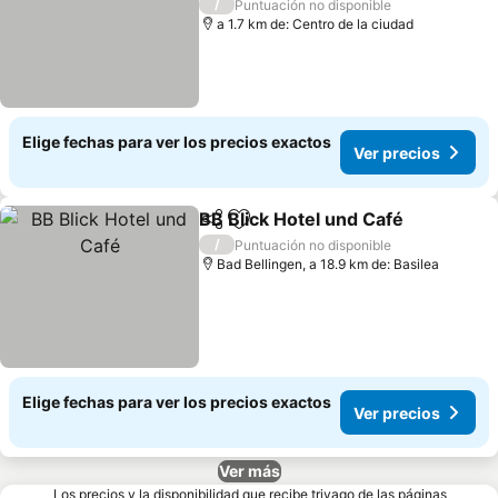
Ver precios
/
Puntuación no disponible
a 1.7 km de: Centro de la ciudad
Elige fechas para ver los precios exactos
Ver precios
BB Blick Hotel und Café
Compartir
Agregar a favoritos
Ve
/
Puntuación no disponible
Bad Bellingen, a 18.9 km de: Basilea
Elige fechas para ver los precios exactos
Ver precios
Ver más
Los precios y la disponibilidad que recibe trivago de las páginas