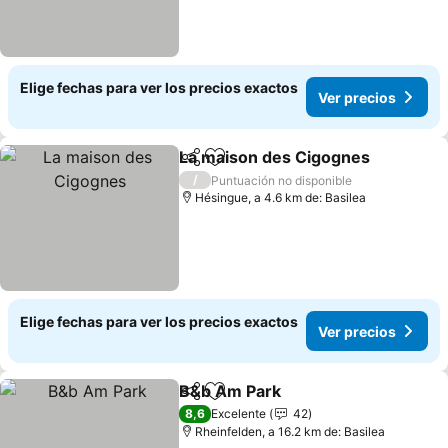
Elige fechas para ver los precios exactos
Ver precios
La maison des Cigognes
Compartir
Agregar a favoritos
V
/
Puntuación no disponible
Hésingue, a 4.6 km de: Basilea
Elige fechas para ver los precios exactos
Ver precios
B&b Am Park
Compartir
Agregar a favoritos
Ver precios
8,6
Excelente
42
Rheinfelden, a 16.2 km de: Basilea