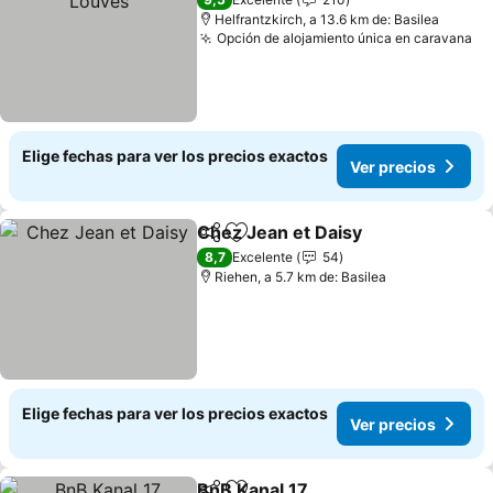
Helfrantzkirch, a 13.6 km de: Basilea
Opción de alojamiento única en caravana
Ve
Elige fechas para ver los precios exactos
Ver precios
Chez Jean et Daisy
Compartir
Agregar a favoritos
Ver pre
8,7
Excelente
54
Riehen, a 5.7 km de: Basilea
Elige fechas para ver los precios exactos
Ver precios
BnB Kanal 17