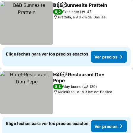
B&B Sunnesite Pratteln
Compartir
Agregar a favoritos
Ver
9,2
Excelente
47
Pratteln, a 9.8 km de: Basilea
Elige fechas para ver los precios exactos
Ver precios
Hotel-Restaurant Don
Compartir
Agregar a favoritos
Pepe
Ver precios
8,3
Muy bueno
120
Kleinlützel, a 19.3 km de: Basilea
Elige fechas para ver los precios exactos
Ver precios