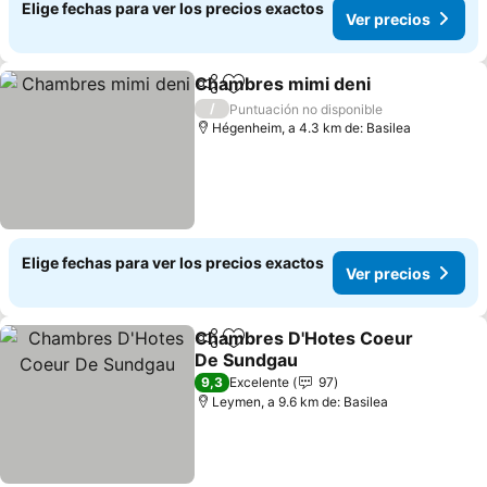
Elige fechas para ver los precios exactos
Ver precios
Chambres mimi deni
Compartir
Agregar a favoritos
Ver p
/
Puntuación no disponible
Hégenheim, a 4.3 km de: Basilea
Elige fechas para ver los precios exactos
Ver precios
Chambres D'Hotes Coeur
Compartir
Agregar a favoritos
De Sundgau
Ver precios
9,3
Excelente
97
Leymen, a 9.6 km de: Basilea