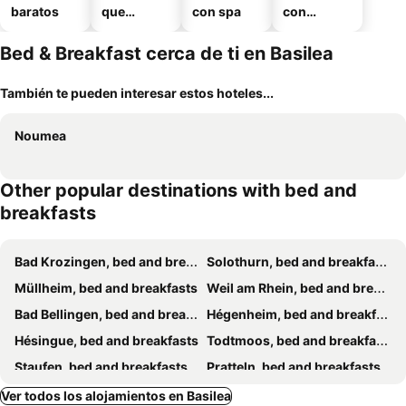
baratos
que
con spa
con
aceptan
estaciona
mascotas
miento
Bed & Breakfast cerca de ti en Basilea
También te pueden interesar estos hoteles...
Noumea
Other popular destinations with bed and
breakfasts
Bad Krozingen, bed and breakfasts
Solothurn, bed and breakfasts
Müllheim, bed and breakfasts
Weil am Rhein, bed and breakfasts
Bad Bellingen, bed and breakfasts
Hégenheim, bed and breakfasts
Hésingue, bed and breakfasts
Todtmoos, bed and breakfasts
Staufen, bed and breakfasts
Pratteln, bed and breakfasts
Péry, bed and breakfasts
Neuenburg, bed and breakfasts
Ver todos los alojamientos en Basilea