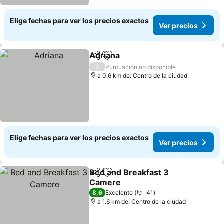
Elige fechas para ver los precios exactos
Ver precios
Adriana
Compartir
Agregar a favoritos
Ver precios
/
Puntuación no disponible
a 0.6 km de: Centro de la ciudad
Elige fechas para ver los precios exactos
Ver precios
Bed and Breakfast 3
Compartir
Agregar a favoritos
Camere
Ver precios
8,6
Excelente
41
a 1.6 km de: Centro de la ciudad