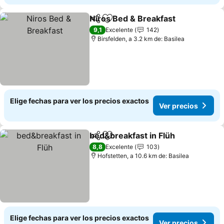
Niros Bed & Breakfast
Compartir
Agregar a favoritos
Ver 
9,1
Excelente
142
Birsfelden, a 3.2 km de: Basilea
Elige fechas para ver los precios exactos
Ver precios
bed&breakfast in Flüh
Compartir
Agregar a favoritos
Ver 
8,8
Excelente
103
Hofstetten, a 10.6 km de: Basilea
Elige fechas para ver los precios exactos
Ver precios