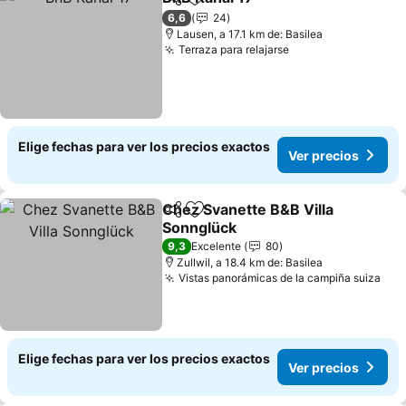
Compartir
Agregar a favoritos
Ver precios
6,6
24
Lausen, a 17.1 km de: Basilea
Terraza para relajarse
Ver precios
Elige fechas para ver los precios exactos
Ver precios
Chez Svanette B&B Villa
Compartir
Agregar a favoritos
Sonnglück
Ver precios
9,3
Excelente
80
Zullwil, a 18.4 km de: Basilea
Vistas panorámicas de la campiña suiza
Ver
Elige fechas para ver los precios exactos
Ver precios