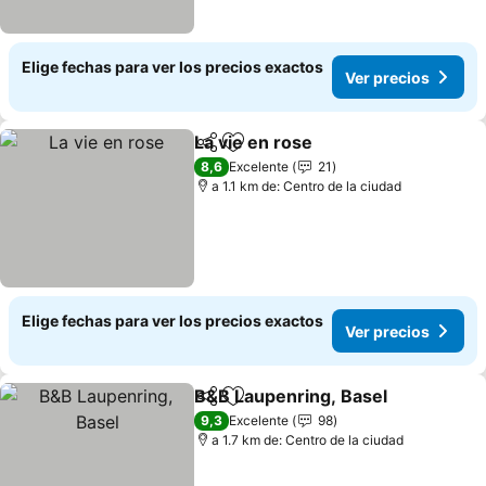
Elige fechas para ver los precios exactos
Ver precios
La vie en rose
Compartir
Agregar a favoritos
Ver precios
8,6
Excelente
21
a 1.1 km de: Centro de la ciudad
Elige fechas para ver los precios exactos
Ver precios
B&B Laupenring, Basel
Compartir
Agregar a favoritos
Ver
9,3
Excelente
98
a 1.7 km de: Centro de la ciudad