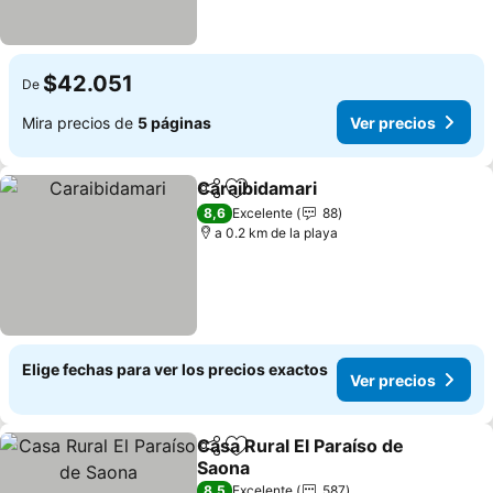
$42.051
De
Mira precios de
5 páginas
Ver precios
Caraibidamari
Compartir
Agregar a favoritos
8,6
Excelente
88
a 0.2 km de la playa
Elige fechas para ver los precios exactos
Ver precios
Casa Rural El Paraíso de
Compartir
Agregar a favoritos
Saona
8,5
Excelente
587