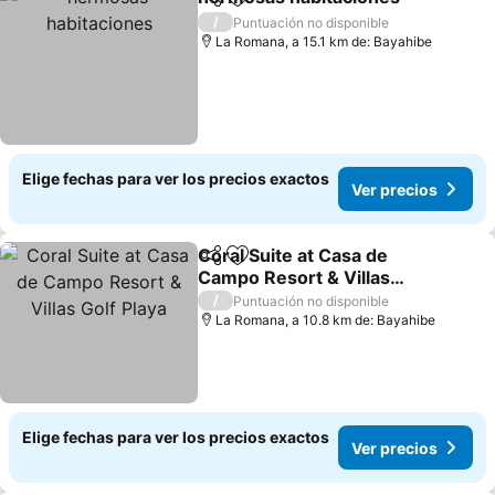
Compartir
Agregar a favoritos
/
Puntuación no disponible
La Romana, a 15.1 km de: Bayahibe
Elige fechas para ver los precios exactos
Ver precios
Coral Suite at Casa de
Compartir
Agregar a favoritos
Campo Resort & Villas
Golf Playa
/
Puntuación no disponible
La Romana, a 10.8 km de: Bayahibe
Elige fechas para ver los precios exactos
Ver precios