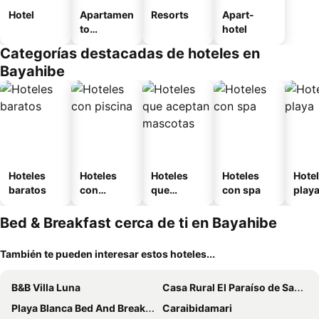
Hotel
Apartamen
Resorts
Apart-
to
hotel
amueblad
Categorías destacadas de hoteles en
o
Bayahibe
Hoteles
Hoteles
Hoteles
Hoteles
Hotel
baratos
con
que
con spa
play
piscina
aceptan
mascotas
Bed & Breakfast cerca de ti en Bayahibe
También te pueden interesar estos hoteles...
B&B Villa Luna
Casa Rural El Paraíso de Saona
Playa Blanca Bed And Breakfast
Caraibidamari