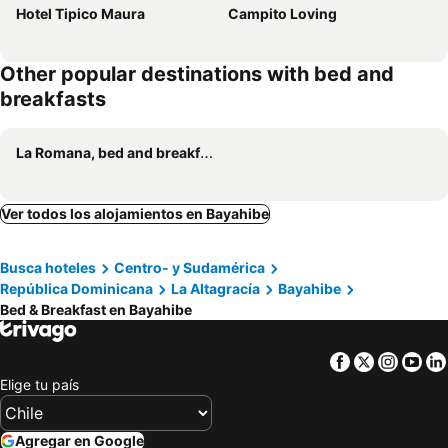
Hotel Tipico Maura
Campito Loving
Other popular destinations with bed and
breakfasts
La Romana, bed and breakfasts
Ver todos los alojamientos en Bayahibe
Busca hoteles
Centro- y Sudamérica
República Dominicana
La Altagracía
Bayahibe
Bed & Breakfast en Bayahibe
Facebook
Twitter
Insta
Yo
Elige tu país
Agregar en Google