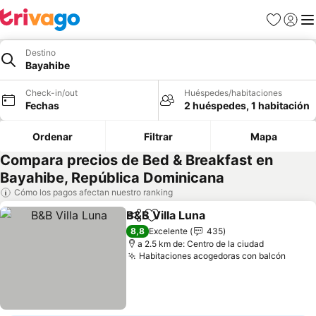
Favoritos
Iniciar 
Me
Destino
Bayahibe
Check-in/out
Huéspedes/habitaciones
Fechas
2 huéspedes, 1 habitación
Ordenar
Filtrar
Mapa
Compara precios de Bed & Breakfast en
Bayahibe, República Dominicana
Cómo los pagos afectan nuestro ranking
B&B Villa Luna
Compartir
Agregar a favoritos
8,8
Excelente
435
a 2.5 km de: Centro de la ciudad
Habitaciones acogedoras con balcón