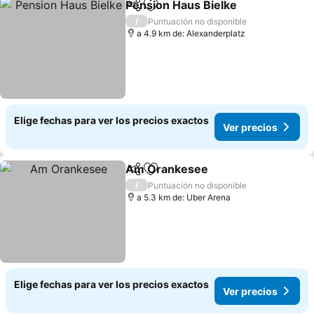
Pension Haus Bielke
Compartir
Agregar a favoritos
Ver p
/
Puntuación no disponible
a 4.9 km de: Alexanderplatz
Elige fechas para ver los precios exactos
Ver precios
Am Orankesee
Compartir
Agregar a favoritos
Ver precios
/
Puntuación no disponible
a 5.3 km de: Uber Arena
Elige fechas para ver los precios exactos
Ver precios