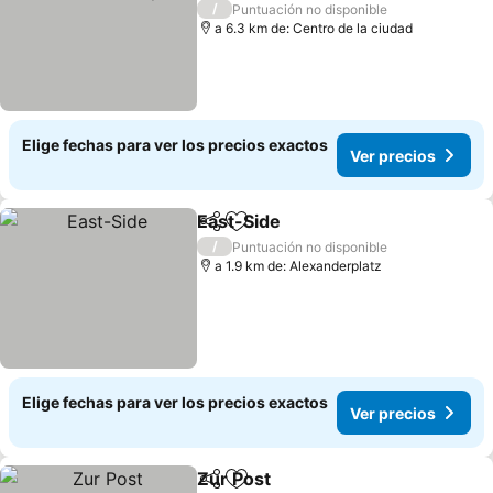
Ver precios
/
Puntuación no disponible
a 6.3 km de: Centro de la ciudad
Elige fechas para ver los precios exactos
Ver precios
East-Side
Compartir
Agregar a favoritos
Ver precios
/
Puntuación no disponible
a 1.9 km de: Alexanderplatz
Elige fechas para ver los precios exactos
Ver precios
Zur Post
Compartir
Agregar a favoritos
Ver precios