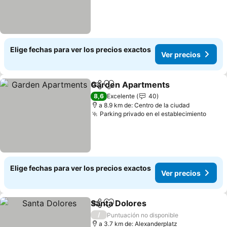
Elige fechas para ver los precios exactos
Ver precios
Garden Apartments
Compartir
Agregar a favoritos
Ver pr
8,6
Excelente
40
a 8.9 km de: Centro de la ciudad
Parking privado en el establecimiento
Ver p
Elige fechas para ver los precios exactos
Ver precios
Santa Dolores
Compartir
Agregar a favoritos
Ver precios
/
Puntuación no disponible
a 3.7 km de: Alexanderplatz