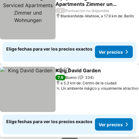
Compartir
Agregar a favoritos
Apartments Zimmer und
Wohnungen
Ver precios
/
Puntuación no disponible
Blankenfelde-Mahlow, a 17.9 km de: Berlín
Elige fechas para ver los precios exactos
Ver precios
King David Garden
Compartir
Agregar a favoritos
Ver pre
7,9
Bueno
334
a 5.3 km de: Centro de la ciudad
Un ambiente mágico y visualmente atractivo
Elige fechas para ver los precios exactos
Ver precios