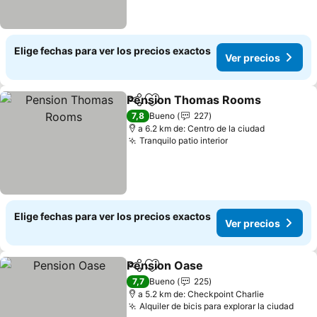
Elige fechas para ver los precios exactos
Ver precios
Pension Thomas Rooms
Compartir
Agregar a favoritos
Ve
7,8
Bueno
227
a 6.2 km de: Centro de la ciudad
Tranquilo patio interior
Ver precios
Elige fechas para ver los precios exactos
Ver precios
Pension Oase
Compartir
Agregar a favoritos
Ver precios
7,7
Bueno
225
a 5.2 km de: Checkpoint Charlie
Alquiler de bicis para explorar la ciudad
Ver 