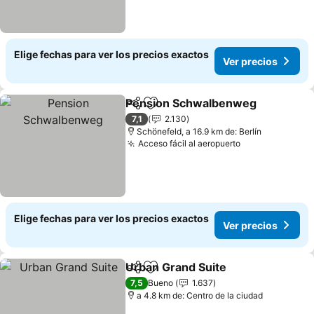
Elige fechas para ver los precios exactos
Ver precios
Pension Schwalbenweg
Compartir
Agregar a favoritos
Ve
7,1
2.130
Schönefeld, a 16.9 km de: Berlín
Acceso fácil al aeropuerto
Ver precios
Elige fechas para ver los precios exactos
Ver precios
Urban Grand Suite
Compartir
Agregar a favoritos
Ver pre
7,5
Bueno
1.637
a 4.8 km de: Centro de la ciudad