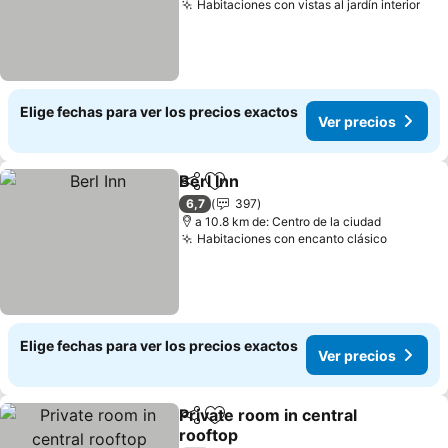
Habitaciones con vistas al jardín interior
Ver
Elige fechas para ver los precios exactos
Ver precios
Berl Inn
Compartir
Agregar a favoritos
Ver precios
6,7
397
a 10.8 km de: Centro de la ciudad
Habitaciones con encanto clásico
Ver pre
Elige fechas para ver los precios exactos
Ver precios
Private room in central
Compartir
Agregar a favoritos
rooftop