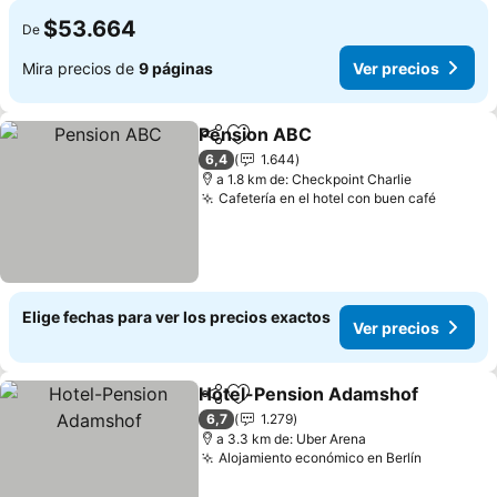
$53.664
De
Mira precios de
9 páginas
Ver precios
Pension ABC
Compartir
Agregar a favoritos
Ver precios
6,4
1.644
a 1.8 km de: Checkpoint Charlie
Cafetería en el hotel con buen café
Ver pre
Elige fechas para ver los precios exactos
Ver precios
Hotel-Pension Adamshof
Compartir
Agregar a favoritos
6,7
1.279
a 3.3 km de: Uber Arena
Alojamiento económico en Berlín
Ver prec