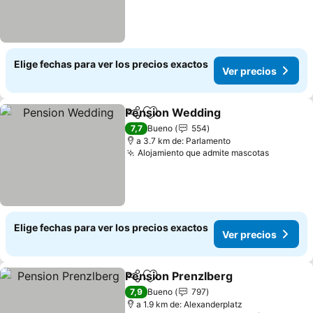
Elige fechas para ver los precios exactos
Ver precios
Pension Wedding
Compartir
Agregar a favoritos
Ver prec
7,7
Bueno
554
a 3.7 km de: Parlamento
Alojamiento que admite mascotas
Ver prec
Elige fechas para ver los precios exactos
Ver precios
Pension Prenzlberg
Compartir
Agregar a favoritos
Ver pr
7,9
Bueno
797
a 1.9 km de: Alexanderplatz