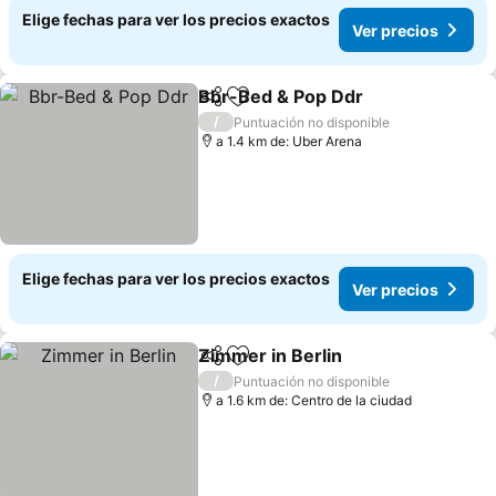
Elige fechas para ver los precios exactos
Ver precios
Bbr-Bed & Pop Ddr
Compartir
Agregar a favoritos
Ver pre
/
Puntuación no disponible
a 1.4 km de: Uber Arena
Elige fechas para ver los precios exactos
Ver precios
Zimmer in Berlin
Compartir
Agregar a favoritos
Ver preci
/
Puntuación no disponible
a 1.6 km de: Centro de la ciudad