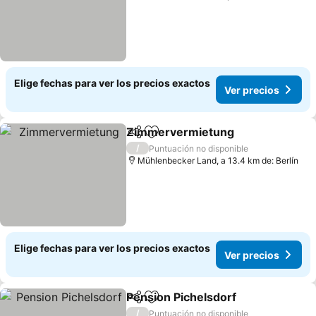
Elige fechas para ver los precios exactos
Ver precios
Zimmervermietung
Compartir
Agregar a favoritos
Ver pr
/
Puntuación no disponible
Mühlenbecker Land, a 13.4 km de: Berlín
Elige fechas para ver los precios exactos
Ver precios
Pension Pichelsdorf
Compartir
Agregar a favoritos
Ver pr
/
Puntuación no disponible