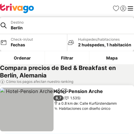
Favoritos
Iniciar 
Me
Destino
Berlín
Check-in/out
Huéspedes/habitaciones
Fechas
2 huéspedes, 1 habitación
Ordenar
Filtrar
Mapa
Compara precios de Bed & Breakfast en
Berlín, Alemania
Cómo los pagos afectan nuestro ranking
Hotel-Pension Arche
Compartir
Agregar a favoritos
Ver p
6,7
1.535
a 0.8 km de: Calle Kurfürstendamm
Habitaciones con diseño único
Ver precio