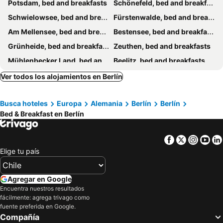
Potsdam, bed and breakfasts
Schönefeld, bed and breakfasts
Schwielowsee, bed and breakfasts
Fürstenwalde, bed and breakfasts
Am Mellensee, bed and breakfasts
Bestensee, bed and breakfasts
Grünheide, bed and breakfasts
Zeuthen, bed and breakfasts
Mühlenbecker Land, bed and breakfasts
Beelitz, bed and breakfasts
Spreenhagen, bed and breakfasts
Wustermark, bed and breakfasts
Ver todos los alojamientos en Berlín
Strausberg, bed and breakfasts
Zossen, bed and breakfasts
Busca hoteles
Europa
Alemania
Berlín
Berlín
Blankenfelde-Mahlow, bed and breakfasts
Bed & Breakfast en Berlín
Facebook
Twitter
Insta
Yo
Elige tu país
Agregar en Google
Encuentra nuestros resultados
fácilmente: agrega trivago como
fuente preferida en Google.
Compañía