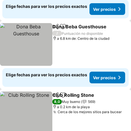
Elige fechas para ver los precios exactos
Ver precios
Dona Beba Guesthouse
Compartir
Agregar a favoritos
Ve
/
Puntuación no disponible
a 6.8 km de: Centro de la ciudad
Elige fechas para ver los precios exactos
Ver precios
Club Rolling Stone
Compartir
Agregar a favoritos
Ver prec
8,0
Muy bueno
569
a 0.2 km de la playa
Cerca de los mejores sitios para bucear
Ver 