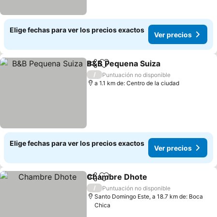
Elige fechas para ver los precios exactos
Ver precios
B&B Pequena Suiza
Compartir
Agregar a favoritos
Ver pr
/
Puntuación no disponible
a 1.1 km de: Centro de la ciudad
Elige fechas para ver los precios exactos
Ver precios
Chambre Dhote
Compartir
Agregar a favoritos
Ver precio
/
Puntuación no disponible
Santo Domingo Este, a 18.7 km de: Boca
Chica