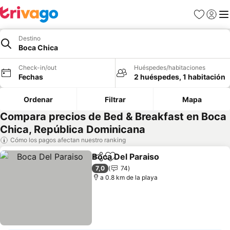
Favoritos
Iniciar 
Me
Destino
Boca Chica
Check-in/out
Huéspedes/habitaciones
Fechas
2 huéspedes, 1 habitación
Ordenar
Filtrar
Mapa
Compara precios de Bed & Breakfast en Boca
Chica, República Dominicana
Cómo los pagos afectan nuestro ranking
Boca Del Paraiso
Compartir
Agregar a favoritos
Ver preci
7,0
74
a 0.8 km de la playa