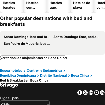
Hoteles
Hoteles
Hoteles
Hoteles de
Hote
baratos
con
que
playa
con
piscina
aceptan
esta
mascotas
mien
Other popular destinations with bed and
breakfasts
Santo Domingo, bed and breakfasts
Santo Domingo Este, bed and breakfasts
San Pedro de Macoris, bed and breakfasts
Ver todos los alojamientos en Boca Chica
Busca hoteles
Centro- y Sudamérica
República Dominicana
Distrito Nacional
Boca Chica
Bed & Breakfast en Boca Chica
Facebook
Twitter
Insta
Yo
Elige tu país