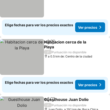
Elige fechas para ver los precios exactos
Ver precios
Habitacion cerca de la
Compartir
Agregar a favoritos
Playa
Ver precios
/
Puntuación no disponible
a 0.5 km de: Centro de la ciudad
Elige fechas para ver los precios exactos
Ver precios
Guesthouse Juan Dolio
Compartir
Agregar a favoritos
Ver
/
Puntuación no disponible
Juan Dolio, a 19.1 km de: Boca Chica