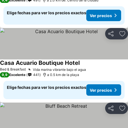
9,4
Excelente
491
a 2.0 km de: Centro de la ciudad
Elige fechas para ver los precios exactos
Ver precios
Compartir
Ag
Casa Acuario Boutique Hotel
Ver precios
Bed & Breakfast
Vida marina vibrante bajo el agua
Ver precios
9,9
Excelente
441
a 0.5 km de la playa
Elige fechas para ver los precios exactos
Ver precios
Compartir
Ag