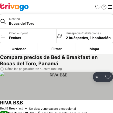
Favoritos
Iniciar 
Me
Destino
Bocas del Toro
Check-in/out
Huéspedes/habitaciones
Fechas
2 huéspedes, 1 habitación
Ordenar
Filtrar
Mapa
Compara precios de Bed & Breakfast en
Bocas del Toro, Panamá
Cómo los pagos afectan nuestro ranking
Compartir
Ag
RIVA B&B
Ver precios
Bed & Breakfast
Un desayuno casero excepcional
Ver precios