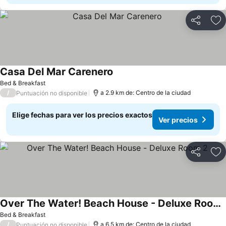
Compartir
Ag
Casa Del Mar Carenero
Ver precios
Bed & Breakfast
/
a 2.9 km de: Centro de la ciudad
Puntuación no disponible
Elige fechas para ver los precios exactos
Ver precios
Compartir
Ag
Over The Water! Beach House - Deluxe Room 2
Ver precios
Bed & Breakfast
/
a 6.5 km de: Centro de la ciudad
Puntuación no disponible