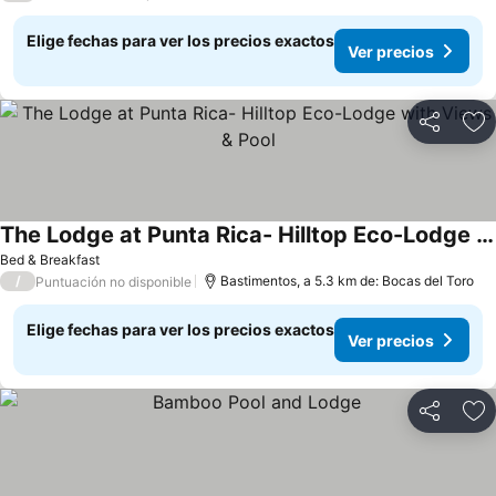
Elige fechas para ver los precios exactos
Ver precios
Compartir
Ag
The Lodge at Punta Rica- Hilltop Eco-Lodge with Views & Pool
Ver precios
Bed & Breakfast
/
Bastimentos, a 5.3 km de: Bocas del Toro
Puntuación no disponible
Elige fechas para ver los precios exactos
Ver precios
Compartir
Ag