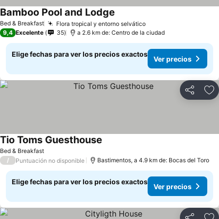
Bamboo Pool and Lodge
Ver precios
Bed & Breakfast
Flora tropical y entorno selvático
Ver precios
9,4
Excelente
35
a 2.6 km de: Centro de la ciudad
Elige fechas para ver los precios exactos
Ver precios
Compartir
Ag
Tio Toms Guesthouse
Ver precios
Bed & Breakfast
/
Bastimentos, a 4.9 km de: Bocas del Toro
Puntuación no disponible
Elige fechas para ver los precios exactos
Ver precios