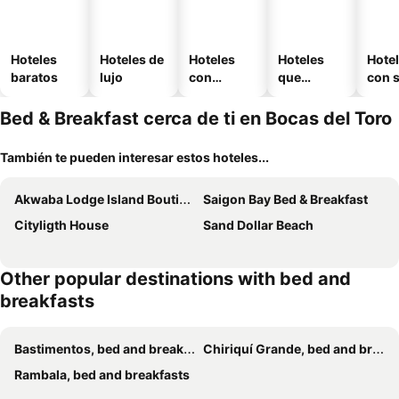
Hoteles
Hoteles de
Hoteles
Hoteles
Hote
baratos
lujo
con
que
con 
piscina
aceptan
mascotas
Bed & Breakfast cerca de ti en Bocas del Toro
También te pueden interesar estos hoteles...
Akwaba Lodge Island Boutique Hotel
Saigon Bay Bed & Breakfast
Cityligth House
Sand Dollar Beach
Other popular destinations with bed and
breakfasts
Bastimentos, bed and breakfasts
Chiriquí Grande, bed and breakfasts
Rambala, bed and breakfasts