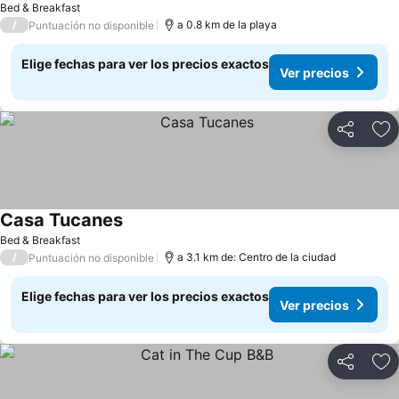
Bed & Breakfast
/
a 0.8 km de la playa
Puntuación no disponible
Elige fechas para ver los precios exactos
Ver precios
Compartir
Ag
Casa Tucanes
Ver precios
Bed & Breakfast
/
a 3.1 km de: Centro de la ciudad
Puntuación no disponible
Elige fechas para ver los precios exactos
Ver precios
Compartir
Ag