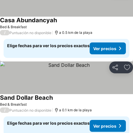
Casa Abundancyah
Ver precios
Bed & Breakfast
/
a 0.5 km de la playa
Puntuación no disponible
Elige fechas para ver los precios exactos
Ver precios
Compartir
Ag
Sand Dollar Beach
Ver precios
Bed & Breakfast
/
a 0.1 km de la playa
Puntuación no disponible
Elige fechas para ver los precios exactos
Ver precios