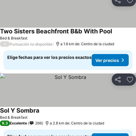
Compartir
Ag
Two Sisters Beachfront B&b With Pool
Ver precio
Bed & Breakfast
/
a 1.6 km de: Centro de la ciudad
Puntuación no disponible
Elige fechas para ver los precios exactos
Ver precios
Compartir
Ag
Sol Y Sombra
Ver precios
Bed & Breakfast
9,3
Excelente
266
a 2.8 km de: Centro de la ciudad