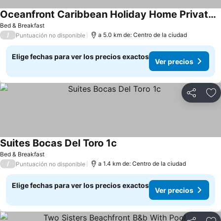
Oceanfront Caribbean Holiday Home Private Entrance
Ver precios
Bed & Breakfast
/
a 5.0 km de: Centro de la ciudad
Puntuación no disponible
Elige fechas para ver los precios exactos
Ver precios
Compartir
Ag
Suites Bocas Del Toro 1c
Ver precios
Bed & Breakfast
/
a 1.4 km de: Centro de la ciudad
Puntuación no disponible
Elige fechas para ver los precios exactos
Ver precios