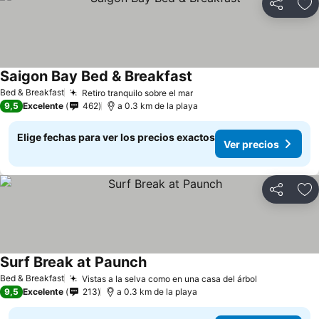
Compartir
Ag
Saigon Bay Bed & Breakfast
Ver precios
Bed & Breakfast
Retiro tranquilo sobre el mar
Ver precios
9,5
Excelente
462
a 0.3 km de la playa
Elige fechas para ver los precios exactos
Ver precios
Compartir
Ag
Surf Break at Paunch
Ver precios
Bed & Breakfast
Vistas a la selva como en una casa del árbol
Ver precios
9,5
Excelente
213
a 0.3 km de la playa