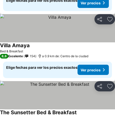
Elige fechas para ver los precios exactos
Ver precios
Compartir
Ag
Villa Amaya
Ver precios
Bed & Breakfast
8,6
Excelente
154
a 0.9 km de: Centro de la ciudad
Elige fechas para ver los precios exactos
Ver precios
Compartir
Ag
The Sunsetter Bed & Breakfast