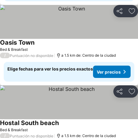
Compartir
Ag
Oasis Town
Ver precios
Bed & Breakfast
/
a 1.5 km de: Centro de la ciudad
Puntuación no disponible
Elige fechas para ver los precios exactos
Ver precios
Compartir
Ag
Hostal South beach
Ver precios
Bed & Breakfast
/
a 1.5 km de: Centro de la ciudad
Puntuación no disponible