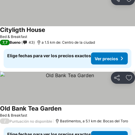
Compartir
Ag
Cityligth House
Ver precios
Bed & Breakfast
7,7
Bueno
43
a 1.5 km de: Centro de la ciudad
Elige fechas para ver los precios exactos
Ver precios
Compartir
Ag
Old Bank Tea Garden
Ver precios
Bed & Breakfast
/
Bastimentos, a 5.1 km de: Bocas del Toro
Puntuación no disponible
Elige fechas para ver los precios exactos