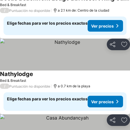
Ver precios
Bed & Breakfast
/
a 2.1 km de: Centro de la ciudad
Puntuación no disponible
Elige fechas para ver los precios exactos
Ver precios
Compartir
Ag
Nathylodge
Ver precios
Bed & Breakfast
/
a 0.7 km de la playa
Puntuación no disponible
Elige fechas para ver los precios exactos
Ver precios
Compartir
Ag