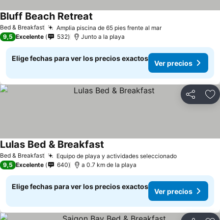
Bluff Beach Retreat
Ver precios
Bed & Breakfast
Amplia piscina de 65 pies frente al mar
Ver precios
9,5
Excelente
532
Junto a la playa
Elige fechas para ver los precios exactos
Ver precios
Compartir
Ag
Lulas Bed & Breakfast
Ver precios
Bed & Breakfast
Equipo de playa y actividades seleccionado
Ver precios
9,5
Excelente
640
a 0.7 km de la playa
Elige fechas para ver los precios exactos
Ver precios