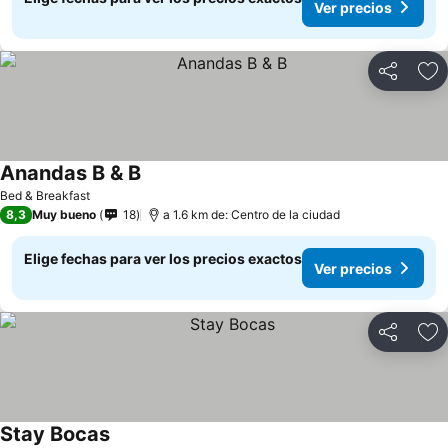
Ver precios
Compartir
Ag
Anandas B & B
Ver precios
Bed & Breakfast
8,3
Muy bueno
18
a 1.6 km de: Centro de la ciudad
Elige fechas para ver los precios exactos
Ver precios
Compartir
Ag
Stay Bocas
Ver precios