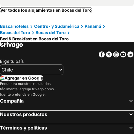
Ver todos los alojamientos en Bocas del Toro
Busca hoteles
Centro- y Sudamérica
Panamá
Bocas del Toro
Bocas del Toro
Bed & Breakfast en Bocas del Toro
Facebook
Twitter
Insta
Yo
Elige tu país
Agregar en Google
Encuentra nuestros resultados
fácilmente: agrega trivago como
fuente preferida en Google.
Compañía
Nuestros productos
Términos y políticas