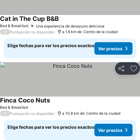
Cat in The Cup B&B
Ver precios
Bed & Breakfast
Una experiencia de desayuno deliciosa
Ver precios
/
a 1.6 km de: Centro de la ciudad
Puntuación no disponible
Elige fechas para ver los precios exactos
Ver precios
Compartir
Ag
Finca Coco Nuts
Ver precios
Bed & Breakfast
/
a 10.8 km de: Centro de la ciudad
Puntuación no disponible
Elige fechas para ver los precios exactos
Ver precios