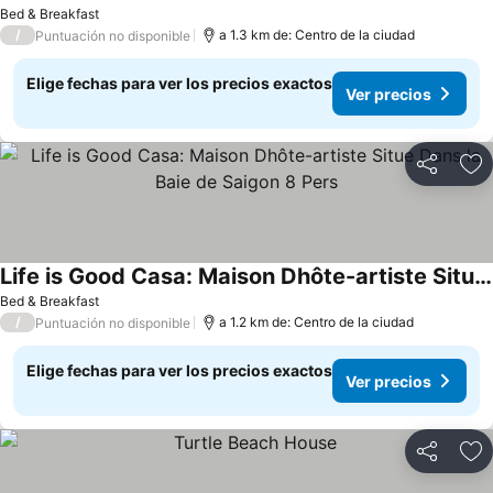
Ver precios
Bed & Breakfast
/
a 1.3 km de: Centro de la ciudad
Puntuación no disponible
Elige fechas para ver los precios exactos
Ver precios
Compartir
Ag
Life is Good Casa: Maison Dhôte-artiste Situe Dans la Baie de Saigon 8 Pers
Ver precios
Bed & Breakfast
/
a 1.2 km de: Centro de la ciudad
Puntuación no disponible
Elige fechas para ver los precios exactos
Ver precios
Compartir
Ag