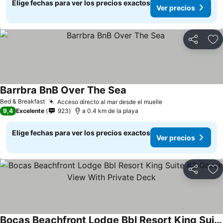
Elige fechas para ver los precios exactos
Ver precios
Compartir
Ag
Barrbra BnB Over The Sea
Ver precios
Bed & Breakfast
Acceso directo al mar desde el muelle
Ver precios
9,4
Excelente
923
a 0.4 km de la playa
Elige fechas para ver los precios exactos
Ver precios
Compartir
Ag
Bocas Beachfront Lodge Bbl Resort King Suite #3 Ocean View With Private Deck