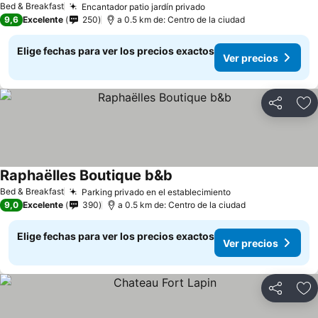
Bed & Breakfast
Encantador patio jardín privado
Ver precios
9,6
Excelente
250
a 0.5 km de: Centro de la ciudad
Elige fechas para ver los precios exactos
Ver precios
Compartir
Ag
Raphaëlles Boutique b&b
Ver precios
Bed & Breakfast
Parking privado en el establecimiento
Ver precios
9,0
Excelente
390
a 0.5 km de: Centro de la ciudad
Elige fechas para ver los precios exactos
Ver precios
Compartir
Ag