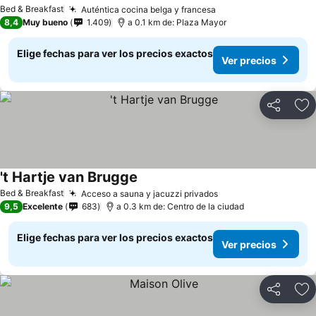
Ver precios
Bed & Breakfast
Auténtica cocina belga y francesa
Ver precios
8,4
Muy bueno
1.409
a 0.1 km de: Plaza Mayor
Elige fechas para ver los precios exactos
Ver precios
Compartir
Ag
't Hartje van Brugge
Ver precios
Bed & Breakfast
Acceso a sauna y jacuzzi privados
Ver precios
9,5
Excelente
683
a 0.3 km de: Centro de la ciudad
Elige fechas para ver los precios exactos
Ver precios
Compartir
Ag