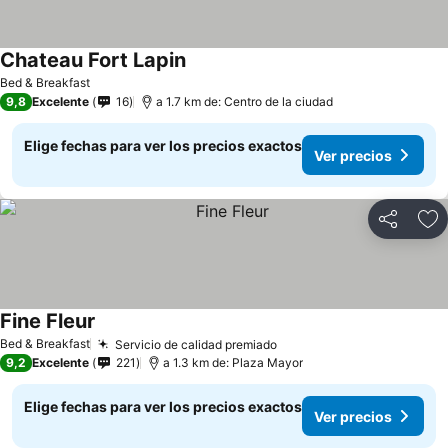
Chateau Fort Lapin
Ver precios
Bed & Breakfast
9,8
Excelente
16
a 1.7 km de: Centro de la ciudad
Elige fechas para ver los precios exactos
Ver precios
Compartir
Ag
Fine Fleur
Ver precios
Bed & Breakfast
Servicio de calidad premiado
Ver precios
9,2
Excelente
221
a 1.3 km de: Plaza Mayor
Elige fechas para ver los precios exactos
Ver precios