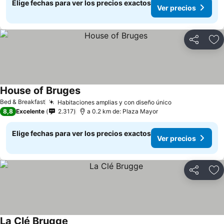
Elige fechas para ver los precios exactos
Ver precios
Compartir
Ag
House of Bruges
Ver precios
Bed & Breakfast
Habitaciones amplias y con diseño único
Ver precios
8,8
Excelente
2.317
a 0.2 km de: Plaza Mayor
Elige fechas para ver los precios exactos
Ver precios
Compartir
Ag
La Clé Brugge