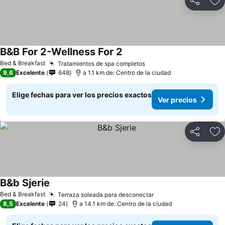
Compartir
Ag
B&B For 2-Wellness For 2
Ver precios
Bed & Breakfast
Tratamientos de spa completos
Ver precios
9,6
Excelente
648
a 1.1 km de: Centro de la ciudad
Elige fechas para ver los precios exactos
Ver precios
Compartir
Ag
B&b Sjerie
Ver precios
Bed & Breakfast
Terraza soleada para desconectar
Ver precios
8,5
Excelente
24
a 14.1 km de: Centro de la ciudad