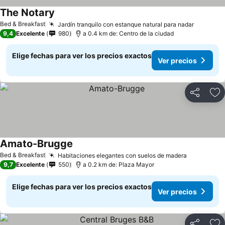
The Notary
Ver precios
Bed & Breakfast
Jardín tranquilo con estanque natural para nadar
Ver prec
9,4
Excelente
980
a 0.4 km de: Centro de la ciudad
Elige fechas para ver los precios exactos
Ver precios
Compartir
Ag
Amato-Brugge
Ver precios
Bed & Breakfast
Habitaciones elegantes con suelos de madera
Ver preci
9,7
Excelente
550
a 0.2 km de: Plaza Mayor
Elige fechas para ver los precios exactos
Ver precios