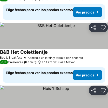
Elige fechas para ver los precios exactos
Ver precios
Compartir
Ag
B&B Het Colettientje
Ver precios
Bed & Breakfast
Acceso a un jardín y terraza con encanto
Ver precios
8,5
Excelente
1.076
a 1.1 km de: Plaza Mayor
Elige fechas para ver los precios exactos
Ver precios
Compartir
Ag