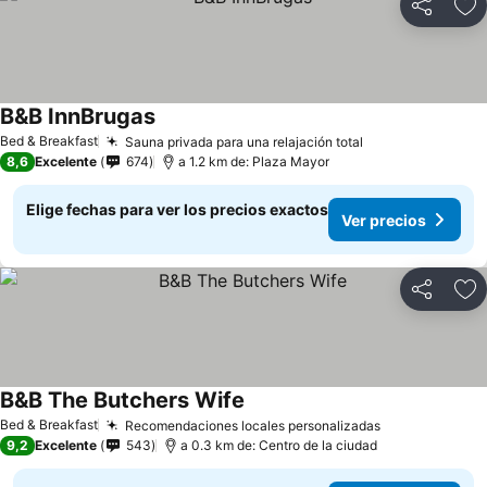
Compartir
Ag
B&B InnBrugas
Ver precios
Bed & Breakfast
Sauna privada para una relajación total
Ver precios
8,6
Excelente
674
a 1.2 km de: Plaza Mayor
Elige fechas para ver los precios exactos
Ver precios
Compartir
Ag
B&B The Butchers Wife
Ver precios
Bed & Breakfast
Recomendaciones locales personalizadas
Ver precios
9,2
Excelente
543
a 0.3 km de: Centro de la ciudad