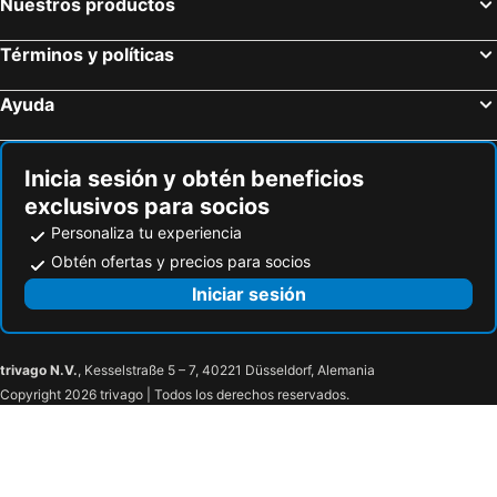
Nuestros productos
Middelkerke, bed and breakfasts
Eeklo, bed and breakfasts
Términos y políticas
Sluis, bed and breakfasts
Aalter, bed and breakfasts
Assenede, bed and breakfasts
Wevelgem, bed and breakfasts
Ayuda
Axel, bed and breakfasts
Terneuzen, bed and breakfasts
Lichtervelde, bed and breakfasts
Kruishoutem, bed and breakfasts
Inicia sesión y obtén beneficios
exclusivos para socios
Personaliza tu experiencia
Obtén ofertas y precios para socios
Iniciar sesión
trivago N.V.
, Kesselstraße 5 – 7, 40221 Düsseldorf, Alemania
Copyright 2026 trivago | Todos los derechos reservados.