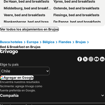
De Haan, bed and breakfasts
Ypres, bed and breakfasts
Middelburg, bed and breakfasts
Ostende, bed and breakfasts
Veere, bed and breakfasts
Flesinga, bed and breakfasts
Blankenberge, bed and breakfasts
De Panne, bed and breakfasts
Westende-Bad, bed and breakfasts
Knokke-Heist, bed and breakfasts
Ver todos los alojamientos en Brujas
Damme, bed and breakfasts
Zoutelande, bed and breakfasts
Busca hoteles
Europa
Bélgica
Flandes
Brujas
Oostduinkerke, bed and breakfasts
Ijzendijke, bed and breakfasts
Bed & Breakfast en Brujas
Kortrijk, bed and breakfasts
Westkapelle, bed and breakfasts
Koksijde, bed and breakfasts
Domburg, bed and breakfasts
Facebook
Twitter
Insta
Yo
Zedelgem, bed and breakfasts
Roeselare, bed and breakfasts
Elige tu país
Veurne, bed and breakfasts
Oostkamp, bed and breakfasts
Wenduine, bed and breakfasts
Oudenaarde, bed and breakfasts
Agregar en Google
Encuentra nuestros resultados
Diksmuide, bed and breakfasts
Sint-Martens-Latem, bed and breakfasts
fácilmente: agrega trivago como
Jabbeke, bed and breakfasts
Oostkapelle, bed and breakfasts
fuente preferida en Google.
Compañía
Zuienkerke, bed and breakfasts
Groede, bed and breakfasts
Lovendegem, bed and breakfasts
Langemark-Poelkapelle, bed and breakfasts