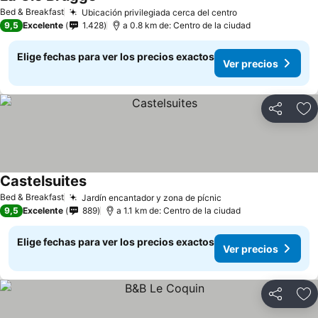
Ver precios
Bed & Breakfast
Ubicación privilegiada cerca del centro
Ver precios
9,5
Excelente
1.428
a 0.8 km de: Centro de la ciudad
Elige fechas para ver los precios exactos
Ver precios
Compartir
Ag
Castelsuites
Ver precios
Bed & Breakfast
Jardín encantador y zona de pícnic
Ver precios
9,5
Excelente
889
a 1.1 km de: Centro de la ciudad
Elige fechas para ver los precios exactos
Ver precios
Compartir
Ag