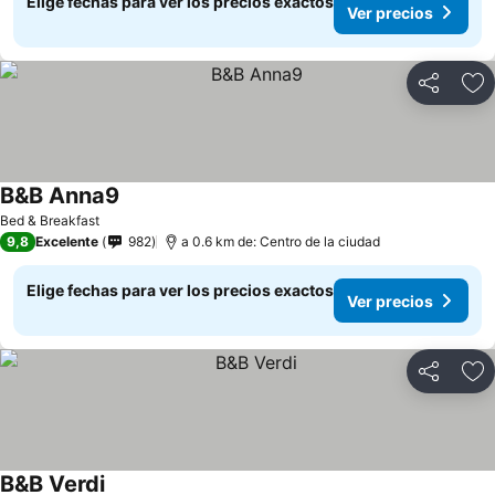
Elige fechas para ver los precios exactos
Ver precios
Compartir
Ag
B&B Anna9
Ver precios
Bed & Breakfast
9,8
Excelente
982
a 0.6 km de: Centro de la ciudad
Elige fechas para ver los precios exactos
Ver precios
Compartir
Ag
B&B Verdi