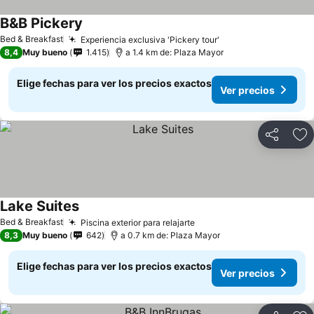
B&B Pickery
Ver precios
Bed & Breakfast
Experiencia exclusiva 'Pickery tour'
Ver precios
8,4
Muy bueno
1.415
a 1.4 km de: Plaza Mayor
Elige fechas para ver los precios exactos
Ver precios
Compartir
Ag
Lake Suites
Ver precios
Bed & Breakfast
Piscina exterior para relajarte
Ver precios
8,3
Muy bueno
642
a 0.7 km de: Plaza Mayor
Elige fechas para ver los precios exactos
Ver precios