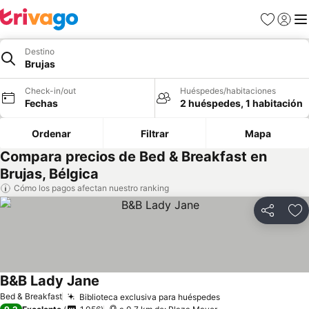
Favoritos
Iniciar 
Me
Destino
Brujas
Check-in/out
Huéspedes/habitaciones
Fechas
2 huéspedes, 1 habitación
Ordenar
Filtrar
Mapa
Compara precios de Bed & Breakfast en
Brujas, Bélgica
Cómo los pagos afectan nuestro ranking
Compartir
Ag
B&B Lady Jane
Ver precios
Bed & Breakfast
Biblioteca exclusiva para huéspedes
Ver precios