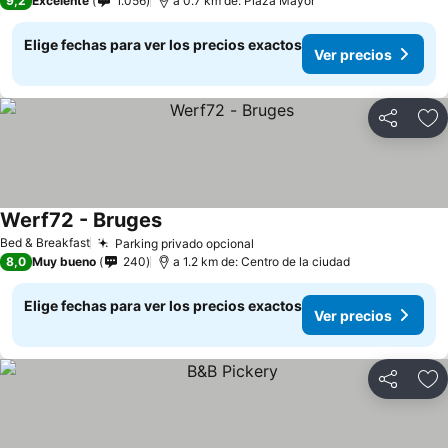
9,2
Excelente
1.056
a 0.7 km de: Plaza Mayor
Elige fechas para ver los precios exactos
Ver precios
Compartir
Ag
Werf72 - Bruges
Ver precios
Bed & Breakfast
Parking privado opcional
Ver precios
8,0
Muy bueno
240
a 1.2 km de: Centro de la ciudad
Elige fechas para ver los precios exactos
Ver precios
Compartir
Ag