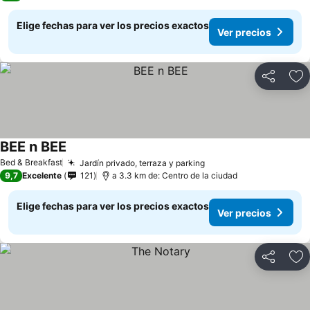
Elige fechas para ver los precios exactos
Ver precios
Compartir
Ag
BEE n BEE
Ver precios
Bed & Breakfast
Jardín privado, terraza y parking
Ver precios
9,7
Excelente
121
a 3.3 km de: Centro de la ciudad
Elige fechas para ver los precios exactos
Ver precios
Compartir
Ag