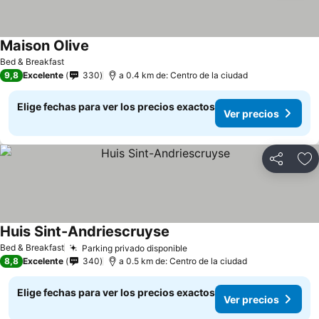
Maison Olive
Ver precios
Bed & Breakfast
9,8
Excelente
330
a 0.4 km de: Centro de la ciudad
Elige fechas para ver los precios exactos
Ver precios
Compartir
Ag
Huis Sint-Andriescruyse
Ver precios
Bed & Breakfast
Parking privado disponible
Ver precios
8,8
Excelente
340
a 0.5 km de: Centro de la ciudad
Elige fechas para ver los precios exactos
Ver precios