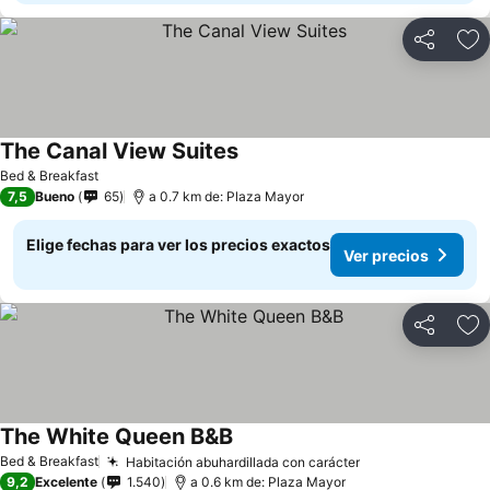
Compartir
Ag
The Canal View Suites
Ver precios
Bed & Breakfast
7,5
Bueno
65
a 0.7 km de: Plaza Mayor
Elige fechas para ver los precios exactos
Ver precios
Compartir
Ag
The White Queen B&B
Ver precios
Bed & Breakfast
Habitación abuhardillada con carácter
Ver precios
9,2
Excelente
1.540
a 0.6 km de: Plaza Mayor