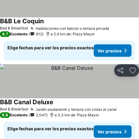
B&B Le Coquin
Ver precios
Bed & Breakfast
Habitaciones con balcón o terraza privada
Ver precios
8,7
Excelente
612
a 2.4 km de: Plaza Mayor
Elige fechas para ver los precios exactos
Ver precios
Compartir
Ag
B&B Canal Deluxe
Ver precios
Bed & Breakfast
Jardín exuberante y terraza con vistas al canal
Ver preci
9,8
Excelente
2.047
a 0.3 km de: Plaza Mayor
Elige fechas para ver los precios exactos
Ver precios