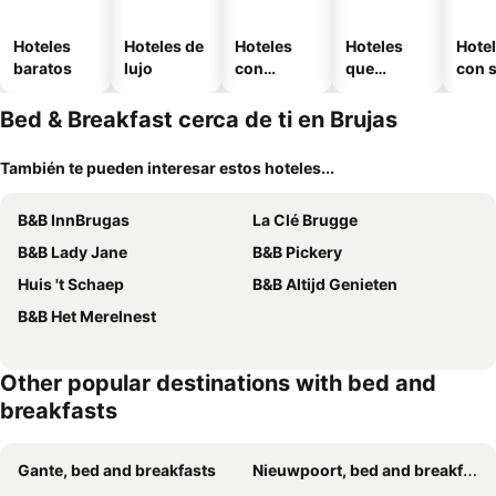
Hoteles
Hoteles de
Hoteles
Hoteles
Hote
baratos
lujo
con
que
con 
piscina
aceptan
mascotas
Bed & Breakfast cerca de ti en Brujas
También te pueden interesar estos hoteles...
B&B InnBrugas
La Clé Brugge
B&B Lady Jane
B&B Pickery
Huis 't Schaep
B&B Altijd Genieten
B&B Het Merelnest
Other popular destinations with bed and
breakfasts
Gante, bed and breakfasts
Nieuwpoort, bed and breakfasts