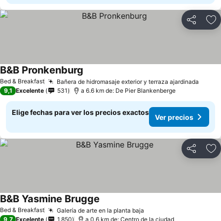
Compartir
Ag
B&B Pronkenburg
Ver precios
Bed & Breakfast
Bañera de hidromasaje exterior y terraza ajardinada
Ver p
9,1
Excelente
531
a 6.6 km de: De Pier Blankenberge
Elige fechas para ver los precios exactos
Ver precios
Compartir
Ag
B&B Yasmine Brugge
Ver precios
Bed & Breakfast
Galería de arte en la planta baja
Ver precios
9,7
Excelente
1.850
a 0.6 km de: Centro de la ciudad