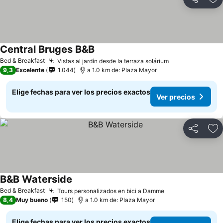
Compartir
Ag
Central Bruges B&B
Ver precios
Bed & Breakfast
Vistas al jardín desde la terraza solárium
Ver precios
9,3
Excelente
1.044
a 1.0 km de: Plaza Mayor
Elige fechas para ver los precios exactos
Ver precios
Compartir
Ag
B&B Waterside
Ver precios
Bed & Breakfast
Tours personalizados en bici a Damme
Ver precios
8,4
Muy bueno
150
a 1.0 km de: Plaza Mayor
Elige fechas para ver los precios exactos