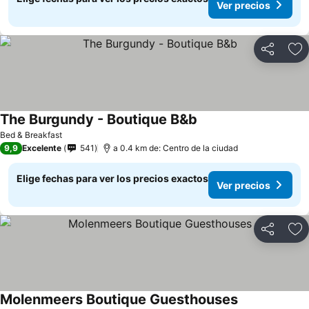
Ver precios
Compartir
Ag
The Burgundy - Boutique B&b
Ver precios
Bed & Breakfast
9,9
Excelente
541
a 0.4 km de: Centro de la ciudad
Elige fechas para ver los precios exactos
Ver precios
Compartir
Ag
Molenmeers Boutique Guesthouses
Ver precios