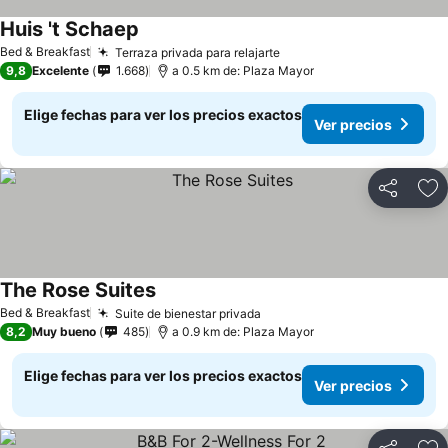
Huis 't Schaep
Ver precios
Bed & Breakfast
Terraza privada para relajarte
Ver precios
9,8
Excelente
1.668
a 0.5 km de: Plaza Mayor
Elige fechas para ver los precios exactos
Ver precios
Compartir
Ag
The Rose Suites
Ver precios
Bed & Breakfast
Suite de bienestar privada
Ver precios
8,2
Muy bueno
485
a 0.9 km de: Plaza Mayor
Elige fechas para ver los precios exactos
Ver precios