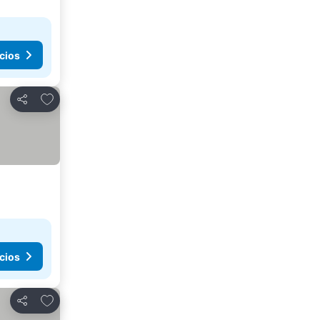
cios
Agregar a favoritos
Compartir
cios
Agregar a favoritos
Compartir