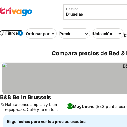
Destino
Filtros
1
Ordenar por
Precio
Ubicación
C
Compara precios de Bed & B
B&B Be In Brussels
Habitaciones amplias y bien
Muy bueno
(558 puntuacion
8,2
equipadas, Café y té en tu
habitación
Elige fechas para ver los precios exactos