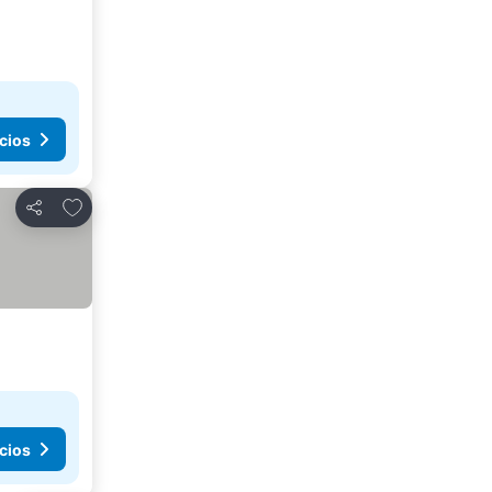
cios
Agregar a favoritos
Compartir
cios