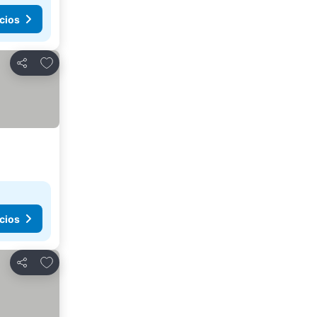
cios
Agregar a favoritos
Compartir
cios
Agregar a favoritos
Compartir