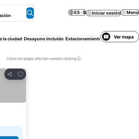
ES · $
Menú
Iniciar sesión
ación
Ver mapa
e la ciudad
Desayuno incluido
Estacionamiento
Apartamento am
Cómo los pagos afectan nuestro ranking
Agregar a favoritos
Compartir