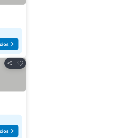
cios
Agregar a favoritos
Compartir
cios