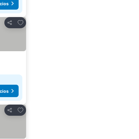
cios
Agregar a favoritos
Compartir
cios
Agregar a favoritos
Compartir