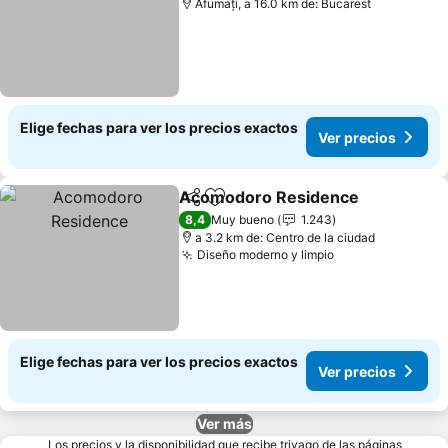
Afumați, a 16.0 km de: Bucarest
Elige fechas para ver los precios exactos
Ver precios
Acomodoro Residence
Compartir
Agregar a favoritos
Ver
8,4
Muy bueno
1.243
a 3.2 km de: Centro de la ciudad
Diseño moderno y limpio
Ver precios
Elige fechas para ver los precios exactos
Ver precios
Ver más
Los precios y la disponibilidad que recibe trivago de las páginas