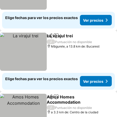
Elige fechas para ver los precios exactos
Ver precios
La virajul trei
Compartir
Agregar a favoritos
Ver precios
/
Puntuación no disponible
Măgurele, a 13.8 km de: Bucarest
Elige fechas para ver los precios exactos
Ver precios
Amos Homes
Compartir
Agregar a favoritos
Accommodation
Ver precios
/
Puntuación no disponible
a 3.3 km de: Centro de la ciudad