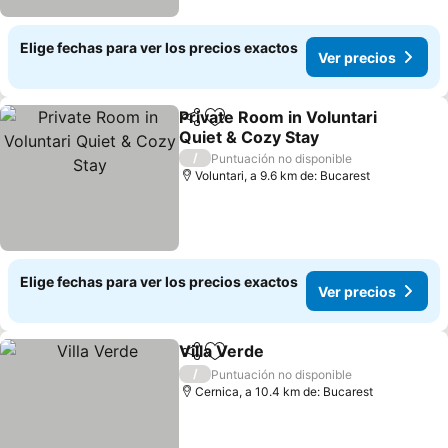
Elige fechas para ver los precios exactos
Ver precios
Private Room in Voluntari
Compartir
Agregar a favoritos
Quiet & Cozy Stay
Ver precios
/
Puntuación no disponible
Voluntari, a 9.6 km de: Bucarest
Elige fechas para ver los precios exactos
Ver precios
Villa Verde
Compartir
Agregar a favoritos
Ver precios
/
Puntuación no disponible
Cernica, a 10.4 km de: Bucarest