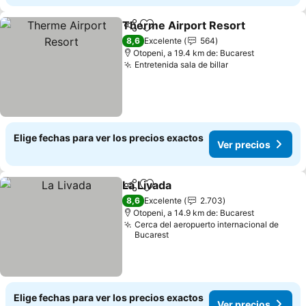
Therme Airport Resort
Compartir
Agregar a favoritos
Ver
8,6
Excelente
564
Otopeni, a 19.4 km de: Bucarest
Entretenida sala de billar
Ver precios
Elige fechas para ver los precios exactos
Ver precios
La Livada
Compartir
Agregar a favoritos
Ver precios
8,6
Excelente
2.703
Otopeni, a 14.9 km de: Bucarest
Cerca del aeropuerto internacional de
Bucarest
Elige fechas para ver los precios exactos
Ver precios