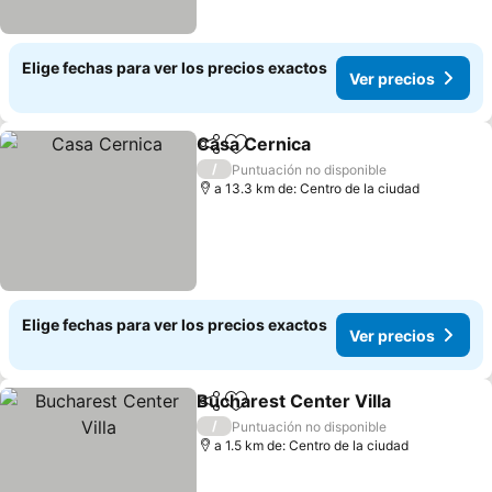
Elige fechas para ver los precios exactos
Ver precios
Casa Cernica
Compartir
Agregar a favoritos
Ver precios
/
Puntuación no disponible
a 13.3 km de: Centro de la ciudad
Elige fechas para ver los precios exactos
Ver precios
Bucharest Center Villa
Compartir
Agregar a favoritos
Ver
/
Puntuación no disponible
a 1.5 km de: Centro de la ciudad