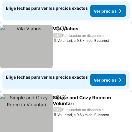
Elige fechas para ver los precios exactos
Ver precios
Vila Vlahos
Compartir
Agregar a favoritos
Ver precios
/
Puntuación no disponible
Voluntari, a 9.8 km de: Bucarest
Elige fechas para ver los precios exactos
Ver precios
Simple and Cozy Room in
Compartir
Agregar a favoritos
Voluntari
Ver precios
/
Puntuación no disponible
Voluntari, a 9.6 km de: Bucarest