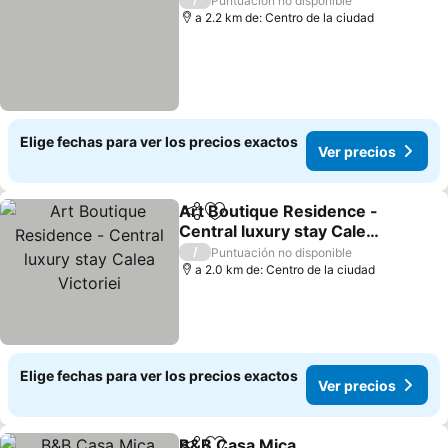
Puntuación no disponible
a 2.2 km de: Centro de la ciudad
Elige fechas para ver los precios exactos
Ver precios
Art Boutique Residence -
Compartir
Agregar a favoritos
Central luxury stay Calea
Victoriei
Ver precios
/
Puntuación no disponible
a 2.0 km de: Centro de la ciudad
Elige fechas para ver los precios exactos
Ver precios
B&B Casa Mica