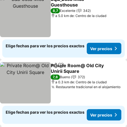
Compartir
Agregar a favoritos
Guesthouse
Ver precios
8,7
Excelente
342
a 5.0 km de: Centro de la ciudad
Elige fechas para ver los precios exactos
Ver precios
Private Room@ Old City
Compartir
Agregar a favoritos
Unirii Square
Ver precios
7,8
Bueno
372
a 0.3 km de: Centro de la ciudad
Restaurante tradicional en el alojamiento
Ver
Elige fechas para ver los precios exactos
Ver precios