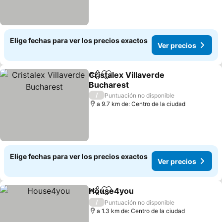
Elige fechas para ver los precios exactos
Ver precios
Cristalex Villaverde
Compartir
Agregar a favoritos
Bucharest
Ver precios
/
Puntuación no disponible
a 9.7 km de: Centro de la ciudad
Elige fechas para ver los precios exactos
Ver precios
House4you
Compartir
Agregar a favoritos
Ver precios
/
Puntuación no disponible
a 1.3 km de: Centro de la ciudad