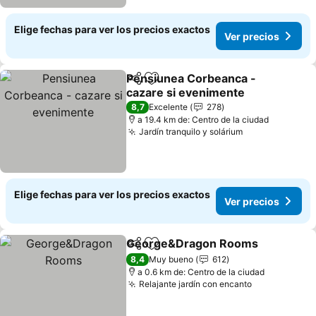
Elige fechas para ver los precios exactos
Ver precios
Pensiunea Corbeanca -
Compartir
Agregar a favoritos
cazare si evenimente
Ver precios
8,7
Excelente
278
a 19.4 km de: Centro de la ciudad
Jardín tranquilo y solárium
Ver precios
Elige fechas para ver los precios exactos
Ver precios
George&Dragon Rooms
Compartir
Agregar a favoritos
Ve
8,4
Muy bueno
612
a 0.6 km de: Centro de la ciudad
Relajante jardín con encanto
Ver precios