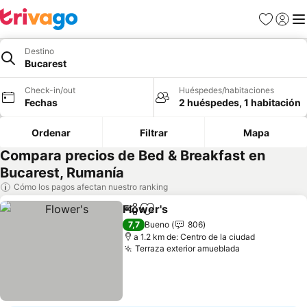
Favoritos
Iniciar 
Me
Destino
Bucarest
Check-in/out
Huéspedes/habitaciones
Fechas
2 huéspedes, 1 habitación
Ordenar
Filtrar
Mapa
Compara precios de Bed & Breakfast en
Bucarest, Rumanía
Cómo los pagos afectan nuestro ranking
Flower's
Compartir
Agregar a favoritos
Ver precios
7,7
Bueno
806
a 1.2 km de: Centro de la ciudad
Terraza exterior amueblada
Ver precios