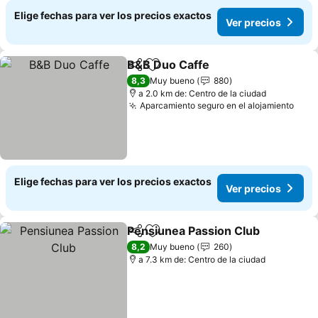
Elige fechas para ver los precios exactos
Ver precios
B&B Duo Caffe
Compartir
Agregar a favoritos
Ver precios
8,3
Muy bueno
880
a 2.0 km de: Centro de la ciudad
Aparcamiento seguro en el alojamiento
Ver 
Elige fechas para ver los precios exactos
Ver precios
Pensiunea Passion Club
Compartir
Agregar a favoritos
Ve
8,2
Muy bueno
260
a 7.3 km de: Centro de la ciudad