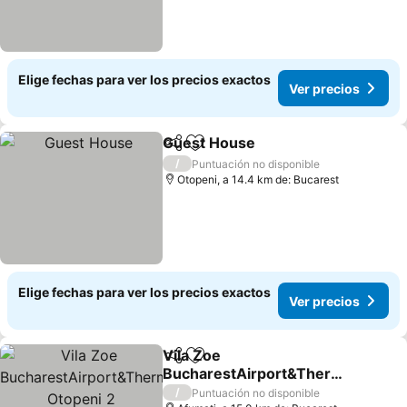
Elige fechas para ver los precios exactos
Ver precios
Guest House
Compartir
Agregar a favoritos
Ver precios
/
Puntuación no disponible
Otopeni, a 14.4 km de: Bucarest
Elige fechas para ver los precios exactos
Ver precios
Vila Zoe
Compartir
Agregar a favoritos
BucharestAirport&Therm
e&Park Otopeni 2
Ver precios
/
Puntuación no disponible