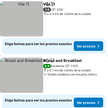
Vila 11
Compartir
Agregar a favoritos
Ver precios
7,4
320
a 3.3 km de: Centro de la ciudad
Elige fechas para ver los precios exactos
Ver precios
Bread and Breakfast
Compartir
Agregar a favoritos
Ver p
8,9
Excelente
1.157
a 0.7 km de: Centro de la ciudad
Diseño moderno con encanto rústico
Ver p
Elige fechas para ver los precios exactos
Ver precios