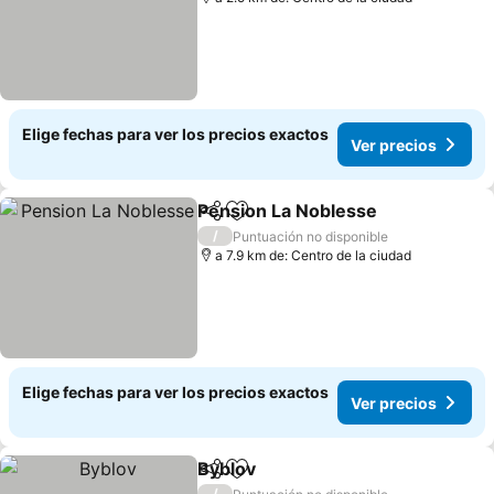
Elige fechas para ver los precios exactos
Ver precios
Pension La Noblesse
Compartir
Agregar a favoritos
Ver p
/
Puntuación no disponible
a 7.9 km de: Centro de la ciudad
Elige fechas para ver los precios exactos
Ver precios
Byblov
Compartir
Agregar a favoritos
Ver precios
/