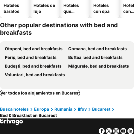
Hoteles
Hoteles de
Hoteles
Hoteles
Hote
baratos
lujo
que
con spa
con
aceptan
esta
mascotas
mien
Other popular destinations with bed and
breakfasts
Otopeni, bed and breakfasts
Comana, bed and breakfasts
Periș, bed and breakfasts
Buftea, bed and breakfasts
Budeşti, bed and breakfasts
Măgurele, bed and breakfasts
Voluntari, bed and breakfasts
Ver todos los alojamientos en Bucarest
Busca hoteles
Europa
Rumanía
Ilfov
Bucarest
Bed & Breakfast en Bucarest
Facebook
Twitter
Insta
Yo