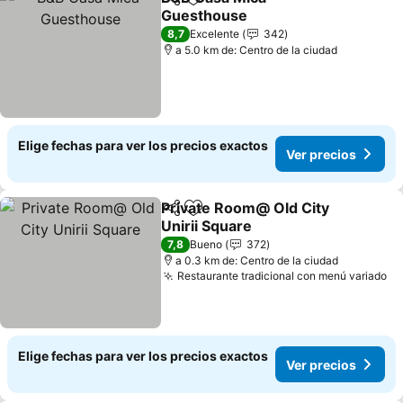
Compartir
Agregar a favoritos
Guesthouse
Ver precios
8,7
Excelente
342
a 5.0 km de: Centro de la ciudad
Elige fechas para ver los precios exactos
Ver precios
Private Room@ Old City
Compartir
Agregar a favoritos
Unirii Square
Ver precios
7,8
Bueno
372
a 0.3 km de: Centro de la ciudad
Restaurante tradicional con menú variado
Ve
Elige fechas para ver los precios exactos
Ver precios