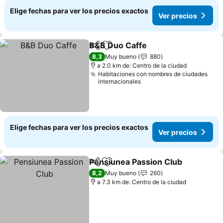
Elige fechas para ver los precios exactos
Ver precios
B&B Duo Caffe
Compartir
Agregar a favoritos
Ver precios
8,3
Muy bueno
880
a 2.0 km de: Centro de la ciudad
Habitaciones con nombres de ciudades
internacionales
Elige fechas para ver los precios exactos
Ver precios
Pensiunea Passion Club
Compartir
Agregar a favoritos
Ve
8,2
Muy bueno
260
a 7.3 km de: Centro de la ciudad