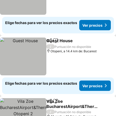
Elige fechas para ver los precios exactos
Ver precios
Guest House
Compartir
Agregar a favoritos
Ver precios
/
Puntuación no disponible
Otopeni, a 14.4 km de: Bucarest
Elige fechas para ver los precios exactos
Ver precios
Vila Zoe
Compartir
Agregar a favoritos
BucharestAirport&Therm
e&Park Otopeni 2
Ver precios
/
Puntuación no disponible