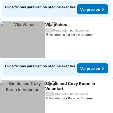
Elige fechas para ver los precios exactos
Ver precios
Vila Vlahos
Compartir
Agregar a favoritos
Ver precios
/
Puntuación no disponible
Voluntari, a 9.8 km de: Bucarest
Elige fechas para ver los precios exactos
Ver precios
Simple and Cozy Room in
Compartir
Agregar a favoritos
Voluntari
Ver precios
/
Puntuación no disponible
Voluntari, a 9.6 km de: Bucarest