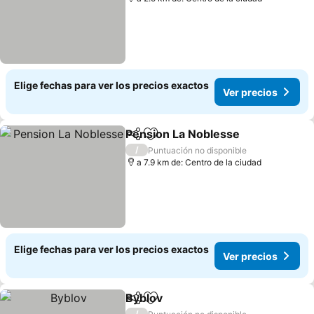
Elige fechas para ver los precios exactos
Ver precios
Pension La Noblesse
Compartir
Agregar a favoritos
Ver p
/
Puntuación no disponible
a 7.9 km de: Centro de la ciudad
Elige fechas para ver los precios exactos
Ver precios
Byblov
Compartir
Agregar a favoritos
Ver precios
/