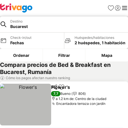
Favoritos
Iniciar 
Me
Destino
Bucarest
Check-in/out
Huéspedes/habitaciones
Fechas
2 huéspedes, 1 habitación
Ordenar
Filtrar
Mapa
Compara precios de Bed & Breakfast en
Bucarest, Rumanía
Cómo los pagos afectan nuestro ranking
Flower's
Compartir
Agregar a favoritos
Ver precios
7,7
Bueno
806
a 1.2 km de: Centro de la ciudad
Encantadora terraza con jardín
Ver precio