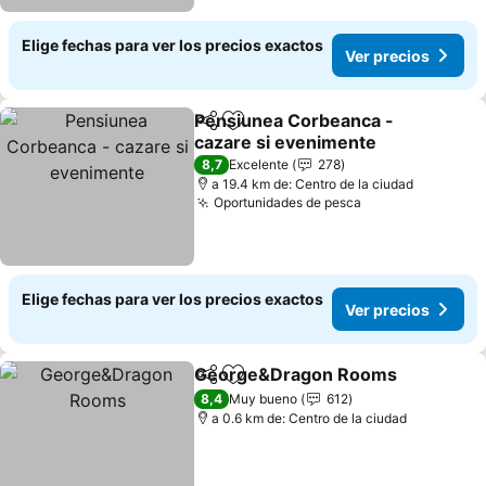
Elige fechas para ver los precios exactos
Ver precios
Pensiunea Corbeanca -
Compartir
Agregar a favoritos
cazare si evenimente
Ver precios
8,7
Excelente
278
a 19.4 km de: Centro de la ciudad
Oportunidades de pesca
Ver precios
Elige fechas para ver los precios exactos
Ver precios
George&Dragon Rooms
Compartir
Agregar a favoritos
Ve
8,4
Muy bueno
612
a 0.6 km de: Centro de la ciudad