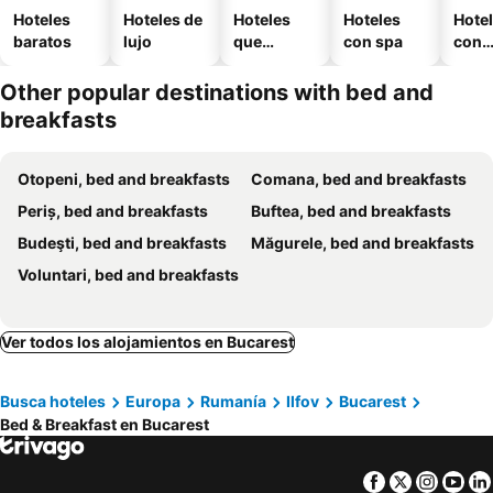
Hoteles
Hoteles de
Hoteles
Hoteles
Hote
baratos
lujo
que
con spa
con
aceptan
esta
mascotas
mien
Other popular destinations with bed and
breakfasts
Otopeni, bed and breakfasts
Comana, bed and breakfasts
Periș, bed and breakfasts
Buftea, bed and breakfasts
Budeşti, bed and breakfasts
Măgurele, bed and breakfasts
Voluntari, bed and breakfasts
Ver todos los alojamientos en Bucarest
Busca hoteles
Europa
Rumanía
Ilfov
Bucarest
Bed & Breakfast en Bucarest
Facebook
Twitter
Insta
Yo