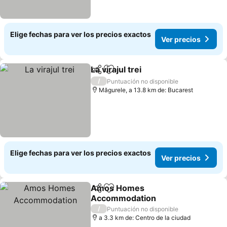
Elige fechas para ver los precios exactos
Ver precios
La virajul trei
Compartir
Agregar a favoritos
Ver precios
/
Puntuación no disponible
Măgurele, a 13.8 km de: Bucarest
Elige fechas para ver los precios exactos
Ver precios
Amos Homes
Compartir
Agregar a favoritos
Accommodation
Ver precios
/
Puntuación no disponible
a 3.3 km de: Centro de la ciudad