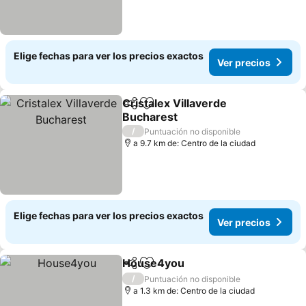
Elige fechas para ver los precios exactos
Ver precios
Cristalex Villaverde
Compartir
Agregar a favoritos
Bucharest
Ver precios
/
Puntuación no disponible
a 9.7 km de: Centro de la ciudad
Elige fechas para ver los precios exactos
Ver precios
House4you
Compartir
Agregar a favoritos
Ver precios
/
Puntuación no disponible
a 1.3 km de: Centro de la ciudad