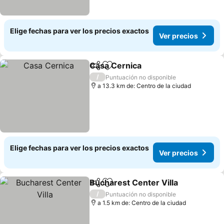
Elige fechas para ver los precios exactos
Ver precios
Casa Cernica
Compartir
Agregar a favoritos
Ver precios
/
Puntuación no disponible
a 13.3 km de: Centro de la ciudad
Elige fechas para ver los precios exactos
Ver precios
Bucharest Center Villa
Compartir
Agregar a favoritos
Ver
/
Puntuación no disponible
a 1.5 km de: Centro de la ciudad