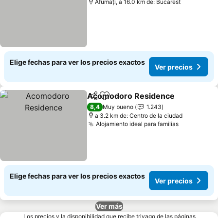
Afumați, a 16.0 km de: Bucarest
Elige fechas para ver los precios exactos
Ver precios
Acomodoro Residence
Compartir
Agregar a favoritos
Ver
8,4
Muy bueno
1.243
a 3.2 km de: Centro de la ciudad
Alojamiento ideal para familias
Ver precio
Elige fechas para ver los precios exactos
Ver precios
Ver más
Los precios y la disponibilidad que recibe trivago de las páginas