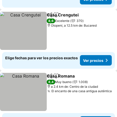
Casa Crengutei
Compartir
Agregar a favoritos
Ver precio
8,6
Excelente
370
Otopeni, a 12.5 km de: Bucarest
Elige fechas para ver los precios exactos
Ver precios
Casa Romana
Compartir
Agregar a favoritos
Ver precios
8,4
Muy bueno
1.008
a 2.4 km de: Centro de la ciudad
El encanto de una casa antigua auténtica
Ve