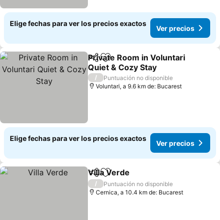
Elige fechas para ver los precios exactos
Ver precios
Private Room in Voluntari
Compartir
Agregar a favoritos
Quiet & Cozy Stay
Ver precios
/
Puntuación no disponible
Voluntari, a 9.6 km de: Bucarest
Elige fechas para ver los precios exactos
Ver precios
Villa Verde
Compartir
Agregar a favoritos
Ver precios
/
Puntuación no disponible
Cernica, a 10.4 km de: Bucarest