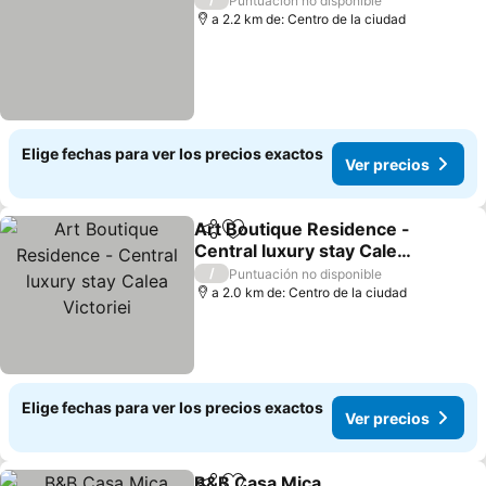
Puntuación no disponible
a 2.2 km de: Centro de la ciudad
Elige fechas para ver los precios exactos
Ver precios
Art Boutique Residence -
Compartir
Agregar a favoritos
Central luxury stay Calea
Victoriei
Ver precios
/
Puntuación no disponible
a 2.0 km de: Centro de la ciudad
Elige fechas para ver los precios exactos
Ver precios
B&B Casa Mica