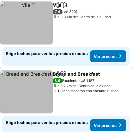
Vila 11
Compartir
Agregar a favoritos
Ver precios
7,4
320
a 3.3 km de: Centro de la ciudad
Elige fechas para ver los precios exactos
Ver precios
Bread and Breakfast
Compartir
Agregar a favoritos
Ver p
8,9
Excelente
1.157
a 0.7 km de: Centro de la ciudad
Diseño moderno con encanto rústico
Ver p
Elige fechas para ver los precios exactos
Ver precios