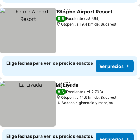
Therme Airport Resort
Compartir
Agregar a favoritos
Ver
8,6
Excelente
564
Otopeni, a 19.4 km de: Bucarest
Elige fechas para ver los precios exactos
Ver precios
La Livada
Compartir
Agregar a favoritos
Ver precios
8,6
Excelente
2.703
Otopeni, a 14.9 km de: Bucarest
Acceso a gimnasio y masajes
Ver precios
Elige fechas para ver los precios exactos
Ver precios