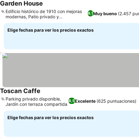
Garden House
Ver precios
Edificio histórico de 1910 con mejoras
Muy bueno
(2.457 pu
8,1
modernas, Patio privado y
Ver precios
aparcamiento en la calle
Elige fechas para ver los precios exactos
Toscan Caffe
Ver precios
Parking privado disponible,
Excelente
(625 puntuaciones)
8,5
Jardín con terraza compartida
Ver precios
Elige fechas para ver los precios exactos