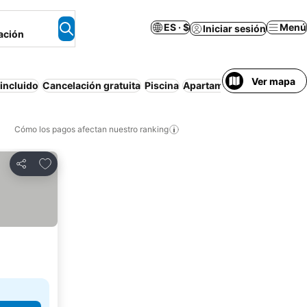
ES · $
Menú
Iniciar sesión
ación
Ver mapa
incluido
Cancelación gratuita
Piscina
Apartamento amueblado
Cómo los pagos afectan nuestro ranking
Agregar a favoritos
Compartir