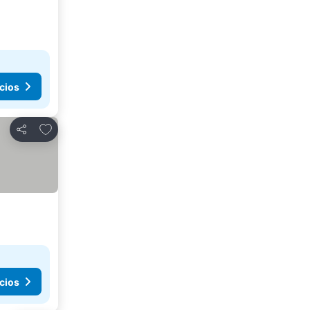
cios
Agregar a favoritos
Compartir
cios