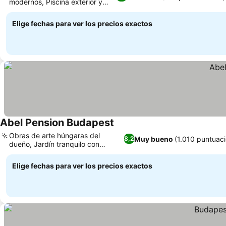
modernos, Piscina exterior y
Ver precios
jardín
Elige fechas para ver los precios exactos
Abel Pension Budapest
Ver precios
Obras de arte húngaras del
Muy bueno
(1.010 puntuac
8,2
dueño, Jardín tranquilo con
Ver precios
árboles frutales
Elige fechas para ver los precios exactos