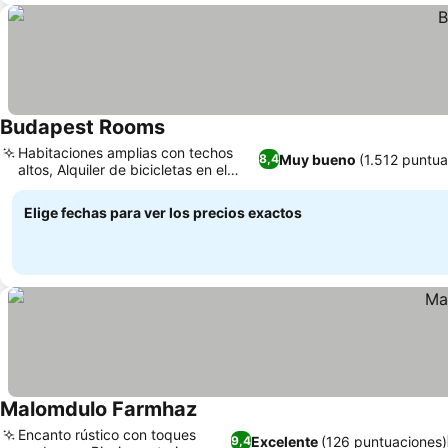
Budapest Rooms
Ver precios
Habitaciones amplias con techos
Muy bueno
(1.512 puntua
8,4
altos, Alquiler de bicicletas en el
Ver precios
alojamiento
Elige fechas para ver los precios exactos
Malomdulo Farmhaz
Ver precios
Encanto rústico con toques
Excelente
(126 puntuaciones)
9,4