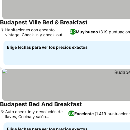
Budapest Ville Bed & Breakfast
Ver precios
Habitaciones con encanto
Muy bueno
(819 puntuacion
8,0
vintage, Check-in y check-out
Ver precios
súper fácil
Elige fechas para ver los precios exactos
Budapest Bed And Breakfast
Ver precios
Auto check-in y devolución de
Excelente
(1.419 puntuacion
8,6
llaves, Cocina y salón
Ver precios
compartidos
Elige fechas para ver los precios exactos