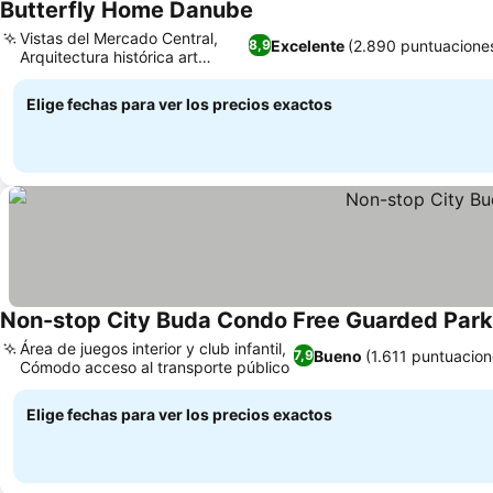
Butterfly Home Danube
Ver precios
Vistas del Mercado Central,
Excelente
(2.890 puntuacione
8,9
Arquitectura histórica art
Ver precios
nouveau
Elige fechas para ver los precios exactos
Non-stop City Buda Condo Free Guarded Park
Área de juegos interior y club infantil,
Bueno
(1.611 puntuacion
7,9
Cómodo acceso al transporte público
Ver precios
Elige fechas para ver los precios exactos