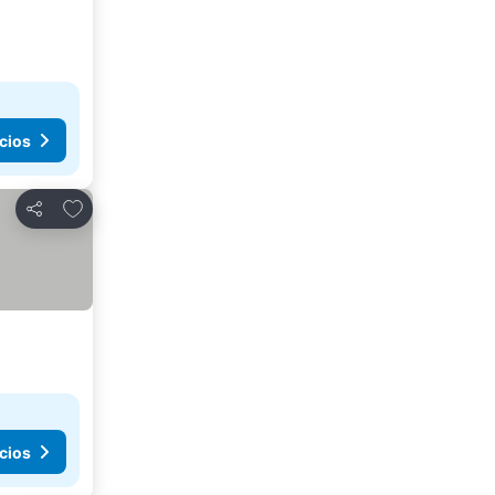
cios
Agregar a favoritos
Compartir
cios