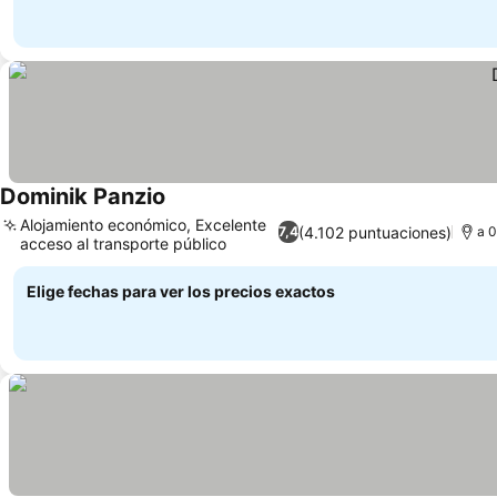
Dominik Panzio
Ver precios
Alojamiento económico, Excelente
(4.102 puntuaciones)
7,4
a 0
acceso al transporte público
Ver precios
Elige fechas para ver los precios exactos