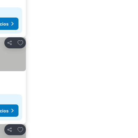
cios
Agregar a favoritos
Compartir
cios
Agregar a favoritos
Compartir