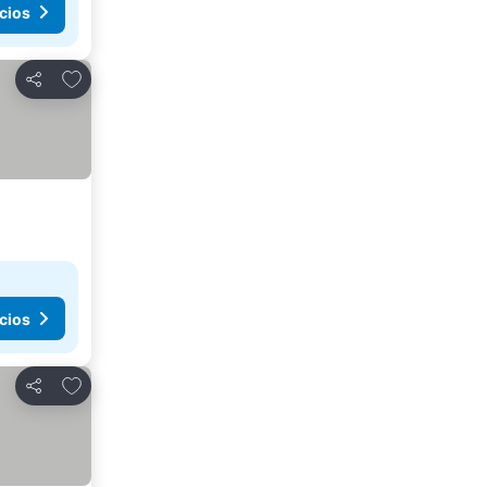
cios
Agregar a favoritos
Compartir
cios
Agregar a favoritos
Compartir