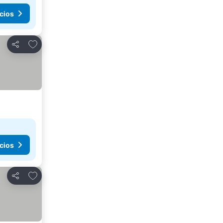
cios
Agregar a favoritos
Compartir
cios
Agregar a favoritos
Compartir