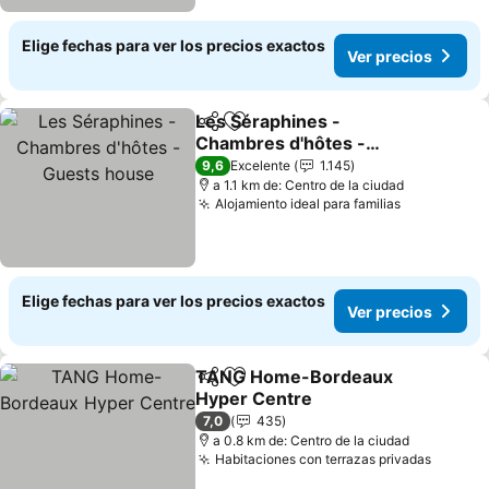
Elige fechas para ver los precios exactos
Ver precios
Les Séraphines -
Compartir
Agregar a favoritos
Chambres d'hôtes -
Guests house
9,6
Excelente
1.145
a 1.1 km de: Centro de la ciudad
Alojamiento ideal para familias
Elige fechas para ver los precios exactos
Ver precios
TANG Home-Bordeaux
Compartir
Agregar a favoritos
Hyper Centre
7,0
435
a 0.8 km de: Centro de la ciudad
Habitaciones con terrazas privadas