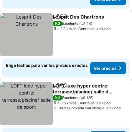
Lesprit Des Chartrons
Compartir
Agregar a favoritos
9,2
Excelente
44
a 2.0 km de: Centro de la ciudad
Elige fechas para ver los precios exactos
Ver precios
LOFT luxe hyper centre:
Compartir
Agregar a favoritos
terrasse/piscine/ salle de
sport
9,2
Excelente
125
a 0.5 km de: Centro de la ciudad
Terraza privada con vistas a la ciudad