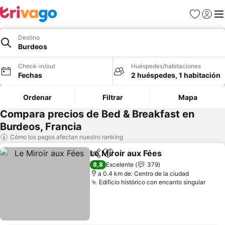
Favoritos
Iniciar 
Me
Destino
Burdeos
Check-in/out
Huéspedes/habitaciones
Fechas
2 huéspedes, 1 habitación
Ordenar
Filtrar
Mapa
Compara precios de Bed & Breakfast en
Burdeos, Francia
Cómo los pagos afectan nuestro ranking
Le Miroir aux Fées
Compartir
Agregar a favoritos
8,8
Excelente
379
a 0.4 km de: Centro de la ciudad
Edificio histórico con encanto singular