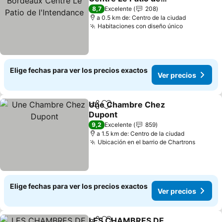
l'Intendance
8,7
Excelente
208
a 0.5 km de: Centro de la ciudad
Habitaciones con diseño único
Elige fechas para ver los precios exactos
Ver precios
Une Chambre Chez
Compartir
Agregar a favoritos
Dupont
9,2
Excelente
859
a 1.5 km de: Centro de la ciudad
Ubicación en el barrio de Chartrons
Elige fechas para ver los precios exactos
Ver precios
LES CHAMBRES DE