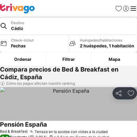
Favoritos
Iniciar 
Me
Destino
Cádiz
Check-in/out
Huéspedes/habitaciones
Fechas
2 huéspedes, 1 habitación
Ordenar
Filtrar
Mapa
Compara precios de Bed & Breakfast en
Cádiz, España
Cómo los pagos afectan nuestro ranking
Compartir
Ag
Pensión España
Bed & Breakfast
Terraza en la azotea con vistas a la ciudad