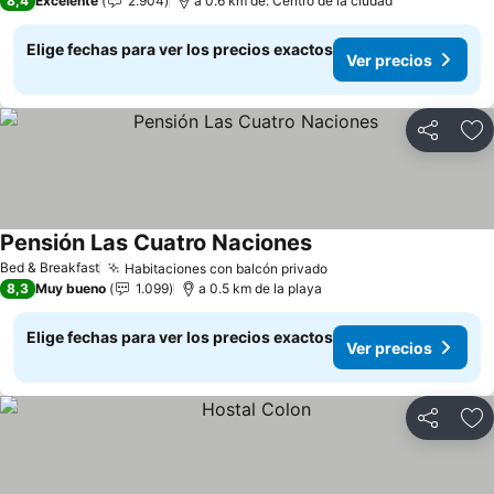
8,4
Excelente
2.904
a 0.6 km de: Centro de la ciudad
Elige fechas para ver los precios exactos
Ver precios
Compartir
Ag
Pensión Las Cuatro Naciones
Bed & Breakfast
Habitaciones con balcón privado
8,3
Muy bueno
1.099
a 0.5 km de la playa
Elige fechas para ver los precios exactos
Ver precios
Compartir
Ag