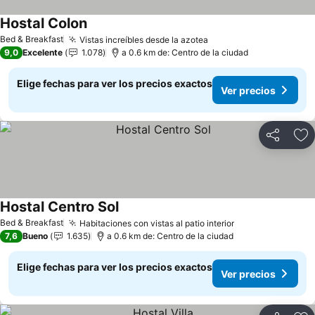
Hostal Colon
Bed & Breakfast
Vistas increíbles desde la azotea
9,0
Excelente
1.078
a 0.6 km de: Centro de la ciudad
Elige fechas para ver los precios exactos
Ver precios
Compartir
Ag
Hostal Centro Sol
Bed & Breakfast
Habitaciones con vistas al patio interior
7,6
Bueno
1.635
a 0.6 km de: Centro de la ciudad
Elige fechas para ver los precios exactos
Ver precios