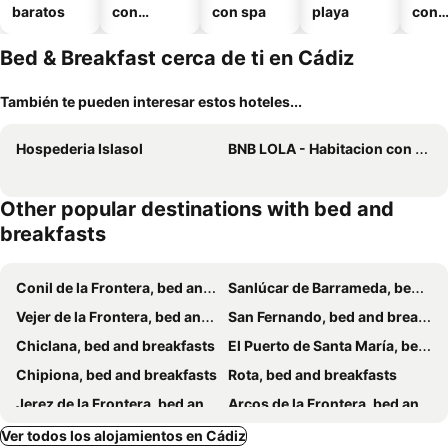
baratos
con
con spa
playa
con
piscina
esta
mien
Bed & Breakfast cerca de ti en Cádiz
También te pueden interesar estos hoteles...
Hospederia Islasol
BNB LOLA - Habitacion con Baño privado en el pasillo y aire acondicionado
Other popular destinations with bed and
breakfasts
Conil de la Frontera, bed and breakfasts
Sanlúcar de Barrameda, bed and breakfasts
Vejer de la Frontera, bed and breakfasts
San Fernando, bed and breakfasts
Chiclana, bed and breakfasts
El Puerto de Santa María, bed and breakfasts
Chipiona, bed and breakfasts
Rota, bed and breakfasts
Jerez de la Frontera, bed and breakfasts
Arcos de la Frontera, bed and breakfasts
Puerto Real, bed and breakfasts
Medina-Sidonia, bed and breakfasts
Ver todos los alojamientos en Cádiz