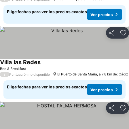
Elige fechas para ver los precios exactos
Ver precios
Compartir
Ag
Villa las Redes
Bed & Breakfast
/
El Puerto de Santa María, a 7.8 km de: Cádiz
Puntuación no disponible
Elige fechas para ver los precios exactos
Ver precios
Compartir
Ag