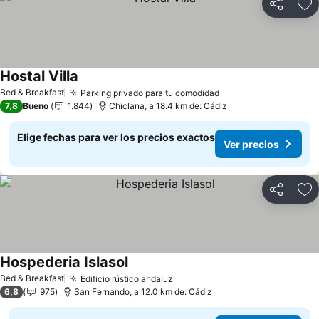
Compartir
Ag
Hostal Villa
Bed & Breakfast
Parking privado para tu comodidad
7,8
Bueno
1.844
Chiclana, a 18.4 km de: Cádiz
Elige fechas para ver los precios exactos
Ver precios
Compartir
Ag
Hospederia Islasol
Bed & Breakfast
Edificio rústico andaluz
6,8
975
San Fernando, a 12.0 km de: Cádiz