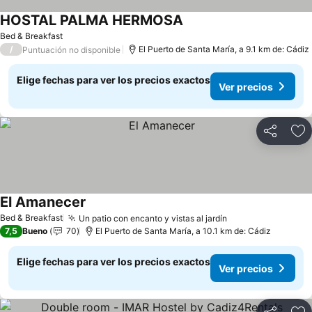
HOSTAL PALMA HERMOSA
Bed & Breakfast
/
El Puerto de Santa María, a 9.1 km de: Cádiz
Puntuación no disponible
Elige fechas para ver los precios exactos
Ver precios
Compartir
Ag
El Amanecer
Bed & Breakfast
Un patio con encanto y vistas al jardín
7,5
Bueno
70
El Puerto de Santa María, a 10.1 km de: Cádiz
Elige fechas para ver los precios exactos
Ver precios