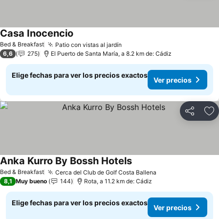
Casa Inocencio
Bed & Breakfast
Patio con vistas al jardín
6,6
275
El Puerto de Santa María, a 8.2 km de: Cádiz
Elige fechas para ver los precios exactos
Ver precios
Compartir
Ag
Anka Kurro By Bossh Hotels
Bed & Breakfast
Cerca del Club de Golf Costa Ballena
8,1
Muy bueno
144
Rota, a 11.2 km de: Cádiz
Elige fechas para ver los precios exactos
Ver precios