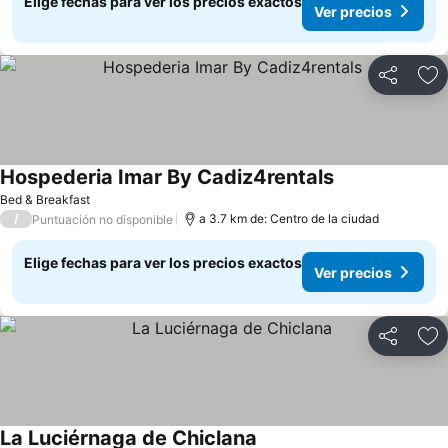
Elige fechas para ver los precios exactos
Ver precios
Compartir
Ag
Hospederia Imar By Cadiz4rentals
Bed & Breakfast
/
a 3.7 km de: Centro de la ciudad
Puntuación no disponible
Elige fechas para ver los precios exactos
Ver precios
Compartir
Ag
La Luciérnaga de Chiclana