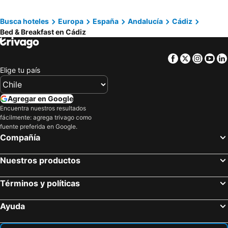
Zahora, bed and breakfasts
Novo Sancti Petri, bed and breakfasts
Busca hoteles
Europa
España
Andalucía
Cádiz
Bed & Breakfast en Cádiz
Facebook
Twitter
Insta
Yo
Elige tu país
Agregar en Google
Encuentra nuestros resultados
fácilmente: agrega trivago como
fuente preferida en Google.
Compañía
Nuestros productos
Términos y políticas
Ayuda