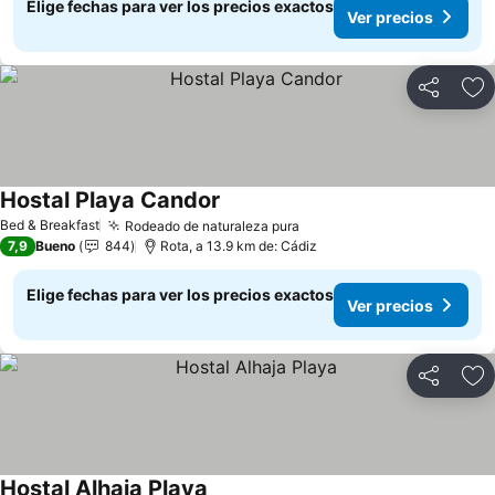
Elige fechas para ver los precios exactos
Ver precios
Compartir
Ag
Hostal Playa Candor
Bed & Breakfast
Rodeado de naturaleza pura
7,9
Bueno
844
Rota, a 13.9 km de: Cádiz
Elige fechas para ver los precios exactos
Ver precios
Compartir
Ag
Hostal Alhaja Playa