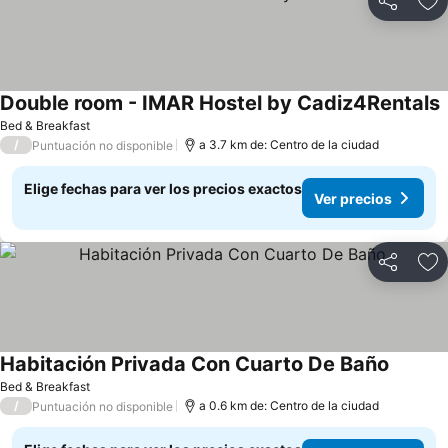
Compartir
Ag
Double room - IMAR Hostel by Cadiz4Rentals
Bed & Breakfast
/
a 3.7 km de: Centro de la ciudad
Puntuación no disponible
Elige fechas para ver los precios exactos
Ver precios
Compartir
Ag
Habitación Privada Con Cuarto De Baño
Bed & Breakfast
/
a 0.6 km de: Centro de la ciudad
Puntuación no disponible