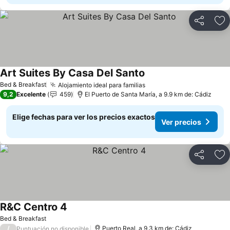
Compartir
Ag
Art Suites By Casa Del Santo
Bed & Breakfast
Alojamiento ideal para familias
9,2
Excelente
459
El Puerto de Santa María, a 9.9 km de: Cádiz
Elige fechas para ver los precios exactos
Ver precios
Compartir
Ag
R&C Centro 4
Bed & Breakfast
/
Puerto Real, a 9.3 km de: Cádiz
Puntuación no disponible