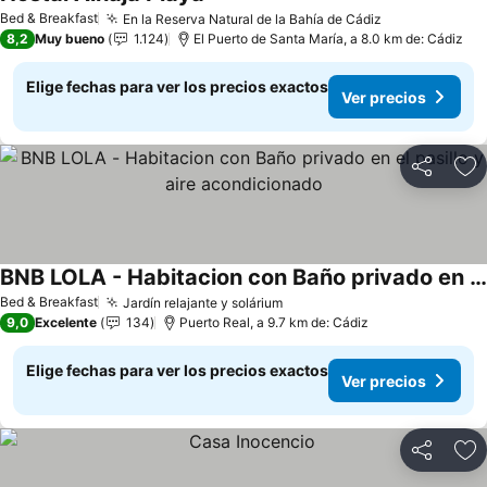
Bed & Breakfast
En la Reserva Natural de la Bahía de Cádiz
8,2
Muy bueno
1.124
El Puerto de Santa María, a 8.0 km de: Cádiz
Elige fechas para ver los precios exactos
Ver precios
Compartir
Ag
BNB LOLA - Habitacion con Baño privado en el pasillo y aire acondicionado
Bed & Breakfast
Jardín relajante y solárium
9,0
Excelente
134
Puerto Real, a 9.7 km de: Cádiz
Elige fechas para ver los precios exactos
Ver precios
Compartir
Ag