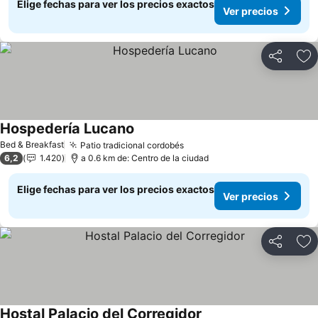
Elige fechas para ver los precios exactos
Ver precios
Compartir
Ag
Hospedería Lucano
Ver precios
Bed & Breakfast
Patio tradicional cordobés
Ver precios
6,2
1.420
a 0.6 km de: Centro de la ciudad
Elige fechas para ver los precios exactos
Ver precios
Compartir
Ag
Hostal Palacio del Corregidor