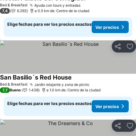
Ver precios
Bed & Breakfast
Ayuda con tours y entradas
Ver precios
7,4
6.292
a 0.5 km de: Centro de la ciudad
Elige fechas para ver los precios exactos
Ver precios
Compartir
Ag
San Basilio´s Red House
Ver precios
Bed & Breakfast
Jardín relajante y zona de pícnic
Ver precios
7,7
Bueno
1.438
a 1.0 km de: Centro de la ciudad
Elige fechas para ver los precios exactos
Ver precios
Compartir
Ag