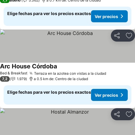
7,7
Bueno
5.362
a 0.7 km de: Centro de la ciudad
Elige fechas para ver los precios exactos
Ver precios
Compartir
Ag
Arc House Córdoba
Ver precios
Bed & Breakfast
Terraza en la azotea con vistas a la ciudad
Ver precios
7,2
1.979
a 0.5 km de: Centro de la ciudad
Elige fechas para ver los precios exactos
Ver precios
Compartir
Ag