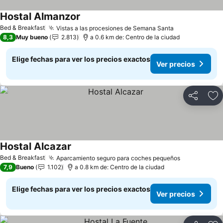
Hostal Almanzor
Ver precios
Bed & Breakfast
Vistas a las procesiones de Semana Santa
Ver precios
8,3
Muy bueno
2.813
a 0.6 km de: Centro de la ciudad
Elige fechas para ver los precios exactos
Ver precios
Compartir
Ag
Hostal Alcazar
Ver precios
Bed & Breakfast
Aparcamiento seguro para coches pequeños
Ver precios
7,9
Bueno
1.102
a 0.8 km de: Centro de la ciudad
Elige fechas para ver los precios exactos
Ver precios