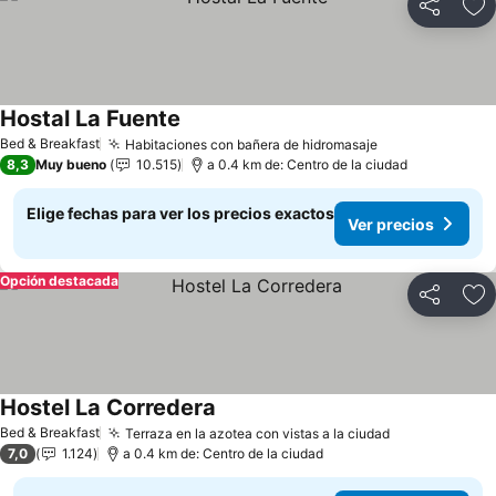
Compartir
Ag
Hostal La Fuente
Ver precios
Bed & Breakfast
Habitaciones con bañera de hidromasaje
Ver precios
8,3
Muy bueno
10.515
a 0.4 km de: Centro de la ciudad
Elige fechas para ver los precios exactos
Ver precios
Opción destacada
Compartir
Ag
Hostel La Corredera
Ver precios
Bed & Breakfast
Terraza en la azotea con vistas a la ciudad
Ver precios
7,0
1.124
a 0.4 km de: Centro de la ciudad