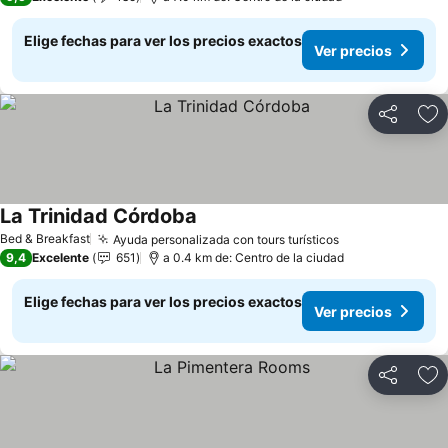
Elige fechas para ver los precios exactos
Ver precios
Compartir
Ag
La Trinidad Córdoba
Ver precios
Bed & Breakfast
Ayuda personalizada con tours turísticos
Ver precios
9,4
Excelente
651
a 0.4 km de: Centro de la ciudad
Elige fechas para ver los precios exactos
Ver precios
Compartir
Ag