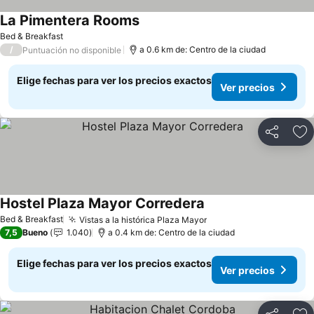
La Pimentera Rooms
Ver precios
Bed & Breakfast
/
a 0.6 km de: Centro de la ciudad
Puntuación no disponible
Elige fechas para ver los precios exactos
Ver precios
Compartir
Ag
Hostel Plaza Mayor Corredera
Ver precios
Bed & Breakfast
Vistas a la histórica Plaza Mayor
Ver precios
7,5
Bueno
1.040
a 0.4 km de: Centro de la ciudad
Elige fechas para ver los precios exactos
Ver precios