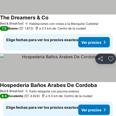
The Dreamers & Co
Ver precios
Bed & Breakfast
Habitaciones con vistas a la Mezquita-Catedral
Ver prec
7,5
Bueno
1.872
a 0.5 km de: Centro de la ciudad
Elige fechas para ver los precios exactos
Ver precios
Compartir
Ag
Hospederia Baños Arabes De Cordoba
Ver preci
Bed & Breakfast
Patio relajante con piscina exterior
Ver precios
8,5
Excelente
4.624
a 0.5 km de: Centro de la ciudad
Elige fechas para ver los precios exactos
Ver precios