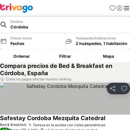
Favoritos
Iniciar 
Me
Destino
Córdoba
Check-in/out
Huéspedes/habitaciones
Fechas
2 huéspedes, 1 habitación
Ordenar
Filtrar
Mapa
Compara precios de Bed & Breakfast en
Córdoba, España
Cómo los pagos afectan nuestro ranking
Compartir
Ag
Safestay Cordoba Mezquita Catedral
Ver precios
Bed & Breakfast
Terraza en la azotea con vistas panorámicas
Ver precios