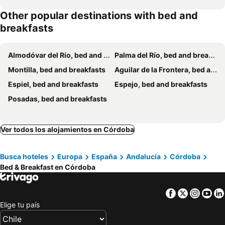
Other popular destinations with bed and
breakfasts
Almodóvar del Río, bed and breakfasts
Palma del Río, bed and breakfasts
Montilla, bed and breakfasts
Aguilar de la Frontera, bed and breakfasts
Espiel, bed and breakfasts
Espejo, bed and breakfasts
Posadas, bed and breakfasts
Ver todos los alojamientos en Córdoba
Busca hoteles
Europa
España
Andalucía
Córdoba
Bed & Breakfast en Córdoba
Facebook
Twitter
Insta
Yo
Elige tu país