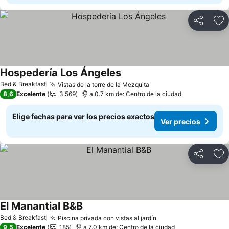
Compartir
Ag
Hospedería Los Ángeles
Ver precios
Bed & Breakfast
Vistas de la torre de la Mezquita
Ver precios
8,6
Excelente
3.569
a 0.7 km de: Centro de la ciudad
Elige fechas para ver los precios exactos
Ver precios
Compartir
Ag
El Manantial B&B
Ver precios
Bed & Breakfast
Piscina privada con vistas al jardín
Ver precios
9,5
Excelente
185
a 7.0 km de: Centro de la ciudad