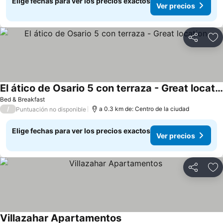
Elige fechas para ver los precios exactos
Ver precios
Compartir
Ag
El ático de Osario 5 con terraza - Great location
Ver precios
Bed & Breakfast
/
a 0.3 km de: Centro de la ciudad
Puntuación no disponible
Elige fechas para ver los precios exactos
Ver precios
Compartir
Ag
Villazahar Apartamentos