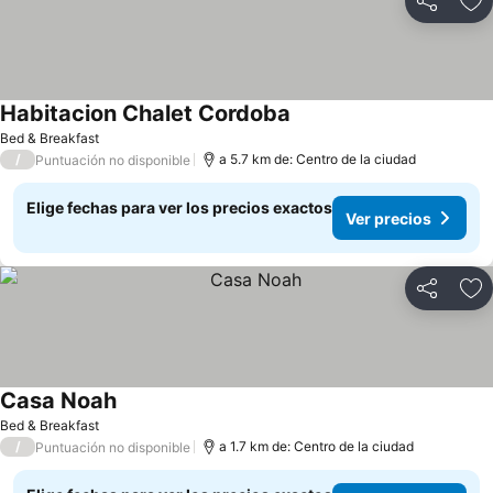
Compartir
Ag
Habitacion Chalet Cordoba
Ver precios
Bed & Breakfast
/
a 5.7 km de: Centro de la ciudad
Puntuación no disponible
Elige fechas para ver los precios exactos
Ver precios
Compartir
Ag
Casa Noah
Ver precios
Bed & Breakfast
/
a 1.7 km de: Centro de la ciudad
Puntuación no disponible