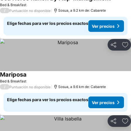
Ver prec
Bed & Breakfast
/
Sosua, a 9.2 km de: Cabarete
Puntuación no disponible
Elige fechas para ver los precios exactos
Ver precios
Compartir
Ag
Mariposa
Ver precios
Bed & Breakfast
/
Sosua, a 9.6 km de: Cabarete
Puntuación no disponible
Elige fechas para ver los precios exactos
Ver precios
Compartir
Ag