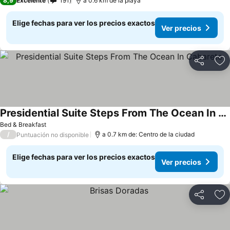
8,9
Excelente
191
a 0.6 km de la playa
Elige fechas para ver los precios exactos
Ver precios
Compartir
Ag
Presidential Suite Steps From The Ocean In Cabarete
Ver precios
Bed & Breakfast
/
a 0.7 km de: Centro de la ciudad
Puntuación no disponible
Elige fechas para ver los precios exactos
Ver precios
Compartir
Ag