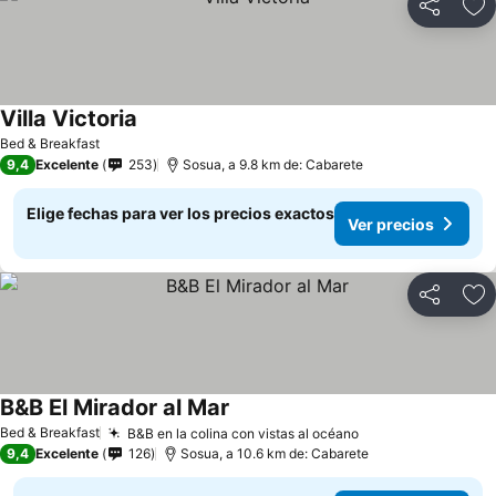
Compartir
Ag
Villa Victoria
Ver precios
Bed & Breakfast
9,4
Excelente
253
Sosua, a 9.8 km de: Cabarete
Elige fechas para ver los precios exactos
Ver precios
Compartir
Ag
B&B El Mirador al Mar
Ver precios
Bed & Breakfast
B&B en la colina con vistas al océano
Ver precios
9,4
Excelente
126
Sosua, a 10.6 km de: Cabarete