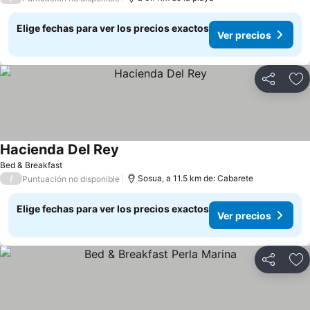
Elige fechas para ver los precios exactos
Ver precios
Compartir
Ag
Hacienda Del Rey
Ver precios
Bed & Breakfast
/
Sosua, a 11.5 km de: Cabarete
Puntuación no disponible
Elige fechas para ver los precios exactos
Ver precios
Compartir
Ag