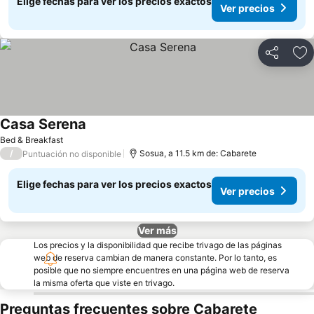
Elige fechas para ver los precios exactos
Ver precios
Compartir
Ag
Casa Serena
Ver precios
Bed & Breakfast
/
Sosua, a 11.5 km de: Cabarete
Puntuación no disponible
Elige fechas para ver los precios exactos
Ver precios
Ver más
Los precios y la disponibilidad que recibe trivago de las páginas
web de reserva cambian de manera constante. Por lo tanto, es
posible que no siempre encuentres en una página web de reserva
la misma oferta que viste en trivago.
Preguntas frecuentes sobre Cabarete