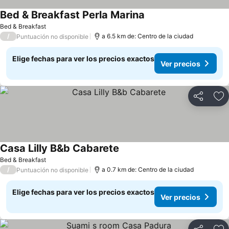
Bed & Breakfast Perla Marina
Ver precios
Bed & Breakfast
/
a 6.5 km de: Centro de la ciudad
Puntuación no disponible
Elige fechas para ver los precios exactos
Ver precios
Compartir
Ag
Casa Lilly B&b Cabarete
Ver precios
Bed & Breakfast
/
a 0.7 km de: Centro de la ciudad
Puntuación no disponible
Elige fechas para ver los precios exactos
Ver precios