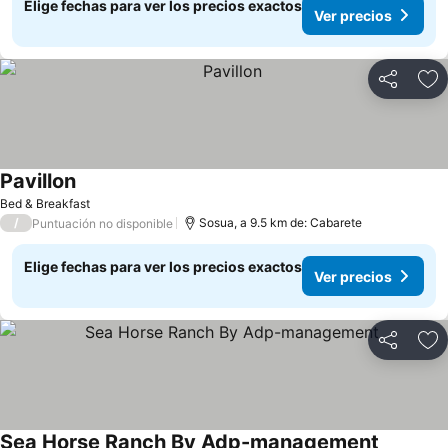
Elige fechas para ver los precios exactos
Ver precios
Compartir
Ag
Pavillon
Ver precios
Bed & Breakfast
/
Sosua, a 9.5 km de: Cabarete
Puntuación no disponible
Elige fechas para ver los precios exactos
Ver precios
Compartir
Ag
Sea Horse Ranch By Adp-management