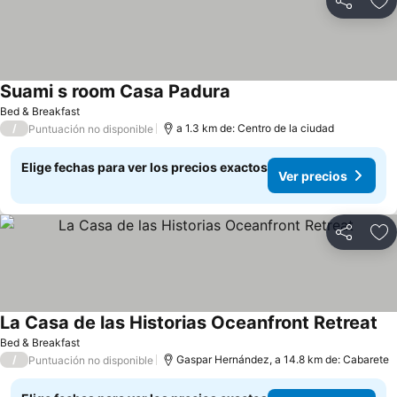
Compartir
Ag
Suami s room Casa Padura
Ver precios
Bed & Breakfast
/
a 1.3 km de: Centro de la ciudad
Puntuación no disponible
Elige fechas para ver los precios exactos
Ver precios
Compartir
Ag
La Casa de las Historias Oceanfront Retreat
Ve
Bed & Breakfast
/
Gaspar Hernández, a 14.8 km de: Cabarete
Puntuación no disponible