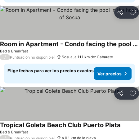
Compartir
Ag
Room in Apartment - Condo facing the pool in the heart of Sosua
Ver precios
Bed & Breakfast
/
Sosua, a 11.1 km de: Cabarete
Puntuación no disponible
Elige fechas para ver los precios exactos
Ver precios
Compartir
Ag
Tropical Goleta Beach Club Puerto Plata
Ver pre
Bed & Breakfast
/
a 0.1 km de la playa
Puntuación no disponible