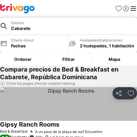
Favoritos
Iniciar 
Me
Destino
Cabarete
Check-in/out
Huéspedes/habitaciones
Fechas
2 huéspedes, 1 habitación
Ordenar
Filtrar
Mapa
Compara precios de Bed & Breakfast en
Cabarete, República Dominicana
Cómo los pagos afectan nuestro ranking
Compartir
Ag
Gipsy Ranch Rooms
Ver precios
Bed & Breakfast
A un paso de la playa de surf Encuentro
Ver precios