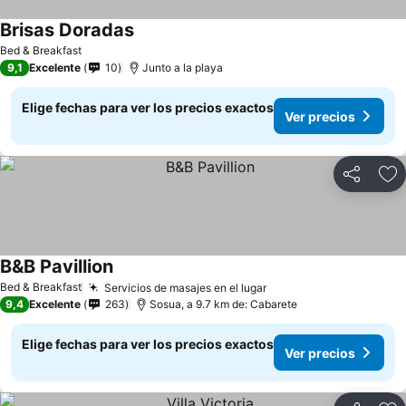
Brisas Doradas
Ver precios
Bed & Breakfast
9,1
Excelente
10
Junto a la playa
Elige fechas para ver los precios exactos
Ver precios
Compartir
Ag
B&B Pavillion
Ver precios
Bed & Breakfast
Servicios de masajes en el lugar
Ver precios
9,4
Excelente
263
Sosua, a 9.7 km de: Cabarete
Elige fechas para ver los precios exactos
Ver precios