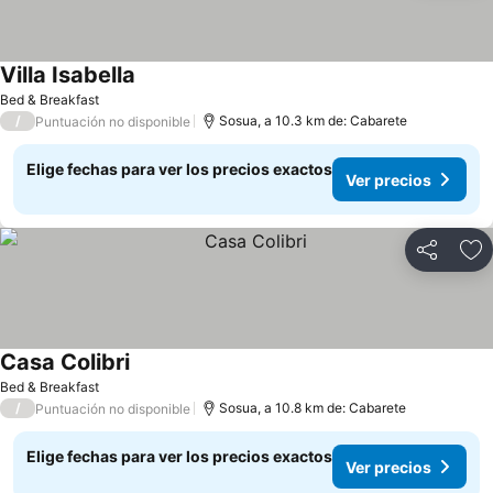
Villa Isabella
Ver precios
Bed & Breakfast
/
Sosua, a 10.3 km de: Cabarete
Puntuación no disponible
Elige fechas para ver los precios exactos
Ver precios
Compartir
Ag
Casa Colibri
Ver precios
Bed & Breakfast
/
Sosua, a 10.8 km de: Cabarete
Puntuación no disponible
Elige fechas para ver los precios exactos
Ver precios