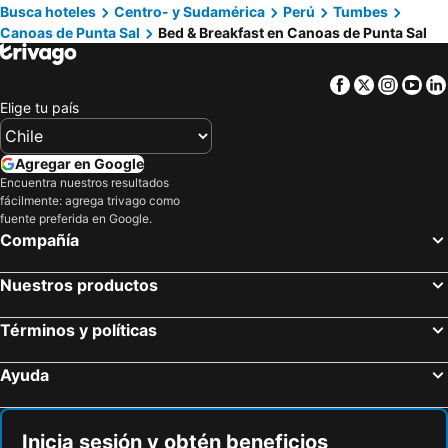
Busca hoteles
Centro- y Sudamérica
Perú
Tumbes
Canoas de Punta Sal
Bed & Breakfast en Canoas de Punta Sal
Facebook
Twitter
Insta
Yo
Elige tu país
Agregar en Google
Encuentra nuestros resultados
fácilmente: agrega trivago como
fuente preferida en Google.
Compañía
Nuestros productos
Términos y políticas
Ayuda
Inicia sesión y obtén beneficios