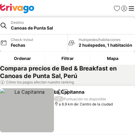
Favoritos
Iniciar 
Me
Destino
Canoas de Punta Sal
Check-in/out
Huéspedes/habitaciones
Fechas
2 huéspedes, 1 habitación
Ordenar
Filtrar
Mapa
Compara precios de Bed & Breakfast en
Canoas de Punta Sal, Perú
Cómo los pagos afectan nuestro ranking
La Capitanna
Compartir
Agregar a favoritos
Ver precios
/
Puntuación no disponible
a 6.9 km de: Centro de la ciudad