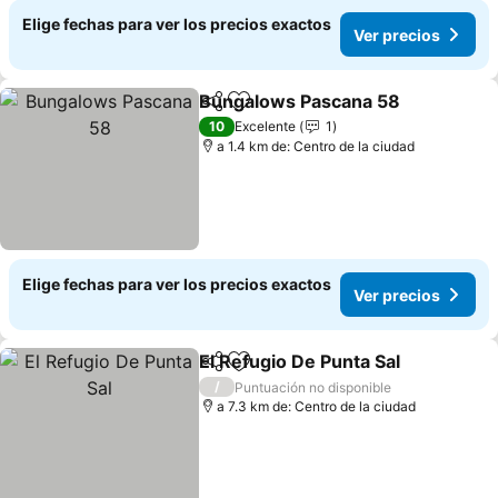
Elige fechas para ver los precios exactos
Ver precios
Bungalows Pascana 58
Compartir
Agregar a favoritos
Ver
10
Excelente
1
a 1.4 km de: Centro de la ciudad
Elige fechas para ver los precios exactos
Ver precios
El Refugio De Punta Sal
Compartir
Agregar a favoritos
Ver
/
Puntuación no disponible
a 7.3 km de: Centro de la ciudad