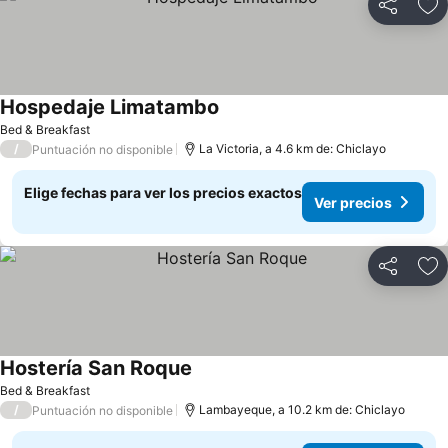
Compartir
Ag
Hospedaje Limatambo
Ver precios
Bed & Breakfast
/
La Victoria, a 4.6 km de: Chiclayo
Puntuación no disponible
Elige fechas para ver los precios exactos
Ver precios
Compartir
Ag
Hostería San Roque
Ver precios
Bed & Breakfast
/
Lambayeque, a 10.2 km de: Chiclayo
Puntuación no disponible