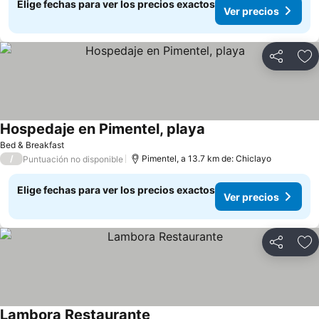
Elige fechas para ver los precios exactos
Ver precios
Compartir
Ag
Hospedaje en Pimentel, playa
Ver precios
Bed & Breakfast
/
Pimentel, a 13.7 km de: Chiclayo
Puntuación no disponible
Elige fechas para ver los precios exactos
Ver precios
Compartir
Ag
Lambora Restaurante