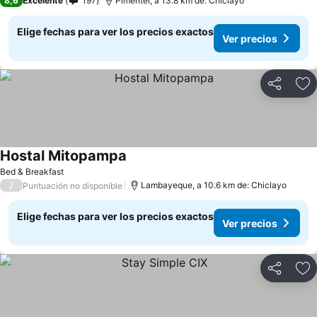
8,6
Excelente
197
Pimentel, a 13.8 km de: Chiclayo
Elige fechas para ver los precios exactos
Ver precios
Compartir
Ag
Hostal Mitopampa
Ver precios
Bed & Breakfast
/
Lambayeque, a 10.6 km de: Chiclayo
Puntuación no disponible
Elige fechas para ver los precios exactos
Ver precios
Compartir
Ag