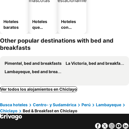
Hoteles
Hoteles
Hoteles
baratos
que
con
aceptan
estaciona
mascotas
miento
Other popular destinations with bed and
breakfasts
Pimentel, bed and breakfasts
La Victoria, bed and breakfasts
Lambayeque, bed and breakfasts
Ver todos los alojamientos en Chiclayo
Busca hoteles
Centro- y Sudamérica
Perú
Lambayeque
Chiclayo
Bed & Breakfast en Chiclayo
Facebook
Twitter
Insta
Yo