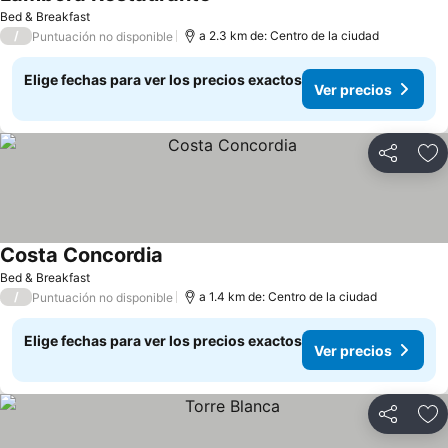
Ver precios
Bed & Breakfast
/
a 2.3 km de: Centro de la ciudad
Puntuación no disponible
Elige fechas para ver los precios exactos
Ver precios
Compartir
Ag
Costa Concordia
Ver precios
Bed & Breakfast
/
a 1.4 km de: Centro de la ciudad
Puntuación no disponible
Elige fechas para ver los precios exactos
Ver precios
Compartir
Ag