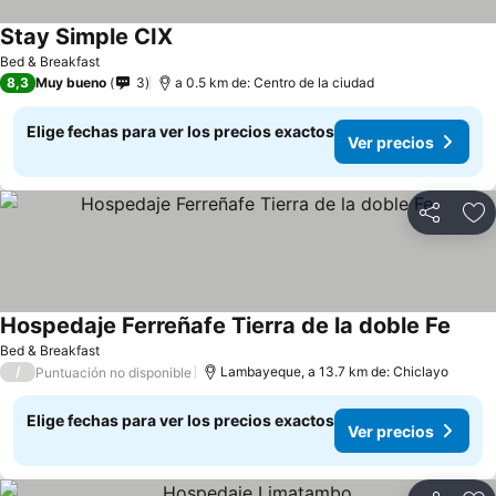
Stay Simple CIX
Ver precios
Bed & Breakfast
8,3
Muy bueno
3
a 0.5 km de: Centro de la ciudad
Elige fechas para ver los precios exactos
Ver precios
Compartir
Ag
Hospedaje Ferreñafe Tierra de la doble Fe
Ver p
Bed & Breakfast
/
Lambayeque, a 13.7 km de: Chiclayo
Puntuación no disponible
Elige fechas para ver los precios exactos
Ver precios