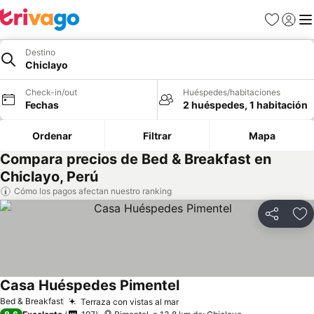
Favoritos
Iniciar 
Me
Destino
Chiclayo
Check-in/out
Huéspedes/habitaciones
Fechas
2 huéspedes, 1 habitación
Ordenar
Filtrar
Mapa
Compara precios de Bed & Breakfast en
Chiclayo, Perú
Cómo los pagos afectan nuestro ranking
Compartir
Ag
Casa Huéspedes Pimentel
Ver precios
Bed & Breakfast
Terraza con vistas al mar
Ver precios