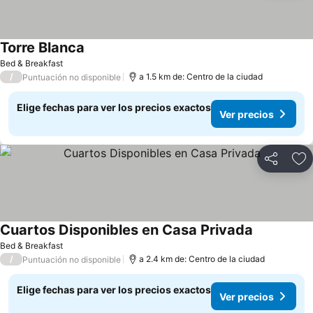
Torre Blanca
Ver precios
Bed & Breakfast
/
a 1.5 km de: Centro de la ciudad
Puntuación no disponible
Elige fechas para ver los precios exactos
Ver precios
Compartir
Ag
Cuartos Disponibles en Casa Privada
Ver precios
Bed & Breakfast
/
a 2.4 km de: Centro de la ciudad
Puntuación no disponible
Elige fechas para ver los precios exactos
Ver precios