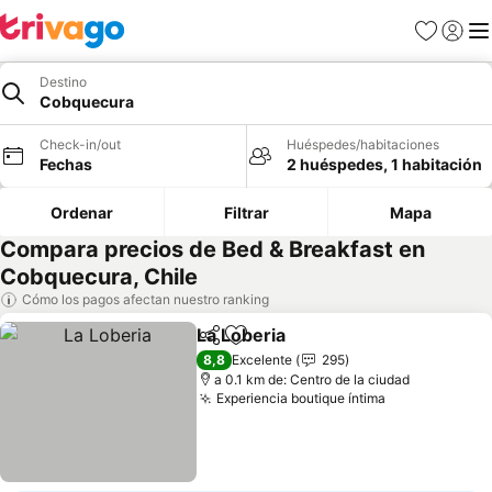
Favoritos
Iniciar 
Me
Destino
Cobquecura
Check-in/out
Huéspedes/habitaciones
Fechas
2 huéspedes, 1 habitación
Ordenar
Filtrar
Mapa
Compara precios de Bed & Breakfast en
Cobquecura, Chile
Cómo los pagos afectan nuestro ranking
La Loberia
Compartir
Agregar a favoritos
Ver precios
8,8
Excelente
295
a 0.1 km de: Centro de la ciudad
Experiencia boutique íntima
Ver precios