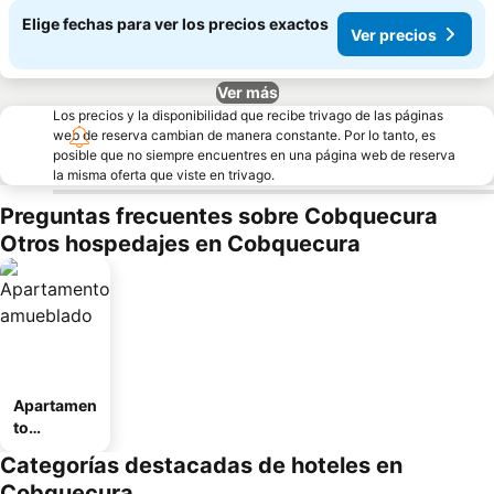
Elige fechas para ver los precios exactos
Ver precios
Ver más
Los precios y la disponibilidad que recibe trivago de las páginas
web de reserva cambian de manera constante. Por lo tanto, es
posible que no siempre encuentres en una página web de reserva
la misma oferta que viste en trivago.
Preguntas frecuentes sobre Cobquecura
Otros hospedajes en Cobquecura
Apartamen
to
amueblad
Categorías destacadas de hoteles en
o
Cobquecura