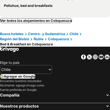
Pelluhue, bed and breakfasts
Ver todos los alojamientos en Cobquecura
Busca hoteles
Centro- y Sudamérica
Chile
Región del Biobío
Ñuble
Cobquecura
Bed & Breakfast en Cobquecura
Facebook
Twitter
Insta
Yo
Elige tu país
Agregar en Google
Encuentra nuestros resultados
fácilmente: agrega trivago como
fuente preferida en Google.
Compañía
Nuestros productos